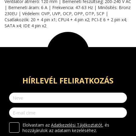
Ventilátor átmérő: 120 mm | Bemeneti feszültség: 200-240 V AC
| Bemeneti áram: 6 A | Frekvencia: 47-63 Hz | Minősítés: Bronz
230EU | Védelem: OVP, UVP, OCP, OPP, OTP, SCP |
Csatlakozók: 20 + 4 pin x1; CPU4 + 4 pin x2; PCI-E 6 + 2 pin x4;
SATA x4; IDE 4 pin x2
HÍRLEVÉL FELIRATKOZÁS
Elolvastam az
Adatkezelési Tájékoztatót
, és
hozzájárulok az adataim kezeléséhez.