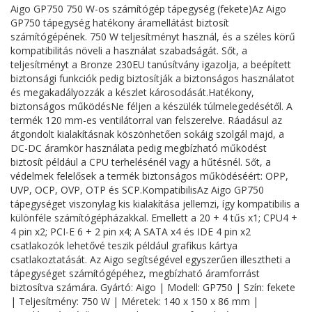
Aigo GP750 750 W-os számítógép tápegység (fekete)Az Aigo
GP750 tápegység hatékony áramellátást biztosít
számítógépének. 750 W teljesítményt használ, és a széles körű
kompatibilitás növeli a használat szabadságát. Sőt, a
teljesítményt a Bronze 230EU tanúsítvány igazolja, a beépített
biztonsági funkciók pedig biztosítják a biztonságos használatot
és megakadályozzák a készlet károsodását.Hatékony,
biztonságos működésNe féljen a készülék túlmelegedésétől. A
termék 120 mm-es ventilátorral van felszerelve. Ráadásul az
átgondolt kialakításnak köszönhetően sokáig szolgál majd, a
DC-DC áramkör használata pedig megbízható működést
biztosít például a CPU terhelésénél vagy a hűtésnél. Sőt, a
védelmek felelősek a termék biztonságos működéséért: OPP,
UVP, OCP, OVP, OTP és SCP.KompatibilisAz Aigo GP750
tápegységet viszonylag kis kialakítása jellemzi, így kompatibilis a
különféle számítógépházakkal. Emellett a 20 + 4 tűs x1; CPU4 +
4 pin x2; PCI-E 6 + 2 pin x4; A SATA x4 és IDE 4 pin x2
csatlakozók lehetővé teszik például grafikus kártya
csatlakoztatását. Az Aigo segítségével egyszerűen illesztheti a
tápegységet számítógépéhez, megbízható áramforrást
biztosítva számára. Gyártó: Aigo | Modell: GP750 | Szín: fekete
| Teljesítmény: 750 W | Méretek: 140 x 150 x 86 mm |