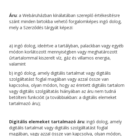
Áru
: a Webáruházban kínálatában szereplő értékesítésre
szánt minden birtokba vehető forgalomképes ingó dolog,
mely a Szerződés tárgyát képezi:
a) ingó dolog, ideértve a tartályban, palackban vagy egyéb
módon korlátozott mennyiségben vagy meghatározott
űrtartalommal kiszerelt víz, gáz és villamos energia,
valamint
b) ingó dolog, amely digitális tartalmat vagy digitális
szolgáltatást foglal magában vagy azzal össze van
kapcsolva, olyan módon, hogy az érintett digitális tartalom
vagy digitális szolgáltatás hiányában az áru nem tudná
betölteni funkcióit (a továbbiakban: a digitális elemeket
tartalmazó áru);
Digitális elemeket tartalmazó áru
: ingó dolog, amely
digitális tartalmat vagy digitális szolgáltatást foglal
magában, vagy azzal össze van kapcsolva, olyan módon,