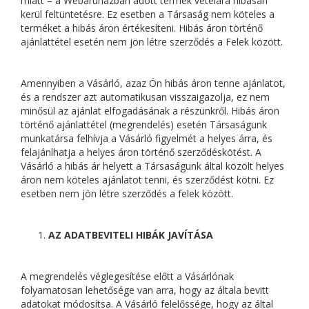
miatt – a Webáruházban adott termék vételára hibásan
kerül feltüntetésre. Ez esetben a Társaság nem köteles a
terméket a hibás áron értékesíteni. Hibás áron történő
ajánlattétel esetén nem jön létre szerződés a Felek között.
Amennyiben a Vásárló, azaz Ön hibás áron tenne ajánlatot,
és a rendszer azt automatikusan visszaigazolja, ez nem
minősül az ajánlat elfogadásának a részünkről. Hibás áron
történő ajánlattétel (megrendelés) esetén Társaságunk
munkatársa felhívja a Vásárló figyelmét a helyes árra, és
felajánlhatja a helyes áron történő szerződéskötést. A
Vásárló a hibás ár helyett a Társaságunk által közölt helyes
áron nem köteles ajánlatot tenni, és szerződést kötni. Ez
esetben nem jön létre szerződés a felek között.
AZ ADATBEVITELI HIBÁK JAVÍTÁSA
A megrendelés véglegesítése előtt a Vásárlónak
folyamatosan lehetősége van arra, hogy az általa bevitt
adatokat módosítsa. A Vásárló felelőssége, hogy az által