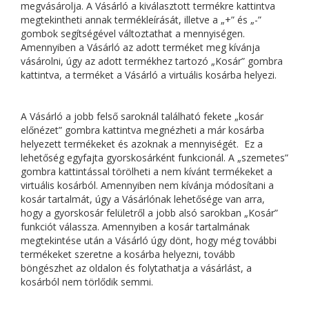
megvásárolja. A Vásárló a kiválasztott termékre kattintva
megtekintheti annak termékleírását, illetve a „+” és „-”
gombok segítségével változtathat a mennyiségen.
Amennyiben a Vásárló az adott terméket meg kívánja
vásárolni, úgy az adott termékhez tartozó „Kosár” gombra
kattintva, a terméket a Vásárló a virtuális kosárba helyezi.
A Vásárló a jobb felső saroknál található fekete „kosár
előnézet” gombra kattintva megnézheti a már kosárba
helyezett termékeket és azoknak a mennyiségét. Ez a
lehetőség egyfajta gyorskosárként funkcionál. A „szemetes”
gombra kattintással törölheti a nem kívánt termékeket a
virtuális kosárból. Amennyiben nem kívánja módosítani a
kosár tartalmát, úgy a Vásárlónak lehetősége van arra,
hogy a gyorskosár felületről a jobb alsó sarokban „Kosár”
funkciót válassza. Amennyiben a kosár tartalmának
megtekintése után a Vásárló úgy dönt, hogy még további
termékeket szeretne a kosárba helyezni, tovább
böngészhet az oldalon és folytathatja a vásárlást, a
kosárból nem törlődik semmi.