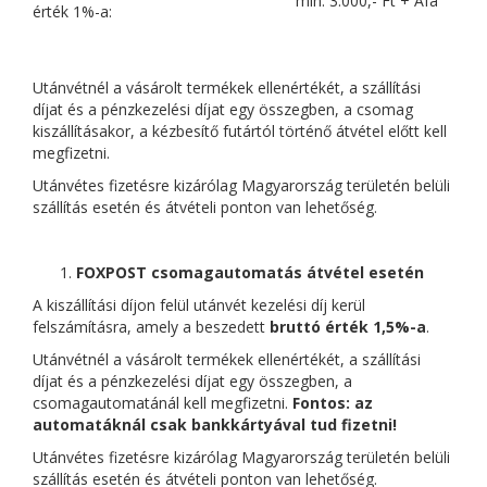
min. 3.000,- Ft + Áfa
érték 1%-a:
Utánvétnél a vásárolt termékek ellenértékét, a szállítási
díjat és a pénzkezelési díjat egy összegben, a csomag
kiszállításakor, a kézbesítő futártól történő átvétel előtt kell
megfizetni.
Utánvétes fizetésre kizárólag Magyarország területén belüli
szállítás esetén és átvételi ponton van lehetőség.
FOXPOST csomagautomatás átvétel esetén
A kiszállítási díjon felül utánvét kezelési díj kerül
felszámításra, amely a beszedett
bruttó érték 1,5%-a
.
Utánvétnél a vásárolt termékek ellenértékét, a szállítási
díjat és a pénzkezelési díjat egy összegben, a
csomagautomatánál kell megfizetni.
Fontos: az
automatáknál csak bankkártyával tud fizetni!
Utánvétes fizetésre kizárólag Magyarország területén belüli
szállítás esetén és átvételi ponton van lehetőség.