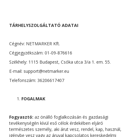
TÁRHELYSZOLGÁLTATÓ ADATAI
Cégnév: NETMARKER Kft.
Cégjegyzékszám: 01-09-876616
Székhely: 1115 Budapest, Csóka utca 3/a 1. em. 55.
E-mail: support@netmarker.eu
Telefonszám: 36206617407
FOGALMAK
Fogyasztó:
az önálló foglalkozásán és gazdasági
tevékenységén kívül eső célok érdekében eljáró
természetes személy, aki árut vesz, rendel, kap, használ,
igénybe vesz vagy az áruval kapcsolatos kereskedelmi