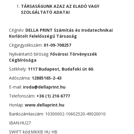
TÁRSASÁGUNK AZAZ AZ ELADÓ VAGY
SZOLGÁLTATÓ ADATAI
Cégnév:
DELLA PRINT Számítás és Irodatechnikai
Korlátolt Felelősségű Társaság
Cégjegyzékszám:
01-09-708257
Nyilvántartó bíróság:
Fővárosi Törvényszék
Cégbírósága
Székhely:
1117 Budapest, Budafoki út 60.
Adószáma:
12885165-2-43
E-mail:
iroda@dellaprint.hu
Telefonszám:
+36 (1) 216 6777
Honlap:
www.dellaprint.hu
Bankszámlaszám: 10300002-10602520-49020010
IBAN:HU27
SWIFT kód:MKKB HU HB