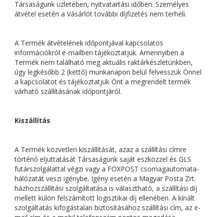
Társaságunk üzletében, nyitvatartási időben. Személyes
átvétel esetén a Vásárlót további díjfizetés nem terheli.
A Termék átvételének időpontjával kapcsolatos
információkról e-mailben tájékoztatjuk. Amennyiben a
Termék nem található meg aktuális raktárkészletünkben,
úgy legkésőbb 2 (kettő) munkanapon belül felvesszük Önnel
a kapcsolatot és tájékoztatjuk Önt a megrendelt termék
várható szállításának időpontjáról.
Kiszállítás
A Termék közvetlen kiszállítását, azaz a szállítási címre
történő eljuttatását Társaságunk saját eszközzel és GLS
futárszolgálattal végzi vagy a FOXPOST csomagautomata-
hálózatát veszi igénybe. Igény esetén a Magyar Posta Zrt.
házhozszállítási szolgáltatása is választható, a szállítási díj
mellett külön felszámított logisztikai díj ellenében. A kínált
szolgáltatás kifogástalan biztosításához szállítási cím, az e-