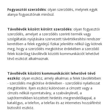
Fogyasztói szerződés
: olyan szerződés, melynek egyik
alanya fogyasztónak minősül.
Távollévők között kötött szerződés
: olyan fogyasztói
szerződés, amelyet a szerződés szerinti termék vagy
szolgáltatás nyújtására szervezett távértékesítési rendszer
keretében a felek egyidejű fizikai jelenléte nélkül úgy kötnek
meg, hogy a szerződés megkötése érdekében a szerződő
felek kizárólag távollévők közötti kommunikációt lehetővé
tévő eszközt alkalmaznak.
Távollévők közötti kommunikációt lehetővé tévő
eszköz
: olyan eszköz, amely alkalmas a felek távollétében
- szerződés megkötése érdekében - szerződési nyilatkozat
megtételére. Ilyen eszköz különösen a címzett vagy a
címzés nélküli nyomtatvány, a szabványlevél, a
sajtótermékben közzétett hirdetés megrendelőlappal, a
katalógus, a telefon, a telefax és az internetes hozzáférést
biztosító eszköz.