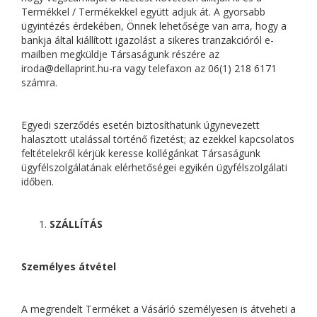
Termékkel / Termékekkel együtt adjuk át. A gyorsabb
ügyintézés érdekében, Önnek lehetősége van arra, hogy a
bankja által kiállított igazolást a sikeres tranzakcióról e-
mailben megküldje Társaságunk részére az
iroda@dellaprint.hu-ra vagy telefaxon az 06(1) 218 6171
számra.
Egyedi szerződés esetén biztosíthatunk úgynevezett
halasztott utalással történő fizetést; az ezekkel kapcsolatos
feltételekről kérjük keresse kollégánkat Társaságunk
ügyfélszolgálatának elérhetőségei egyikén ügyfélszolgálati
időben.
SZÁLLÍTÁS
Személyes átvétel
A megrendelt Terméket a Vásárló személyesen is átveheti a