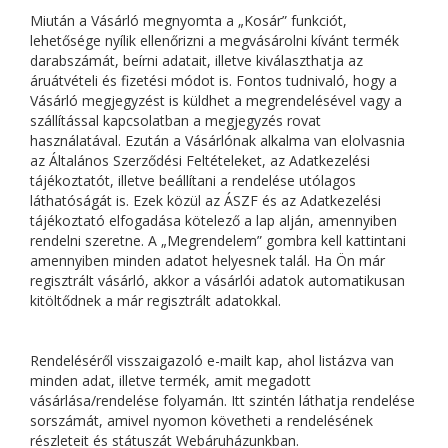
Miután a Vásárló megnyomta a „Kosár” funkciót,
lehetősége nyílik ellenőrizni a megvásárolni kívánt termék
darabszámát, beírni adatait, illetve kiválaszthatja az
áruátvételi és fizetési módot is. Fontos tudnivaló, hogy a
Vásárló megjegyzést is küldhet a megrendelésével vagy a
szállítással kapcsolatban a megjegyzés rovat
használatával. Ezután a Vásárlónak alkalma van elolvasnia
az Általános Szerződési Feltételeket, az Adatkezelési
tájékoztatót, illetve beállítani a rendelése utólagos
láthatóságát is. Ezek közül az ÁSZF és az Adatkezelési
tájékoztató elfogadása kötelező a lap alján, amennyiben
rendelni szeretne. A „Megrendelem” gombra kell kattintani
amennyiben minden adatot helyesnek talál. Ha Ön már
regisztrált vásárló, akkor a vásárlói adatok automatikusan
kitöltődnek a már regisztrált adatokkal.
Rendeléséről visszaigazoló e-mailt kap, ahol listázva van
minden adat, illetve termék, amit megadott
vásárlása/rendelése folyamán. Itt szintén láthatja rendelése
sorszámát, amivel nyomon követheti a rendelésének
részleteit és státuszát Webáruházunkban.