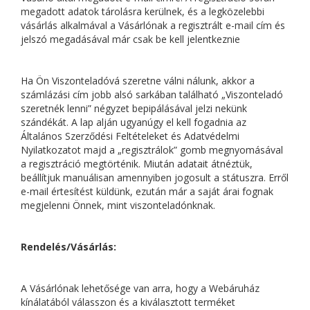
megadott adatok tárolásra kerülnek, és a legközelebbi
vásárlás alkalmával a Vásárlónak a regisztrált e-mail cím és
jelszó megadásával már csak be kell jelentkeznie
Ha Ön Viszonteladóvá szeretne válni nálunk, akkor a
számlázási cím jobb alsó sarkában található „Viszonteladó
szeretnék lenni” négyzet bepipálásával jelzi nekünk
szándékát. A lap alján ugyanúgy el kell fogadnia az
Általános Szerződési Feltételeket és Adatvédelmi
Nyilatkozatot majd a „regisztrálok” gomb megnyomásával
a regisztráció megtörténik. Miután adatait átnéztük,
beállítjuk manuálisan amennyiben jogosult a státuszra. Erről
e-mail értesítést küldünk, ezután már a saját árai fognak
megjelenni Önnek, mint viszonteladónknak.
Rendelés/Vásárlás:
A Vásárlónak lehetősége van arra, hogy a Webáruház
kínálatából válasszon és a kiválasztott terméket