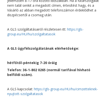
jellemzően 8-17 óra közötti időszakban. Ha a futárszolgálat
nem talál senkit a megadott címen, értesítést hagy, és a
Vásárló az abban megadott telefonszámon érdeklődhet a
diszpécsertől a csomag után.
A GLS szolgáltatásairól részletesen itt:
https://gls-
group.eu/HU/hu/szolgaltatasok
A GLS ügyfélszolgálatának elérhetősége:
hétfőtől-péntekig 7-20 óráig
Telefon: 36-1-802 0265 (normál tarifával hívható
belföldi szám).
A GLS kapcsolat:
https://gls-group.eu/HU/hu/cimzetteknek-
nyujtott-szolgaltatasok