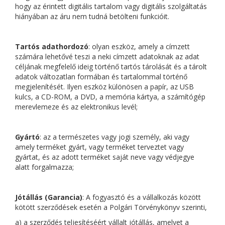
hogy az érintett digitális tartalom vagy digitális szolgáltatás
hiányában az áru nem tudná betölteni funkcióit.
Tartós adathordozó
: olyan eszköz, amely a címzett
számára lehetővé teszi a neki címzett adatoknak az adat
céljának megfelelő ideig történő tartós tárolását és a tárolt
adatok változatlan formában és tartalommal történő
megjelenítését. Ilyen eszköz különösen a papír, az USB
kulcs, a CD-ROM, a DVD, a memória kártya, a számítógép
merevlemeze és az elektronikus levél;
Gyártó
: az a természetes vagy jogi személy, aki vagy
amely terméket gyárt, vagy terméket terveztet vagy
gyártat, és az adott terméket saját neve vagy védjegye
alatt forgalmazza;
Jótállás
(Garancia)
: A fogyasztó és a vállalkozás között
kötött szerződések esetén a Polgári Törvénykönyv szerinti,
a) a szerződés teljesítéséért vállalt jótállás, amelyet a