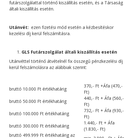
futárszolgálattal történő kiszállítás esetén, és a Társaság
általi kiszállítás esetén.
Utánvét:
ezen fizetési mód esetén a kézbesítéskor
kezelési díj kerül felszámításra.
GLS Futárszolgálat általi kiszállítás esetén
Utánvéttel történő átvételnél fix összegű pénzkezelési díj
kerül felszámolásra az alábbiak szerint:
370,- Ft +Áfa (470,-
bruttó 10.000 Ft értékhatárig
Ft)
440,- Ft + Áfa (560,-
bruttó 50.000 Ft értékhatárig
Ft)
732,- Ft + Áfa (930,-
bruttó 100.000 Ft értékhatárig
Ft)
1.440,- Ft + Áfa
bruttó 300.000 Ft értékhatárig
(1.830,- Ft)
bruttó 499.999 Ft értékhatárig az