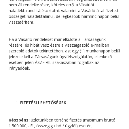
nem áll rendelkezésre, köteles erről a Vásárlót
haladéktalanul tájékoztatni, valamint a Vásárló által fizetett
összeget haladéktalanul, de legkésőbb harminc napon belül
visszatéríteni.
Ha a Vásárló rendelését már elküldte a Társaságunk
részére, és hibát vesz észre a visszaigazoló e-mailben
szereplő adatok tekintetében, azt egy (1) munkanapon belül
jeleznie kell a Társaságunk ügyfélszolgálatán, ellenkező
esetben jelen ÁSZF VII. szakaszában foglaltak az
irányadóak.
FIZETÉSI LEHETŐSÉGEK
Készpénz:
üzletünkben történő fizetés (maximum bruttó
1.500.000,- Ft, összegig / hó / ügyfél) esetén,