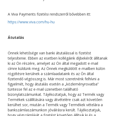
A Viva Payments fizetési rendszerről bővebben itt:
https://www.viva.com/hu-hu
Átutalás
Önnek lehetősége van banki átutalással is fizetést
teljesítenie. Ebben az esetben kollégáink díjbekérőt állítanak
ki az Ön részére, amelyet az Ön által megadott e-mail
címre küldünk meg. Az Önnek megküldött e-mailben külön
rögzítésre kerülnek a számlaadataink és az Ön által
fizetendő végösszeg is. Már most szeretnénk felhívni a
figyelmét, hogy átutalás esetén a „közleményrovatba”
tüntesse fel az e-mail üzenetben található
bizonylatszámunkat. Tájékoztatjuk, hogy az Termék vagy
Termékek szállítására vagy átvételére csak azt követően
kerülhet sor, miután a Termék vagy Termékek vételára a
bankszámlaszámunkon jóváírásra került. Tájékoztatjuk,
hogy végszámláját a fizetést követően állítjuk ki és a