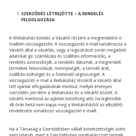
SZERZŐDÉS LÉTREJÖTTE – A RENDELÉS
FELDOLGOZÁSA
A Webáruház köteles a Vásárló részére a megrendelést e-
mailben visszaigazolni. A visszaigazoló e-mail tartalmazza a
Vásárló által a vásárlás, vagy a regisztráció során megadott
adatokat (pl. számlázási és szállítási információk), a
rendelés azonosítóját, a rendelés dátumát, a megrendelt
termékek felsorolását, mennyiségét, a termék árát,
szállítási költséget és a fizetendő végösszeget. A
visszaigazoló e-mail a Webáruház részéről a Vásárló által
tett ajánlat elfogadásának minősül, mellyel érvényes
szerződés jön létre a Webáruház és a Vásárló között. A
Vásárló mentesül az ajánlati kötöttség alól, ha legkésőbb
48 órán belül nem kapja meg a Webáruháztól az elküldött
rendelésére vonatkozó visszaigazoló e-mailt.
Ha a Társaság a Szerződésben vállalt kötelezettségét azért
nem teljesíti, mert a Szerződésben meghatározott termék