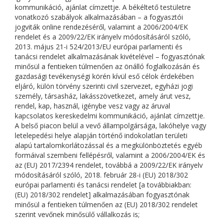
kommunikáció, ajánlat címzettje. A békéltető testületre
vonatkozó szabályok alkalmazásában – a fogyasztói
jogviták online rendezéséről, valamint a 2006/2004/EK
rendelet és a 2009/22/EK irányelv módosításáról szóló,
2013. május 21-i 524/2013/EU európai parlamenti és
tanácsi rendelet alkalmazásának kivételével – fogyasztónak
minősül a fentieken túlmenően az önálló foglalkozásán és
gazdasági tevékenységi körén kívül eső célok érdekében
eljáró, külön törvény szerinti civil szervezet, egyházi jogi
személy, társasház, lakásszövetkezet, amely árut vesz,
rendel, kap, használ, igénybe vesz vagy az áruval
kapcsolatos kereskedelmi kommunikáció, ajánlat címzettje.
A belső piacon belül a vevő állampolgársága, lakóhelye vagy
letelepedési helye alapján történő indokolatlan területi
alapú tartalomkorlátozással és a megkülönböztetés egyéb
formáival szembeni fellépésről, valamint a 2006/2004/EK és
az (EU) 2017/2394 rendelet, továbbá a 2009/22/EK irányelv
módosításáról szóló, 2018. február 28-i (EU) 2018/302
európai parlamenti és tanácsi rendelet [a továbbiakban:
(EU) 2018/302 rendelet] alkalmazásában fogyasztónak
minősül a fentieken túlmenően az (EU) 2018/302 rendelet
szerint vevőnek minősülő vállalkozás is;