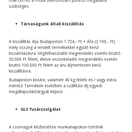
mail cím és a mobil telefonszám pontos megadása
szükséges.
Társaságunk általi kiszállítás
A kiszállítás díja Budapesten 1.724,- Ft + Áfa (2.190,- Ft)
mely összeg a rendelt termékekkel együtt kerül
kiszámlázásra. Végfelhasználói megrendelés esetén bruttó
50.000 Ft felett, illetve viszonteladói megrendelés esetén
bruttó 100.000 Ft felett az áru díjmentesen kerül
kiszállításra.
Budapesten kívülre, valamint 40 kg feletti és / vagy extra
méretű Termékek esetében a szállítási díj egyedi
megállapodástárgyát képezi.
GLS futárszolgálat
A csomagok kézbesítése munkanapokon történik