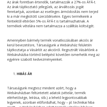
Az árak forintban értendők, tartalmazzák a 27%-os ÁFÁ-t.
Az árak tájékoztató jellegűek, az árváltozás jogát
fenntartjuk, azonban az esetleges ármódosítás nem terjed
ki a már megkötött szerződésekre. Egyes termékeink a
fentiektől eltérően 5%-os ÁFÁ-t is tartalmazhatnak. A
termékek vételára nem tartalmazza a szállítás költségét.
Amennyiben bármely termék vonatkozásában akciós ár
kerül bevezetésre, Társaságunk a Webáruház felületén
tájékoztatja a Vásárlót az akcióról. Regisztrált Vásárlóink a
Webáruházba történő belépést követően ismerhetik meg az
egyénre szabott kedvezményeinket.
HIBÁS ÁR
Társaságunk megtesz mindent azért, hogy a
Webáruházban feltüntetett adatok (vételár, termék
elérhetősége, leírása, stb.) a lehető legpontosabbak
legyenek, azonban előfordulhat, hogy – pl. technikai hiba