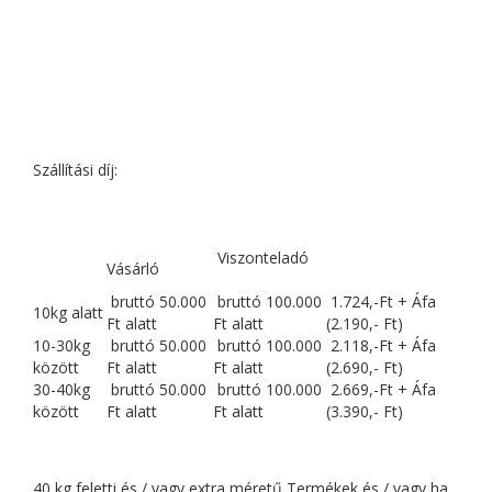
Szállítási díj:
Viszonteladó
Vásárló
bruttó 50.000
bruttó 100.000
1.724,-Ft + Áfa
10kg alatt
Ft alatt
Ft alatt
(2.190,- Ft)
10-30kg
bruttó 50.000
bruttó 100.000
2.118,-Ft + Áfa
között
Ft alatt
Ft alatt
(2.690,- Ft)
30-40kg
bruttó 50.000
bruttó 100.000
2.669,-Ft + Áfa
között
Ft alatt
Ft alatt
(3.390,- Ft)
40 kg feletti és / vagy extra méretű Termékek és / vagy ha