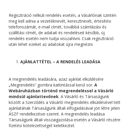
Regisztráció nélküli rendelés esetén, a Vásárlónak szintén
meg kell adnia a vezetéknevét, keresztnevét, értesítési
telefonszámát, e-mail címét, továbbá számlázási és
szállítási címét, de adatait és rendeléseit később, új
rendelés esetén nem tudja visszahívni. Csak regisztráció
után lehet ezeket az adatokat újra megnézni.
AJÁNLATTÉTEL – A RENDELÉS LEADÁSA
A megrendelés leadására, azaz ajánlat elküldésére
„Megrendelés” gombra kattintással kerül sor.
A
Webáruházban történő megrendeléssel a Vásárló
minősül ajánlattevőnek
. A Vásárló és Társaságunk
között a Szerződés a Vásárló megrendelés elküldésével tett
ajánlatának Társaságunk általi elfogadásával jön létre jelen
ÁSZF rendelkezései szerint. A megrendelés leadása
Társaságunk általi visszaigazolása esetén a Vásárló részére
fizetési kötelezettséget keletkeztet.