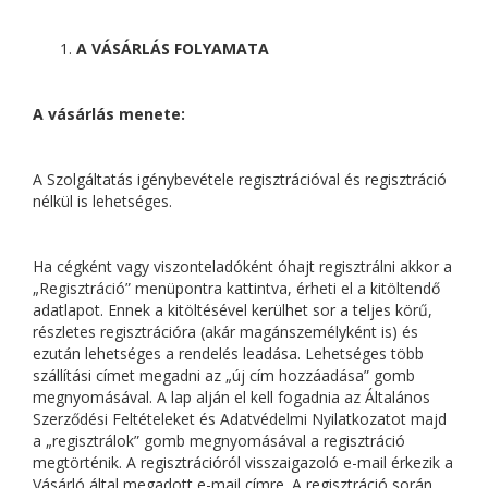
A VÁSÁRLÁS FOLYAMATA
A vásárlás menete:
A Szolgáltatás igénybevétele regisztrációval és regisztráció
nélkül is lehetséges.
Ha cégként vagy viszonteladóként óhajt regisztrálni akkor a
„Regisztráció” menüpontra kattintva, érheti el a kitöltendő
adatlapot. Ennek a kitöltésével kerülhet sor a teljes körű,
részletes regisztrációra (akár magánszemélyként is) és
ezután lehetséges a rendelés leadása. Lehetséges több
szállítási címet megadni az „új cím hozzáadása” gomb
megnyomásával. A lap alján el kell fogadnia az Általános
Szerződési Feltételeket és Adatvédelmi Nyilatkozatot majd
a „regisztrálok” gomb megnyomásával a regisztráció
megtörténik. A regisztrációról visszaigazoló e-mail érkezik a
Vásárló által megadott e-mail címre. A regisztráció során