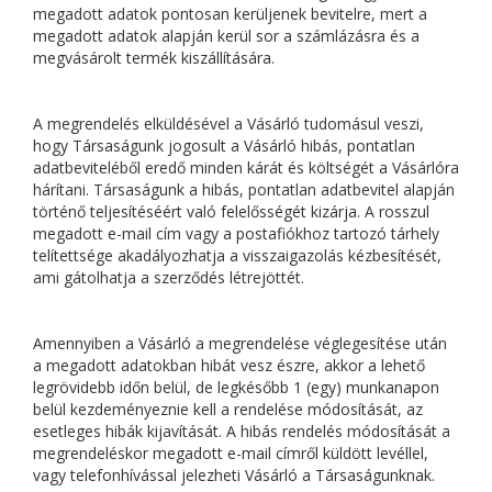
megadott adatok pontosan kerüljenek bevitelre, mert a
megadott adatok alapján kerül sor a számlázásra és a
megvásárolt termék kiszállítására.
A megrendelés elküldésével a Vásárló tudomásul veszi,
hogy Társaságunk jogosult a Vásárló hibás, pontatlan
adatbeviteléből eredő minden kárát és költségét a Vásárlóra
hárítani. Társaságunk a hibás, pontatlan adatbevitel alapján
történő teljesítéséért való felelősségét kizárja. A rosszul
megadott e-mail cím vagy a postafiókhoz tartozó tárhely
telítettsége akadályozhatja a visszaigazolás kézbesítését,
ami gátolhatja a szerződés létrejöttét.
Amennyiben a Vásárló a megrendelése véglegesítése után
a megadott adatokban hibát vesz észre, akkor a lehető
legrövidebb időn belül, de legkésőbb 1 (egy) munkanapon
belül kezdeményeznie kell a rendelése módosítását, az
esetleges hibák kijavítását. A hibás rendelés módosítását a
megrendeléskor megadott e-mail címről küldött levéllel,
vagy telefonhívással jelezheti Vásárló a Társaságunknak.