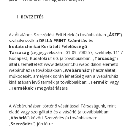
BEVEZETÉS
Az Általános Szerződési Feltételek (a továbbiakban „
ÁSZF
”)
szabályozzák a
DELLA PRINT Számítás és
Irodatechnikai Korlátolt Felelősségű
Társaság
(cégjegyzékszám: 01-09-708257, székhely: 1117
Budapest, Budafoki út 60. (a továbbiakban: „
Társaság
”)
által üzemeltetett www.dellaprint.hu weboldalon elérhető
webáruház (a továbbiakban „
Webáruház
”) használatát,
működését, amelynek során lehetőség van a Webáruház
kínálatában levő termék (a továbbiakban: „
Termék
” vagy
„
Termékek
”) megvásárlására.
A Webáruházban történő vásárlással Társaságunk, mint
eladó vagy szolgáltató és a vásárló (a továbbiakban:
„
Vásárló
”) között Szerződés (a továbbiakban:
„
Szerződés
”) jön létre.