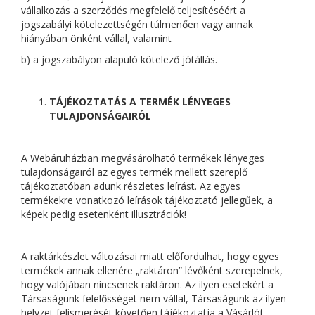
vállalkozás a szerződés megfelelő teljesítéséért a
jogszabályi kötelezettségén túlmenően vagy annak
hiányában önként vállal, valamint
b) a jogszabályon alapuló kötelező jótállás.
TÁJÉKOZTATÁS A TERMÉK LÉNYEGES
TULAJDONSÁGAIRÓL
A Webáruházban megvásárolható termékek lényeges
tulajdonságairól az egyes termék mellett szereplő
tájékoztatóban adunk részletes leírást. Az egyes
termékekre vonatkozó leírások tájékoztató jellegűek, a
képek pedig esetenként illusztrációk!
A raktárkészlet változásai miatt előfordulhat, hogy egyes
termékek annak ellenére „raktáron” lévőként szerepelnek,
hogy valójában nincsenek raktáron. Az ilyen esetekért a
Társaságunk felelősséget nem vállal, Társaságunk az ilyen
helyzet felismerését követően tájékoztatja a Vásárlót.