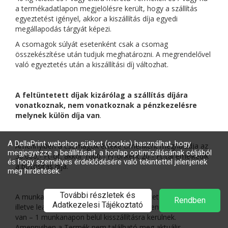
a termékadatlapon megjelölésre került, hogy a szállítás
egyeztetést igényel, akkor a kiszállítás díja egyedi
megállapodás tárgyát képezi.
A csomagok súlyát esetenként csak a csomag
összekészítése után tudjuk meghatározni. A megrendelővel
való egyeztetés után a kiszállítási díj változhat.
A feltüntetett díjak kizárólag a szállítás díjára
vonatkoznak, nem vonatkoznak a pénzkezelésre
melynek külön díja van
.
Amennyiben a csomagok értéke címenként meghaladja az
50.000,- Ft-ot, akkor 1000,- Ft-onként 20,- Ft-tal emelkedik
a biztosítás díja.
A munkanapokon 14 óráig leadott és kifizetett rendelések,
illetve leadott utánvétes rendelések – amennyiben raktáron
van – 1 munkanapon belül kisszállításra kerülnek.
Amennyiben a Termék nem található meg aktuális