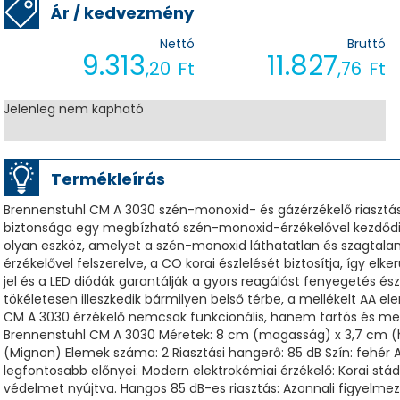
Ár / kedvezmény
Nettó
Bruttó
9.313
11.827
,20
Ft
,76
Ft
Jelenleg nem kapható
Termékleírás
Brennenstuhl CM A 3030 szén-monoxid- és gázérzékelő riasztásje
biztonsága egy megbízható szén-monoxid-érzékelővel kezdődi
olyan eszköz, amelyet a szén-monoxid láthatatlan és szagtalan
érzékelővel felszerelve, a CO korai észlelését biztosítja, így elk
jel és a LED diódák garantálják a gyors reagálást fenyegetés ész
tökéletesen illeszkedik bármilyen belső térbe, a mellékelt AA el
CM A 3030 érzékelő nemcsak funkcionális, hanem tartós és megb
Brennenstuhl CM A 3030 Méretek: 8 cm (magasság) x 3,7 cm (ho
(Mignon) Elemek száma: 2 Riasztási hangerő: 85 dB Szín: fehé
legfontosabb előnyei: Modern elektrokémiai érzékelő: Korai st
védelmet nyújtva. Hangos 85 dB-es riasztás: Azonnali figyelme