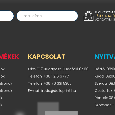
ELOLVASTAM 
TÁJÉKOZTATÓ
AZ ADATAIM K
RMÉKEK
KAPCSOLAT
NYITV
nok
Cím: 1117 Budapest, Budafoki út 60.
Hétfő: 08:0
nok
Telefon: +36 1 216 6777
Kedd: 08:00
atronok
Telefon: +36 70 331 5305
Szerda: 08:
atronok
E-mail: iroda@dellaprint.hu
Csütörtök: 
ek
Péntek: 08:
ek
Szombat - 