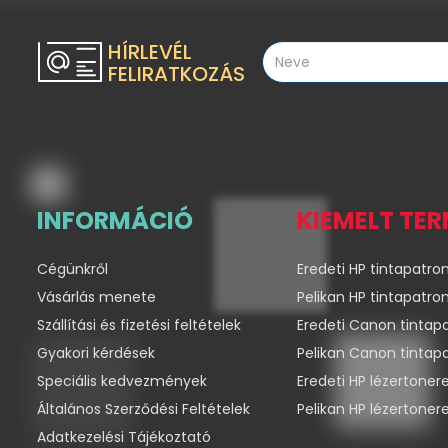
HÍRLEVÉL
FELIRATKOZÁS
INFORMÁCIÓ
KIEMELT TE
Cégünkről
Eredeti HP tintapatro
Vásárlás menete
Pelikan HP tintapatro
Szállítási és fizetési feltételek
Eredeti Canon tintap
Gyakori kérdések
Pelikan Canon tintap
Speciális kedvezmények
Eredeti HP lézertoner
Általános Szerződési Feltételek
Pelikan HP lézertoner
Adatkezelési Tájékoztató