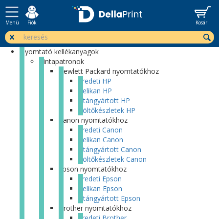
Menü
Fiók
Kosár
Nyomtató kellékanyagok
Tintapatronok
Hewlett Packard nyomtatókhoz
Eredeti HP
Pelikan HP
Utángyártott HP
Töltőkészletek HP
Canon nyomtatókhoz
Eredeti Canon
Pelikan Canon
Utángyártott Canon
Töltőkészletek Canon
Epson nyomtatókhoz
Eredeti Epson
Pelikan Epson
Utángyártott Epson
Brother nyomtatókhoz
Eredeti Brother