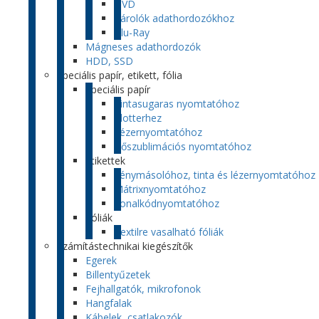
DVD
Tárolók adathordozókhoz
Blu-Ray
Mágneses adathordozók
HDD, SSD
Speciális papír, etikett, fólia
Speciális papír
Tintasugaras nyomtatóhoz
Plotterhez
Lézernyomtatóhoz
Hőszublimációs nyomtatóhoz
Etikettek
Fénymásolóhoz, tinta és lézernyomtatóhoz
Mátrixnyomtatóhoz
Vonalkódnyomtatóhoz
Fóliák
Textilre vasalható fóliák
Számítástechnikai kiegészítők
Egerek
Billentyűzetek
Fejhallgatók, mikrofonok
Hangfalak
Kábelek, csatlakozók