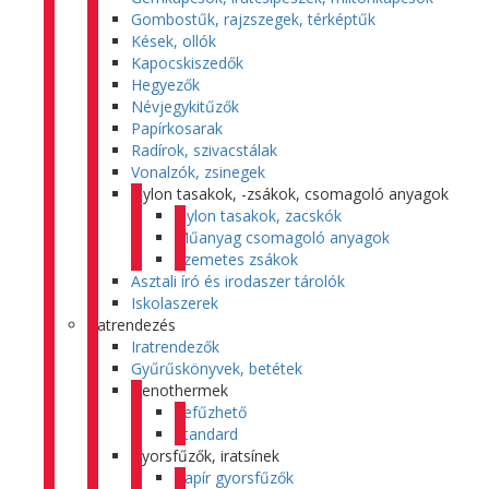
Gombostűk, rajzszegek, térképtűk
Kések, ollók
Kapocskiszedők
Hegyezők
Névjegykitűzők
Papírkosarak
Radírok, szivacstálak
Vonalzók, zsinegek
Nylon tasakok, -zsákok, csomagoló anyagok
Nylon tasakok, zacskók
Műanyag csomagoló anyagok
Szemetes zsákok
Asztali író és irodaszer tárolók
Iskolaszerek
Iratrendezés
Iratrendezők
Gyűrűskönyvek, betétek
Genothermek
Lefűzhető
Standard
Gyorsfűzők, iratsínek
Papír gyorsfűzők