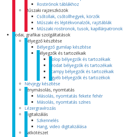
Rostirónok táblákhoz
Műszaki rajzeszközök
Csőtollak, csőtollhegyek, körzők
Műszaki és léptékvonalzók, rajztáblák
Műszaki rostironok, tusok, kapillárpatronok
Irodai, grafikai szolgáltatások
Bélyegző készítése
Bélyegző gumilap készítése
Bélyegzők és tartozékaik
Colop bélyegzők és tartozékaik
Trodat bélyegzők és tartozékaik
Stampy bélyegzők és tartozékaik
Egyéb bélyegzők és tartozékok
Névjegy készítése
Fénymásolás, nyomtatás
Másolás, nyomtatás fekete fehér
Másolás, nyomtatás színes
Lézergravírozás
Digitalizálás
Szkennelés
Hang, video digitalizálása
Iratkötészet