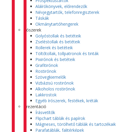
Prospektustartók
Aláírókönyvek, előrendezők
Névjegytartók, telefonregiszterek
Táskák
Okmánytartóhengerek
Írószerek
Golyóstollak és betéteik
Zseléstollak és betéteik
Rollerek és betéteik
Töltőtollak, tollpatronok és tinták
Pixirónok és betéteik
Grafitirónok
Rostirónok
Szövegkiemelők
Vizbázisú rostirónok
Alkoholos rostirónok
Lakkrostok
Egyéb írószerek, festékek, kréták
Prezentáció
Írásvetítők
Flipchart táblák és papírok
Mágneses, törölhető táblák és tartozékaik
Parafatáblák, falitérképek