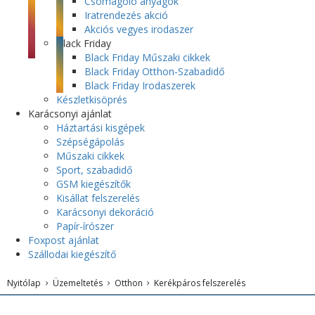
Csomagoló anyagok
Iratrendezés akció
Akciós vegyes irodaszer
Black Friday
Black Friday Műszaki cikkek
Black Friday Otthon-Szabadidő
Black Friday Irodaszerek
Készletkisöprés
Karácsonyi ajánlat
Háztartási kisgépek
Szépségápolás
Műszaki cikkek
Sport, szabadidő
GSM kiegészítők
Kisállat felszerelés
Karácsonyi dekoráció
Papír-írószer
Foxpost ajánlat
Szállodai kiegészítő
Nyitólap
Üzemeltetés
Otthon
Kerékpáros felszerelés