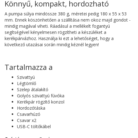
Könnyű, kompakt, hordozható
A pumpa súlya mindössze 380 g, méretei pedig 180 x 55 x 53
mm. Ennek köszönhetően a szállítása nem okoz majd gondot -
mindig magával viheti. Ráadásul a mellékelt fogantyú
segítségével kényelmesen rögzítheti a készüléket a
kerékpárvázhoz. Használja ki ezt a lehetőséget, hogy a
következő utazásai során mindig kéznél legyen!
Tartalmazza a
Szivattyú
Légtömlő
Szelep átalakító
Golyós szivattyú fúvóka
Kerékpár rögzítő konzol
Hordozótáska
Csavarhúzó
Csavar x2
USB-C töltőkábel