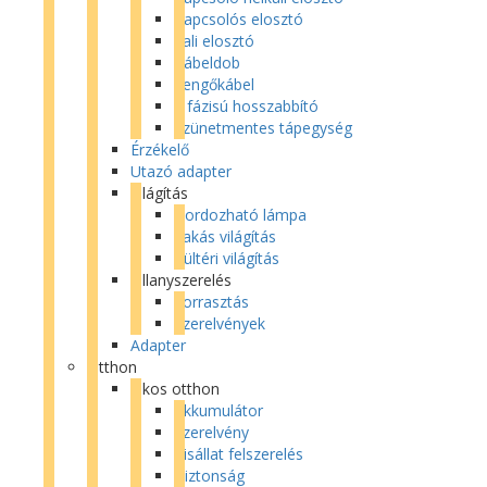
Kapcsolós elosztó
Fali elosztó
Kábeldob
Lengőkábel
3 fázisú hosszabbító
Szünetmentes tápegység
Érzékelő
Utazó adapter
Világítás
Hordozható lámpa
Lakás világítás
Kültéri világítás
Villanyszerelés
Forrasztás
Szerelvények
Adapter
Otthon
Okos otthon
Akkumulátor
Szerelvény
Kisállat felszerelés
Biztonság