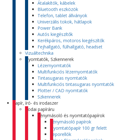
Átalakítók, kábelek
Bluetooth eszközök
Telefon, tablet állványok
Univerzális tokok, hátlapok
Power Bank
Autós kiegészítők
Kerékpáros, motoros kiegészítők
Fejhallgató, fülhallgató, headset
Vizuáltechnika
Nyomtatók, Szkennerek
Lézernyomtatók
Multifunkciós lézernyomtatók
Tintasugaras nyomtatók
Multifunkciós tintasugaras nyomtatók
Plotter / CAD nyomtatók
Szkennerek
Papír, író- és irodaszer
Irodai papíráru
Fénymásoló és nyomtatópapírok
Fénymásoló papírok
Nyomtatópapír 100 gr felett
Leporellók