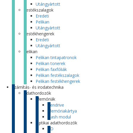
Utángyártott
Festékszalagok
Eredeti
Pelikan
Utángyártott
Festékhengerek
Eredeti
Utángyártott
Pelikan
Pelikan tintapatronok
Pelikan tonerek
Pelikan faxfóliák
Pelikan festékszalagok
Pelikan festékhengerek
Számítás- és irodatechnika
Adathordozók
Memóriák
Pendrive
Memóriakártya
Flash modul
Optikai adathordozók
CD