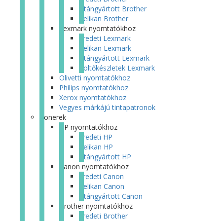
Utángyártott Brother
Pelikan Brother
Lexmark nyomtatókhoz
Eredeti Lexmark
Pelikan Lexmark
Utángyártott Lexmark
Töltőkészletek Lexmark
Olivetti nyomtatókhoz
Philips nyomtatókhoz
Xerox nyomtatókhoz
Vegyes márkájú tintapatronok
Tonerek
HP nyomtatókhoz
Eredeti HP
Pelikan HP
Utángyártott HP
Canon nyomtatókhoz
Eredeti Canon
Pelikan Canon
Utángyártott Canon
Brother nyomtatókhoz
Eredeti Brother