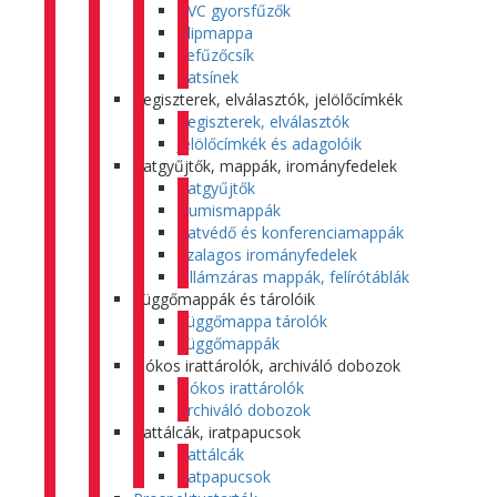
PVC gyorsfűzők
Klipmappa
Lefűzőcsík
Iratsínek
Regiszterek, elválasztók, jelölőcímkék
Regiszterek, elválasztók
Jelölőcímkék és adagolóik
Iratgyűjtők, mappák, irományfedelek
Iratgyűjtők
Gumismappák
Iratvédő és konferenciamappák
Szalagos irományfedelek
Villámzáras mappák, felírótáblák
Függőmappák és tárolóik
Függőmappa tárolók
Függőmappák
Fiókos irattárolók, archiváló dobozok
Fiókos irattárolók
Archiváló dobozok
Irattálcák, iratpapucsok
Irattálcák
Iratpapucsok