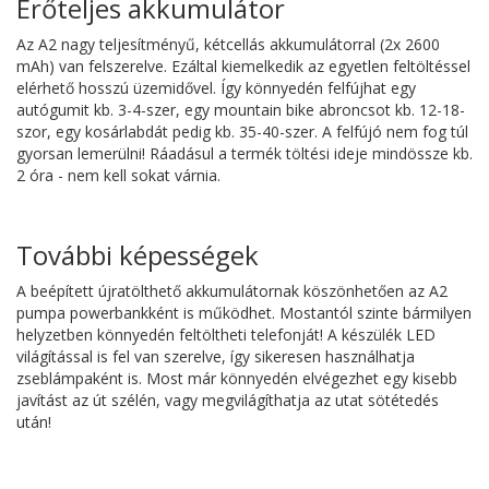
Erőteljes akkumulátor
Az A2 nagy teljesítményű, kétcellás akkumulátorral (2x 2600
mAh) van felszerelve. Ezáltal kiemelkedik az egyetlen feltöltéssel
elérhető hosszú üzemidővel. Így könnyedén felfújhat egy
autógumit kb. 3-4-szer, egy mountain bike abroncsot kb. 12-18-
szor, egy kosárlabdát pedig kb. 35-40-szer. A felfújó nem fog túl
gyorsan lemerülni! Ráadásul a termék töltési ideje mindössze kb.
2 óra - nem kell sokat várnia.
További képességek
A beépített újratölthető akkumulátornak köszönhetően az A2
pumpa powerbankként is működhet. Mostantól szinte bármilyen
helyzetben könnyedén feltöltheti telefonját! A készülék LED
világítással is fel van szerelve, így sikeresen használhatja
zseblámpaként is. Most már könnyedén elvégezhet egy kisebb
javítást az út szélén, vagy megvilágíthatja az utat sötétedés
után!