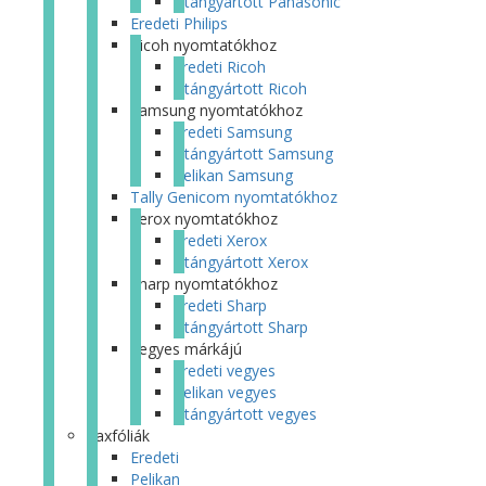
Utángyártott Panasonic
Eredeti Philips
Ricoh nyomtatókhoz
Eredeti Ricoh
Utángyártott Ricoh
Samsung nyomtatókhoz
Eredeti Samsung
Utángyártott Samsung
Pelikan Samsung
Tally Genicom nyomtatókhoz
Xerox nyomtatókhoz
Eredeti Xerox
Utángyártott Xerox
Sharp nyomtatókhoz
Eredeti Sharp
Utángyártott Sharp
Vegyes márkájú
Eredeti vegyes
Pelikan vegyes
Utángyártott vegyes
Faxfóliák
Eredeti
Pelikan