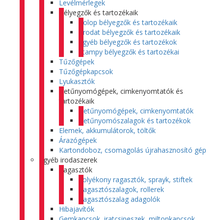
Levélmérlegek
Bélyegzők és tartozékaik
Colop bélyegzők és tartozékaik
Trodat bélyegzők és tartozékaik
Egyéb bélyegzők és tartozékok
Stampy bélyegzők és tartozékai
Tűzőgépek
Tűzőgépkapcsok
Lyukasztók
Betűnyomógépek, cimkenyomtatók és
tartozékaik
Betűnyomógépek, cimkenyomtatók
Betűnyomószalagok és tartozékok
Elemek, akkumulátorok, töltők
Árazógépek
Kartondoboz, csomagolás újrahasznosító gép
Egyéb irodaszerek
Ragasztók
Folyékony ragasztók, sprayk, stiftek
Ragasztószalagok, rollerek
Ragasztószalag adagolók
Hibajavítók
Gemkapcsok, iratcsipeszek, miltonkapcsok