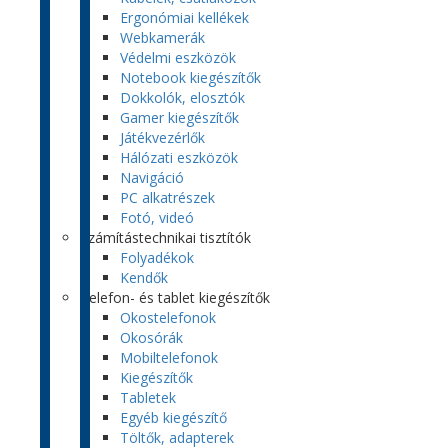
Ergonómiai kellékek
Webkamerák
Védelmi eszközök
Notebook kiegészítők
Dokkolók, elosztók
Gamer kiegészítők
Játékvezérlők
Hálózati eszközök
Navigáció
PC alkatrészek
Fotó, videó
Számítástechnikai tisztítók
Folyadékok
Kendők
Telefon- és tablet kiegészítők
Okostelefonok
Okosórák
Mobiltelefonok
Kiegészítők
Tabletek
Egyéb kiegészítő
Töltők, adapterek