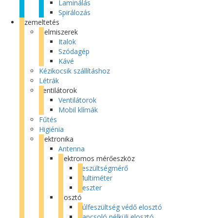
Laminálás
Spirálozás
Üzemeltetés
Élelmiszerek
Italok
Szódagép
Kávé
Kézikocsik szállításhoz
Létrák
Ventilátorok
Ventilátorok
Mobil klímák
Fűtés
Higiénia
Elektronika
Antenna
Elektromos mérőeszköz
Feszültségmérő
Multiméter
Teszter
Elosztó
Túlfeszültség védő elosztó
Kapcsoló nélküli elosztó