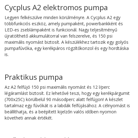
Cycplus A2 elektromos pumpa
Legyen felkészülve minden körülményre. A Cycplus A2 egy
többfunkciós eszköz, amely pumpaként, powerbankként és
LED-es zseblámpaként is funkcionál. Nagy teljesítményű
újratölthető akkumulátorral van felszerelve, és 150 psi
maximális nyomást biztosít. A készülékhez tartozik egy golyós
pumpafúvóka, egy kerékpáros rögzítőkonzol és egy hordtáska
is.
Praktikus pumpa
Az A2 felfújó 150 psi maximális nyomást és 12 l/perc
légáramlást biztosít. Ez lehetővé teszi, hogy egy kerékpárgumit
(700x25C) körülbelül 90 másodperc alatt felfújjon! A készlet
tartalmaz egy fúvókát is a labdák felfújásához. A célnyomást is
beállíthatja, és a beépített kijelzőn valós időben nyomon
követheti annak értékét.