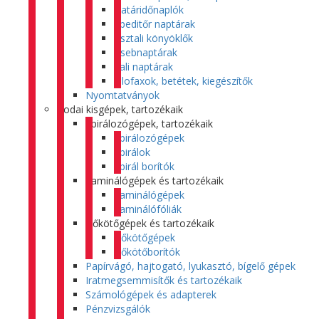
Határidőnaplók
Speditőr naptárak
Asztali könyöklők
Zsebnaptárak
Fali naptárak
Filofaxok, betétek, kiegészítők
Nyomtatványok
Irodai kisgépek, tartozékaik
Spirálozógépek, tartozékaik
Spirálozógépek
Spirálok
Spirál borítók
Laminálógépek és tartozékaik
Laminálógépek
Laminálófóliák
Hőkötőgépek és tartozékaik
Hőkötőgépek
Hőkötőborítók
Papírvágó, hajtogató, lyukasztó, bígelő gépek
Iratmegsemmisítők és tartozékaik
Számológépek és adapterek
Pénzvizsgálók