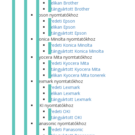
Pelikan Brother
Utángyártott Brother
Epson nyomtatókhoz
Eredeti Epson
Pelikan Epson
Utángyártott Epson
Konica Minolta nyomtatókhoz
Eredeti Konica Minolta
Utángyártott Konica Minolta
Kyocera Mita nyomtatókhoz
Eredeti Kyocera Mita
Utángyártott Kyocera Mita
Pelikan Kyocera Mita tonerek
Lexmark nyomtatókhoz
Eredeti Lexmark
Pelikan Lexmark
Utángyártott Lexmark
OKI nyomtatókhoz
Eredeti OKI
Utángyártott OKI
Panasonic nyomtatókhoz
Eredeti Panasonic