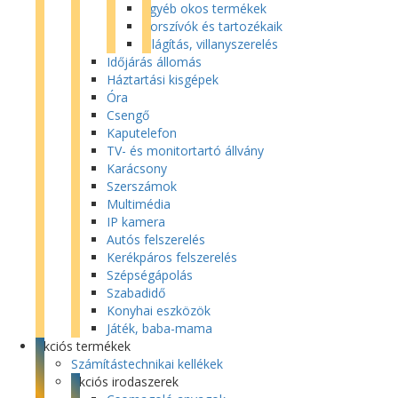
Egyéb okos termékek
Porszívók és tartozékaik
Világítás, villanyszerelés
Időjárás állomás
Háztartási kisgépek
Óra
Csengő
Kaputelefon
TV- és monitortartó állvány
Karácsony
Szerszámok
Multimédia
IP kamera
Autós felszerelés
Kerékpáros felszerelés
Szépségápolás
Szabadidő
Konyhai eszközök
Játék, baba-mama
Akciós termékek
Számítástechnikai kellékek
Akciós irodaszerek