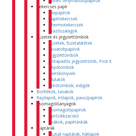
Színes fénymásolópapírok
Tekercses papír
Faxpapírok
Papírtekercsek
Thermotekercsek
Árazószalagok
Füzetek és jegyzettömbök
Füzetek, füzetalátétek
Rovatoltpapírok
Jegyzettömbök
Öntapadós jegyzettömb, Post it
Tépőtömbök
Beírókönyvek
Mutatók
Átírótömbök, indigók
Borítékok, tasakok
Rajzlapok, írólapok, pauszpapírok
Csomagolóanyagok
Csomagolópapírok
Aprócikkzacskó
Zsákok, papírtáskák
Naptárak
Asztali naptárak, hátlapok