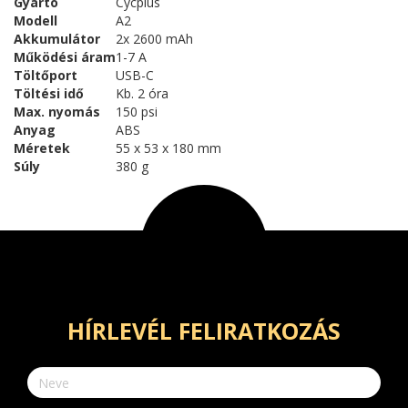
Gyártó
Cycplus
Modell
A2
Akkumulátor
2x 2600 mAh
Működési áram
1-7 A
Töltőport
USB-C
Töltési idő
Kb. 2 óra
Max. nyomás
150 psi
Anyag
ABS
Méretek
55 x 53 x 180 mm
Súly
380 g
HÍRLEVÉL FELIRATKOZÁS