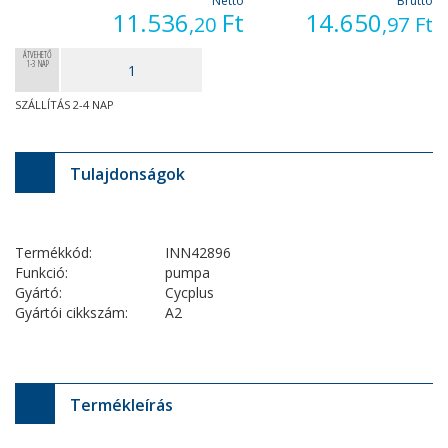
Nettó
Bruttó
11.536
Ft
14.650
,20
,97
Ft
ÁTVEHETŐ
1-3 NAP
SZÁLLÍTÁS 2-4 NAP
Tulajdonságok
Termékkód:
INN42896
Funkció:
pumpa
Gyártó:
Cycplus
Gyártói cikkszám:
A2
Termékleírás