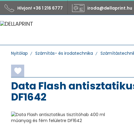
Hívjon! +36 1 216 6777
iroda@dellaprint.hu
Nyitólap
Számítás- és irodatechnika
Számítástechnika
Data Flash antisztatiku
DF1642