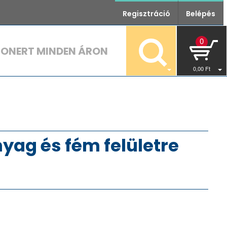
Regisztráció
Belépés
0
TONERT MINDEN ÁRON
0
,00
Ft
yag és fém felületre