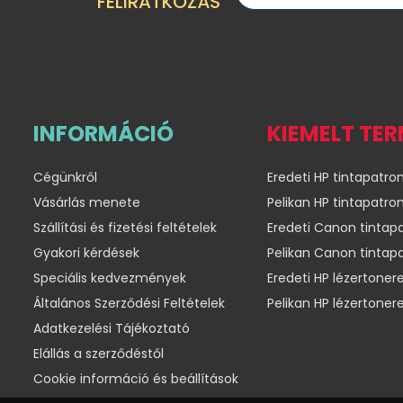
FELIRATKOZÁS
INFORMÁCIÓ
KIEMELT TE
Cégünkről
Eredeti HP tintapatro
Vásárlás menete
Pelikan HP tintapatro
Szállítási és fizetési feltételek
Eredeti Canon tintap
Gyakori kérdések
Pelikan Canon tintap
Speciális kedvezmények
Eredeti HP lézertoner
Általános Szerződési Feltételek
Pelikan HP lézertoner
Adatkezelési Tájékoztató
Elállás a szerződéstől
Cookie információ és beállítások