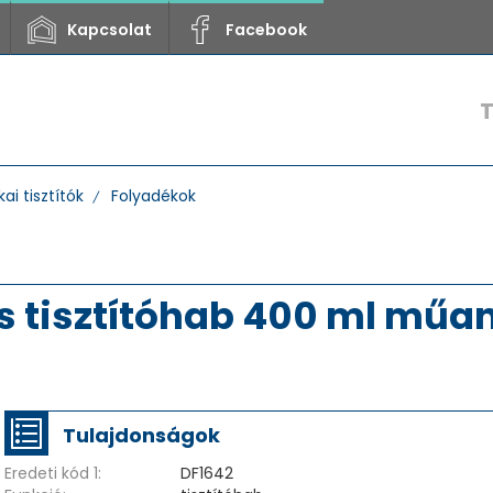
Kapcsolat
Facebook
i tisztítók
Folyadékok
s tisztítóhab 400 ml műan
Tulajdonságok
Eredeti kód 1:
DF1642