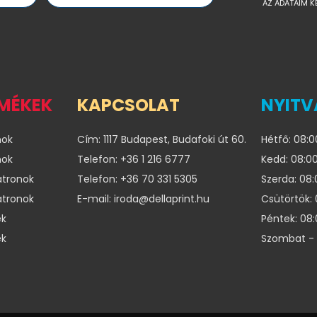
AZ ADATAIM K
RMÉKEK
KAPCSOLAT
NYITV
nok
Cím: 1117 Budapest, Budafoki út 60.
Hétfő: 08:0
nok
Telefon: +36 1 216 6777
Kedd: 08:00
atronok
Telefon: +36 70 331 5305
Szerda: 08:
atronok
E-mail: iroda@dellaprint.hu
Csütörtök: 
ek
Péntek: 08:
ek
Szombat - 