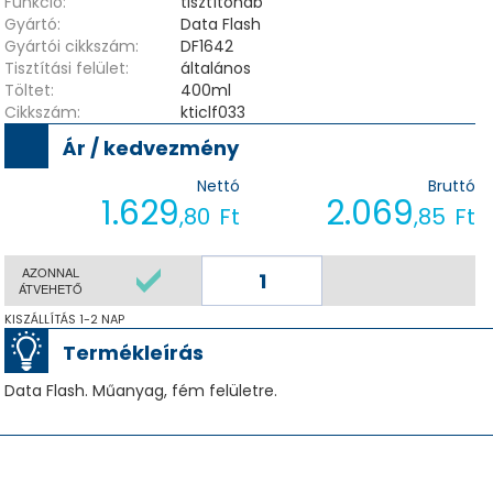
Funkció:
tisztítóhab
Gyártó:
Data Flash
Gyártói cikkszám:
DF1642
Tisztítási felület:
általános
Töltet:
400ml
Cikkszám:
kticlf033
Ár / kedvezmény
Nettó
Bruttó
1.629
2.069
,80
Ft
,85
Ft
AZONNAL
ÁTVEHETŐ
KISZÁLLÍTÁS 1-2 NAP
Termékleírás
Data Flash. Műanyag, fém felületre.