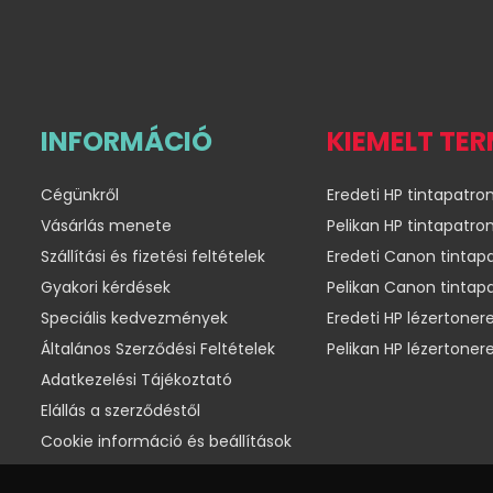
INFORMÁCIÓ
KIEMELT TE
Cégünkről
Eredeti HP tintapatro
Vásárlás menete
Pelikan HP tintapatro
Szállítási és fizetési feltételek
Eredeti Canon tintap
Gyakori kérdések
Pelikan Canon tintap
Speciális kedvezmények
Eredeti HP lézertoner
Általános Szerződési Feltételek
Pelikan HP lézertoner
Adatkezelési Tájékoztató
Elállás a szerződéstől
Cookie információ és beállítások