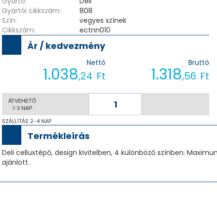
Gyártó:
Deli
Gyártói cikkszám:
808
Szín:
vegyes színek
Cikkszám:
ectnn010
Ár / kedvezmény
Nettó
Bruttó
1.038
1.318
,24
Ft
,56
Ft
ÁTVEHETŐ
1-3 NAP
SZÁLLÍTÁS 2-4 NAP
Termékleírás
Deli celluxtépő, design kivitelben, 4 különböző színben. Maxim
ajánlott.