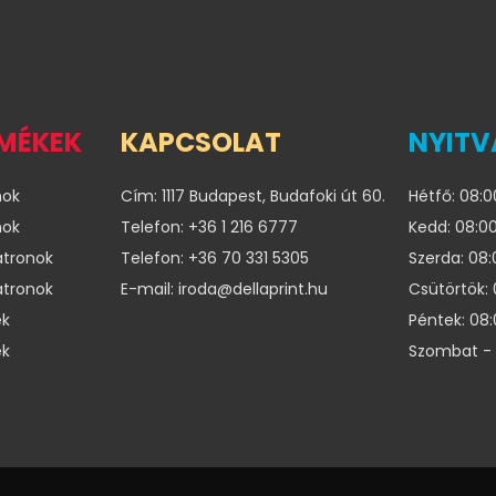
RMÉKEK
KAPCSOLAT
NYITV
nok
Cím: 1117 Budapest, Budafoki út 60.
Hétfő: 08:0
nok
Telefon: +36 1 216 6777
Kedd: 08:00
atronok
Telefon: +36 70 331 5305
Szerda: 08:
atronok
E-mail: iroda@dellaprint.hu
Csütörtök: 
ek
Péntek: 08:
ek
Szombat - 