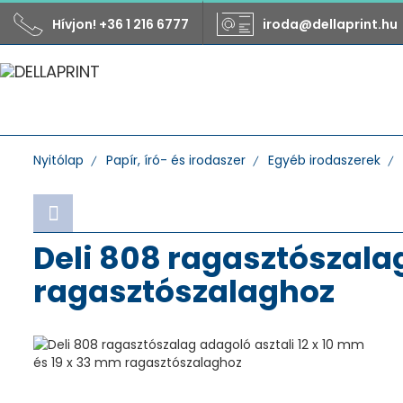
Hívjon! +36 1 216 6777
iroda@dellaprint.hu
Nyitólap
Papír, író- és irodaszer
Egyéb irodaszerek
Deli 808 ragasztószalag
ragasztószalaghoz