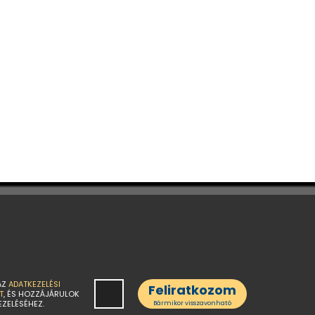
AZ
ADATKEZELÉSI
Feliratkozom
T
, ÉS HOZZÁJÁRULOK
EZELÉSÉHEZ.
Bármikor visszavonható