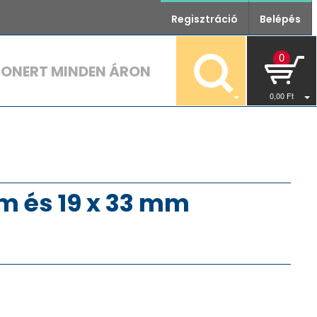
Regisztráció
Belépés
0
TONERT MINDEN ÁRON
0
,00
Ft
mm és 19 x 33 mm