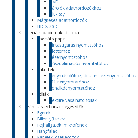
DVD
Tárolók adathordozókhoz
Blu-Ray
Mágneses adathordozók
HDD, SSD
Speciális papír, etikett, fólia
Speciális papír
Tintasugaras nyomtatóhoz
Plotterhez
Lézernyomtatóhoz
Hőszublimációs nyomtatóhoz
Etikettek
Fénymásolóhoz, tinta és lézernyomtatóhoz
Mátrixnyomtatóhoz
Vonalkódnyomtatóhoz
Fóliák
Textilre vasalható fóliák
Számítástechnikai kiegészítők
Egerek
Billentyűzetek
Fejhallgatók, mikrofonok
Hangfalak
Kábelek, csatlakozók