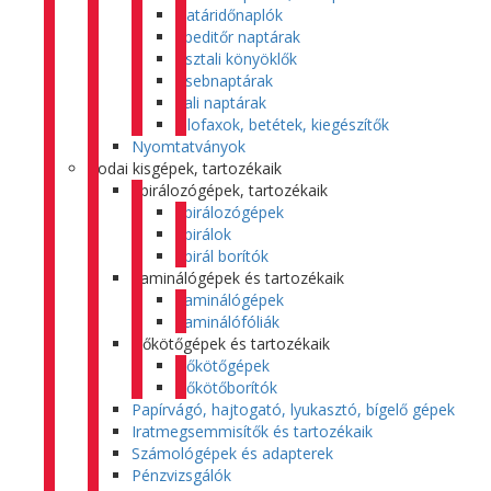
Határidőnaplók
Speditőr naptárak
Asztali könyöklők
Zsebnaptárak
Fali naptárak
Filofaxok, betétek, kiegészítők
Nyomtatványok
Irodai kisgépek, tartozékaik
Spirálozógépek, tartozékaik
Spirálozógépek
Spirálok
Spirál borítók
Laminálógépek és tartozékaik
Laminálógépek
Laminálófóliák
Hőkötőgépek és tartozékaik
Hőkötőgépek
Hőkötőborítók
Papírvágó, hajtogató, lyukasztó, bígelő gépek
Iratmegsemmisítők és tartozékaik
Számológépek és adapterek
Pénzvizsgálók