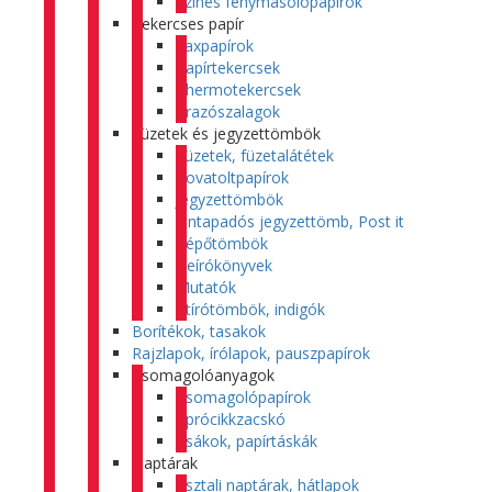
Színes fénymásolópapírok
Tekercses papír
Faxpapírok
Papírtekercsek
Thermotekercsek
Árazószalagok
Füzetek és jegyzettömbök
Füzetek, füzetalátétek
Rovatoltpapírok
Jegyzettömbök
Öntapadós jegyzettömb, Post it
Tépőtömbök
Beírókönyvek
Mutatók
Átírótömbök, indigók
Borítékok, tasakok
Rajzlapok, írólapok, pauszpapírok
Csomagolóanyagok
Csomagolópapírok
Aprócikkzacskó
Zsákok, papírtáskák
Naptárak
Asztali naptárak, hátlapok