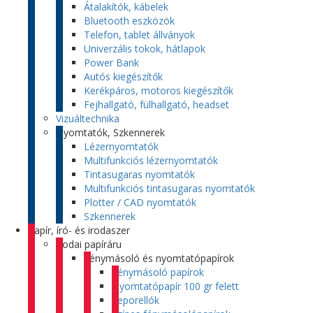
Átalakítók, kábelek
Bluetooth eszközök
Telefon, tablet állványok
Univerzális tokok, hátlapok
Power Bank
Autós kiegészítők
Kerékpáros, motoros kiegészítők
Fejhallgató, fülhallgató, headset
Vizuáltechnika
Nyomtatók, Szkennerek
Lézernyomtatók
Multifunkciós lézernyomtatók
Tintasugaras nyomtatók
Multifunkciós tintasugaras nyomtatók
Plotter / CAD nyomtatók
Szkennerek
Papír, író- és irodaszer
Irodai papíráru
Fénymásoló és nyomtatópapírok
Fénymásoló papírok
Nyomtatópapír 100 gr felett
Leporellók