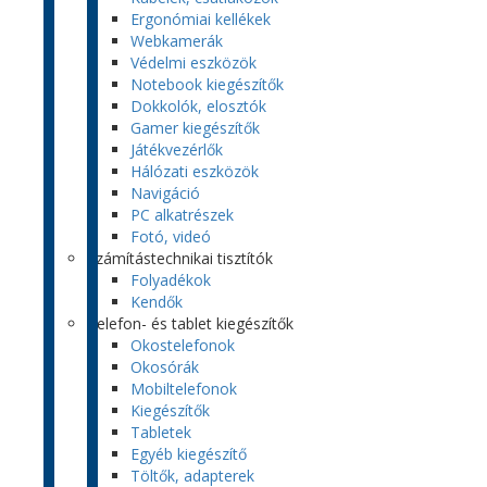
Ergonómiai kellékek
Webkamerák
Védelmi eszközök
Notebook kiegészítők
Dokkolók, elosztók
Gamer kiegészítők
Játékvezérlők
Hálózati eszközök
Navigáció
PC alkatrészek
Fotó, videó
Számítástechnikai tisztítók
Folyadékok
Kendők
Telefon- és tablet kiegészítők
Okostelefonok
Okosórák
Mobiltelefonok
Kiegészítők
Tabletek
Egyéb kiegészítő
Töltők, adapterek