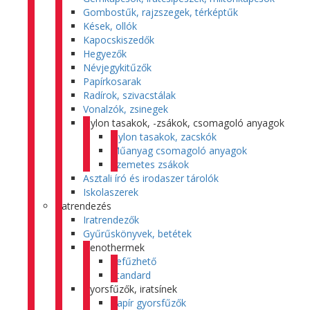
Gombostűk, rajzszegek, térképtűk
Kések, ollók
Kapocskiszedők
Hegyezők
Névjegykitűzők
Papírkosarak
Radírok, szivacstálak
Vonalzók, zsinegek
Nylon tasakok, -zsákok, csomagoló anyagok
Nylon tasakok, zacskók
Műanyag csomagoló anyagok
Szemetes zsákok
Asztali író és irodaszer tárolók
Iskolaszerek
Iratrendezés
Iratrendezők
Gyűrűskönyvek, betétek
Genothermek
Lefűzhető
Standard
Gyorsfűzők, iratsínek
Papír gyorsfűzők