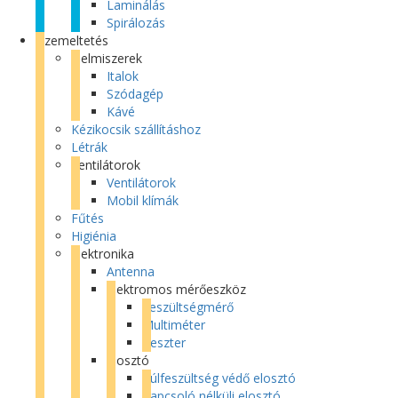
Laminálás
Spirálozás
Üzemeltetés
Élelmiszerek
Italok
Szódagép
Kávé
Kézikocsik szállításhoz
Létrák
Ventilátorok
Ventilátorok
Mobil klímák
Fűtés
Higiénia
Elektronika
Antenna
Elektromos mérőeszköz
Feszültségmérő
Multiméter
Teszter
Elosztó
Túlfeszültség védő elosztó
Kapcsoló nélküli elosztó