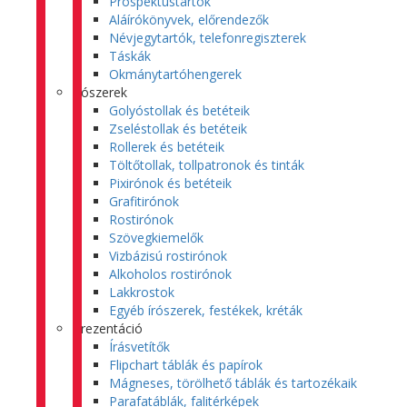
Prospektustartók
Aláírókönyvek, előrendezők
Névjegytartók, telefonregiszterek
Táskák
Okmánytartóhengerek
Írószerek
Golyóstollak és betéteik
Zseléstollak és betéteik
Rollerek és betéteik
Töltőtollak, tollpatronok és tinták
Pixirónok és betéteik
Grafitirónok
Rostirónok
Szövegkiemelők
Vizbázisú rostirónok
Alkoholos rostirónok
Lakkrostok
Egyéb írószerek, festékek, kréták
Prezentáció
Írásvetítők
Flipchart táblák és papírok
Mágneses, törölhető táblák és tartozékaik
Parafatáblák, falitérképek