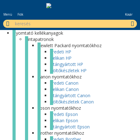
Menü
Fiók
Kosár
Nyomtató kellékanyagok
Tintapatronok
Hewlett Packard nyomtatókhoz
Eredeti HP
Pelikan HP
Utángyártott HP
Töltőkészletek HP
Canon nyomtatókhoz
Eredeti Canon
Pelikan Canon
Utángyártott Canon
Töltőkészletek Canon
Epson nyomtatókhoz
Eredeti Epson
Pelikan Epson
Utángyártott Epson
Brother nyomtatókhoz
Eredeti Brother