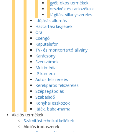
Egyéb okos termékek
Porszívók és tartozékaik
Világítás, villanyszerelés
Időjárás állomás
Háztartási kisgépek
Óra
Csengő
Kaputelefon
TV- és monitortartó állvány
Karácsony
Szerszámok
Multimédia
IP kamera
Autós felszerelés
Kerékpáros felszerelés
Szépségápolás
Szabadidő
Konyhai eszközök
Játék, baba-mama
Akciós termékek
Számítástechnikai kellékek
Akciós irodaszerek