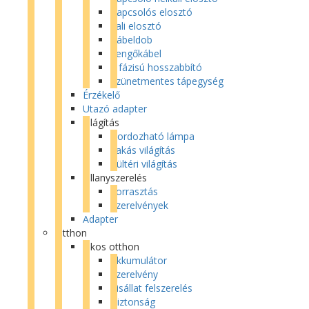
Kapcsolós elosztó
Fali elosztó
Kábeldob
Lengőkábel
3 fázisú hosszabbító
Szünetmentes tápegység
Érzékelő
Utazó adapter
Világítás
Hordozható lámpa
Lakás világítás
Kültéri világítás
Villanyszerelés
Forrasztás
Szerelvények
Adapter
Otthon
Okos otthon
Akkumulátor
Szerelvény
Kisállat felszerelés
Biztonság