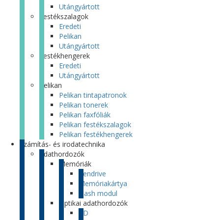
Utángyártott
Festékszalagok
Eredeti
Pelikan
Utángyártott
Festékhengerek
Eredeti
Utángyártott
Pelikan
Pelikan tintapatronok
Pelikan tonerek
Pelikan faxfóliák
Pelikan festékszalagok
Pelikan festékhengerek
Számítás- és irodatechnika
Adathordozók
Memóriák
Pendrive
Memóriakártya
Flash modul
Optikai adathordozók
CD