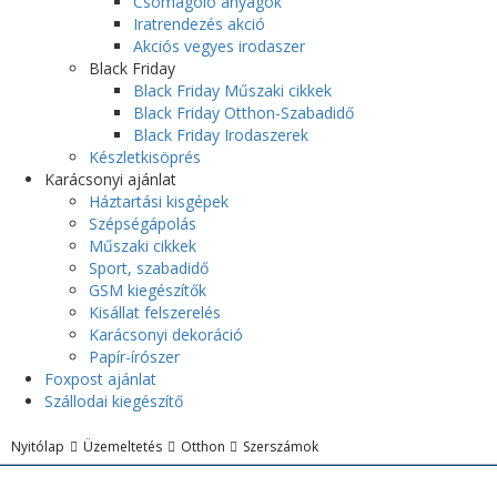
Csomagoló anyagok
Iratrendezés akció
Akciós vegyes irodaszer
Black Friday
Black Friday Műszaki cikkek
Black Friday Otthon-Szabadidő
Black Friday Irodaszerek
Készletkisöprés
Karácsonyi ajánlat
Háztartási kisgépek
Szépségápolás
Műszaki cikkek
Sport, szabadidő
GSM kiegészítők
Kisállat felszerelés
Karácsonyi dekoráció
Papír-írószer
Foxpost ajánlat
Szállodai kiegészítő
Nyitólap
Üzemeltetés
Otthon
Szerszámok