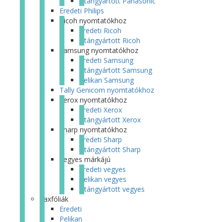
Utángyártott Panasonic
Eredeti Philips
Ricoh nyomtatókhoz
Eredeti Ricoh
Utángyártott Ricoh
Samsung nyomtatókhoz
Eredeti Samsung
Utángyártott Samsung
Pelikan Samsung
Tally Genicom nyomtatókhoz
Xerox nyomtatókhoz
Eredeti Xerox
Utángyártott Xerox
Sharp nyomtatókhoz
Eredeti Sharp
Utángyártott Sharp
Vegyes márkájú
Eredeti vegyes
Pelikan vegyes
Utángyártott vegyes
Faxfóliák
Eredeti
Pelikan