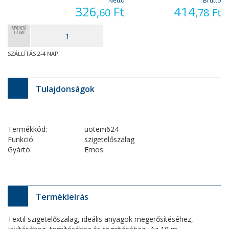
Nettó
Bruttó
326
Ft
414
,60
,78
Ft
ÁTVEHETŐ
1-3 NAP
SZÁLLÍTÁS 2-4 NAP
Tulajdonságok
Termékkód:
uotem624
Funkció:
szigetelőszalag
Gyártó:
Emos
Termékleírás
Textil szigetelőszalag, ideális anyagok megerősítéséhez,