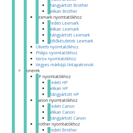
Utángyártott Brother
Pelikan Brother
Lexmark nyomtatókhoz
Eredeti Lexmark
Pelikan Lexmark
Utángyártott Lexmark
Töltőkészletek Lexmark
Olivetti nyomtatókhoz
Philips nyomtatókhoz
Xerox nyomtatókhoz
Vegyes márkájú tintapatronok
Tonerek
HP nyomtatókhoz
Eredeti HP
Pelikan HP
Utángyártott HP
Canon nyomtatókhoz
Eredeti Canon
Pelikan Canon
Utángyártott Canon
Brother nyomtatókhoz
Eredeti Brother