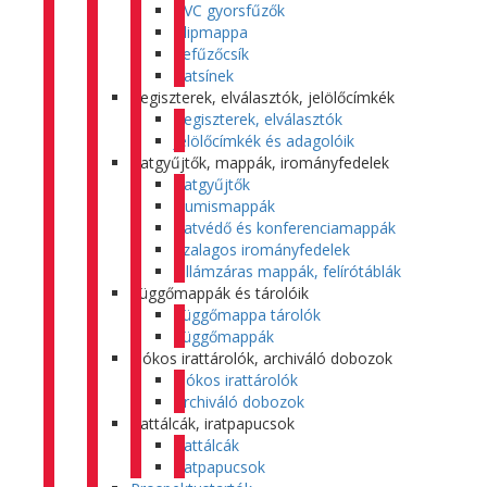
PVC gyorsfűzők
Klipmappa
Lefűzőcsík
Iratsínek
Regiszterek, elválasztók, jelölőcímkék
Regiszterek, elválasztók
Jelölőcímkék és adagolóik
Iratgyűjtők, mappák, irományfedelek
Iratgyűjtők
Gumismappák
Iratvédő és konferenciamappák
Szalagos irományfedelek
Villámzáras mappák, felírótáblák
Függőmappák és tárolóik
Függőmappa tárolók
Függőmappák
Fiókos irattárolók, archiváló dobozok
Fiókos irattárolók
Archiváló dobozok
Irattálcák, iratpapucsok
Irattálcák
Iratpapucsok