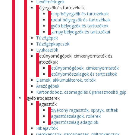
Levélmérlegek
Bélyegzők és tartozékaik
Colop bélyegzők és tartozékaik
Trodat bélyegzők és tartozékaik
Egyéb bélyegzők és tartozékok
Stampy bélyegzők és tartozékai
Tűzőgépek
Tűzőgépkapcsok
Lyukasztók
Betűnyomógépek, cimkenyomtatók és
tartozékaik
Betűnyomógépek, cimkenyomtatók
Betűnyomószalagok és tartozékok
Elemek, akkumulátorok, töltők
Árazógépek
Kartondoboz, csomagolás újrahasznosító gép
Egyéb irodaszerek
Ragasztók
Folyékony ragasztók, sprayk, stiftek
Ragasztószalagok, rollerek
Ragasztószalag adagolók
Hibajavítók
Gemkapcsok, iratcsipeszek, miltonkapcsok