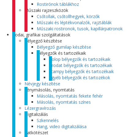
Rostirónok táblákhoz
Műszaki rajzeszközök
Csőtollak, csőtollhegyek, körzők
Műszaki és léptékvonalzók, rajztáblák
Műszaki rostironok, tusok, kapillárpatronok
Irodai, grafikai szolgáltatások
Bélyegző készítése
Bélyegző gumilap készítése
Bélyegzők és tartozékaik
Colop bélyegzők és tartozékaik
Trodat bélyegzők és tartozékaik
Stampy bélyegzők és tartozékaik
Egyéb bélyegzők és tartozékok
Névjegy készítése
Fénymásolás, nyomtatás
Másolás, nyomtatás fekete fehér
Másolás, nyomtatás színes
Lézergravírozás
Digitalizálás
Szkennelés
Hang, video digitalizálása
Iratkötészet