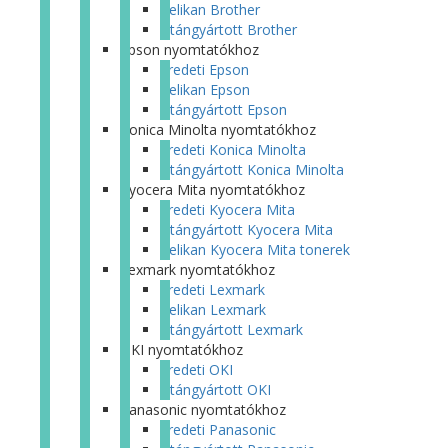
Pelikan Brother
Utángyártott Brother
Epson nyomtatókhoz
Eredeti Epson
Pelikan Epson
Utángyártott Epson
Konica Minolta nyomtatókhoz
Eredeti Konica Minolta
Utángyártott Konica Minolta
Kyocera Mita nyomtatókhoz
Eredeti Kyocera Mita
Utángyártott Kyocera Mita
Pelikan Kyocera Mita tonerek
Lexmark nyomtatókhoz
Eredeti Lexmark
Pelikan Lexmark
Utángyártott Lexmark
OKI nyomtatókhoz
Eredeti OKI
Utángyártott OKI
Panasonic nyomtatókhoz
Eredeti Panasonic