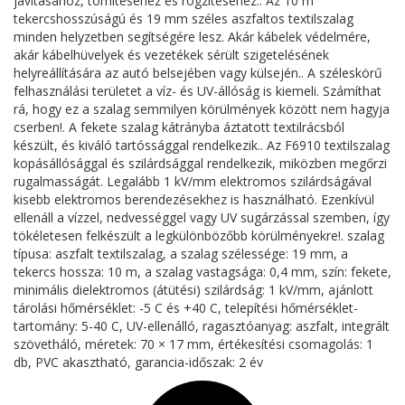
javításához, tömítéséhez és rögzítéséhez.. Az 10 m
tekercshosszúságú és 19 mm széles aszfaltos textilszalag
minden helyzetben segítségére lesz. Akár kábelek védelmére,
akár kábelhüvelyek és vezetékek sérült szigetelésének
helyreállítására az autó belsejében vagy külsején.. A széleskörű
felhasználási területet a víz- és UV-állóság is kiemeli. Számíthat
rá, hogy ez a szalag semmilyen körülmények között nem hagyja
cserben!. A fekete szalag kátrányba áztatott textilrácsból
készült, és kiváló tartóssággal rendelkezik.. Az F6910 textilszalag
kopásállósággal és szilárdsággal rendelkezik, miközben megőrzi
rugalmasságát. Legalább 1 kV/mm elektromos szilárdságával
kisebb elektromos berendezésekhez is használható. Ezenkívül
ellenáll a vízzel, nedvességgel vagy UV sugárzással szemben, így
tökéletesen felkészült a legkülönbözőbb körülményekre!. szalag
típusa: aszfalt textilszalag, a szalag szélessége: 19 mm, a
tekercs hossza: 10 m, a szalag vastagsága: 0,4 mm, szín: fekete,
minimális dielektromos (átütési) szilárdság: 1 kV/mm, ajánlott
tárolási hőmérséklet: -5 C és +40 C, telepítési hőmérséklet-
tartomány: 5-40 C, UV-ellenálló, ragasztóanyag: aszfalt, integrált
szövetháló, méretek: 70 × 17 mm, értékesítési csomagolás: 1
db, PVC akasztható, garancia-időszak: 2 év