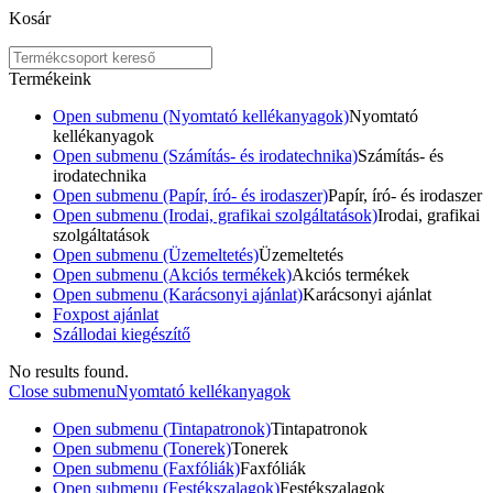
Kosár
Termékeink
Open submenu (Nyomtató kellékanyagok)
Nyomtató
kellékanyagok
Open submenu (Számítás- és irodatechnika)
Számítás- és
irodatechnika
Open submenu (Papír, író- és irodaszer)
Papír, író- és irodaszer
Open submenu (Irodai, grafikai szolgáltatások)
Irodai, grafikai
szolgáltatások
Open submenu (Üzemeltetés)
Üzemeltetés
Open submenu (Akciós termékek)
Akciós termékek
Open submenu (Karácsonyi ajánlat)
Karácsonyi ajánlat
Foxpost ajánlat
Szállodai kiegészítő
No results found.
Close submenu
Nyomtató kellékanyagok
Open submenu (Tintapatronok)
Tintapatronok
Open submenu (Tonerek)
Tonerek
Open submenu (Faxfóliák)
Faxfóliák
Open submenu (Festékszalagok)
Festékszalagok