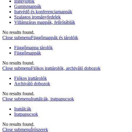
Iratgyűjtők
Gumismappák
Iratvédő és konferenciamappák
Szalagos irományfedelek
Villámzáras mappák, felírótáblák
No results found.
Close submenu
Függőmappák és tárolóik
Függőmappa tárolók
Függőmappák
No results found.
Close submenu
Fiókos irattárolók, archiváló dobozok
Fiókos irattárolók
Archiváló dobozok
No results found.
Close submenu
Irattálcák, iratpapucsok
Irattálcák
Iratpapucsok
No results found.
Close submenu
Írószerek