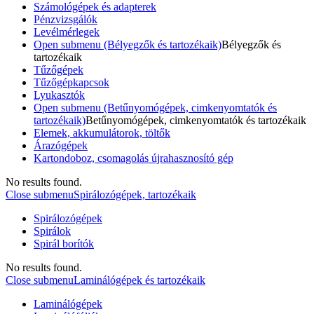
Számológépek és adapterek
Pénzvizsgálók
Levélmérlegek
Open submenu (Bélyegzők és tartozékaik)
Bélyegzők és
tartozékaik
Tűzőgépek
Tűzőgépkapcsok
Lyukasztók
Open submenu (Betűnyomógépek, cimkenyomtatók és
tartozékaik)
Betűnyomógépek, cimkenyomtatók és tartozékaik
Elemek, akkumulátorok, töltők
Árazógépek
Kartondoboz, csomagolás újrahasznosító gép
No results found.
Close submenu
Spirálozógépek, tartozékaik
Spirálozógépek
Spirálok
Spirál borítók
No results found.
Close submenu
Laminálógépek és tartozékaik
Laminálógépek