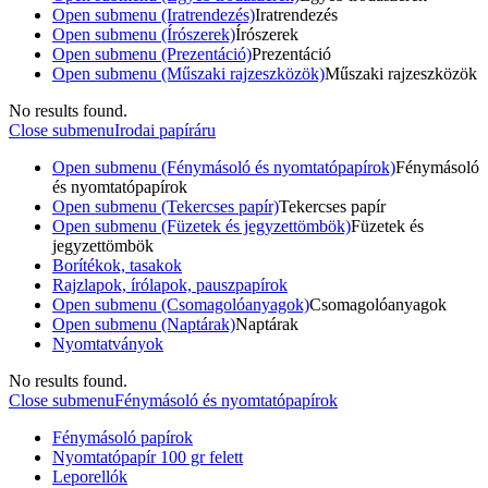
Open submenu (Iratrendezés)
Iratrendezés
Open submenu (Írószerek)
Írószerek
Open submenu (Prezentáció)
Prezentáció
Open submenu (Műszaki rajzeszközök)
Műszaki rajzeszközök
No results found.
Close submenu
Irodai papíráru
Open submenu (Fénymásoló és nyomtatópapírok)
Fénymásoló
és nyomtatópapírok
Open submenu (Tekercses papír)
Tekercses papír
Open submenu (Füzetek és jegyzettömbök)
Füzetek és
jegyzettömbök
Borítékok, tasakok
Rajzlapok, írólapok, pauszpapírok
Open submenu (Csomagolóanyagok)
Csomagolóanyagok
Open submenu (Naptárak)
Naptárak
Nyomtatványok
No results found.
Close submenu
Fénymásoló és nyomtatópapírok
Fénymásoló papírok
Nyomtatópapír 100 gr felett
Leporellók