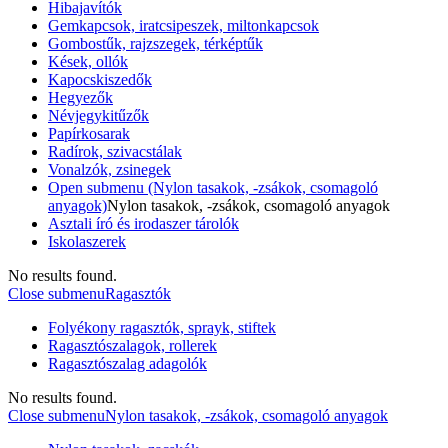
Hibajavítók
Gemkapcsok, iratcsipeszek, miltonkapcsok
Gombostűk, rajzszegek, térképtűk
Kések, ollók
Kapocskiszedők
Hegyezők
Névjegykitűzők
Papírkosarak
Radírok, szivacstálak
Vonalzók, zsinegek
Open submenu (Nylon tasakok, -zsákok, csomagoló
anyagok)
Nylon tasakok, -zsákok, csomagoló anyagok
Asztali író és irodaszer tárolók
Iskolaszerek
No results found.
Close submenu
Ragasztók
Folyékony ragasztók, sprayk, stiftek
Ragasztószalagok, rollerek
Ragasztószalag adagolók
No results found.
Close submenu
Nylon tasakok, -zsákok, csomagoló anyagok