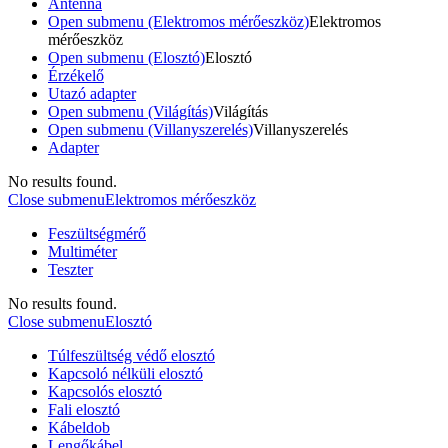
Antenna
Open submenu (Elektromos mérőeszköz)
Elektromos
mérőeszköz
Open submenu (Elosztó)
Elosztó
Érzékelő
Utazó adapter
Open submenu (Világítás)
Világítás
Open submenu (Villanyszerelés)
Villanyszerelés
Adapter
No results found.
Close submenu
Elektromos mérőeszköz
Feszültségmérő
Multiméter
Teszter
No results found.
Close submenu
Elosztó
Túlfeszültség védő elosztó
Kapcsoló nélküli elosztó
Kapcsolós elosztó
Fali elosztó
Kábeldob
Lengőkábel