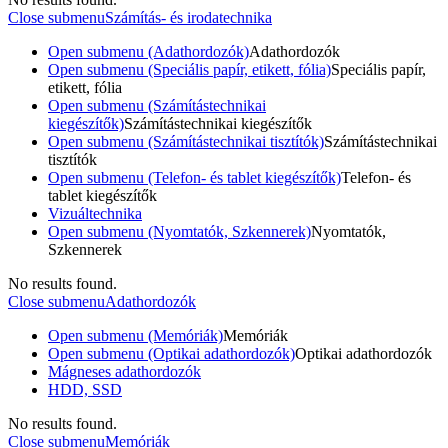
Close submenu
Számítás- és irodatechnika
Open submenu (Adathordozók)
Adathordozók
Open submenu (Speciális papír, etikett, fólia)
Speciális papír,
etikett, fólia
Open submenu (Számítástechnikai
kiegészítők)
Számítástechnikai kiegészítők
Open submenu (Számítástechnikai tisztítók)
Számítástechnikai
tisztítók
Open submenu (Telefon- és tablet kiegészítők)
Telefon- és
tablet kiegészítők
Vizuáltechnika
Open submenu (Nyomtatók, Szkennerek)
Nyomtatók,
Szkennerek
No results found.
Close submenu
Adathordozók
Open submenu (Memóriák)
Memóriák
Open submenu (Optikai adathordozók)
Optikai adathordozók
Mágneses adathordozók
HDD, SSD
No results found.
Close submenu
Memóriák