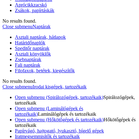
Aprócikkzacskó
Zsákok, papírtáskák
No results found.
Close submenu
Naptárak
Asztali naptárak, hátlapok
Határidőnaplók
Speditőr naptárak
Asztali könyöklők
Zsebnaptárak
Fali naptárak
Filofaxok, betétek, kiegészítők
No results found.
Close submenu
Irodai kisgépek, tartozékaik
Open submenu (Spirálozógépek, tartozékaik)
Spirálozógépek,
tartozékaik
Open submenu (Laminálógépek és
tartozékaik)
Laminálógépek és tartozékaik
Open submenu (Hőkötőgépek és tartozékaik)
Hőkötőgépek és
tartozékaik
Papírvágó, hajtogató, lyukasztó, bígelő gépek
Iratmegsemmisítők és tartozékaik