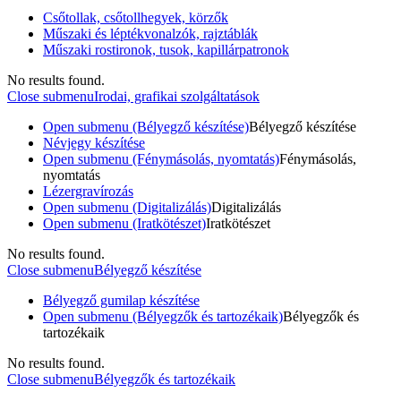
Csőtollak, csőtollhegyek, körzők
Műszaki és léptékvonalzók, rajztáblák
Műszaki rostironok, tusok, kapillárpatronok
No results found.
Close submenu
Irodai, grafikai szolgáltatások
Open submenu (Bélyegző készítése)
Bélyegző készítése
Névjegy készítése
Open submenu (Fénymásolás, nyomtatás)
Fénymásolás,
nyomtatás
Lézergravírozás
Open submenu (Digitalizálás)
Digitalizálás
Open submenu (Iratkötészet)
Iratkötészet
No results found.
Close submenu
Bélyegző készítése
Bélyegző gumilap készítése
Open submenu (Bélyegzők és tartozékaik)
Bélyegzők és
tartozékaik
No results found.
Close submenu
Bélyegzők és tartozékaik