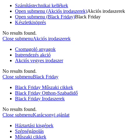
Számítástechnikai kellékek
Open submenu (Akciós irodaszerek)
Akciós irodaszerek
Open submenu (Black Friday)
Black Friday
Készletkisöprés
No results found.
Close submenu
Akciós irodaszerek
Csomagoló anyagok
Iratrendezés akció
Akciós vegyes irodaszer
No results found.
Close submenu
Black Friday
Black Friday Műszaki cikkek
Black Friday Otthon-Szabadidő
Black Friday Irodaszerek
No results found.
Close submenu
Karácsonyi ajánlat
Háztartási kisgépek
Szépségápolás
Műszaki cikkek