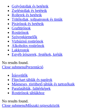
Golyóstollak és betéteik
Zseléstollak és betéteik
Rollerek és betéteik
Töltőtollak, tollpatronok és tinták
Pixirónok és betéteik
Grafitirónok
Rostirónok
Szövegkiemelők
Vizbázisú rostirónok
Alkoholos rostirónok
Lakkrostok
Egyéb írószerek, festékek, kréták
No results found.
Close submenu
Prezentáció
Írásvetítők
Flipchart táblák és papírok
Mágneses, törölhető táblák és tartozékaik
Parafatáblák, falitérképek
Rostirónok táblákhoz
No results found.
Close submenu
Műszaki rajzeszközök