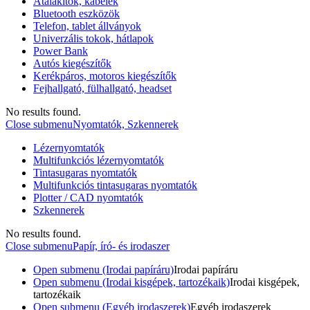
Átalakítók, kábelek
Bluetooth eszközök
Telefon, tablet állványok
Univerzális tokok, hátlapok
Power Bank
Autós kiegészítők
Kerékpáros, motoros kiegészítők
Fejhallgató, fülhallgató, headset
No results found.
Close submenu
Nyomtatók, Szkennerek
Lézernyomtatók
Multifunkciós lézernyomtatók
Tintasugaras nyomtatók
Multifunkciós tintasugaras nyomtatók
Plotter / CAD nyomtatók
Szkennerek
No results found.
Close submenu
Papír, író- és irodaszer
Open submenu (Irodai papíráru)
Irodai papíráru
Open submenu (Irodai kisgépek, tartozékaik)
Irodai kisgépek,
tartozékaik
Open submenu (Egyéb irodaszerek)
Egyéb irodaszerek