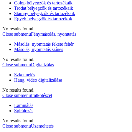
Colop bélyegzők és tartozékaik
Trodat bélyegzők és tartozékaik
Stampy bélyegzők és tartozékaik
Egyéb bélyegzők és tartozékok
No results found.
Close submenu
Fénymásolás, nyomtatás
Másolás, nyomtatás fekete fehér
Másolás, nyomtatás színes
No results found.
Close submenu
Digitalizálás
Szkennelés
Hang, video digitalizálása
No results found.
Close submenu
Iratkötészet
Laminálás
Spirálozás
No results found.
Close submenu
Üzemeltetés