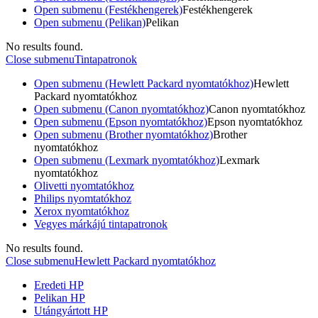
Open submenu (Festékhengerek)
Festékhengerek
Open submenu (Pelikan)
Pelikan
No results found.
Close submenu
Tintapatronok
Open submenu (Hewlett Packard nyomtatókhoz)
Hewlett
Packard nyomtatókhoz
Open submenu (Canon nyomtatókhoz)
Canon nyomtatókhoz
Open submenu (Epson nyomtatókhoz)
Epson nyomtatókhoz
Open submenu (Brother nyomtatókhoz)
Brother
nyomtatókhoz
Open submenu (Lexmark nyomtatókhoz)
Lexmark
nyomtatókhoz
Olivetti nyomtatókhoz
Philips nyomtatókhoz
Xerox nyomtatókhoz
Vegyes márkájú tintapatronok
No results found.
Close submenu
Hewlett Packard nyomtatókhoz
Eredeti HP
Pelikan HP
Utángyártott HP