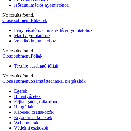
Hőszublimációs nyomtatóhoz
No results found.
Close submenu
Etikettek
Fénymásolóhoz, tinta és lézernyomtatóhoz
Mátrixnyomtatóhoz
Vonalkódnyomtatóhoz
No results found.
Close submenu
Fóliák
Textilre vasalható fóliák
No results found.
Close submenu
Számítástechnikai kiegészítők
Egerek
Billentyűzetek
Fejhallgatók, mikrofonok
Hangfalak
Kábelek, csatlakozók
Ergonómiai kellékek
Webkamerák
Védelmi eszközök