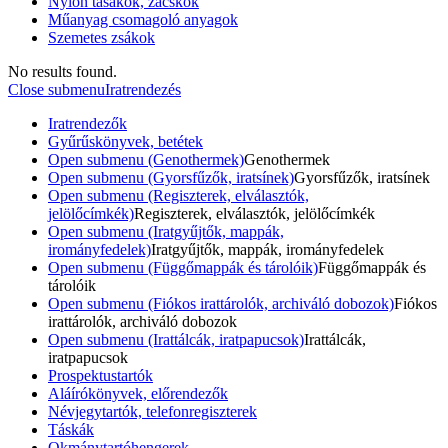
Nylon tasakok, zacskók
Műanyag csomagoló anyagok
Szemetes zsákok
No results found.
Close submenu
Iratrendezés
Iratrendezők
Gyűrűskönyvek, betétek
Open submenu (Genothermek)
Genothermek
Open submenu (Gyorsfűzők, iratsínek)
Gyorsfűzők, iratsínek
Open submenu (Regiszterek, elválasztók,
jelölőcímkék)
Regiszterek, elválasztók, jelölőcímkék
Open submenu (Iratgyűjtők, mappák,
irományfedelek)
Iratgyűjtők, mappák, irományfedelek
Open submenu (Függőmappák és tárolóik)
Függőmappák és
tárolóik
Open submenu (Fiókos irattárolók, archiváló dobozok)
Fiókos
irattárolók, archiváló dobozok
Open submenu (Irattálcák, iratpapucsok)
Irattálcák,
iratpapucsok
Prospektustartók
Aláírókönyvek, előrendezők
Névjegytartók, telefonregiszterek
Táskák
Okmánytartóhengerek