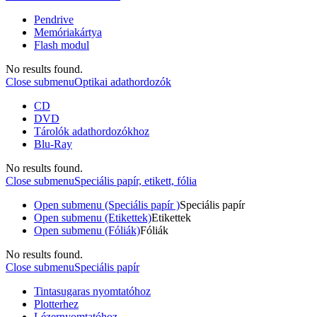
Pendrive
Memóriakártya
Flash modul
No results found.
Close submenu
Optikai adathordozók
CD
DVD
Tárolók adathordozókhoz
Blu-Ray
No results found.
Close submenu
Speciális papír, etikett, fólia
Open submenu (Speciális papír )
Speciális papír
Open submenu (Etikettek)
Etikettek
Open submenu (Fóliák)
Fóliák
No results found.
Close submenu
Speciális papír
Tintasugaras nyomtatóhoz
Plotterhez
Lézernyomtatóhoz