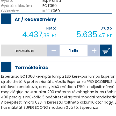
Gyártó:
Esperanza
Gyártói cikkszám:
EOT060
Cikkszám:
MEOT060
Ár / kedvezmény
Nettó
Bruttó
4.437
5.635
,38
Ft
,47
Ft
RENDELÉSRE
Termékleírás
Esperanza EOT060 kerékpár lámpa LED kerékpár lámpa Esperanz
újratölthető A professzionális, vízálló Esperanza PRO SCORPIUS 
diódával rendelkezik, amely MAX módban 1750 lx teljesítményű 
megvilágítja az utat akár 200 méteres távolságban is, és töb
400 percig is működik. 5 beépített világítási móddal rendelk
A beépített, micro USB-n keresztül tölthető akkumulátor nagy,
használatát SUPER ECONO módban.Gyártó: Esperanza