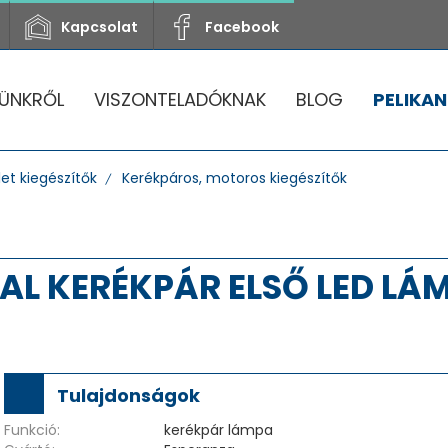
Kapcsolat
Facebook
ÜNKRŐL
VISZONTELADÓKNAK
BLOG
PELIKAN
et kiegészítők
Kerékpáros, motoros kiegészítők
L KERÉKPÁR ELSŐ LED LÁM
Tulajdonságok
Funkció:
kerékpár lámpa