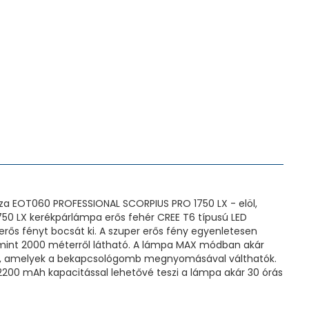
a EOT060 PROFESSIONAL SCORPIUS PRO 1750 LX - elöl,
1750 LX kerékpárlámpa erős fehér CREE T6 típusú LED
erős fényt bocsát ki. A szuper erős fény egyenletesen
b mint 2000 méterről látható. A lámpa MAX módban akár
ezik, amelyek a bekapcsológomb megnyomásával válthatók.
 2200 mAh kapacitással lehetővé teszi a lámpa akár 30 órás