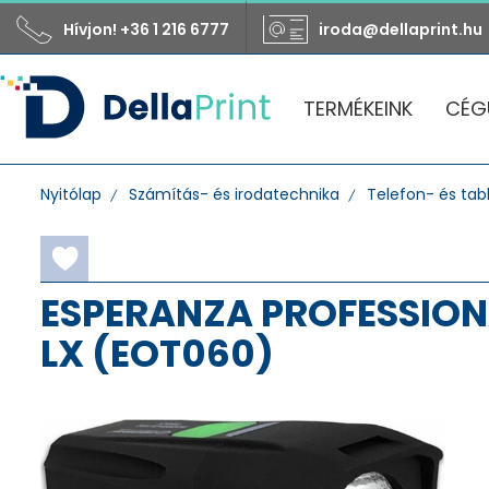
Hívjon! +36 1 216 6777
iroda@dellaprint.hu
TERMÉKEINK
CÉG
Nyitólap
Számítás- és irodatechnika
Telefon- és tabl
ESPERANZA PROFESSIONA
LX (EOT060)