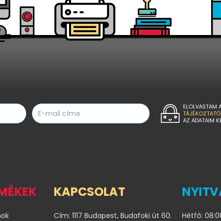
ELOLVASTAM 
TÁJÉKOZTATÓ
AZ ADATAIM K
RMÉKEK
KAPCSOLAT
NYITV
nok
Cím: 1117 Budapest, Budafoki út 60.
Hétfő: 08:0