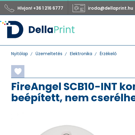
Hívjon! +36 1 216 6777
iroda@dellaprint.hu
Nyitólap
Üzemeltetés
Elektronika
Érzékelő
FireAngel SCB10-INT ko
beépített, nem cserélhe