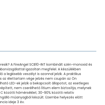
keresik? A FireAngel SCB10-INT kombinált szén-monoxid és
aborvizsgálattal igazoltan megfelel. A készülékben
ő a legkisebb veszélyt is azonnal jelzik. A praktikus
s az élettartam vége jelzés nem csupán az Ön
ható LED-ek jelzik a bekapcsolt állapotot, az esetleges
eépített, nem cserélhető lítium elem biztosítja, melynek
C közötti hőmérséklet; 30-90% közötti relatív
lángálló műanyagból készült. Üzembe helyezés előtt
cia ideje 3 év.