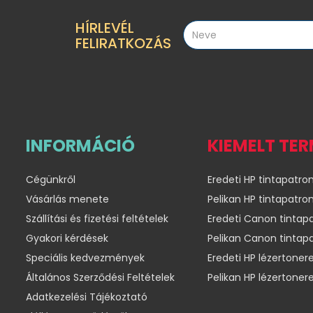
HÍRLEVÉL
FELIRATKOZÁS
INFORMÁCIÓ
KIEMELT TE
Cégünkről
Eredeti HP tintapatro
Vásárlás menete
Pelikan HP tintapatro
Szállítási és fizetési feltételek
Eredeti Canon tintap
Gyakori kérdések
Pelikan Canon tintap
Speciális kedvezmények
Eredeti HP lézertoner
Általános Szerződési Feltételek
Pelikan HP lézertoner
Adatkezelési Tájékoztató