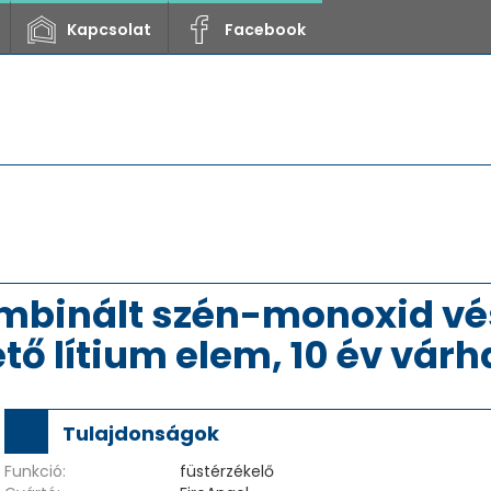
Kapcsolat
Facebook
mbinált szén-monoxid vész
tő lítium elem, 10 év vár
Tulajdonságok
Funkció:
füstérzékelő