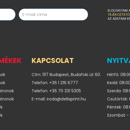
ELOLVASTAM 
TÁJÉKOZTATÓ
AZ ADATAIM K
RMÉKEK
KAPCSOLAT
NYITV
nok
Cím: 1117 Budapest, Budafoki út 60.
Hétfő: 08:0
nok
Telefon: +36 1 216 6777
Kedd: 08:00
atronok
Telefon: +36 70 331 5305
Szerda: 08:
atronok
E-mail: iroda@dellaprint.hu
Csütörtök: 
ek
Péntek: 08:
ek
Szombat - 