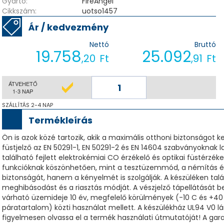
Gyártó:
FireAngel
Cikkszám:
uotso1457
Ár / kedvezmény
Nettó
Bruttó
19.758
25.092
,20
Ft
,91
Ft
ÁTVEHETŐ
1-3 NAP
SZÁLLÍTÁS 2-4 NAP
Termékleírás
Ön is azok közé tartozik, akik a maximális otthoni biztonságot 
füstjelző az EN 50291-1, EN 50291-2 és EN 14604 szabványoknak l
található fejlett elektrokémiai CO érzékelő és optikai füstérzékel
funkcióknak köszönhetően, mint a tesztüzemmód, a némítás é
biztonságát, hanem a kényelmét is szolgálják. A készüléken talál
meghibásodást és a riasztás módját. A vészjelző tápellátását b
várható üzemideje 10 év, megfelelő körülmények (-10 C és +40 
páratartalom) közti használat mellett. A készülékház UL94 V0 
figyelmesen olvassa el a termék használati útmutatóját! A garan