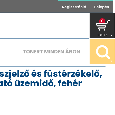
Regisztráció
Belépés
0
0
,00
Ft
TONERT MINDEN ÁRON
jelző és füstérzékelő,
ható üzemidő, fehér