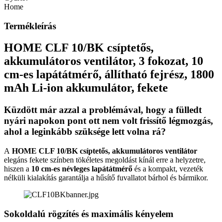
Home
Termékleírás
HOME CLF 10/BK csíptetős,
akkumulátoros ventilátor, 3 fokozat, 10
cm-es lapátátmérő, állítható fejrész, 1800
mAh Li-ion akkumulátor, fekete
Küzdött már azzal a problémával, hogy a fülledt
nyári napokon pont ott nem volt frissítő légmozgás,
ahol a leginkább szüksége lett volna rá?
A
HOME CLF 10/BK csíptetős, akkumulátoros ventilátor
elegáns fekete színben tökéletes megoldást kínál erre a helyzetre,
hiszen a
10 cm-es névleges lapátátmérő
és a kompakt, vezeték
nélküli kialakítás garantálja a hűsítő fuvallatot bárhol és bármikor.
Sokoldalú rögzítés és maximális kényelem