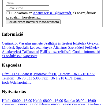
Elolvastam az
Adatkezelési Tájékoztatót
, és hozzájárulok
az adataim kezeléséhez.
Feliratkozom
Bármikor visszavonható
Információ
Cégünkről
Vásárlás menete
Szállítási és fizetési feltételek
Gyakori
kérdések
Speciális kedvezmények
Általános Szerződési Feltételek
Adatkezelési Tájékoztató
Elállás a szerződéstől
Cookie információ
és beállítások
Kapcsolat
Kapcsolat
Cím: 1117 Budapest, Budafoki út 60.
Telefon: +36 1 216 6777
Telefon: +36 70 331 5305
Fax: +36 1 218 6171
E-mail:
iroda@dellaprint.hu
Nyitvatartás
Hétfő: 08:00 - 16:00
Kedd: 08:00 - 16:00
Szerda: 08:00 - 16:00
Csütörtök: 08:00 - 16:00
Péntek: 08:00 - 16:00
Szombat - Vasárnap: