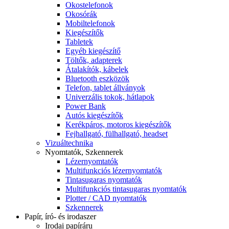
Okostelefonok
Okosórák
Mobiltelefonok
Kiegészítők
Tabletek
Egyéb kiegészítő
Töltők, adapterek
Átalakítók, kábelek
Bluetooth eszközök
Telefon, tablet állványok
Univerzális tokok, hátlapok
Power Bank
Autós kiegészítők
Kerékpáros, motoros kiegészítők
Fejhallgató, fülhallgató, headset
Vizuáltechnika
Nyomtatók, Szkennerek
Lézernyomtatók
Multifunkciós lézernyomtatók
Tintasugaras nyomtatók
Multifunkciós tintasugaras nyomtatók
Plotter / CAD nyomtatók
Szkennerek
Papír, író- és irodaszer
Irodai papíráru