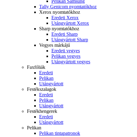
Pelikan Samsung
Tally Genicom nyomtatókhoz
Xerox nyomtatókhoz
Eredeti Xerox
Utángyártott Xerox
Sharp nyomtatókhoz
Eredeti Sharp
Utángyártott Sharp
Vegyes márkájú
Eredeti vegyes
Pelikan vegyes
Utángyártott vegyes
Faxfóliák
Eredeti
Pelikan
Utángyártott
Festékszalagok
Eredeti
Pelikan
Utángyártott
Festékhengerek
Eredeti
Utángyártott
Pelikan
Pelikan tintapatronok