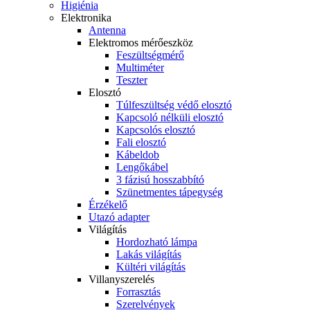
Higiénia
Elektronika
Antenna
Elektromos mérőeszköz
Feszültségmérő
Multiméter
Teszter
Elosztó
Túlfeszültség védő elosztó
Kapcsoló nélküli elosztó
Kapcsolós elosztó
Fali elosztó
Kábeldob
Lengőkábel
3 fázisú hosszabbító
Szünetmentes tápegység
Érzékelő
Utazó adapter
Világítás
Hordozható lámpa
Lakás világítás
Kültéri világítás
Villanyszerelés
Forrasztás
Szerelvények