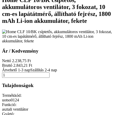
Home CLF 10/BK csíptetős,
akkumulátoros ventilátor, 3 fokozat, 10
cm-es lapátátmérő, állítható fejrész, 1800
mAh Li-ion akkumulátor, fekete
Ár / Kedvezmény
Nettó
2.238
,75
Ft
Bruttó
2.843
,21
Ft
Átvehető 1-3 nap
Szállítás 2-4 nap
Tulajdonságok
Termékkód:
uotso0124
Funkció:
asztali ventilátor
Gyártó: