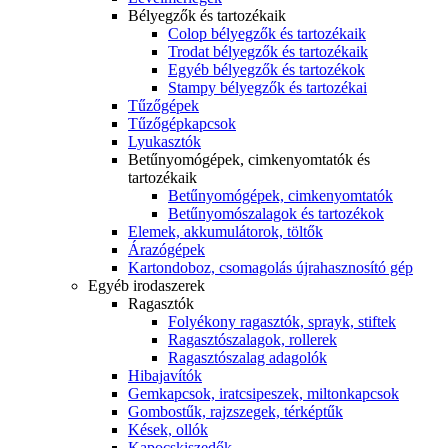
Bélyegzők és tartozékaik
Colop bélyegzők és tartozékaik
Trodat bélyegzők és tartozékaik
Egyéb bélyegzők és tartozékok
Stampy bélyegzők és tartozékai
Tűzőgépek
Tűzőgépkapcsok
Lyukasztók
Betűnyomógépek, cimkenyomtatók és
tartozékaik
Betűnyomógépek, cimkenyomtatók
Betűnyomószalagok és tartozékok
Elemek, akkumulátorok, töltők
Árazógépek
Kartondoboz, csomagolás újrahasznosító gép
Egyéb irodaszerek
Ragasztók
Folyékony ragasztók, sprayk, stiftek
Ragasztószalagok, rollerek
Ragasztószalag adagolók
Hibajavítók
Gemkapcsok, iratcsipeszek, miltonkapcsok
Gombostűk, rajzszegek, térképtűk
Kések, ollók
Kapocskiszedők