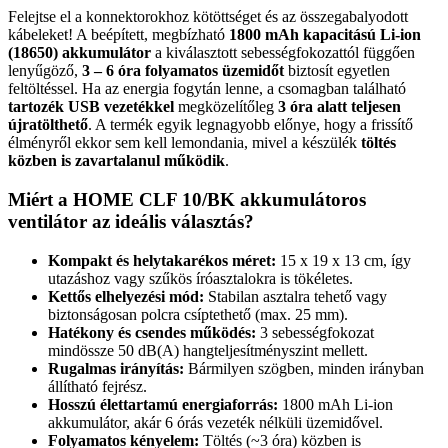
Felejtse el a konnektorokhoz kötöttséget és az összegabalyodott
kábeleket! A beépített, megbízható
1800 mAh kapacitású Li-ion
(18650) akkumulátor
a kiválasztott sebességfokozattól függően
lenyűgöző,
3 – 6 óra folyamatos üzemidőt
biztosít egyetlen
feltöltéssel. Ha az energia fogytán lenne, a csomagban található
tartozék USB vezetékkel
megközelítőleg
3 óra alatt teljesen
újratölthető
. A termék egyik legnagyobb előnye, hogy a frissítő
élményről ekkor sem kell lemondania, mivel a készülék
töltés
közben is zavartalanul működik
.
Miért a HOME CLF 10/BK akkumulátoros
ventilátor az ideális választás?
Kompakt és helytakarékos méret:
15 x 19 x 13 cm, így
utazáshoz vagy szűkös íróasztalokra is tökéletes.
Kettős elhelyezési mód:
Stabilan asztalra tehető vagy
biztonságosan polcra csíptethető (max. 25 mm).
Hatékony és csendes működés:
3 sebességfokozat
mindössze 50 dB(A) hangteljesítményszint mellett.
Rugalmas irányítás:
Bármilyen szögben, minden irányban
állítható fejrész.
Hosszú élettartamú energiaforrás:
1800 mAh Li-ion
akkumulátor, akár 6 órás vezeték nélküli üzemidővel.
Folyamatos kényelem:
Töltés (~3 óra) közben is