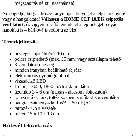
megszakítás nélkül használható.
Ne engedje, hogy a hőség rányomja a bélyegét a teljesítményére
vagy a hangulatára!
Válassza a HOME CLF 10/BK csíptetős
ventilátort
, és vigyen frissítő lendületet a legmelegebb nyári
napokba is – bárhová is sodorja az élet!
Termékjellemzők
névleges lapátátmérő: 10 cm
polcra csíptethető (max. 25 mm) vagy asztallapra tehető
3 ventilátor sebesség
minden irányban beállítható fejrész
elektronikus nyomógombbal
visszajelző LED
Li-ion, 18650, 1800 mAh akkumulátor
üzemidő 3 – 6 óra (magas - alacsony fokozaton)
töltési idő ~3 óra, töltés közben is működik a ventilátor
hangteljesítményszint LWA = 50 dB(A)
tartozék USB vezeték
méret: 15 x 19 x 13 cm
Hírlevél feliratkozás