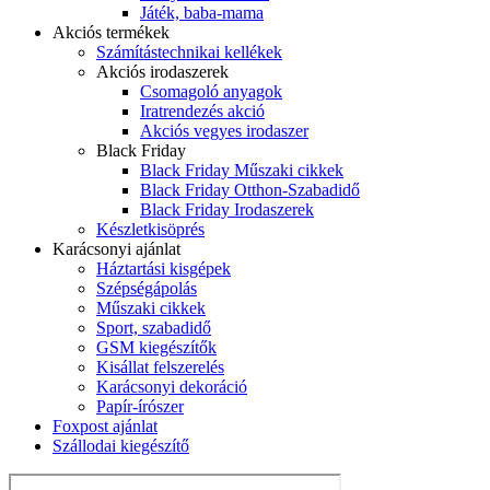
Játék, baba-mama
Akciós termékek
Számítástechnikai kellékek
Akciós irodaszerek
Csomagoló anyagok
Iratrendezés akció
Akciós vegyes irodaszer
Black Friday
Black Friday Műszaki cikkek
Black Friday Otthon-Szabadidő
Black Friday Irodaszerek
Készletkisöprés
Karácsonyi ajánlat
Háztartási kisgépek
Szépségápolás
Műszaki cikkek
Sport, szabadidő
GSM kiegészítők
Kisállat felszerelés
Karácsonyi dekoráció
Papír-írószer
Foxpost ajánlat
Szállodai kiegészítő