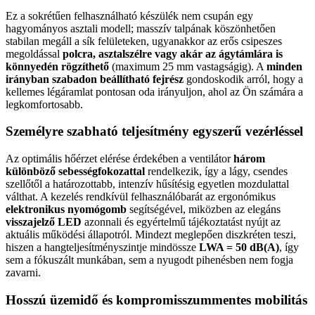
Ez a sokrétűen felhasználható készülék nem csupán egy
hagyományos asztali modell; masszív talpának köszönhetően
stabilan megáll a sík felületeken, ugyanakkor az erős csipeszes
megoldással
polcra, asztalszélre vagy akár az ágytámlára is
könnyedén rögzíthető
(maximum 25 mm vastagságig). A
minden
irányban szabadon beállítható fejrész
gondoskodik arról, hogy a
kellemes légáramlat pontosan oda irányuljon, ahol az Ön számára a
legkomfortosabb.
Személyre szabható teljesítmény egyszerű vezérléssel
Az optimális hőérzet elérése érdekében a ventilátor
három
különböző sebességfokozattal
rendelkezik, így a lágy, csendes
szellőtől a határozottabb, intenzív hűsítésig egyetlen mozdulattal
válthat. A kezelés rendkívül felhasználóbarát az ergonómikus
elektronikus nyomógomb
segítségével, miközben az elegáns
visszajelző LED
azonnali és egyértelmű tájékoztatást nyújt az
aktuális működési állapotról. Mindezt meglepően diszkréten teszi,
hiszen a hangteljesítményszintje mindössze
LWA = 50 dB(A)
, így
sem a fókuszált munkában, sem a nyugodt pihenésben nem fogja
zavarni.
Hosszú üzemidő és kompromisszummentes mobilitás