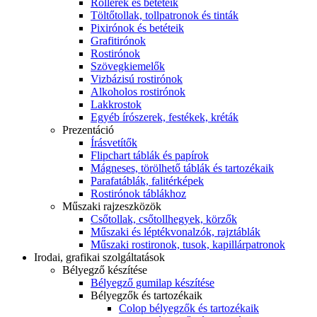
Rollerek és betéteik
Töltőtollak, tollpatronok és tinták
Pixirónok és betéteik
Grafitirónok
Rostirónok
Szövegkiemelők
Vizbázisú rostirónok
Alkoholos rostirónok
Lakkrostok
Egyéb írószerek, festékek, kréták
Prezentáció
Írásvetítők
Flipchart táblák és papírok
Mágneses, törölhető táblák és tartozékaik
Parafatáblák, falitérképek
Rostirónok táblákhoz
Műszaki rajzeszközök
Csőtollak, csőtollhegyek, körzők
Műszaki és léptékvonalzók, rajztáblák
Műszaki rostironok, tusok, kapillárpatronok
Irodai, grafikai szolgáltatások
Bélyegző készítése
Bélyegző gumilap készítése
Bélyegzők és tartozékaik
Colop bélyegzők és tartozékaik