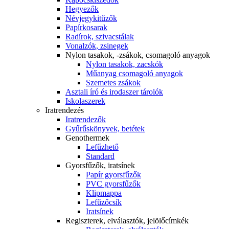
Hegyezők
Névjegykitűzők
Papírkosarak
Radírok, szivacstálak
Vonalzók, zsinegek
Nylon tasakok, -zsákok, csomagoló anyagok
Nylon tasakok, zacskók
Műanyag csomagoló anyagok
Szemetes zsákok
Asztali író és irodaszer tárolók
Iskolaszerek
Iratrendezés
Iratrendezők
Gyűrűskönyvek, betétek
Genothermek
Lefűzhető
Standard
Gyorsfűzők, iratsínek
Papír gyorsfűzők
PVC gyorsfűzők
Klipmappa
Lefűzőcsík
Iratsínek
Regiszterek, elválasztók, jelölőcímkék