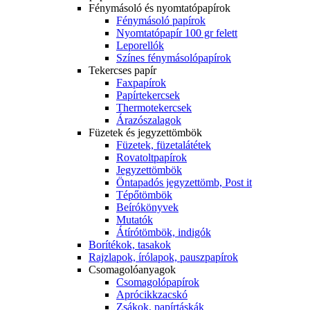
Fénymásoló és nyomtatópapírok
Fénymásoló papírok
Nyomtatópapír 100 gr felett
Leporellók
Színes fénymásolópapírok
Tekercses papír
Faxpapírok
Papírtekercsek
Thermotekercsek
Árazószalagok
Füzetek és jegyzettömbök
Füzetek, füzetalátétek
Rovatoltpapírok
Jegyzettömbök
Öntapadós jegyzettömb, Post it
Tépőtömbök
Beírókönyvek
Mutatók
Átírótömbök, indigók
Borítékok, tasakok
Rajzlapok, írólapok, pauszpapírok
Csomagolóanyagok
Csomagolópapírok
Aprócikkzacskó
Zsákok, papírtáskák