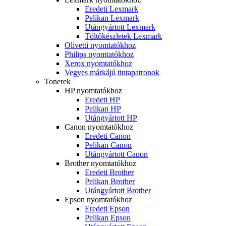
Eredeti Lexmark
Pelikan Lexmark
Utángyártott Lexmark
Töltőkészletek Lexmark
Olivetti nyomtatókhoz
Philips nyomtatókhoz
Xerox nyomtatókhoz
Vegyes márkájú tintapatronok
Tonerek
HP nyomtatókhoz
Eredeti HP
Pelikan HP
Utángyártott HP
Canon nyomtatókhoz
Eredeti Canon
Pelikan Canon
Utángyártott Canon
Brother nyomtatókhoz
Eredeti Brother
Pelikan Brother
Utángyártott Brother
Epson nyomtatókhoz
Eredeti Epson
Pelikan Epson