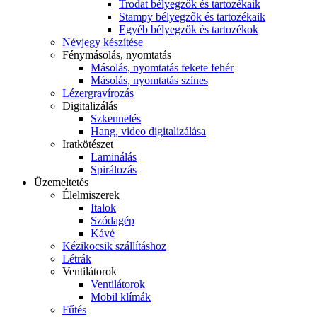
Trodat bélyegzők és tartozékaik
Stampy bélyegzők és tartozékaik
Egyéb bélyegzők és tartozékok
Névjegy készítése
Fénymásolás, nyomtatás
Másolás, nyomtatás fekete fehér
Másolás, nyomtatás színes
Lézergravírozás
Digitalizálás
Szkennelés
Hang, video digitalizálása
Iratkötészet
Laminálás
Spirálozás
Üzemeltetés
Élelmiszerek
Italok
Szódagép
Kávé
Kézikocsik szállításhoz
Létrák
Ventilátorok
Ventilátorok
Mobil klímák
Fűtés