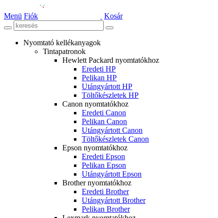
Menü
Fiók
Kosár
Nyomtató kellékanyagok
Tintapatronok
Hewlett Packard nyomtatókhoz
Eredeti HP
Pelikan HP
Utángyártott HP
Töltőkészletek HP
Canon nyomtatókhoz
Eredeti Canon
Pelikan Canon
Utángyártott Canon
Töltőkészletek Canon
Epson nyomtatókhoz
Eredeti Epson
Pelikan Epson
Utángyártott Epson
Brother nyomtatókhoz
Eredeti Brother
Utángyártott Brother
Pelikan Brother
Lexmark nyomtatókhoz