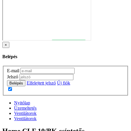
×
Belépés
E-mail
Jelszó
Elfelejtett jelszó
Új fiók
Belépés
Nyitólap
Üzemeltetés
Ventilátorok
Ventilátorok