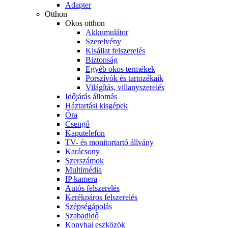
Adapter
Otthon
Okos otthon
Akkumulátor
Szerelvény
Kisállat felszerelés
Biztonság
Egyéb okos termékek
Porszívók és tartozékaik
Világítás, villanyszerelés
Időjárás állomás
Háztartási kisgépek
Óra
Csengő
Kaputelefon
TV- és monitortartó állvány
Karácsony
Szerszámok
Multimédia
IP kamera
Autós felszerelés
Kerékpáros felszerelés
Szépségápolás
Szabadidő
Konyhai eszközök