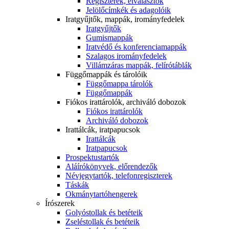
Regiszterek, elválasztók
Jelölőcímkék és adagolóik
Iratgyűjtők, mappák, irományfedelek
Iratgyűjtők
Gumismappák
Iratvédő és konferenciamappák
Szalagos irományfedelek
Villámzáras mappák, felírótáblák
Függőmappák és tárolóik
Függőmappa tárolók
Függőmappák
Fiókos irattárolók, archiváló dobozok
Fiókos irattárolók
Archiváló dobozok
Irattálcák, iratpapucsok
Irattálcák
Iratpapucsok
Prospektustartók
Aláírókönyvek, előrendezők
Névjegytartók, telefonregiszterek
Táskák
Okmánytartóhengerek
Írószerek
Golyóstollak és betéteik
Zseléstollak és betéteik