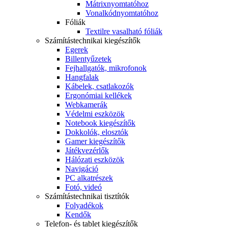
Mátrixnyomtatóhoz
Vonalkódnyomtatóhoz
Fóliák
Textilre vasalható fóliák
Számítástechnikai kiegészítők
Egerek
Billentyűzetek
Fejhallgatók, mikrofonok
Hangfalak
Kábelek, csatlakozók
Ergonómiai kellékek
Webkamerák
Védelmi eszközök
Notebook kiegészítők
Dokkolók, elosztók
Gamer kiegészítők
Játékvezérlők
Hálózati eszközök
Navigáció
PC alkatrészek
Fotó, videó
Számítástechnikai tisztítók
Folyadékok
Kendők
Telefon- és tablet kiegészítők