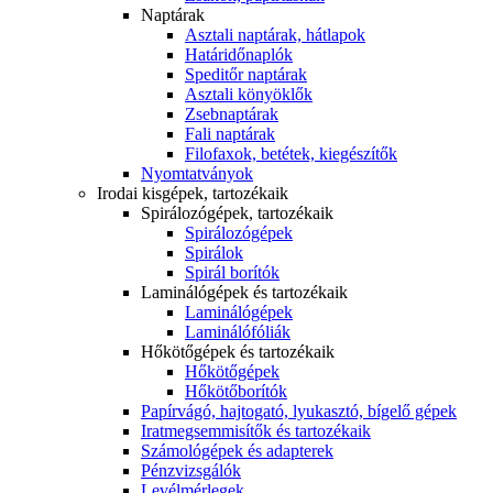
Naptárak
Asztali naptárak, hátlapok
Határidőnaplók
Speditőr naptárak
Asztali könyöklők
Zsebnaptárak
Fali naptárak
Filofaxok, betétek, kiegészítők
Nyomtatványok
Irodai kisgépek, tartozékaik
Spirálozógépek, tartozékaik
Spirálozógépek
Spirálok
Spirál borítók
Laminálógépek és tartozékaik
Laminálógépek
Laminálófóliák
Hőkötőgépek és tartozékaik
Hőkötőgépek
Hőkötőborítók
Papírvágó, hajtogató, lyukasztó, bígelő gépek
Iratmegsemmisítők és tartozékaik
Számológépek és adapterek
Pénzvizsgálók
Levélmérlegek