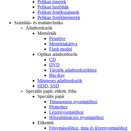
Pelikan tonerek
Pelikan faxfóliák
Pelikan festékszalagok
Pelikan festékhengerek
Számítás- és irodatechnika
Adathordozók
Memóriák
Pendrive
Memóriakártya
Flash modul
Optikai adathordozók
CD
DVD
Tárolók adathordozókhoz
Blu-Ray
Mágneses adathordozók
HDD, SSD
Speciális papír, etikett, fólia
Speciális papír
Tintasugaras nyomtatóhoz
Plotterhez
Lézernyomtatóhoz
Hőszublimációs nyomtatóhoz
Etikettek
Fénymásolóhoz, tinta és lézernyomtatóhoz