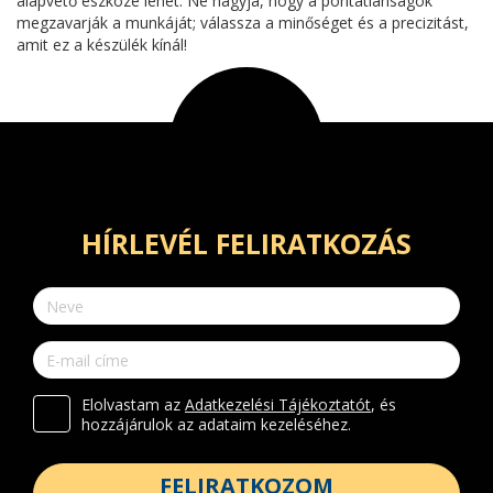
alapvető eszköze lehet. Ne hagyja, hogy a pontatlanságok
megzavarják a munkáját; válassza a minőséget és a precizitást,
amit ez a készülék kínál!
HÍRLEVÉL FELIRATKOZÁS
Elolvastam az
Adatkezelési Tájékoztatót
, és
hozzájárulok az adataim kezeléséhez.
FELIRATKOZOM