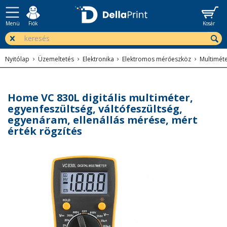
Menü
Fiók
Kosár
Nyitólap
Üzemeltetés
Elektronika
Elektromos mérőeszköz
Multimét
Home VC 830L digitális multiméter,
egyenfeszültség, váltófeszültség,
egyenáram, ellenállás mérése, mért
érték rögzítés