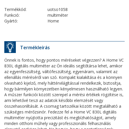
Termékkód:
uotso1058
Funkció:
multiméter
Gyártó:
Home
Termékleírás
Önnek is fontos, hogy pontos méréseket végezzen? A Home VC
830L digitális multiméter az Ön ideális segítőtársa lehet, amikor
az egyenfeszültség, váltófeszültség, egyenáram, valamint az
ellenállás méréséről van szó. Kompakt kialakítása és a könnyen
olvasható kijelző, mely háttérvilágítással rendelkezik, biztosítja,
hogy bármilyen környezetben kényelmesen használható legyen.
A műszer funkciói között szerepel a mérési értékek rögzítése is,
ami lehetővé teszi az adatok későbbi elemzését vagy
összehasonlítását. A csomag tartozékai között megtalálható a
szükséges mérőzsinór. Fedezze fel a Home VC 830L digitális
multiméter nyújtotta precizitást és megbízhatóságot, amely
minden otthoni műhely vagy professzionális felhasználás