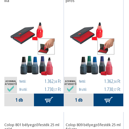
lila
piros
1.362
Ft
1.362
Ft
Nettó:
Nettó:
AZONNAL
,34
AZONNAL
,34
ÁTVEHETŐ
ÁTVEHETŐ
1.730
Ft
1.730
Ft
Bruttó:
Bruttó:
,17
,17
Colop 801 bélyegzőfesték 25 ml
Colop 809 bélyegzőfesték 25 ml