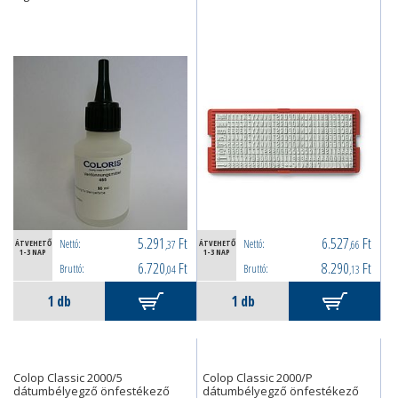
5.291
Ft
6.527
Ft
Nettó:
Nettó:
ÁTVEHETŐ
,37
ÁTVEHETŐ
,66
1-3 NAP
1-3 NAP
6.720
Ft
8.290
Ft
Bruttó:
Bruttó:
,04
,13
Colop Classic 2000/5
Colop Classic 2000/P
dátumbélyegző önfestékező
dátumbélyegző önfestékező