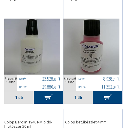
23.528
Ft
8.938
Ft
Nettó:
Nettó:
ÁTVEHETŐ
,10
ÁTVEHETŐ
,61
1-3 NAP
1-3 NAP
29.880
Ft
11.352
Ft
Bruttó:
Bruttó:
,70
,00
Colop Berolin 1940 RM oldó-
Colop betűkészlet 4 mm
higítószer 50 ml