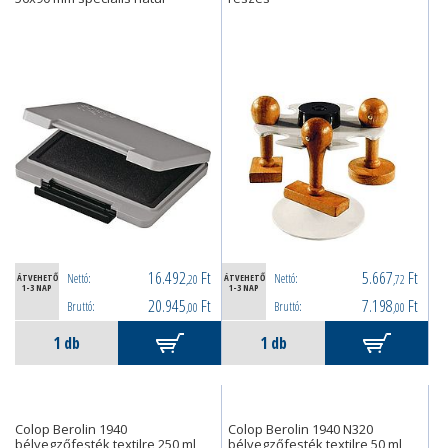
16.492
Ft
5.667
Ft
Nettó:
Nettó:
ÁTVEHETŐ
,20
ÁTVEHETŐ
,72
1-3 NAP
1-3 NAP
20.945
Ft
7.198
Ft
Bruttó:
Bruttó:
,00
,00
Colop Berolin 1940
Colop Berolin 1940 N320
bélyegzőfesték textilre 250 ml
bélyegzőfesték textilre 50 ml