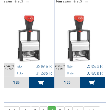
számméret 5 mm
fém számméret 5 mm
25.164
Ft
26.052
Ft
Nettó:
Nettó:
ÁTVEHETŐ
,60
ÁTVEHETŐ
,20
1-3 NAP
1-3 NAP
31.959
Ft
33.086
Ft
Bruttó:
Bruttó:
,00
,30