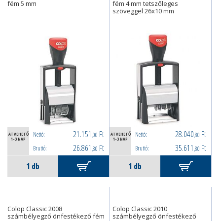
fém 5 mm
fém 4 mm tetszőleges
szöveggel 26x10 mm
21.151
Ft
28.040
Ft
Nettó:
Nettó:
ÁTVEHETŐ
,00
ÁTVEHETŐ
,80
1-3 NAP
1-3 NAP
26.861
Ft
35.611
Ft
Bruttó:
Bruttó:
,80
,80
Colop Classic 2008
Colop Classic 2010
számbélyegző önfestékező fém
számbélyegző önfestékező