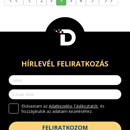
2
3
4
5
6
HÍRLEVÉL FELIRATKOZÁS
Elolvastam az
Adatkezelési Tájékoztatót
, és
hozzájárulok az adataim kezeléséhez.
FELIRATKOZOM