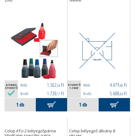
zöld
fekete
1.362
Ft
4.479
Ft
Nettó:
Nettó:
AZONNAL
,34
ÁTVEHETŐ
,40
ÁTVEHETŐ
1-3 NAP
1.730
Ft
5.688
Ft
Bruttó:
Bruttó:
,17
,84
Colop ATU-2 bélyegzőpárna
Colop bélyegző állvány 8
56x90 mm speciális natúr
részes