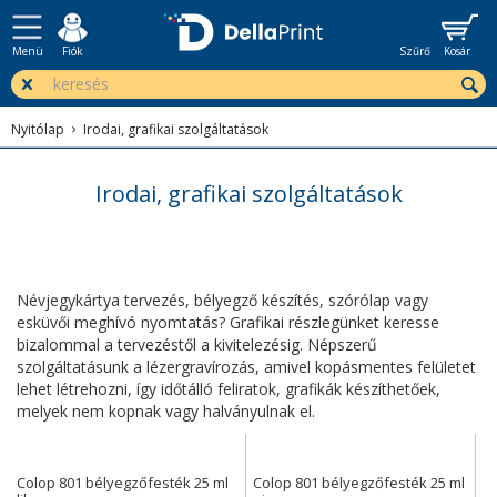
Menü
Fiók
Szűrő
Kosár
Nyitólap
Irodai, grafikai szolgáltatások
Irodai, grafikai szolgáltatások
Névjegykártya tervezés, bélyegző készítés, szórólap vagy
esküvői meghívó nyomtatás? Grafikai részlegünket keresse
bizalommal a tervezéstől a kivitelezésig. Népszerű
szolgáltatásunk a lézergravírozás, amivel kopásmentes felületet
lehet létrehozni, így időtálló feliratok, grafikák készíthetőek,
melyek nem kopnak vagy halványulnak el.
Colop 801 bélyegzőfesték 25 ml
Colop 801 bélyegzőfesték 25 ml