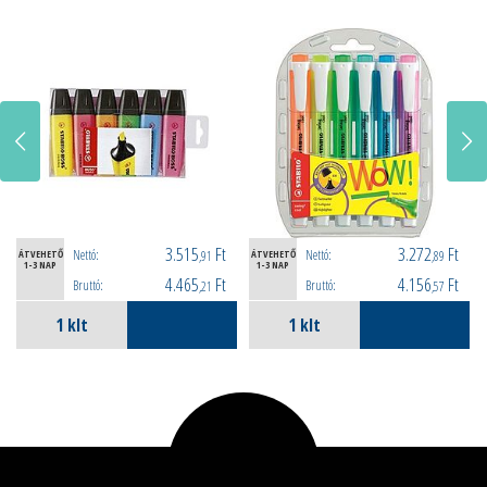
3.515
Ft
3.272
Ft
Nettó:
Nettó:
ÁTVEHETŐ
,91
ÁTVEHETŐ
,89
1-3 NAP
1-3 NAP
4.465
Ft
4.156
Ft
Bruttó:
Bruttó:
,21
,57