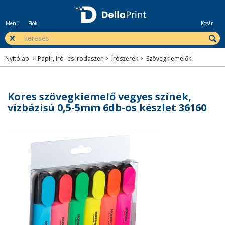
Menü
Fiók
Kosár
Nyitólap
Papír, író- és irodaszer
Írószerek
Szövegkiemelők
Kores szövegkiemelő vegyes színek,
vízbázisú 0,5-5mm 6db-os készlet 36160