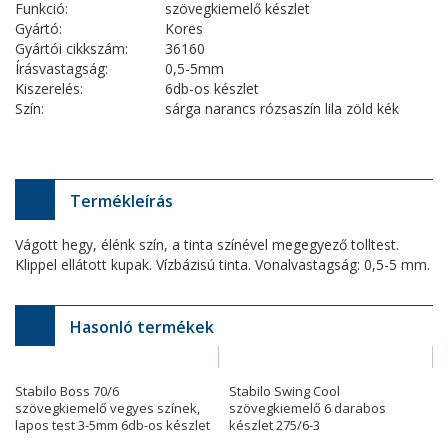
Funkció:
szövegkiemelő készlet
Gyártó:
Kores
Gyártói cikkszám:
36160
Írásvastagság:
0,5-5mm
Kiszerelés:
6db-os készlet
Szín:
sárga narancs rózsaszín lila zöld kék
Termékleírás
Vágott hegy, élénk szín, a tinta színével megegyező tolltest.
Klippel ellátott kupak. Vízbázisú tinta. Vonalvastagság: 0,5-5 mm.
Hasonló termékek
Stabilo Boss 70/6
Stabilo Swing Cool
szövegkiemelő vegyes színek,
szövegkiemelő 6 darabos
lapos test 3-5mm 6db-os készlet
készlet 275/6-3