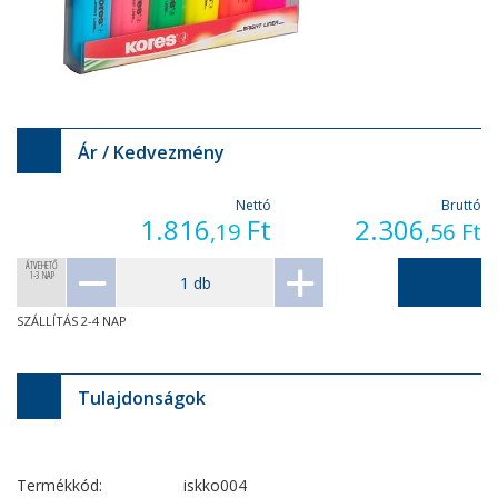
Ár / Kedvezmény
Nettó
Bruttó
1.816
Ft
2.306
,19
,56
Ft
ÁTVEHETŐ
1-3 NAP
SZÁLLÍTÁS 2-4 NAP
Tulajdonságok
Termékkód:
iskko004