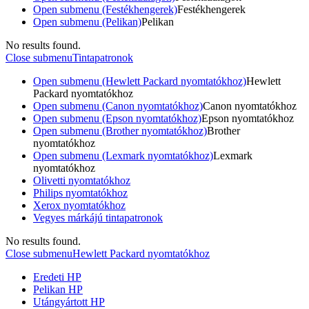
Open submenu (Festékhengerek)
Festékhengerek
Open submenu (Pelikan)
Pelikan
No results found.
Close submenu
Tintapatronok
Open submenu (Hewlett Packard nyomtatókhoz)
Hewlett
Packard nyomtatókhoz
Open submenu (Canon nyomtatókhoz)
Canon nyomtatókhoz
Open submenu (Epson nyomtatókhoz)
Epson nyomtatókhoz
Open submenu (Brother nyomtatókhoz)
Brother
nyomtatókhoz
Open submenu (Lexmark nyomtatókhoz)
Lexmark
nyomtatókhoz
Olivetti nyomtatókhoz
Philips nyomtatókhoz
Xerox nyomtatókhoz
Vegyes márkájú tintapatronok
No results found.
Close submenu
Hewlett Packard nyomtatókhoz
Eredeti HP
Pelikan HP
Utángyártott HP