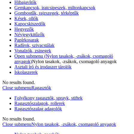
Hibajavítók
Gemkapcsok, iratcsipeszek, miltonkapcsok
Gombostűk, rajzszegek, térképtűk
Kések, ollók
Kapocskiszedők
Hegyezők
Névjegykitűzők
Papírkosarak
Radírok, szivacstálak
Vonalzók, zsinegek
Open submenu (Nylon tasakok, -zsákok, csomagoló
anyagok)
Nylon tasakok, -zsákok, csomagoló anyagok
Asztali író és irodaszer tárolók
Iskolaszerek
No results found.
Close submenu
Ragasztók
Folyékony ragasztók, sprayk, stiftek
Ragasztószalagok, rollerek
Ragasztószalag adagolók
No results found.
Close submenu
Nylon tasakok, -zsákok, csomagoló anyagok