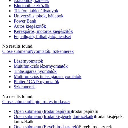
Átalakítók, kábelek
Bluetooth eszközök
Telefon, tablet állványok
Univerzális tokok, hátlapok
Power Bank
Autós kiegészítők
Kerékpáros, motoros kiegészítők
Fejhallgató, fülhallgató, headset
No results found.
Close submenu
Nyomtatók, Szkennerek
Lézernyomtatók
Multifunkciós lézernyomtatók
Tintasugaras nyomtatók
Multifunkciós tintasugaras nyomtatók
Plotter / CAD nyomtatók
Szkennerek
No results found.
Close submenu
Papír, író- és irodaszer
Open submenu (Irodai papíráru)
Irodai papíráru
Open submenu (Irodai kisgépek, tartozékaik)
Irodai kisgépek,
tartozékaik
Open submenu (Egyéb irodaszerek)
Egyéb irodaszerek