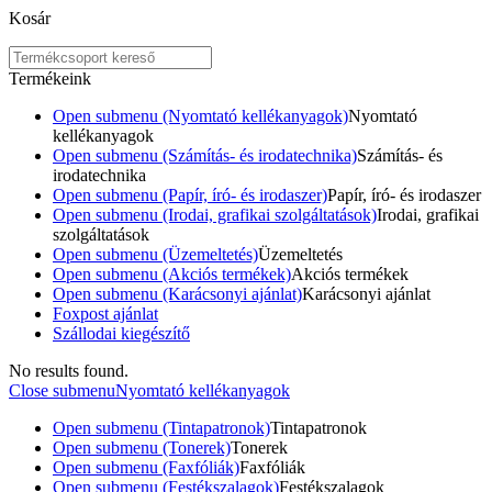
Kosár
Termékeink
Open submenu (Nyomtató kellékanyagok)
Nyomtató
kellékanyagok
Open submenu (Számítás- és irodatechnika)
Számítás- és
irodatechnika
Open submenu (Papír, író- és irodaszer)
Papír, író- és irodaszer
Open submenu (Irodai, grafikai szolgáltatások)
Irodai, grafikai
szolgáltatások
Open submenu (Üzemeltetés)
Üzemeltetés
Open submenu (Akciós termékek)
Akciós termékek
Open submenu (Karácsonyi ajánlat)
Karácsonyi ajánlat
Foxpost ajánlat
Szállodai kiegészítő
No results found.
Close submenu
Nyomtató kellékanyagok
Open submenu (Tintapatronok)
Tintapatronok
Open submenu (Tonerek)
Tonerek
Open submenu (Faxfóliák)
Faxfóliák
Open submenu (Festékszalagok)
Festékszalagok