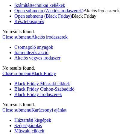
Számítástechnikai kellékek
Open submenu (Akciós irodaszerek)
Akciós irodaszerek
Open submenu (Black Friday)
Black Friday
Készletkisöprés
No results found.
Close submenu
Akciós irodaszerek
Csomagoló anyagok
Iratrendezés akció
Akciós vegyes irodaszer
No results found.
Close submenu
Black Friday
Black Friday Műszaki cikkek
Black Friday Otthon-Szabadidő
Black Friday Irodaszerek
No results found.
Close submenu
Karácsonyi ajánlat
Háztartási kisgépek
Szépségápolás
Műszaki cikkek