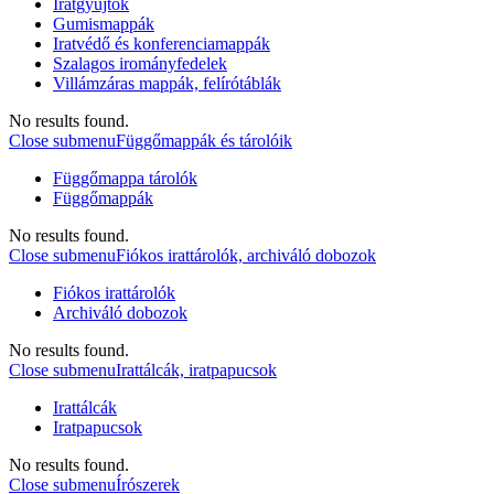
Iratgyűjtők
Gumismappák
Iratvédő és konferenciamappák
Szalagos irományfedelek
Villámzáras mappák, felírótáblák
No results found.
Close submenu
Függőmappák és tárolóik
Függőmappa tárolók
Függőmappák
No results found.
Close submenu
Fiókos irattárolók, archiváló dobozok
Fiókos irattárolók
Archiváló dobozok
No results found.
Close submenu
Irattálcák, iratpapucsok
Irattálcák
Iratpapucsok
No results found.
Close submenu
Írószerek