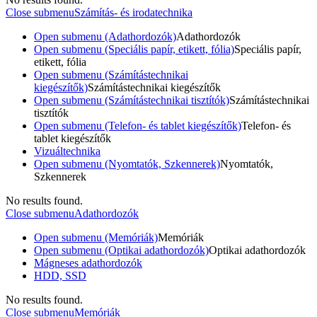
Close submenu
Számítás- és irodatechnika
Open submenu (Adathordozók)
Adathordozók
Open submenu (Speciális papír, etikett, fólia)
Speciális papír,
etikett, fólia
Open submenu (Számítástechnikai
kiegészítők)
Számítástechnikai kiegészítők
Open submenu (Számítástechnikai tisztítók)
Számítástechnikai
tisztítók
Open submenu (Telefon- és tablet kiegészítők)
Telefon- és
tablet kiegészítők
Vizuáltechnika
Open submenu (Nyomtatók, Szkennerek)
Nyomtatók,
Szkennerek
No results found.
Close submenu
Adathordozók
Open submenu (Memóriák)
Memóriák
Open submenu (Optikai adathordozók)
Optikai adathordozók
Mágneses adathordozók
HDD, SSD
No results found.
Close submenu
Memóriák