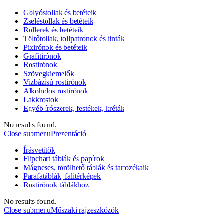
Golyóstollak és betéteik
Zseléstollak és betéteik
Rollerek és betéteik
Töltőtollak, tollpatronok és tinták
Pixirónok és betéteik
Grafitirónok
Rostirónok
Szövegkiemelők
Vizbázisú rostirónok
Alkoholos rostirónok
Lakkrostok
Egyéb írószerek, festékek, kréták
No results found.
Close submenu
Prezentáció
Írásvetítők
Flipchart táblák és papírok
Mágneses, törölhető táblák és tartozékaik
Parafatáblák, falitérképek
Rostirónok táblákhoz
No results found.
Close submenu
Műszaki rajzeszközök