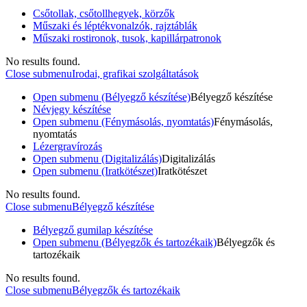
Csőtollak, csőtollhegyek, körzők
Műszaki és léptékvonalzók, rajztáblák
Műszaki rostironok, tusok, kapillárpatronok
No results found.
Close submenu
Irodai, grafikai szolgáltatások
Open submenu (Bélyegző készítése)
Bélyegző készítése
Névjegy készítése
Open submenu (Fénymásolás, nyomtatás)
Fénymásolás,
nyomtatás
Lézergravírozás
Open submenu (Digitalizálás)
Digitalizálás
Open submenu (Iratkötészet)
Iratkötészet
No results found.
Close submenu
Bélyegző készítése
Bélyegző gumilap készítése
Open submenu (Bélyegzők és tartozékaik)
Bélyegzők és
tartozékaik
No results found.
Close submenu
Bélyegzők és tartozékaik