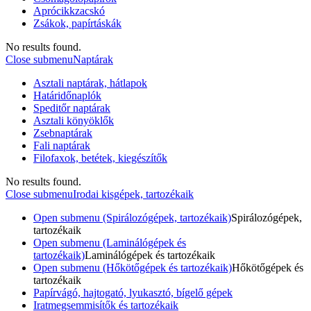
Aprócikkzacskó
Zsákok, papírtáskák
No results found.
Close submenu
Naptárak
Asztali naptárak, hátlapok
Határidőnaplók
Speditőr naptárak
Asztali könyöklők
Zsebnaptárak
Fali naptárak
Filofaxok, betétek, kiegészítők
No results found.
Close submenu
Irodai kisgépek, tartozékaik
Open submenu (Spirálozógépek, tartozékaik)
Spirálozógépek,
tartozékaik
Open submenu (Laminálógépek és
tartozékaik)
Laminálógépek és tartozékaik
Open submenu (Hőkötőgépek és tartozékaik)
Hőkötőgépek és
tartozékaik
Papírvágó, hajtogató, lyukasztó, bígelő gépek
Iratmegsemmisítők és tartozékaik