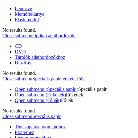
Pendrive
Memóriakártya
Flash modul
No results found.
Close submenu
Optikai adathordozók
CD
DVD
Tárolók adathordozókhoz
Blu-Ray
No results found.
Close submenu
Speciális papír, etikett, fólia
Open submenu (Speciális papír )
Speciális papír
Open submenu (Etikettek)
Etikettek
Open submenu (Fóliák)
Fóliák
No results found.
Close submenu
Speciális papír
Tintasugaras nyomtatóhoz
Plotterhez
Lézernyomtatóhoz