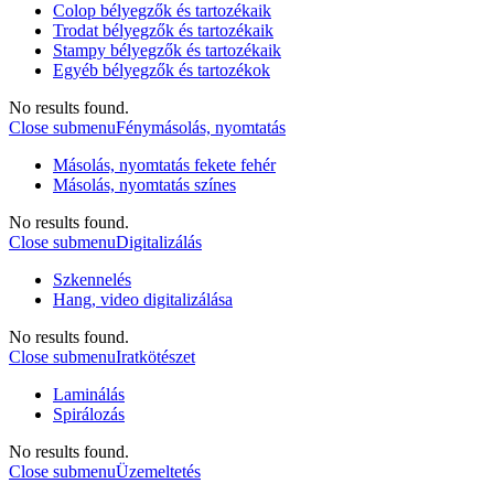
Colop bélyegzők és tartozékaik
Trodat bélyegzők és tartozékaik
Stampy bélyegzők és tartozékaik
Egyéb bélyegzők és tartozékok
No results found.
Close submenu
Fénymásolás, nyomtatás
Másolás, nyomtatás fekete fehér
Másolás, nyomtatás színes
No results found.
Close submenu
Digitalizálás
Szkennelés
Hang, video digitalizálása
No results found.
Close submenu
Iratkötészet
Laminálás
Spirálozás
No results found.
Close submenu
Üzemeltetés