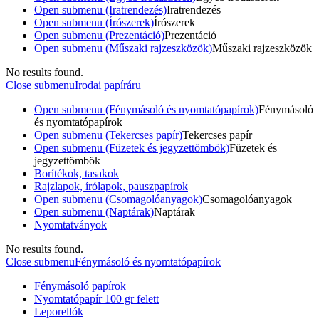
Open submenu (Iratrendezés)
Iratrendezés
Open submenu (Írószerek)
Írószerek
Open submenu (Prezentáció)
Prezentáció
Open submenu (Műszaki rajzeszközök)
Műszaki rajzeszközök
No results found.
Close submenu
Irodai papíráru
Open submenu (Fénymásoló és nyomtatópapírok)
Fénymásoló
és nyomtatópapírok
Open submenu (Tekercses papír)
Tekercses papír
Open submenu (Füzetek és jegyzettömbök)
Füzetek és
jegyzettömbök
Borítékok, tasakok
Rajzlapok, írólapok, pauszpapírok
Open submenu (Csomagolóanyagok)
Csomagolóanyagok
Open submenu (Naptárak)
Naptárak
Nyomtatványok
No results found.
Close submenu
Fénymásoló és nyomtatópapírok
Fénymásoló papírok
Nyomtatópapír 100 gr felett
Leporellók