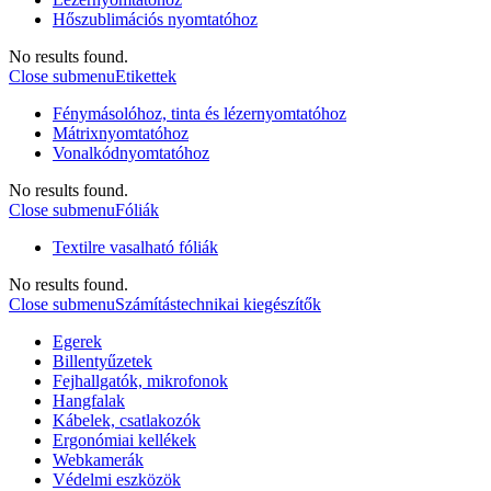
Hőszublimációs nyomtatóhoz
No results found.
Close submenu
Etikettek
Fénymásolóhoz, tinta és lézernyomtatóhoz
Mátrixnyomtatóhoz
Vonalkódnyomtatóhoz
No results found.
Close submenu
Fóliák
Textilre vasalható fóliák
No results found.
Close submenu
Számítástechnikai kiegészítők
Egerek
Billentyűzetek
Fejhallgatók, mikrofonok
Hangfalak
Kábelek, csatlakozók
Ergonómiai kellékek
Webkamerák
Védelmi eszközök