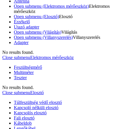
Antenna
Open submenu (Elektromos mérőeszköz)
Elektromos
mérőeszköz
Open submenu (Elosztó)
Elosztó
Érzékelő
Utazó adapter
Open submenu (Világítás)
Világítás
Open submenu (Villanyszerelés)
Villanyszerelés
Adapter
No results found.
Close submenu
Elektromos mérőeszköz
Feszültségmérő
Multiméter
Teszter
No results found.
Close submenu
Elosztó
Túlfeszültség védő elosztó
Kapcsoló nélküli elosztó
Kapcsolós elosztó
Fali elosztó
Kábeldob
Lengőkábel