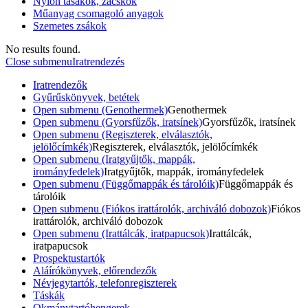
Nylon tasakok, zacskók
Műanyag csomagoló anyagok
Szemetes zsákok
No results found.
Close submenu
Iratrendezés
Iratrendezők
Gyűrűskönyvek, betétek
Open submenu (Genothermek)
Genothermek
Open submenu (Gyorsfűzők, iratsínek)
Gyorsfűzők, iratsínek
Open submenu (Regiszterek, elválasztók,
jelölőcímkék)
Regiszterek, elválasztók, jelölőcímkék
Open submenu (Iratgyűjtők, mappák,
irományfedelek)
Iratgyűjtők, mappák, irományfedelek
Open submenu (Függőmappák és tárolóik)
Függőmappák és
tárolóik
Open submenu (Fiókos irattárolók, archiváló dobozok)
Fiókos
irattárolók, archiváló dobozok
Open submenu (Irattálcák, iratpapucsok)
Irattálcák,
iratpapucsok
Prospektustartók
Aláírókönyvek, előrendezők
Névjegytartók, telefonregiszterek
Táskák
Okmánytartóhengerek