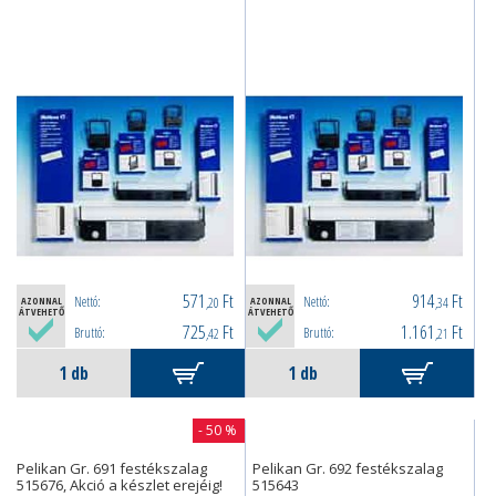
571
Ft
914
Ft
Nettó:
Nettó:
AZONNAL
,20
AZONNAL
,34
ÁTVEHETŐ
ÁTVEHETŐ
725
Ft
1.161
Ft
Bruttó:
Bruttó:
,42
,21
- 50 %
Pelikan Gr. 691 festékszalag
Pelikan Gr. 692 festékszalag
515676, Akció a készlet erejéig!
515643