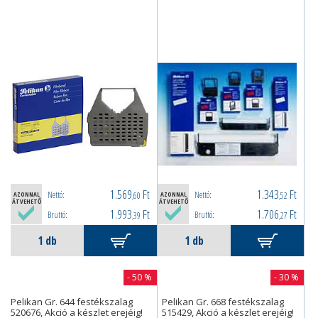
1.569
Ft
1.343
Ft
Nettó:
Nettó:
AZONNAL
,60
AZONNAL
,52
ÁTVEHETŐ
ÁTVEHETŐ
1.993
Ft
1.706
Ft
Bruttó:
Bruttó:
,39
,27
- 50 %
- 30 %
Pelikan Gr. 644 festékszalag
Pelikan Gr. 668 festékszalag
520676, Akció a készlet erejéig!
515429, Akció a készlet erejéig!