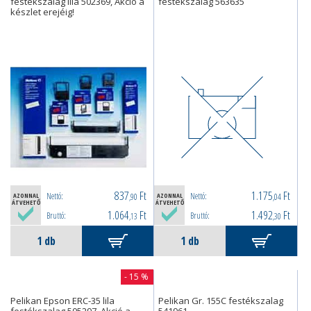
festékszalag lila 502369, Akció a
festékszalag 563635
készlet erejéig!
837
Ft
1.175
Ft
Nettó:
Nettó:
AZONNAL
,90
AZONNAL
,04
ÁTVEHETŐ
ÁTVEHETŐ
1.064
Ft
1.492
Ft
Bruttó:
Bruttó:
,13
,30
- 15 %
Pelikan Epson ERC-35 lila
Pelikan Gr. 155C festékszalag