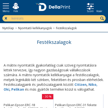
Menü
Fiók
Szűrő
Kosár
Nyitólap
Nyomtató kellékanyagok
Festékszalagok
Festékszalagok
A mátrix nyomtatók gyakorlatilag csak szöveg nyomtatásra
lettek tervezve, így nagyon gazdaságosak vállalkozások
számára.
A mátrix nyomtatók kellékanyagai a festékszalagok,
melyek leginkább két színben, feketében és pirosban elérhetőek.
Festékszalagjaink és javítószalagjaink között
Citizen
,
Niko,
Oki
,
Pelikan
és más gyártók termékei közül is válogathat.
- 30 %
Pelikan Epson ERC-18
Pelikan Epson ERC-31 fekete