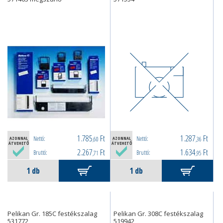
1.785
Ft
1.287
Ft
Nettó:
Nettó:
AZONNAL
,60
AZONNAL
,36
ÁTVEHETŐ
ÁTVEHETŐ
2.267
Ft
1.634
Ft
Bruttó:
Bruttó:
,71
,95
Pelikan Gr. 185C festékszalag
Pelikan Gr. 308C festékszalag
531772
519942