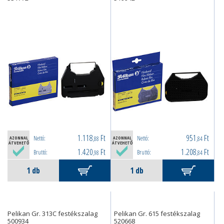
1.118
Ft
951
Ft
Nettó:
Nettó:
AZONNAL
,88
AZONNAL
,84
ÁTVEHETŐ
ÁTVEHETŐ
1.420
Ft
1.208
Ft
Bruttó:
Bruttó:
,98
,84
Pelikan Gr. 313C festékszalag
Pelikan Gr. 615 festékszalag
500934
520668