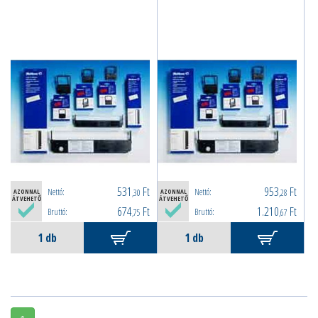
531
Ft
953
Ft
Nettó:
Nettó:
AZONNAL
,30
AZONNAL
,28
ÁTVEHETŐ
ÁTVEHETŐ
674
Ft
1.210
Ft
Bruttó:
Bruttó:
,75
,67