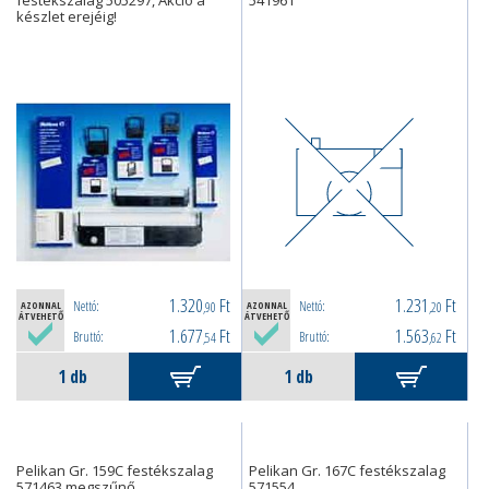
festékszalag 505297, Akció a
541961
készlet erejéig!
1.320
Ft
1.231
Ft
Nettó:
Nettó:
AZONNAL
,90
AZONNAL
,20
ÁTVEHETŐ
ÁTVEHETŐ
1.677
Ft
1.563
Ft
Bruttó:
Bruttó:
,54
,62
Pelikan Gr. 159C festékszalag
Pelikan Gr. 167C festékszalag
571463 megszűnő
571554