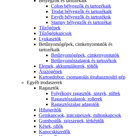
Bélyegzők és tartozékaik
Colop bélyegzők és tartozékaik
Trodat bélyegzők és tartozékaik
Egyéb bélyegzők és tartozékok
Stampy bélyegzők és tartozékai
Tűzőgépek
Tűzőgépkapcsok
Lyukasztók
Betűnyomógépek, cimkenyomtatók és
tartozékaik
Betűnyomógépek, cimkenyomtatók
Betűnyomószalagok és tartozékok
Elemek, akkumulátorok, töltők
Árazógépek
Kartondoboz, csomagolás újrahasznosító gép
Egyéb irodaszerek
Ragasztók
Folyékony ragasztók, sprayk, stiftek
Ragasztószalagok, rollerek
Ragasztószalag adagolók
Hibajavítók
Gemkapcsok, iratcsipeszek, miltonkapcsok
Gombostűk, rajzszegek, térképtűk
Kések, ollók
Kapocskiszedők