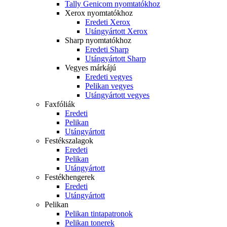
Tally Genicom nyomtatókhoz
Xerox nyomtatókhoz
Eredeti Xerox
Utángyártott Xerox
Sharp nyomtatókhoz
Eredeti Sharp
Utángyártott Sharp
Vegyes márkájú
Eredeti vegyes
Pelikan vegyes
Utángyártott vegyes
Faxfóliák
Eredeti
Pelikan
Utángyártott
Festékszalagok
Eredeti
Pelikan
Utángyártott
Festékhengerek
Eredeti
Utángyártott
Pelikan
Pelikan tintapatronok
Pelikan tonerek