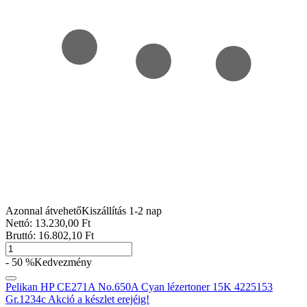
Azonnal átvehető
Kiszállítás 1-2 nap
Nettó:
13.230
,00
Ft
Bruttó:
16.802
,10
Ft
- 50 %
Kedvezmény
Pelikan HP CE271A No.650A Cyan lézertoner 15K 4225153
Gr.1234c Akció a készlet erejéig!