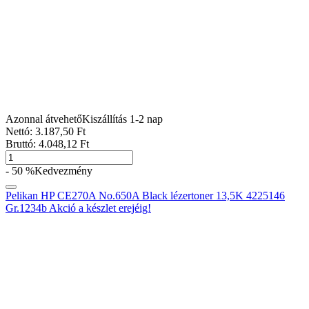
Azonnal átvehető
Kiszállítás 1-2 nap
Nettó:
3.187
,50
Ft
Bruttó:
4.048
,12
Ft
- 50 %
Kedvezmény
Pelikan HP CE270A No.650A Black lézertoner 13,5K 4225146
Gr.1234b Akció a készlet erejéig!