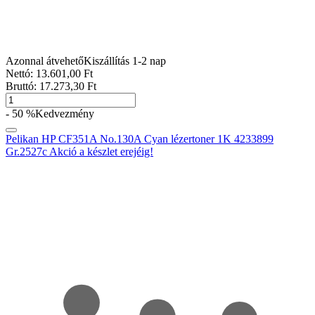
Azonnal átvehető
Kiszállítás 1-2 nap
Nettó:
13.601
,00
Ft
Bruttó:
17.273
,30
Ft
- 50 %
Kedvezmény
Pelikan HP CF351A No.130A Cyan lézertoner 1K 4233899
Gr.2527c Akció a készlet erejéig!