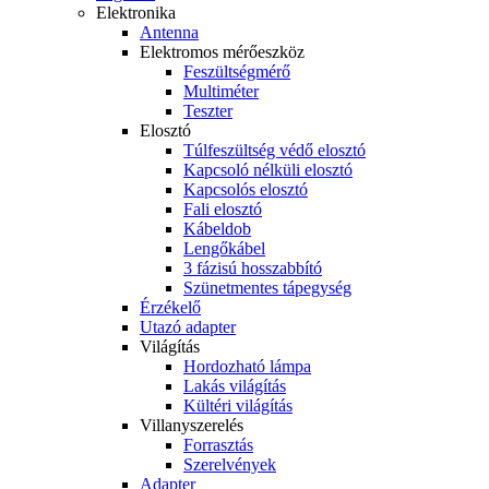
Elektronika
Antenna
Elektromos mérőeszköz
Feszültségmérő
Multiméter
Teszter
Elosztó
Túlfeszültség védő elosztó
Kapcsoló nélküli elosztó
Kapcsolós elosztó
Fali elosztó
Kábeldob
Lengőkábel
3 fázisú hosszabbító
Szünetmentes tápegység
Érzékelő
Utazó adapter
Világítás
Hordozható lámpa
Lakás világítás
Kültéri világítás
Villanyszerelés
Forrasztás
Szerelvények
Adapter