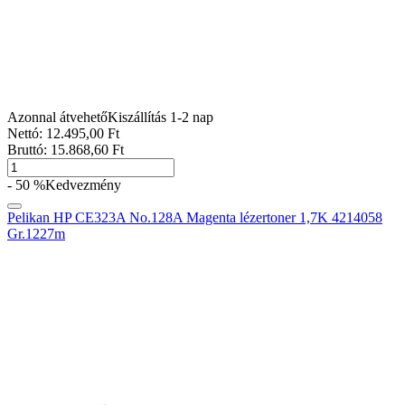
Azonnal átvehető
Kiszállítás 1-2 nap
Nettó:
12.495
,00
Ft
Bruttó:
15.868
,60
Ft
- 50 %
Kedvezmény
Pelikan HP CE323A No.128A Magenta lézertoner 1,7K 4214058
Gr.1227m