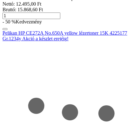
Nettó:
12.495
,00
Ft
Bruttó:
15.868
,60
Ft
- 50 %
Kedvezmény
Pelikan HP CE272A No.650A yellow lézertoner 15K 4225177
Gr.1234y Akció a készlet erejéig!