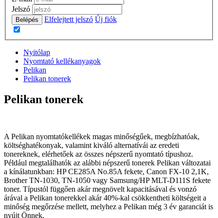
Jelszó
Elfelejtett jelszó
Új fiók
Belépés
Nyitólap
Nyomtató kellékanyagok
Pelikan
Pelikan tonerek
Pelikan tonerek
A Pelikan nyomtatókellékek magas minőségűek, megbízhatóak,
költséghatékonyak, valamint kiváló alternatívái az eredeti
tonereknek, elérhetőek az összes népszerű nyomtató típushoz.
Például megtalálhatók az alábbi népszerű tonerek Pelikan változatai
a kínálatunkban: HP CE285A No.85A fekete, Canon FX-10 2,1K,
Brother TN-1030, TN-1050 vagy Samsung/HP MLT-D111S fekete
toner. Típustól függően akár megnövelt kapacitásával és vonzó
árával a Pelikan tonerekkel akár 40%-kal csökkentheti költségeit a
minőség megőrzése mellett, melyhez a Pelikan még 3 év garanciát is
nyújt Önnek.