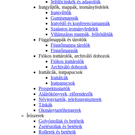
Jelölőcímkék és adagolóik
Iratgyűjtők, mappák, irományfedelek
Iratgyűjtők
Gumismappák
Iratvédő és konferenciamappák
Szalagos irományfedelek
Villámzáras mappák, felírótáblák
Függőmappák és tárolóik
Függőmappa tárolók
Függőmappák
Fiókos irattárolók, archiváló dobozok
Fiókos irattárolók
Archiváló dobozok
Irattálcák, iratpapucsok
Irattálcák
Iratpapucsok
Prospektustartók
Aláírókönyvek, előrendezők
Névjegytartók, telefonregiszterek
Táskák
Okmánytartóhengerek
Írószerek
Golyóstollak és betéteik
Zseléstollak és betéteik
Rollerek és betéteik