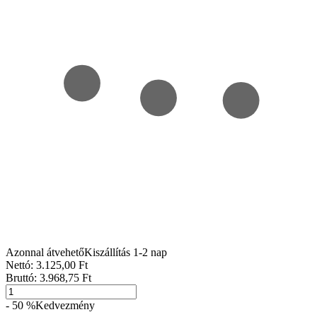
Azonnal átvehető
Kiszállítás 1-2 nap
Nettó:
3.125
,00
Ft
Bruttó:
3.968
,75
Ft
- 50 %
Kedvezmény