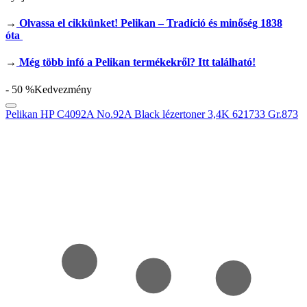
→
Olvassa el cikkünket!
Pelikan – Tradíció és minőség 1838
óta
→
Még több infó a Pelikan termékekről? Itt található!
- 50 %
Kedvezmény
Pelikan HP C4092A No.92A Black lézertoner 3,4K 621733 Gr.873