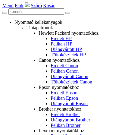
Menü
Fiók
Szűrő
Kosár
Nyomtató kellékanyagok
Tintapatronok
Hewlett Packard nyomtatókhoz
Eredeti HP
Pelikan HP
Utángyártott HP
Töltőkészletek HP
Canon nyomtatókhoz
Eredeti Canon
Pelikan Canon
Utángyártott Canon
Töltőkészletek Canon
Epson nyomtatókhoz
Eredeti Epson
Pelikan Epson
Utángyártott Epson
Brother nyomtatókhoz
Eredeti Brother
Utángyártott Brother
Pelikan Brother
Lexmark nyomtatókhoz