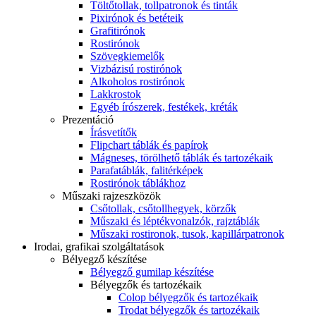
Töltőtollak, tollpatronok és tinták
Pixirónok és betéteik
Grafitirónok
Rostirónok
Szövegkiemelők
Vizbázisú rostirónok
Alkoholos rostirónok
Lakkrostok
Egyéb írószerek, festékek, kréták
Prezentáció
Írásvetítők
Flipchart táblák és papírok
Mágneses, törölhető táblák és tartozékaik
Parafatáblák, falitérképek
Rostirónok táblákhoz
Műszaki rajzeszközök
Csőtollak, csőtollhegyek, körzők
Műszaki és léptékvonalzók, rajztáblák
Műszaki rostironok, tusok, kapillárpatronok
Irodai, grafikai szolgáltatások
Bélyegző készítése
Bélyegző gumilap készítése
Bélyegzők és tartozékaik
Colop bélyegzők és tartozékaik
Trodat bélyegzők és tartozékaik