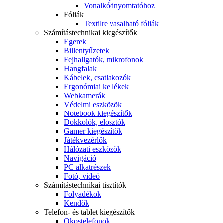
Vonalkódnyomtatóhoz
Fóliák
Textilre vasalható fóliák
Számítástechnikai kiegészítők
Egerek
Billentyűzetek
Fejhallgatók, mikrofonok
Hangfalak
Kábelek, csatlakozók
Ergonómiai kellékek
Webkamerák
Védelmi eszközök
Notebook kiegészítők
Dokkolók, elosztók
Gamer kiegészítők
Játékvezérlők
Hálózati eszközök
Navigáció
PC alkatrészek
Fotó, videó
Számítástechnikai tisztítók
Folyadékok
Kendők
Telefon- és tablet kiegészítők
Okostelefonok