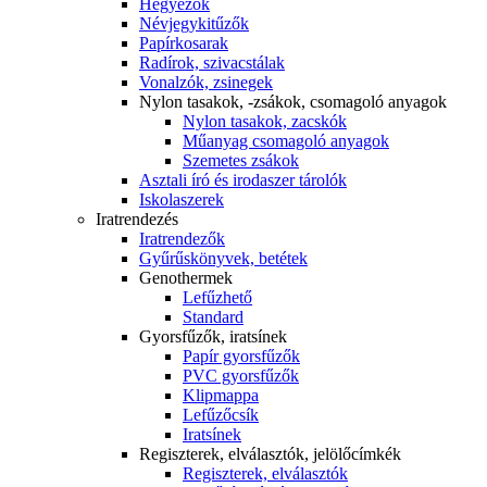
Hegyezők
Névjegykitűzők
Papírkosarak
Radírok, szivacstálak
Vonalzók, zsinegek
Nylon tasakok, -zsákok, csomagoló anyagok
Nylon tasakok, zacskók
Műanyag csomagoló anyagok
Szemetes zsákok
Asztali író és irodaszer tárolók
Iskolaszerek
Iratrendezés
Iratrendezők
Gyűrűskönyvek, betétek
Genothermek
Lefűzhető
Standard
Gyorsfűzők, iratsínek
Papír gyorsfűzők
PVC gyorsfűzők
Klipmappa
Lefűzőcsík
Iratsínek
Regiszterek, elválasztók, jelölőcímkék
Regiszterek, elválasztók