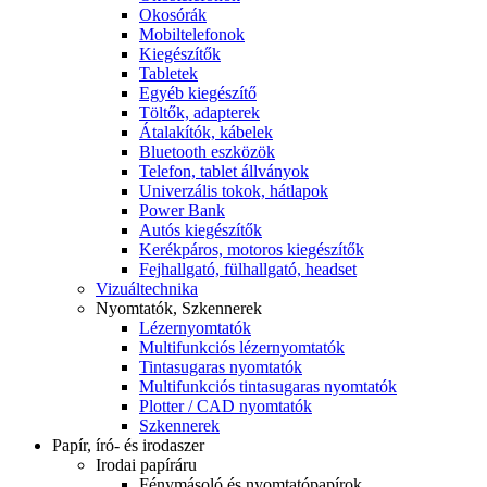
Okosórák
Mobiltelefonok
Kiegészítők
Tabletek
Egyéb kiegészítő
Töltők, adapterek
Átalakítók, kábelek
Bluetooth eszközök
Telefon, tablet állványok
Univerzális tokok, hátlapok
Power Bank
Autós kiegészítők
Kerékpáros, motoros kiegészítők
Fejhallgató, fülhallgató, headset
Vizuáltechnika
Nyomtatók, Szkennerek
Lézernyomtatók
Multifunkciós lézernyomtatók
Tintasugaras nyomtatók
Multifunkciós tintasugaras nyomtatók
Plotter / CAD nyomtatók
Szkennerek
Papír, író- és irodaszer
Irodai papíráru
Fénymásoló és nyomtatópapírok