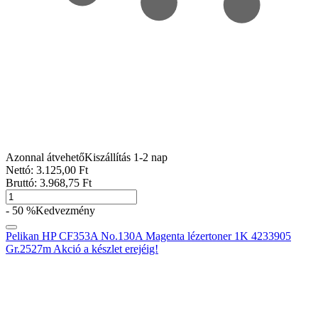
Azonnal átvehető
Kiszállítás 1-2 nap
Nettó:
3.125
,00
Ft
Bruttó:
3.968
,75
Ft
- 50 %
Kedvezmény
Pelikan HP CF353A No.130A Magenta lézertoner 1K 4233905
Gr.2527m Akció a készlet erejéig!