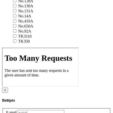
No.128A
No.130A
No.131A
No.14A
No.410A
No.650A
No.92A
TK3110
TK350
×
Belépés
E-mail