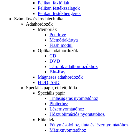
Pelikan faxfóliák
Pelikan festékszalagok
Pelikan festékhengerek
Számítás- és irodatechnika
Adathordozók
Memóriák
Pendrive
Memóriakártya
Flash modul
Optikai adathordozók
CD
DVD
Tárolók adathordozókhoz
Blu-Ray
Mágneses adathordozók
HDD, SSD
Speciális papír, etikett, fólia
Speciális papír
Tintasugaras nyomtatóhoz
Plotterhez
Lézernyomtatóhoz
Hőszublimációs nyomtatóhoz
Etikettek
Fénymásolóhoz, tinta és lézernyomtatóhoz
Mátrixnyomtatóhoz