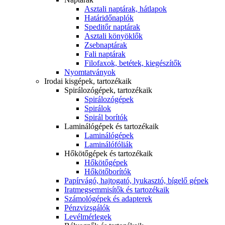
Asztali naptárak, hátlapok
Határidőnaplók
Speditőr naptárak
Asztali könyöklők
Zsebnaptárak
Fali naptárak
Filofaxok, betétek, kiegészítők
Nyomtatványok
Irodai kisgépek, tartozékaik
Spirálozógépek, tartozékaik
Spirálozógépek
Spirálok
Spirál borítók
Laminálógépek és tartozékaik
Laminálógépek
Laminálófóliák
Hőkötőgépek és tartozékaik
Hőkötőgépek
Hőkötőborítók
Papírvágó, hajtogató, lyukasztó, bígelő gépek
Iratmegsemmisítők és tartozékaik
Számológépek és adapterek
Pénzvizsgálók
Levélmérlegek