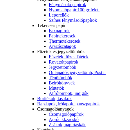
Fénymásoló papírok
Nyomtatópapír 100 gr felett
Leporellók
Színes fénymásolópapírok
Tekercses papír
Faxpapírok
Papírtekercsek
Thermotekercsek
Árazószalagok
Füzetek és jegyzettömbök
Füzetek, füzetalátétek
Rovatoltpapírok
Jegyzettömbök
Öntapadós jegyzettömb, Post it
Tépőtömbök
Beírókönyvek
Mutatók
Átírótömbök, indigók
Borítékok, tasakok
Rajzlapok, írólapok, pauszpapírok
Csomagolóanyagok
Csomagolópapírok
Aprócikkzacskó
Zsákok, papírtáskák
Naptárak