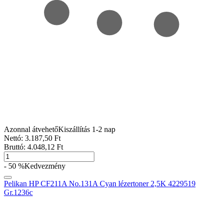
Azonnal átvehető
Kiszállítás 1-2 nap
Nettó:
3.187
,50
Ft
Bruttó:
4.048
,12
Ft
- 50 %
Kedvezmény
Pelikan HP CF211A No.131A Cyan lézertoner 2,5K 4229519
Gr.1236c