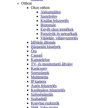
Otthon
Okos otthon
Akkumulátor
Szerelvény
Kisállat felszerelés
Biztonság
Egyéb okos termékek
Porszívók és tartozékaik
Világítás, villanyszerelés
Időjárás állomás
Háztartási kisgépek
Óra
Csengő
Kaputelefon
TV- és monitortartó állvány
Karácsony
Szerszámok
Multimédia
IP kamera
Autós felszerelés
Kerékpáros felszerelés
Szépségápolás
Szabadidő
Konyhai eszközök
Játék, baba-mama