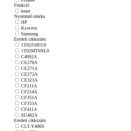
Funkció
toner
Nyomtató márka
HP
Kyocera
Samsung
Eredeti cikkszám
1T02J10EU0
1T02MT0NL0
C4092A
CE270A
CE271A
CE272A
CE323A
CF211A
CF214A
CF351A
CF353A
CF411A
SU462A
Eredeti cikkszám
CLT-Y406S