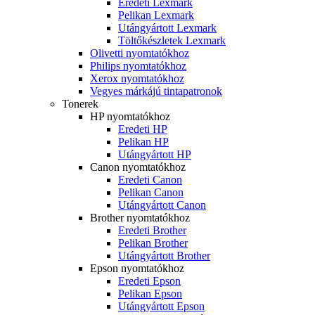
Eredeti Lexmark
Pelikan Lexmark
Utángyártott Lexmark
Töltőkészletek Lexmark
Olivetti nyomtatókhoz
Philips nyomtatókhoz
Xerox nyomtatókhoz
Vegyes márkájú tintapatronok
Tonerek
HP nyomtatókhoz
Eredeti HP
Pelikan HP
Utángyártott HP
Canon nyomtatókhoz
Eredeti Canon
Pelikan Canon
Utángyártott Canon
Brother nyomtatókhoz
Eredeti Brother
Pelikan Brother
Utángyártott Brother
Epson nyomtatókhoz
Eredeti Epson
Pelikan Epson
Utángyártott Epson