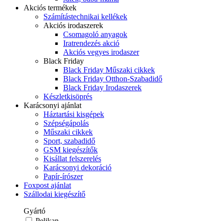
Akciós termékek
Számítástechnikai kellékek
Akciós irodaszerek
Csomagoló anyagok
Iratrendezés akció
Akciós vegyes irodaszer
Black Friday
Black Friday Műszaki cikkek
Black Friday Otthon-Szabadidő
Black Friday Irodaszerek
Készletkisöprés
Karácsonyi ajánlat
Háztartási kisgépek
Szépségápolás
Műszaki cikkek
Sport, szabadidő
GSM kiegészítők
Kisállat felszerelés
Karácsonyi dekoráció
Papír-írószer
Foxpost ajánlat
Szállodai kiegészítő
Gyártó
Pelikan