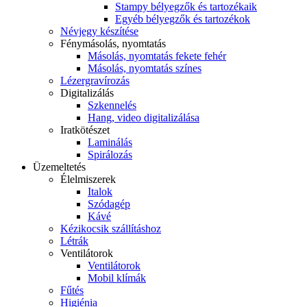
Stampy bélyegzők és tartozékaik
Egyéb bélyegzők és tartozékok
Névjegy készítése
Fénymásolás, nyomtatás
Másolás, nyomtatás fekete fehér
Másolás, nyomtatás színes
Lézergravírozás
Digitalizálás
Szkennelés
Hang, video digitalizálása
Iratkötészet
Laminálás
Spirálozás
Üzemeltetés
Élelmiszerek
Italok
Szódagép
Kávé
Kézikocsik szállításhoz
Létrák
Ventilátorok
Ventilátorok
Mobil klímák
Fűtés
Higiénia