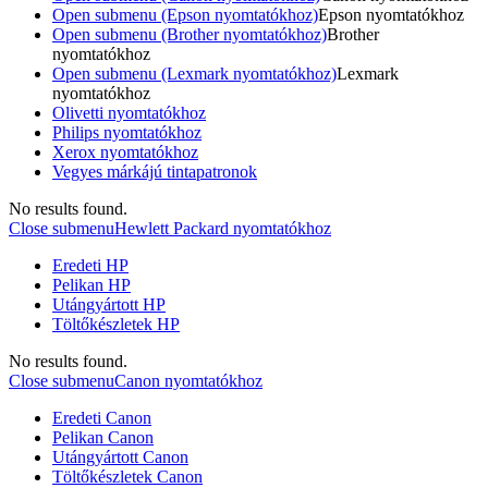
Open submenu (Epson nyomtatókhoz)
Epson nyomtatókhoz
Open submenu (Brother nyomtatókhoz)
Brother
nyomtatókhoz
Open submenu (Lexmark nyomtatókhoz)
Lexmark
nyomtatókhoz
Olivetti nyomtatókhoz
Philips nyomtatókhoz
Xerox nyomtatókhoz
Vegyes márkájú tintapatronok
No results found.
Close submenu
Hewlett Packard nyomtatókhoz
Eredeti HP
Pelikan HP
Utángyártott HP
Töltőkészletek HP
No results found.
Close submenu
Canon nyomtatókhoz
Eredeti Canon
Pelikan Canon
Utángyártott Canon
Töltőkészletek Canon