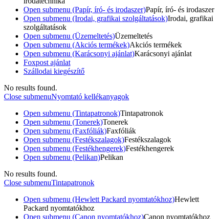
irodatechnika
Open submenu (Papír, író- és irodaszer)
Papír, író- és irodaszer
Open submenu (Irodai, grafikai szolgáltatások)
Irodai, grafikai
szolgáltatások
Open submenu (Üzemeltetés)
Üzemeltetés
Open submenu (Akciós termékek)
Akciós termékek
Open submenu (Karácsonyi ajánlat)
Karácsonyi ajánlat
Foxpost ajánlat
Szállodai kiegészítő
No results found.
Close submenu
Nyomtató kellékanyagok
Open submenu (Tintapatronok)
Tintapatronok
Open submenu (Tonerek)
Tonerek
Open submenu (Faxfóliák)
Faxfóliák
Open submenu (Festékszalagok)
Festékszalagok
Open submenu (Festékhengerek)
Festékhengerek
Open submenu (Pelikan)
Pelikan
No results found.
Close submenu
Tintapatronok
Open submenu (Hewlett Packard nyomtatókhoz)
Hewlett
Packard nyomtatókhoz
Open submenu (Canon nyomtatókhoz)
Canon nyomtatókhoz