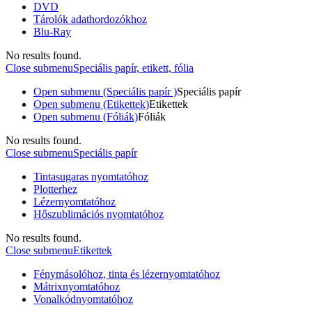
DVD
Tárolók adathordozókhoz
Blu-Ray
No results found.
Close submenu
Speciális papír, etikett, fólia
Open submenu (Speciális papír )
Speciális papír
Open submenu (Etikettek)
Etikettek
Open submenu (Fóliák)
Fóliák
No results found.
Close submenu
Speciális papír
Tintasugaras nyomtatóhoz
Plotterhez
Lézernyomtatóhoz
Hőszublimációs nyomtatóhoz
No results found.
Close submenu
Etikettek
Fénymásolóhoz, tinta és lézernyomtatóhoz
Mátrixnyomtatóhoz
Vonalkódnyomtatóhoz