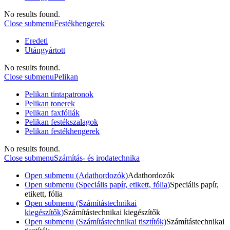
No results found.
Close submenu
Festékhengerek
Eredeti
Utángyártott
No results found.
Close submenu
Pelikan
Pelikan tintapatronok
Pelikan tonerek
Pelikan faxfóliák
Pelikan festékszalagok
Pelikan festékhengerek
No results found.
Close submenu
Számítás- és irodatechnika
Open submenu (Adathordozók)
Adathordozók
Open submenu (Speciális papír, etikett, fólia)
Speciális papír,
etikett, fólia
Open submenu (Számítástechnikai
kiegészítők)
Számítástechnikai kiegészítők
Open submenu (Számítástechnikai tisztítók)
Számítástechnikai