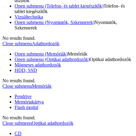
tisztítók
Open submenu (Telefon- és tablet kiegészítők)
Telefon- és
tablet kiegészítők
Vizuáltechnika
Open submenu (Nyomtatók, Szkennerek)
Nyomtatók,
Szkennerek
No results found.
Close submenu
Adathordozók
Open submenu (Memóriák)
Memóriák
Open submenu (Optikai adathordozók)
Optikai adathordozók
Mágneses adathordozók
HDD, SSD
No results found.
Close submenu
Memóriák
Pendrive
Memóriakártya
Flash modul
No results found.
Close submenu
Optikai adathordozók
CD