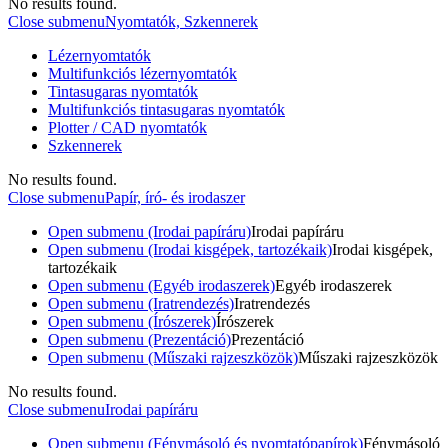
No results found.
Close submenu
Nyomtatók, Szkennerek
Lézernyomtatók
Multifunkciós lézernyomtatók
Tintasugaras nyomtatók
Multifunkciós tintasugaras nyomtatók
Plotter / CAD nyomtatók
Szkennerek
No results found.
Close submenu
Papír, író- és irodaszer
Open submenu (Irodai papíráru)
Irodai papíráru
Open submenu (Irodai kisgépek, tartozékaik)
Irodai kisgépek,
tartozékaik
Open submenu (Egyéb irodaszerek)
Egyéb irodaszerek
Open submenu (Iratrendezés)
Iratrendezés
Open submenu (Írószerek)
Írószerek
Open submenu (Prezentáció)
Prezentáció
Open submenu (Műszaki rajzeszközök)
Műszaki rajzeszközök
No results found.
Close submenu
Irodai papíráru
Open submenu (Fénymásoló és nyomtatópapírok)
Fénymásoló