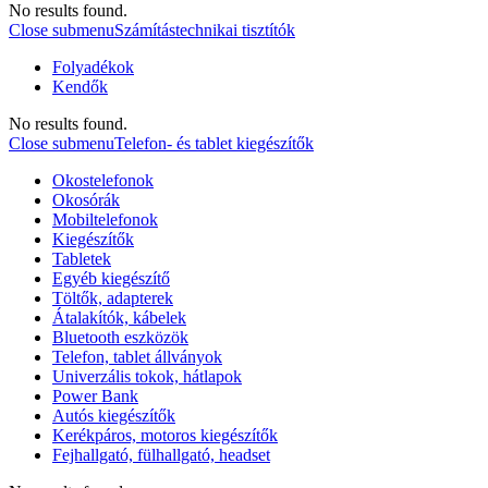
No results found.
Close submenu
Számítástechnikai tisztítók
Folyadékok
Kendők
No results found.
Close submenu
Telefon- és tablet kiegészítők
Okostelefonok
Okosórák
Mobiltelefonok
Kiegészítők
Tabletek
Egyéb kiegészítő
Töltők, adapterek
Átalakítók, kábelek
Bluetooth eszközök
Telefon, tablet állványok
Univerzális tokok, hátlapok
Power Bank
Autós kiegészítők
Kerékpáros, motoros kiegészítők
Fejhallgató, fülhallgató, headset