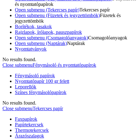
és nyomtatópapírok
Open submenu (Tekercses papír)
Tekercses papír
Open submenu (Füzetek és jegyzettömbök)
Füzetek és
jegyzettömbök
Borítékok, tasakok
Rajzlapok, írólapok, pauszpapírok
Open submenu (Csomagolóanyagok)
Csomagolóanyagok
Open submenu (Naptárak)
Naptárak
Nyomtatványok
No results found.
Close submenu
Fénymásoló és nyomtatópapírok
Fénymásoló papírok
Nyomtatópapír 100 gr felett
Leporellók
Színes fénymásolópapírok
No results found.
Close submenu
Tekercses papír
Faxpapírok
Papírtekercsek
Thermotekercsek
Árazószalagok