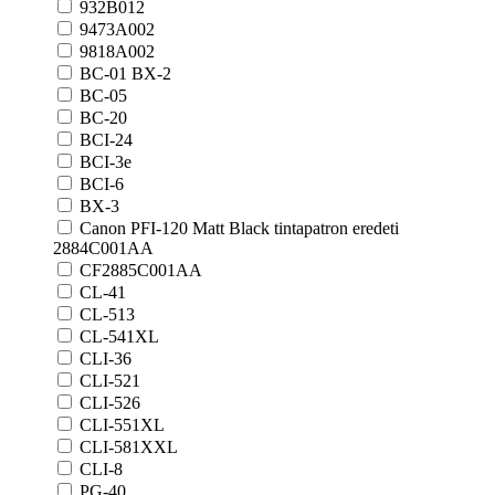
932B012
9473A002
9818A002
BC-01 BX-2
BC-05
BC-20
BCI-24
BCI-3e
BCI-6
BX-3
Canon PFI-120 Matt Black tintapatron eredeti
2884C001AA
CF2885C001AA
CL-41
CL-513
CL-541XL
CLI-36
CLI-521
CLI-526
CLI-551XL
CLI-581XXL
CLI-8
PG-40