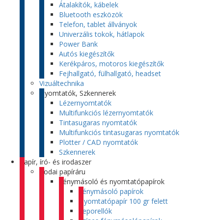
Átalakítók, kábelek
Bluetooth eszközök
Telefon, tablet állványok
Univerzális tokok, hátlapok
Power Bank
Autós kiegészítők
Kerékpáros, motoros kiegészítők
Fejhallgató, fülhallgató, headset
Vizuáltechnika
Nyomtatók, Szkennerek
Lézernyomtatók
Multifunkciós lézernyomtatók
Tintasugaras nyomtatók
Multifunkciós tintasugaras nyomtatók
Plotter / CAD nyomtatók
Szkennerek
Papír, író- és irodaszer
Irodai papíráru
Fénymásoló és nyomtatópapírok
Fénymásoló papírok
Nyomtatópapír 100 gr felett
Leporellók