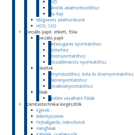
DVD
Tárolók adathordozókhoz
Blu-Ray
Mágneses adathordozók
HDD, SSD
Speciális papír, etikett, fólia
Speciális papír
Tintasugaras nyomtatóhoz
Plotterhez
Lézernyomtatóhoz
Hőszublimációs nyomtatóhoz
Etikettek
Fénymásolóhoz, tinta és lézernyomtatóhoz
Mátrixnyomtatóhoz
Vonalkódnyomtatóhoz
Fóliák
Textilre vasalható fóliák
Számítástechnikai kiegészítők
Egerek
Billentyűzetek
Fejhallgatók, mikrofonok
Hangfalak
Kábelek, csatlakozók