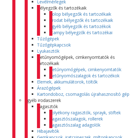
Levélmérlegek
Bélyegzők és tartozékaik
Colop bélyegzők és tartozékaik
Trodat bélyegzők és tartozékaik
Egyéb bélyegzők és tartozékok
Stampy bélyegzők és tartozékai
Tűzőgépek
Tűzőgépkapcsok
Lyukasztók
Betűnyomógépek, cimkenyomtatók és
tartozékaik
Betűnyomógépek, cimkenyomtatók
Betűnyomószalagok és tartozékok
Elemek, akkumulátorok, töltők
Árazógépek
Kartondoboz, csomagolás újrahasznosító gép
Egyéb irodaszerek
Ragasztók
Folyékony ragasztók, sprayk, stiftek
Ragasztószalagok, rollerek
Ragasztószalag adagolók
Hibajavítók
Gemkapcsok, iratcsipeszek, miltonkapcsok