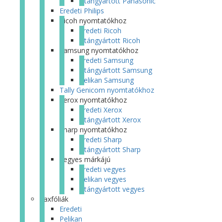
Utángyártott Panasonic
Eredeti Philips
Ricoh nyomtatókhoz
Eredeti Ricoh
Utángyártott Ricoh
Samsung nyomtatókhoz
Eredeti Samsung
Utángyártott Samsung
Pelikan Samsung
Tally Genicom nyomtatókhoz
Xerox nyomtatókhoz
Eredeti Xerox
Utángyártott Xerox
Sharp nyomtatókhoz
Eredeti Sharp
Utángyártott Sharp
Vegyes márkájú
Eredeti vegyes
Pelikan vegyes
Utángyártott vegyes
Faxfóliák
Eredeti
Pelikan