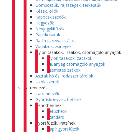
Gombostűk, rajzszegek, térképtűk
Kések, ollók
Kapocskiszedők
Hegyezők
Névjegykitűzők
Papírkosarak
Radírok, szivacstálak
Vonalzók, zsinegek
Nylon tasakok, -zsákok, csomagoló anyagok
Nylon tasakok, zacskók
Műanyag csomagoló anyagok
Szemetes zsákok
Asztali író és irodaszer tárolók
Iskolaszerek
Iratrendezés
Iratrendezők
Gyűrűskönyvek, betétek
Genothermek
Lefűzhető
Standard
Gyorsfűzők, iratsínek
Papír gyorsfűzők