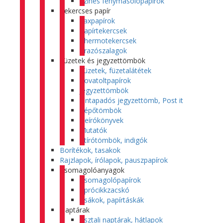
Színes fénymásolópapírok
Tekercses papír
Faxpapírok
Papírtekercsek
Thermotekercsek
Árazószalagok
Füzetek és jegyzettömbök
Füzetek, füzetalátétek
Rovatoltpapírok
Jegyzettömbök
Öntapadós jegyzettömb, Post it
Tépőtömbök
Beírókönyvek
Mutatók
Átírótömbök, indigók
Borítékok, tasakok
Rajzlapok, írólapok, pauszpapírok
Csomagolóanyagok
Csomagolópapírok
Aprócikkzacskó
Zsákok, papírtáskák
Naptárak
Asztali naptárak, hátlapok