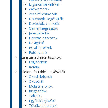
Ergonómiai kellékek
Webkamerák
Védelmi eszközök
Notebook kiegészítők
Dokkolók, elosztók
Gamer kiegészítők
Játékvezérlők
Hálózati eszközök
Navigáció
PC alkatrészek
Fotó, videó
Számítástechnikai tisztítók
Folyadékok
Kendők
Telefon- és tablet kiegészítők
Okostelefonok
Okosórák
Mobiltelefonok
Kiegészítők
Tabletek
Egyéb kiegészítő
Töltők, adapterek