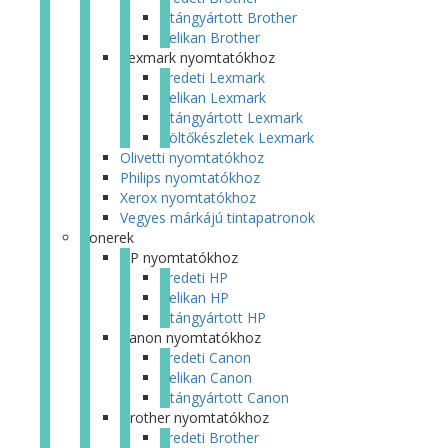
Utángyártott Brother
Pelikan Brother
Lexmark nyomtatókhoz
Eredeti Lexmark
Pelikan Lexmark
Utángyártott Lexmark
Töltőkészletek Lexmark
Olivetti nyomtatókhoz
Philips nyomtatókhoz
Xerox nyomtatókhoz
Vegyes márkájú tintapatronok
Tonerek
HP nyomtatókhoz
Eredeti HP
Pelikan HP
Utángyártott HP
Canon nyomtatókhoz
Eredeti Canon
Pelikan Canon
Utángyártott Canon
Brother nyomtatókhoz
Eredeti Brother