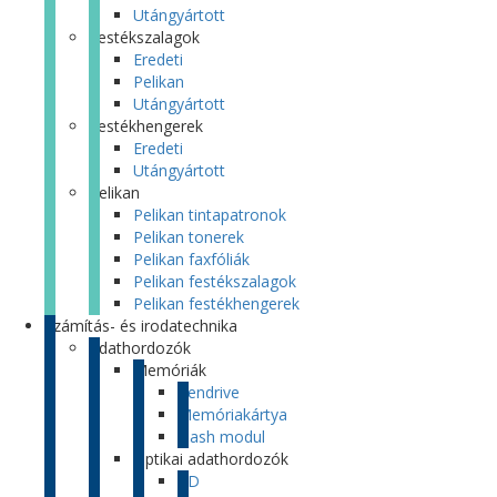
Utángyártott
Festékszalagok
Eredeti
Pelikan
Utángyártott
Festékhengerek
Eredeti
Utángyártott
Pelikan
Pelikan tintapatronok
Pelikan tonerek
Pelikan faxfóliák
Pelikan festékszalagok
Pelikan festékhengerek
Számítás- és irodatechnika
Adathordozók
Memóriák
Pendrive
Memóriakártya
Flash modul
Optikai adathordozók
CD