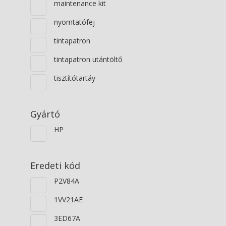
maintenance kit
nyomtatófej
tintapatron
tintapatron utántöltő
tisztítótartáy
Gyártó
HP
Eredeti kód
P2V84A
1VV21AE
3ED67A