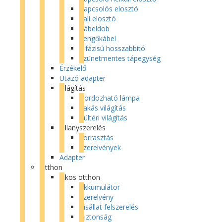
Kapcsolós elosztó
Fali elosztó
Kábeldob
Lengőkábel
3 fázisú hosszabbító
Szünetmentes tápegység
Érzékelő
Utazó adapter
Világítás
Hordozható lámpa
Lakás világítás
Kültéri világítás
Villanyszerelés
Forrasztás
Szerelvények
Adapter
Otthon
Okos otthon
Akkumulátor
Szerelvény
Kisállat felszerelés
Biztonság