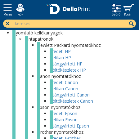
Menü
Fiók
Szűrő
Kosár
Nyomtató kellékanyagok
Tintapatronok
Hewlett Packard nyomtatókhoz
Eredeti HP
Pelikan HP
Utángyártott HP
Töltőkészletek HP
Canon nyomtatókhoz
Eredeti Canon
Pelikan Canon
Utángyártott Canon
Töltőkészletek Canon
Epson nyomtatókhoz
Eredeti Epson
Pelikan Epson
Utángyártott Epson
Brother nyomtatókhoz
Eredeti Brother