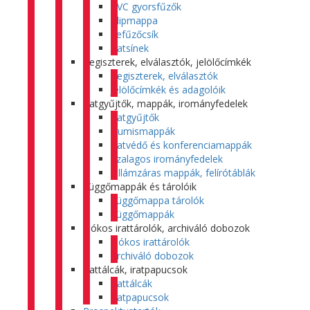
PVC gyorsfűzők
Klipmappa
Lefűzőcsík
Iratsínek
Regiszterek, elválasztók, jelölőcímkék
Regiszterek, elválasztók
Jelölőcímkék és adagolóik
Iratgyűjtők, mappák, irományfedelek
Iratgyűjtők
Gumismappák
Iratvédő és konferenciamappák
Szalagos irományfedelek
Villámzáras mappák, felírótáblák
Függőmappák és tárolóik
Függőmappa tárolók
Függőmappák
Fiókos irattárolók, archiváló dobozok
Fiókos irattárolók
Archiváló dobozok
Irattálcák, iratpapucsok
Irattálcák
Iratpapucsok