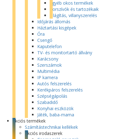
Egyéb okos termékek
Porszívók és tartozékaik
Világítás, villanyszerelés
Időjárás állomás
Háztartási kisgépek
Óra
Csengő
Kaputelefon
TV- és monitortartó állvány
Karácsony
Szerszámok
Multimédia
IP kamera
Autós felszerelés
Kerékpáros felszerelés
Szépségápolás
Szabadidő
Konyhai eszközök
Játék, baba-mama
Akciós termékek
Számítástechnikai kellékek
Akciós irodaszerek