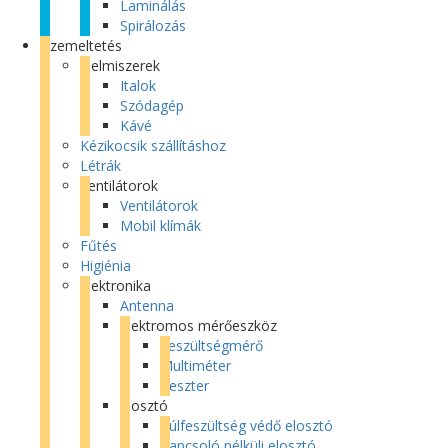
Laminálás
Spirálozás
Üzemeltetés
Élelmiszerek
Italok
Szódagép
Kávé
Kézikocsik szállításhoz
Létrák
Ventilátorok
Ventilátorok
Mobil klímák
Fűtés
Higiénia
Elektronika
Antenna
Elektromos mérőeszköz
Feszültségmérő
Multiméter
Teszter
Elosztó
Túlfeszültség védő elosztó
Kapcsoló nélküli elosztó