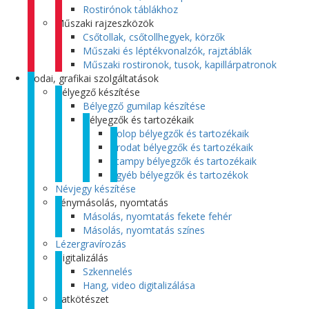
Rostirónok táblákhoz
Műszaki rajzeszközök
Csőtollak, csőtollhegyek, körzők
Műszaki és léptékvonalzók, rajztáblák
Műszaki rostironok, tusok, kapillárpatronok
Irodai, grafikai szolgáltatások
Bélyegző készítése
Bélyegző gumilap készítése
Bélyegzők és tartozékaik
Colop bélyegzők és tartozékaik
Trodat bélyegzők és tartozékaik
Stampy bélyegzők és tartozékaik
Egyéb bélyegzők és tartozékok
Névjegy készítése
Fénymásolás, nyomtatás
Másolás, nyomtatás fekete fehér
Másolás, nyomtatás színes
Lézergravírozás
Digitalizálás
Szkennelés
Hang, video digitalizálása
Iratkötészet