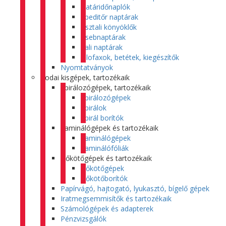
Határidőnaplók
Speditőr naptárak
Asztali könyöklők
Zsebnaptárak
Fali naptárak
Filofaxok, betétek, kiegészítők
Nyomtatványok
Irodai kisgépek, tartozékaik
Spirálozógépek, tartozékaik
Spirálozógépek
Spirálok
Spirál borítók
Laminálógépek és tartozékaik
Laminálógépek
Laminálófóliák
Hőkötőgépek és tartozékaik
Hőkötőgépek
Hőkötőborítók
Papírvágó, hajtogató, lyukasztó, bígelő gépek
Iratmegsemmisítők és tartozékaik
Számológépek és adapterek
Pénzvizsgálók