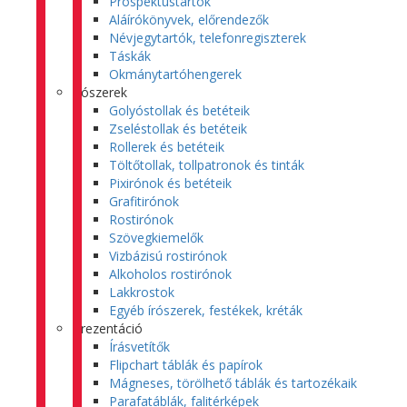
Prospektustartók
Aláírókönyvek, előrendezők
Névjegytartók, telefonregiszterek
Táskák
Okmánytartóhengerek
Írószerek
Golyóstollak és betéteik
Zseléstollak és betéteik
Rollerek és betéteik
Töltőtollak, tollpatronok és tinták
Pixirónok és betéteik
Grafitirónok
Rostirónok
Szövegkiemelők
Vizbázisú rostirónok
Alkoholos rostirónok
Lakkrostok
Egyéb írószerek, festékek, kréták
Prezentáció
Írásvetítők
Flipchart táblák és papírok
Mágneses, törölhető táblák és tartozékaik
Parafatáblák, falitérképek