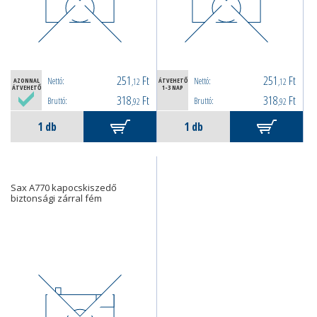
251
Ft
251
Ft
Nettó:
Nettó:
AZONNAL
,12
ÁTVEHETŐ
,12
ÁTVEHETŐ
1-3 NAP
318
Ft
318
Ft
Bruttó:
Bruttó:
,92
,92
Sax A770 kapocskiszedő
biztonsági zárral fém