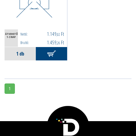
1.149
Ft
Nettó:
ÁTVEHETŐ
,02
1-3 NAP
1.459
Ft
Bruttó:
,26
1