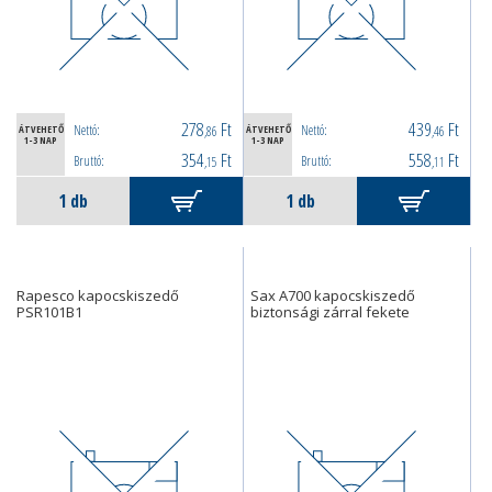
278
Ft
439
Ft
Nettó:
Nettó:
ÁTVEHETŐ
,86
ÁTVEHETŐ
,46
1-3 NAP
1-3 NAP
354
Ft
558
Ft
Bruttó:
Bruttó:
,15
,11
Rapesco kapocskiszedő
Sax A700 kapocskiszedő
PSR101B1
biztonsági zárral fekete