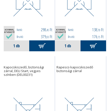
298
Ft
138
Ft
Nettó:
Nettó:
AZONNAL
,45
AZONNAL
,70
ÁTVEHETŐ
ÁTVEHETŐ
379
Ft
176
Ft
Bruttó:
Bruttó:
,03
,15
Kapocskiszedő, biztonsági
Rapesco kapocskiszedő
zárral, DELI Start, vegyes
biztonsági zárral
színben (DEL00231)