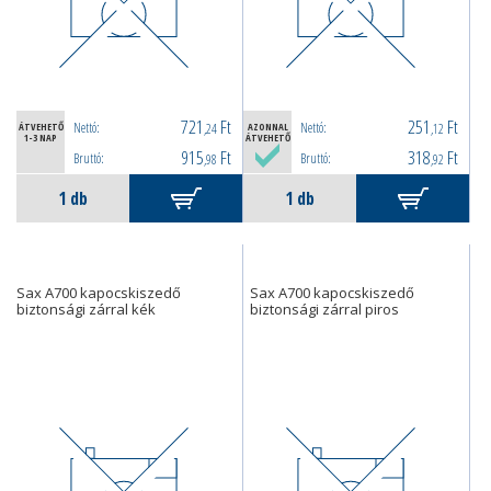
721
Ft
251
Ft
Nettó:
Nettó:
ÁTVEHETŐ
,24
AZONNAL
,12
1-3 NAP
ÁTVEHETŐ
915
Ft
318
Ft
Bruttó:
Bruttó:
,98
,92
Sax A700 kapocskiszedő
Sax A700 kapocskiszedő
biztonsági zárral kék
biztonsági zárral piros