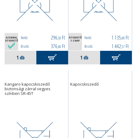
296
Ft
1.135
Ft
Nettó:
Nettó:
AZONNAL
,38
ÁTVEHETŐ
,88
ÁTVEHETŐ
1-3 NAP
376
Ft
1.442
Ft
Bruttó:
Bruttó:
,40
,57
Kangaro kapocskiszedő
Kapocskiszedő
biztonsági zárral vegyes
színben SR-45T