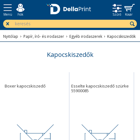
Menü
Fiók
Szűrő
Kosár
Nyitólap
Papír, író- és irodaszer
Egyéb irodaszerek
Kapocskiszedők
Kapocskiszedők
Boxer kapocskiszedő
Esselte kapocskiszedő szürke
55900085