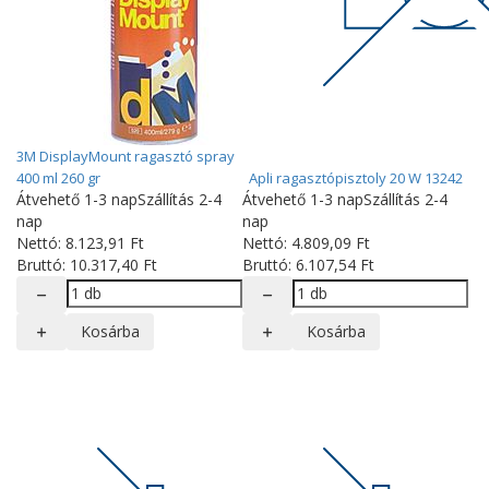
3M DisplayMount ragasztó spray
400 ml 260 gr
Apli ragasztópisztoly 20 W 13242
Átvehető 1-3 nap
Szállítás 2-4
Átvehető 1-3 nap
Szállítás 2-4
nap
nap
Nettó:
8.123
,91
Ft
Nettó:
4.809
,09
Ft
Bruttó:
10.317
,40
Ft
Bruttó:
6.107
,54
Ft
Kosárba
Kosárba