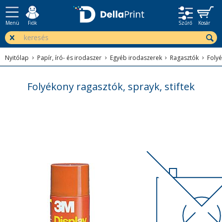
Menü
Fiók
Szűrő
Kosár
Nyitólap
Papír, író- és irodaszer
Egyéb irodaszerek
Ragasztók
Folyé
Folyékony ragasztók, sprayk, stiftek