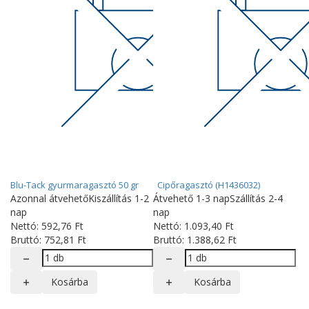
Blu-Tack gyurmaragasztó 50 gr
Cipőragasztó (H1436032)
Azonnal átvehető
Kiszállítás 1-2
Átvehető 1-3 nap
Szállítás 2-4
nap
nap
Nettó:
592
,76
Ft
Nettó:
1.093
,40
Ft
Bruttó:
752
,81
Ft
Bruttó:
1.388
,62
Ft
Kosárba
Kosárba