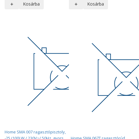
Kosárba
Kosárba
Home SMA 007 ragasztópisztoly,
-25 (100) W / 230V~/ 50Hz, gyors,
Home SMA 067T ragasztórúd,