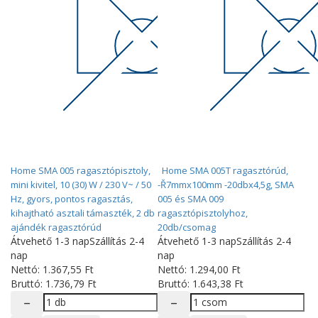
Home SMA 005 ragasztópisztoly,
Home SMA 005T ragasztórúd,
mini kivitel, 10 (30) W / 230 V~ / 50
-Ř7mmx100mm -20dbx4,5g, SMA
Hz, gyors, pontos ragasztás,
005 és SMA 009
kihajtható asztali támaszték, 2 db
ragasztópisztolyhoz,
ajándék ragasztórúd
20db/csomag
Átvehető 1-3 nap
Szállítás 2-4
Átvehető 1-3 nap
Szállítás 2-4
nap
nap
Nettó:
1.367
,55
Ft
Nettó:
1.294
,00
Ft
Bruttó:
1.736
,79
Ft
Bruttó:
1.643
,38
Ft