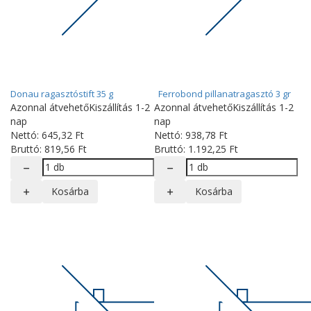
Donau ragasztóstift 35 g
Ferrobond pillanatragasztó 3 gr
Azonnal átvehető
Kiszállítás 1-2
Azonnal átvehető
Kiszállítás 1-2
nap
nap
Nettó:
645
,32
Ft
Nettó:
938
,78
Ft
Bruttó:
819
,56
Ft
Bruttó:
1.192
,25
Ft
Kosárba
Kosárba