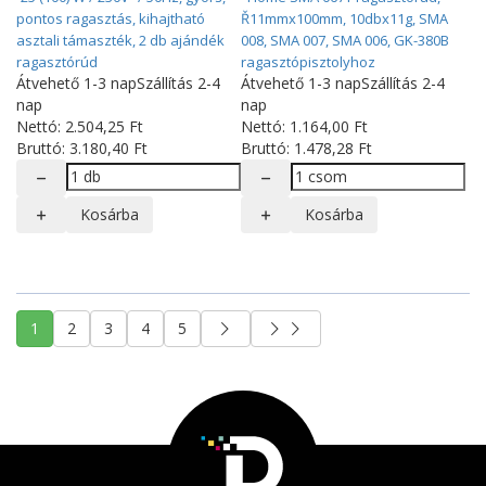
pontos ragasztás, kihajtható
Ř11mmx100mm, 10dbx11g, SMA
asztali támaszték, 2 db ajándék
008, SMA 007, SMA 006, GK-380B
ragasztórúd
ragasztópisztolyhoz
Átvehető 1-3 nap
Szállítás 2-4
Átvehető 1-3 nap
Szállítás 2-4
nap
nap
Nettó:
2.504
,25
Ft
Nettó:
1.164
,00
Ft
Bruttó:
3.180
,40
Ft
Bruttó:
1.478
,28
Ft
Kosárba
Kosárba
1
2
3
4
5