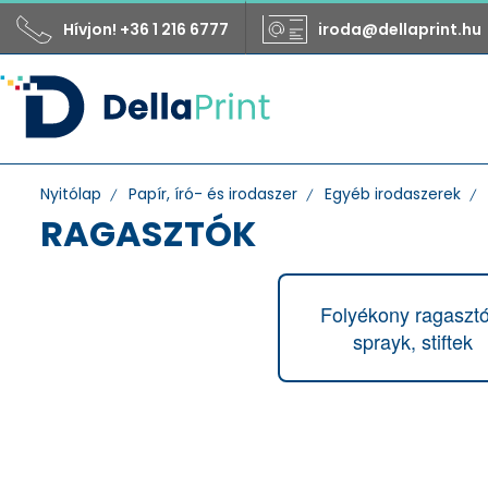
Hívjon! +36 1 216 6777
iroda@dellaprint.hu
Nyitólap
Papír, író- és irodaszer
Egyéb irodaszerek
RAGASZTÓK
Folyékony ragasztó
sprayk, stiftek
Gyártó
3M
Anhui
Apli
Blu-Tack