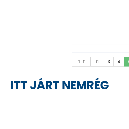
629
Nettó:
ÁTVEHETŐ
,
1-3 NAP
799
Bruttó:
,
3
4
ITT JÁRT NEMRÉG