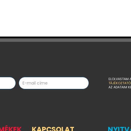
ELOLVASTAM 
TÁJÉKOZTATÓ
AZ ADATAIM K
RMÉKEK
KAPCSOLAT
NYITV