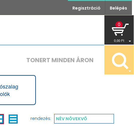
Regisztráció
Belépés
0
0
,00
Ft
TONERT MINDEN ÁRON
ószalag
olók
rendezés:
NÉV NÖVEKVŐ