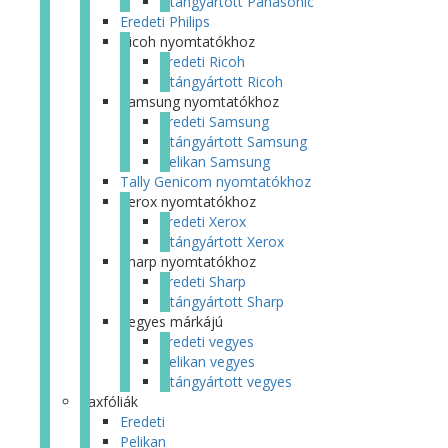
Utángyártott Panasonic
Eredeti Philips
Ricoh nyomtatókhoz
Eredeti Ricoh
Utángyártott Ricoh
Samsung nyomtatókhoz
Eredeti Samsung
Utángyártott Samsung
Pelikan Samsung
Tally Genicom nyomtatókhoz
Xerox nyomtatókhoz
Eredeti Xerox
Utángyártott Xerox
Sharp nyomtatókhoz
Eredeti Sharp
Utángyártott Sharp
Vegyes márkájú
Eredeti vegyes
Pelikan vegyes
Utángyártott vegyes
Faxfóliák
Eredeti
Pelikan