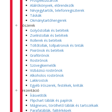
Prospektustartók
Aláírókönyvek, előrendezők
Névjegytartók, telefonregiszterek
Táskák
Okmánytartóhengerek
Írószerek
Golyóstollak és betéteik
Zseléstollak és betéteik
Rollerek és betéteik
Töltőtollak, tollpatronok és tinták
Pixirónok és betéteik
Grafitirónok
Rostirónok
Szövegkiemelők
Vizbázisú rostirónok
Alkoholos rostirónok
Lakkrostok
Egyéb írószerek, festékek, kréták
Prezentáció
Írásvetítők
Flipchart táblák és papírok
Mágneses, törölhető táblák és tartozékaik
Parafatáblák, falitérképek