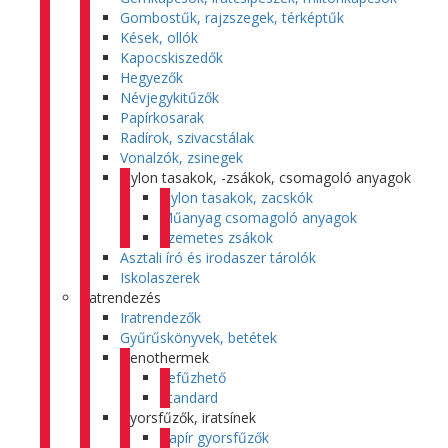
Gombostűk, rajzszegek, térképtűk
Kések, ollók
Kapocskiszedők
Hegyezők
Névjegykitűzők
Papírkosarak
Radírok, szivacstálak
Vonalzók, zsinegek
Nylon tasakok, -zsákok, csomagoló anyagok
Nylon tasakok, zacskók
Műanyag csomagoló anyagok
Szemetes zsákok
Asztali író és irodaszer tárolók
Iskolaszerek
Iratrendezés
Iratrendezők
Gyűrűskönyvek, betétek
Genothermek
Lefűzhető
Standard
Gyorsfűzők, iratsínek
Papír gyorsfűzők