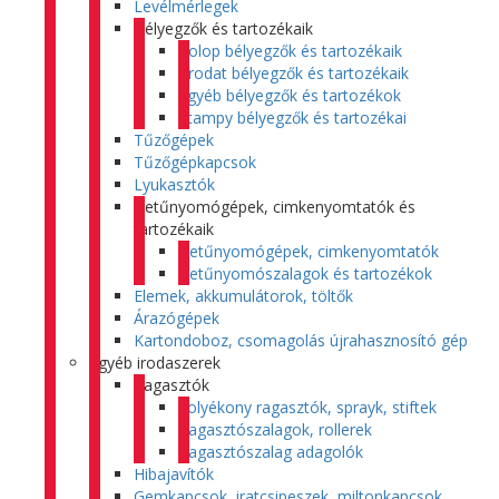
Levélmérlegek
Bélyegzők és tartozékaik
Colop bélyegzők és tartozékaik
Trodat bélyegzők és tartozékaik
Egyéb bélyegzők és tartozékok
Stampy bélyegzők és tartozékai
Tűzőgépek
Tűzőgépkapcsok
Lyukasztók
Betűnyomógépek, cimkenyomtatók és
tartozékaik
Betűnyomógépek, cimkenyomtatók
Betűnyomószalagok és tartozékok
Elemek, akkumulátorok, töltők
Árazógépek
Kartondoboz, csomagolás újrahasznosító gép
Egyéb irodaszerek
Ragasztók
Folyékony ragasztók, sprayk, stiftek
Ragasztószalagok, rollerek
Ragasztószalag adagolók
Hibajavítók
Gemkapcsok, iratcsipeszek, miltonkapcsok