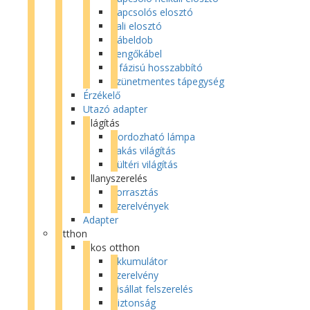
Kapcsolós elosztó
Fali elosztó
Kábeldob
Lengőkábel
3 fázisú hosszabbító
Szünetmentes tápegység
Érzékelő
Utazó adapter
Világítás
Hordozható lámpa
Lakás világítás
Kültéri világítás
Villanyszerelés
Forrasztás
Szerelvények
Adapter
Otthon
Okos otthon
Akkumulátor
Szerelvény
Kisállat felszerelés
Biztonság