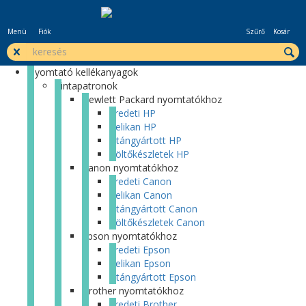
Menü
Fiók
Szűrő
Kosár
Nyomtató kellékanyagok
Tintapatronok
Hewlett Packard nyomtatókhoz
Eredeti HP
Pelikan HP
Utángyártott HP
Töltőkészletek HP
Canon nyomtatókhoz
Eredeti Canon
Pelikan Canon
Utángyártott Canon
Töltőkészletek Canon
Epson nyomtatókhoz
Eredeti Epson
Pelikan Epson
Utángyártott Epson
Brother nyomtatókhoz
Eredeti Brother