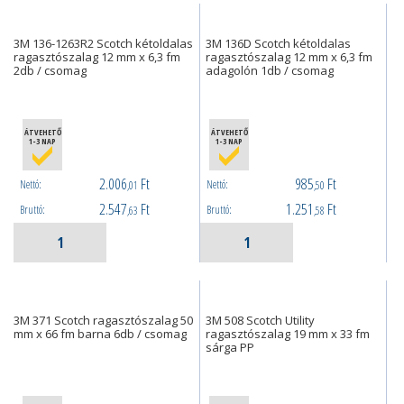
3M 136-1263R2 Scotch kétoldalas
3M 136D Scotch kétoldalas
ragasztószalag 12 mm x 6,3 fm
ragasztószalag 12 mm x 6,3 fm
2db / csomag
adagolón 1db / csomag
ÁTVEHETŐ
ÁTVEHETŐ
1-3 NAP
1-3 NAP
2.006
Ft
985
Ft
Nettó:
Nettó:
,01
,50
2.547
Ft
1.251
Ft
Bruttó:
Bruttó:
,63
,58
3M 371 Scotch ragasztószalag 50
3M 508 Scotch Utility
mm x 66 fm barna 6db / csomag
ragasztószalag 19 mm x 33 fm
sárga PP