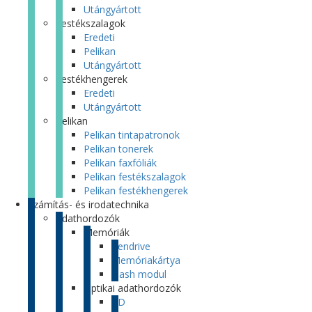
Utángyártott
Festékszalagok
Eredeti
Pelikan
Utángyártott
Festékhengerek
Eredeti
Utángyártott
Pelikan
Pelikan tintapatronok
Pelikan tonerek
Pelikan faxfóliák
Pelikan festékszalagok
Pelikan festékhengerek
Számítás- és irodatechnika
Adathordozók
Memóriák
Pendrive
Memóriakártya
Flash modul
Optikai adathordozók
CD