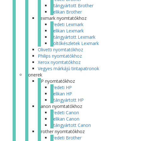
Utángyártott Brother
Pelikan Brother
Lexmark nyomtatókhoz
Eredeti Lexmark
Pelikan Lexmark
Utángyártott Lexmark
Töltőkészletek Lexmark
Olivetti nyomtatókhoz
Philips nyomtatókhoz
Xerox nyomtatókhoz
Vegyes márkájú tintapatronok
Tonerek
HP nyomtatókhoz
Eredeti HP
Pelikan HP
Utángyártott HP
Canon nyomtatókhoz
Eredeti Canon
Pelikan Canon
Utángyártott Canon
Brother nyomtatókhoz
Eredeti Brother