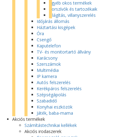
Egyéb okos termékek
Porszívók és tartozékaik
Világítás, villanyszerelés
Időjárás állomás
Háztartási kisgépek
Óra
Csengő
Kaputelefon
TV- és monitortartó állvány
Karácsony
Szerszámok
Multimédia
IP kamera
Autós felszerelés
Kerékpáros felszerelés
Szépségápolás
Szabadidő
Konyhai eszközök
Játék, baba-mama
Akciós termékek
Számítástechnikai kellékek
Akciós irodaszerek