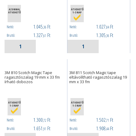
AZONNAL
ÁTVEHETŐ
ÁTVEHETŐ
1-3 NAP
1.045
Ft
1.027
Ft
Nettó:
Nettó:
,36
,84
1.327
Ft
1.305
Ft
Bruttó:
Bruttó:
,61
,36
3M 810 Scotch Magic Tape
3M 811 Scotch Magic tape
ragasztószalag 19 mm x 33 fm
eltávolítható ragasztószalag 19
írható dobozos
mm x 33 fm
ÁTVEHETŐ
ÁTVEHETŐ
1-3 NAP
1-3 NAP
1.300
Ft
1.502
Ft
Nettó:
Nettó:
,72
,71
1.651
Ft
1.908
Ft
Bruttó:
Bruttó:
,91
,44