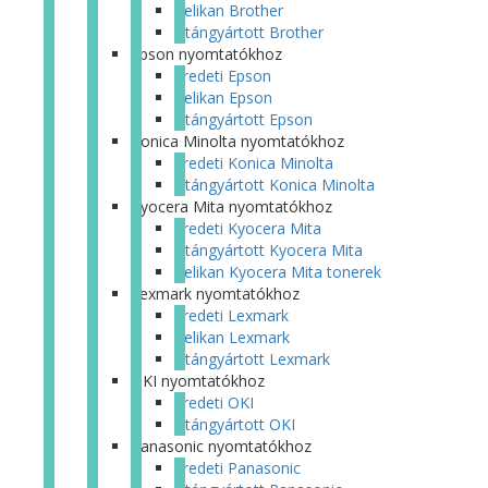
Pelikan Brother
Utángyártott Brother
Epson nyomtatókhoz
Eredeti Epson
Pelikan Epson
Utángyártott Epson
Konica Minolta nyomtatókhoz
Eredeti Konica Minolta
Utángyártott Konica Minolta
Kyocera Mita nyomtatókhoz
Eredeti Kyocera Mita
Utángyártott Kyocera Mita
Pelikan Kyocera Mita tonerek
Lexmark nyomtatókhoz
Eredeti Lexmark
Pelikan Lexmark
Utángyártott Lexmark
OKI nyomtatókhoz
Eredeti OKI
Utángyártott OKI
Panasonic nyomtatókhoz
Eredeti Panasonic