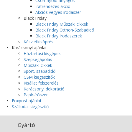
Csomagoló anyagok
Iratrendezés akció
Akciós vegyes irodaszer
Black Friday
Black Friday Műszaki cikkek
Black Friday Otthon-Szabadidő
Black Friday Irodaszerek
Készletkisöprés
Karácsonyi ajánlat
Háztartási kisgépek
Szépségápolás
Műszaki cikkek
Sport, szabadidő
GSM kiegészítők
Kisállat felszerelés
Karácsonyi dekoráció
Papír-írószer
Foxpost ajánlat
Szállodai kiegészítő
Gyártó