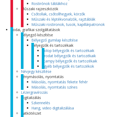
Rostirónok táblákhoz
Műszaki rajzeszközök
Csőtollak, csőtollhegyek, körzők
Műszaki és léptékvonalzók, rajztáblák
Műszaki rostironok, tusok, kapillárpatronok
Irodai, grafikai szolgáltatások
Bélyegző készítése
Bélyegző gumilap készítése
Bélyegzők és tartozékaik
Colop bélyegzők és tartozékaik
Trodat bélyegzők és tartozékaik
Stampy bélyegzők és tartozékaik
Egyéb bélyegzők és tartozékok
Névjegy készítése
Fénymásolás, nyomtatás
Másolás, nyomtatás fekete fehér
Másolás, nyomtatás színes
Lézergravírozás
Digitalizálás
Szkennelés
Hang, video digitalizálása
Iratkötészet