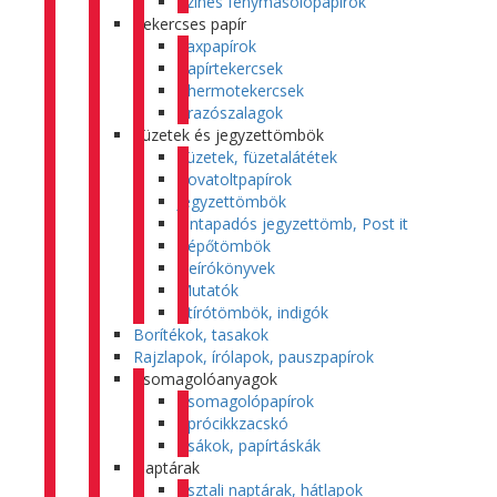
Színes fénymásolópapírok
Tekercses papír
Faxpapírok
Papírtekercsek
Thermotekercsek
Árazószalagok
Füzetek és jegyzettömbök
Füzetek, füzetalátétek
Rovatoltpapírok
Jegyzettömbök
Öntapadós jegyzettömb, Post it
Tépőtömbök
Beírókönyvek
Mutatók
Átírótömbök, indigók
Borítékok, tasakok
Rajzlapok, írólapok, pauszpapírok
Csomagolóanyagok
Csomagolópapírok
Aprócikkzacskó
Zsákok, papírtáskák
Naptárak
Asztali naptárak, hátlapok