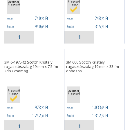
AZONNAL
ÁTVEHETŐ
ÁTVEHETŐ
1-3 NAP
740
Ft
248
Ft
Nettó:
Nettó:
,22
,20
940
Ft
315
Ft
Bruttó:
Bruttó:
,08
,21
3M 6-1975R2 Scotch Kristály
3M 600 Scotch Kristály
ragasztószalag 19 mm x 7,5 fm
ragasztószalag 19 mm x 33 fm
2db / csomag
dobozos
ÁTVEHETŐ
AZONNAL
1-3 NAP
ÁTVEHETŐ
978
Ft
1.033
Ft
Nettó:
Nettó:
,20
,68
1.242
Ft
1.312
Ft
Bruttó:
Bruttó:
,31
,77