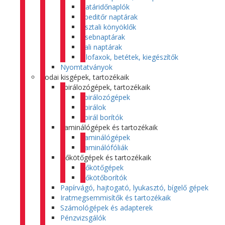
Határidőnaplók
Speditőr naptárak
Asztali könyöklők
Zsebnaptárak
Fali naptárak
Filofaxok, betétek, kiegészítők
Nyomtatványok
Irodai kisgépek, tartozékaik
Spirálozógépek, tartozékaik
Spirálozógépek
Spirálok
Spirál borítók
Laminálógépek és tartozékaik
Laminálógépek
Laminálófóliák
Hőkötőgépek és tartozékaik
Hőkötőgépek
Hőkötőborítók
Papírvágó, hajtogató, lyukasztó, bígelő gépek
Iratmegsemmisítők és tartozékaik
Számológépek és adapterek
Pénzvizsgálók