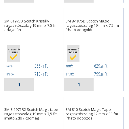
3M 61975D Scotch Kristály
3M 8-1975D Scotch Magic
ragasztószalag 19 mm x 7,5 fm
ragasztószalag 19 mm x 7,5 fm
adagolón
írható adagolón
ÁTVEHETŐ
ÁTVEHETŐ
1-3 NAP
1-3 NAP
566
Ft
629
Ft
Nettó:
Nettó:
,48
,26
719
Ft
799
Ft
Bruttó:
Bruttó:
,43
,16
3M 8-1975R2 Scotch Magic tape
3M 810 Scotch Magic Tape
ragasztószalag 19 mm x 7,5 fm
ragasztószalag 12 mm x 33 fm
írható 2db / csomag
írható dobozos