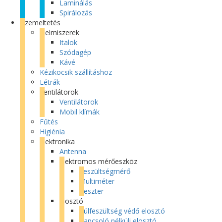
Laminálás
Spirálozás
Üzemeltetés
Élelmiszerek
Italok
Szódagép
Kávé
Kézikocsik szállításhoz
Létrák
Ventilátorok
Ventilátorok
Mobil klímák
Fűtés
Higiénia
Elektronika
Antenna
Elektromos mérőeszköz
Feszültségmérő
Multiméter
Teszter
Elosztó
Túlfeszültség védő elosztó
Kapcsoló nélküli elosztó