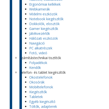
Ergonómiai kellékek
Webkamerák
Védelmi eszközök
Notebook kiegészítők
Dokkolók, elosztók
Gamer kiegészítők
Játékvezérlők
Hálózati eszközök
Navigáció
PC alkatrészek
Fotó, videó
Számítástechnikai tisztítók
Folyadékok
Kendők
Telefon- és tablet kiegészítők
Okostelefonok
Okosórák
Mobiltelefonok
Kiegészítők
Tabletek
Egyéb kiegészítő
Töltők, adapterek