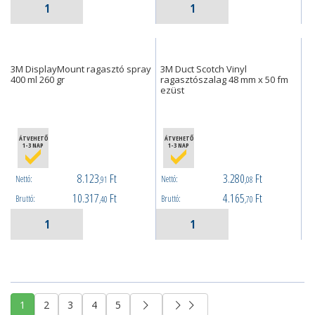
3M DisplayMount ragasztó spray
3M Duct Scotch Vinyl
400 ml 260 gr
ragasztószalag 48 mm x 50 fm
ezüst
ÁTVEHETŐ
ÁTVEHETŐ
1-3 NAP
1-3 NAP
8.123
Ft
3.280
Ft
Nettó:
Nettó:
,91
,08
10.317
Ft
4.165
Ft
Bruttó:
Bruttó:
,40
,70
1
2
3
4
5