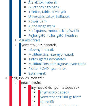
Átalakítók, kábelek
Bluetooth eszközök
Telefon, tablet állványok
Univerzális tokok, hátlapok
Power Bank
Autós kiegészítők
Kerékpáros, motoros kiegészítők
Fejhallgató, fülhallgató, headset
Vizuáltechnika
Nyomtatók, Szkennerek
Lézernyomtatók
Multifunkciós lézernyomtatók
Tintasugaras nyomtatók
Multifunkciós tintasugaras nyomtatók
Plotter / CAD nyomtatók
Szkennerek
Papír, író- és irodaszer
Irodai papíráru
Fénymásoló és nyomtatópapírok
Fénymásoló papírok
Nyomtatópapír 100 gr felett
Leporellók