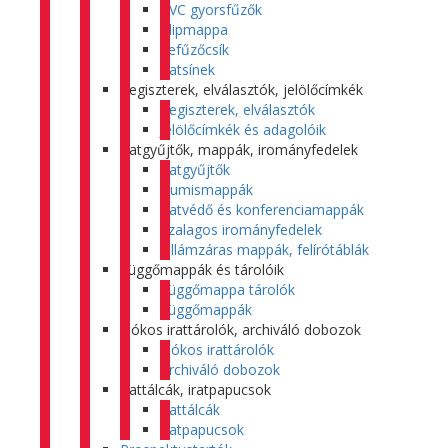
PVC gyorsfűzők
Klipmappa
Lefűzőcsík
Iratsínek
Regiszterek, elválasztók, jelölőcímkék
Regiszterek, elválasztók
Jelölőcímkék és adagolóik
Iratgyűjtők, mappák, irományfedelek
Iratgyűjtők
Gumismappák
Iratvédő és konferenciamappák
Szalagos irományfedelek
Villámzáras mappák, felírótáblák
Függőmappák és tárolóik
Függőmappa tárolók
Függőmappák
Fiókos irattárolók, archiváló dobozok
Fiókos irattárolók
Archiváló dobozok
Irattálcák, iratpapucsok
Irattálcák
Iratpapucsok