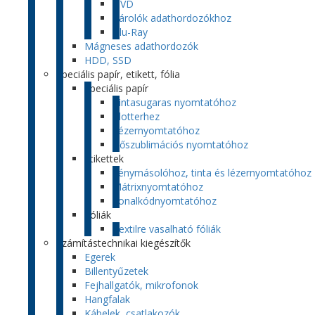
DVD
Tárolók adathordozókhoz
Blu-Ray
Mágneses adathordozók
HDD, SSD
Speciális papír, etikett, fólia
Speciális papír
Tintasugaras nyomtatóhoz
Plotterhez
Lézernyomtatóhoz
Hőszublimációs nyomtatóhoz
Etikettek
Fénymásolóhoz, tinta és lézernyomtatóhoz
Mátrixnyomtatóhoz
Vonalkódnyomtatóhoz
Fóliák
Textilre vasalható fóliák
Számítástechnikai kiegészítők
Egerek
Billentyűzetek
Fejhallgatók, mikrofonok
Hangfalak
Kábelek, csatlakozók