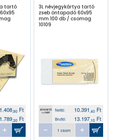
a tartó
3L névjegykártya tartó
 60x95
zseb öntapadó 60x95
omag
mm 100 db / csomag
10109
1.408
Ft
10.391
Ft
Nettó:
ÁTVEHETŐ
,90
,40
1-3 NAP
1.789
Ft
13.197
Ft
Bruttó:
,30
,10