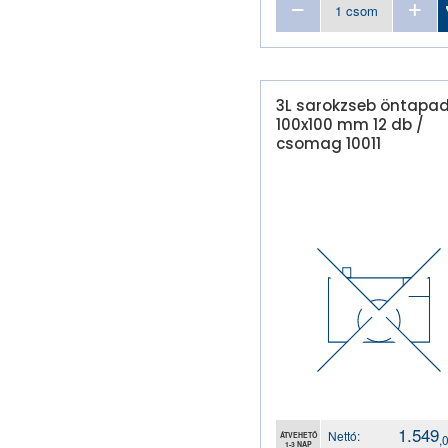
irattasak
iratvédőmappa
kartotékozó pótlap
klipmappa
3L sarokzseb öntapa
100x100 mm 12 db /
konferencia mappa
csomag 10011
konferencia névjelző
laptartó
laptok
laptop táska
lefűzhető genotherm
lefűzhető gyorsfűző
lefűzhető névjegytartó
lefűző
lyukerősítő
mappa
névjegykártya tartó
1.549
Nettó:
névjegykártya tartó
ÁTVEHETŐ
,
1-3 NAP