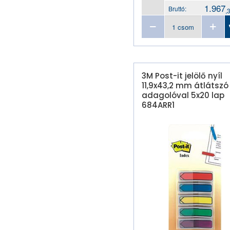
betét
1.967
Bruttó:
,
névjegykártya tartó zseb
névjegytartó
oklevéltartó
okmánytartó
okmánytartó henger
3M Post-it jelölő nyíl
11,9x43,2 mm átlátszó
oldaljelölő
adagolóval 5x20 lap
papírtömb kiemelő
684ARR1
patentos tasak
pénztálca
plakátkeret
pólyás dosszié
prospektustartó asztali
prospektustartó fali
prospektustartó fali-
asztali
PVC tasak