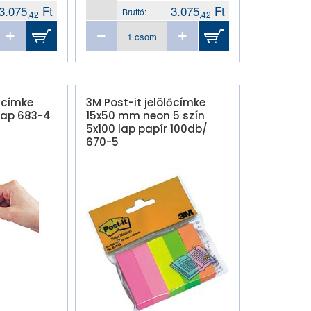
3.075
Ft
3.075
Ft
Bruttó:
,42
,42
lőcímke
3M Post-it jelölőcímke
lap 683-4
15x50 mm neon 5 szín
5x100 lap papír 100db/
670-5