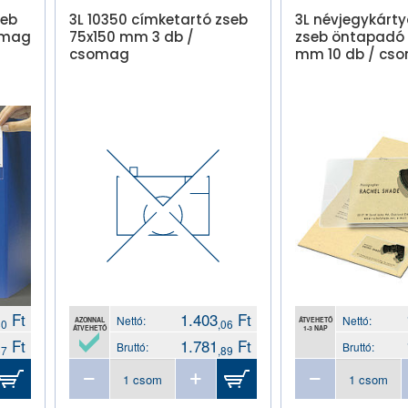
seb
3L 10350 címketartó zseb
3L névjegykárty
omag
75x150 mm 3 db /
zseb öntapadó
csomag
mm 10 db / cs
Ft
1.403
Ft
Nettó:
Nettó:
AZONNAL
ÁTVEHETŐ
80
,06
ÁTVEHETŐ
1-3 NAP
Ft
1.781
Ft
Bruttó:
Bruttó:
57
,89