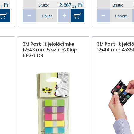
Ft
2.867
Ft
Bruttó:
Bruttó:
31
,23
3M Post-it jelölőcímke
3M Post-it jelö
12x43 mm 5 szín x20lap
12x44 mm 4x35
683-5CB