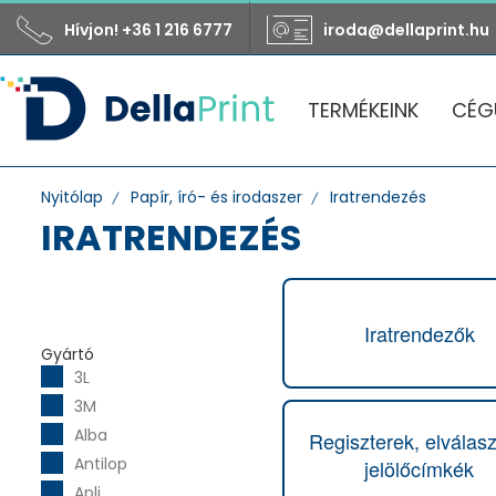
Hívjon! +36 1 216 6777
iroda@dellaprint.hu
TERMÉKEINK
CÉG
Nyitólap
Papír, író- és irodaszer
Iratrendezés
IRATRENDEZÉS
Iratrendezők
Gyártó
3L
3M
Alba
Regiszterek, elválasz
Antilop
jelölőcímkék
Apli