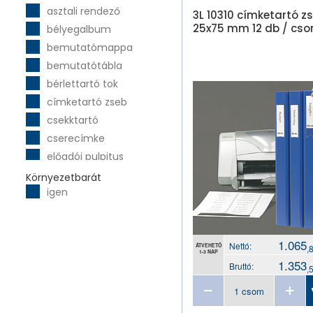
asztali rendező
Herlitz
3L 10310 címketartó z
25x75 mm 12 db / cs
bélyegalbum
ICU
bemutatómappa
Jansen
bemutatótábla
Kensington
bérlettartó tok
Leitz
címketartó zseb
Montana
csekktartó
P+P
cserecímke
Panta Plast
előadói pulpitus
Pigna
előrendező
Plus Japan
Környezetbarát
igen
elválasztó csík
Rapesco
elválasztólap
Rexel
fedeles tároló
Sakota
1.065
Nettó:
felírótábla
Sigel
ÁTVEHETŐ
,
1-3 NAP
1.353
fiókos irattároló
Stitch
Bruttó:
,
fiókos tároló
Student
függő iratrendező
Tarifold