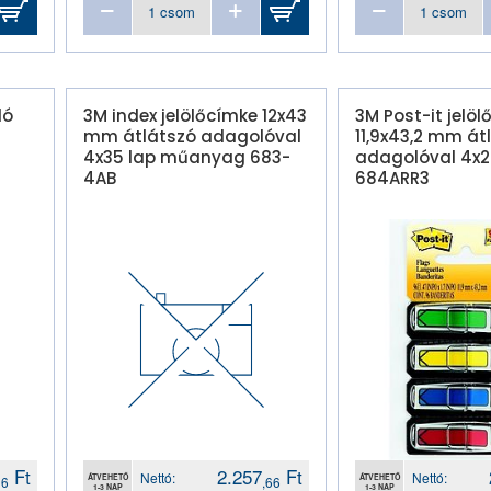
dó
3M index jelölőcímke 12x43
3M Post-it jelölő
mm átlátszó adagolóval
11,9x43,2 mm át
4x35 lap műanyag 683-
adagolóval 4x2
4AB
684ARR3
Ft
2.257
Ft
Nettó:
Nettó:
ÁTVEHETŐ
ÁTVEHETŐ
06
,66
1-3 NAP
1-3 NAP