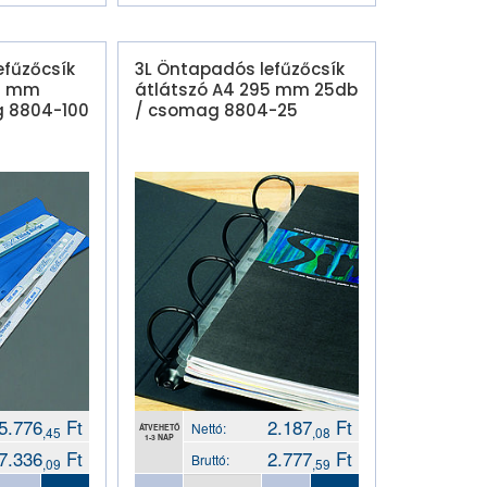
efűzőcsík
3L Öntapadós lefűzőcsík
95 mm
átlátszó A4 295 mm 25db
g 8804-100
/ csomag 8804-25
5.776
Ft
2.187
Ft
Nettó:
ÁTVEHETŐ
,45
,08
1-3 NAP
7.336
Ft
2.777
Ft
Bruttó:
,09
,59