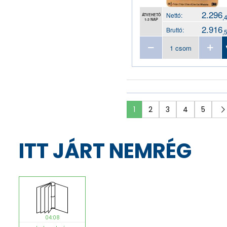
regiszter
rendszerező mappa
2.296
Nettó:
ÁTVEHETŐ
,
1-3 NAP
szalagos irományfedél
2.916
Bruttó:
,
szórólaptartó állvány
táska
tokos iratrendező
villámzáras mappa
zippes tasak
1
2
3
4
5
ITT JÁRT NEMRÉG
04:08