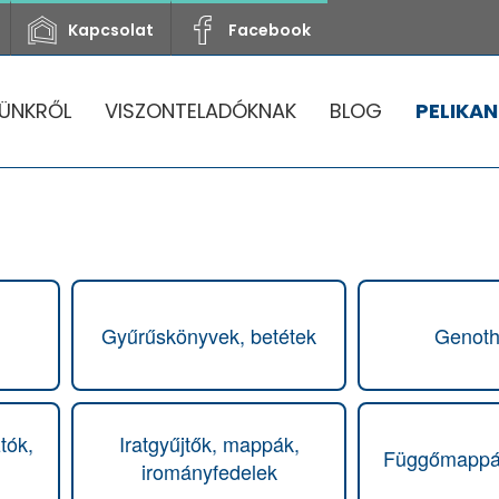
Kapcsolat
Facebook
ÜNKRŐL
VISZONTELADÓKNAK
BLOG
PELIKAN
Gyűrűskönyvek, betétek
Genot
tók,
Iratgyűjtők, mappák,
Függőmappák
irományfedelek