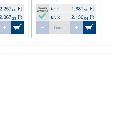
2.257
Ft
1.681
Ft
Nettó:
AZONNAL
,66
,92
ÁTVEHETŐ
2.867
Ft
2.136
Ft
Bruttó:
,23
,04