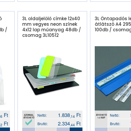
ó
3L oldaljelölő címke 12x40
3L Öntapadós l
mm vegyes neon színek
átlátszó A4 2
db /
4x12 lap műanyag 48db /
100db / csoma
csomag 3L10512
Ft
1.838
Ft
Nettó:
Nettó:
AZONNAL
ÁTVEHETŐ
76
,14
ÁTVEHETŐ
1-3 NAP
Ft
2.334
Ft
Bruttó:
Bruttó:
62
,44