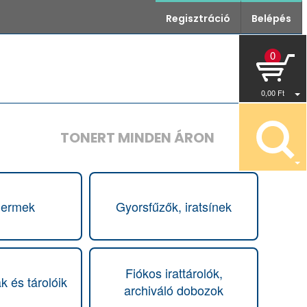
Regisztráció
Belépés
0
0
,00
Ft
TONERT MINDEN ÁRON
hermek
Gyorsfűzők, iratsínek
Fiókos irattárolók,
 és tárolóik
archiváló dobozok