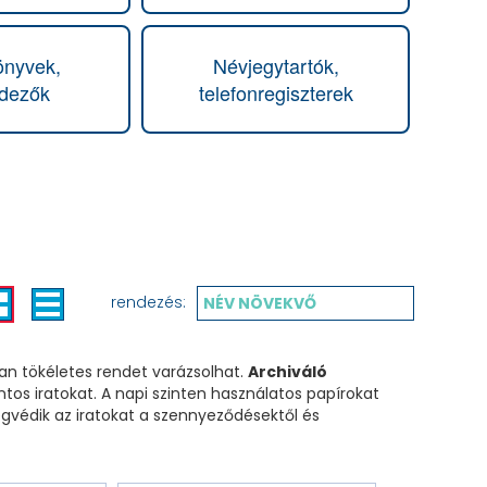
önyvek,
Névjegytartók,
ndezők
telefonregiszterek
rendezés:
NÉV NÖVEKVŐ
n tökéletes rendet varázsolhat.
Archiváló
tos iratokat. A napi szinten használatos papírokat
védik az iratokat a szennyeződésektől és