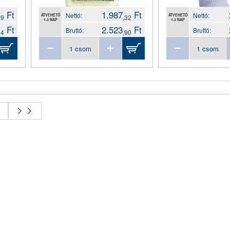
Ft
1.987
Ft
Nettó:
Nettó:
ÁTVEHETŐ
ÁTVEHETŐ
49
,32
1-3 NAP
1-3 NAP
Ft
2.523
Ft
Bruttó:
Bruttó:
54
,90