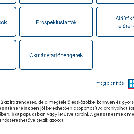
Aláírók
sok
Prospektustartók
előre
Okmánytartóhengerek
megjelenítés:
 az iratrendezés, de a megfelelő eszközökkel könnyen és gyorsa
 konténereinkben
jól kereshetően csoportosítva archiválhat fon
ő
ben,
iratpapucsban
vagy lefűzve tárolni. A
genothermek
meg
ndszerezhetővé teszik azokat.