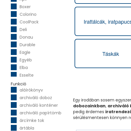
Boxer
Colorino
Irattálcák, iratpapuc
CoolPack
Deli
Donau
Durable
Eagle
Táskák
Egyéb
Elba
Esselte
Exacompta
Funkció
aláírókönyv
Fellowes
archiváló doboz
Fókusz
Egy irodában sosem egyszerű
archiváló konténer
Fornax
dobozainkban
,
archiváló
pedig érdemes
iratrendez
archiváló papírtömb
Franken
sérülésmentesen könnyen re
árcímke tok
Halas
ártábla
Helit