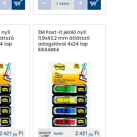
 nyíl
3M Post-it jelölő nyíl
látszó
11,9x43,2 mm átlátszó
4 lap
adagolóval 4x24 lap
684ARR4
2.421
Ft
2.421
Ft
Nettó:
ÁTVEHETŐ
,59
,59
1-3 NAP