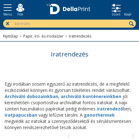
Menü
Fiók
Szűrő
Kosár
Nyitólap
Papír, író- és irodaszer
Iratrendezés
Iratrendezés
Egy irodában sosem egyszerű az iratrendezés, de a megfelelő
eszközökkel könnyen és gyorsan tökéletes rendet varázsolhat.
Archiváló dobozainkban
,
archiváló konténereinkben
jól
kereshetően csoportosítva archiválhat fontos iratokat. A napi
szinten használatos papírokat pedig érdemes
iratrendező
ben,
iratpapucsban
vagy lefűzve tárolni. A
genothermek
megvédik az iratokat a szennyeződésektől és sérülésmentesen
könnyen rendszerezhetővé teszik azokat.