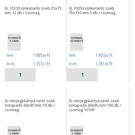
3L 10310 címketartó zseb 25x75
3L 10350 címketartó zseb
mm 12 db / csomag
75x150 mm 3 db / csomag
ÁTVEHETŐ
AZONNAL
1-3 NAP
ÁTVEHETŐ
1.065
Ft
1.403
Ft
Nettó:
Nettó:
,80
,06
1.353
Ft
1.781
Ft
Bruttó:
Bruttó:
,57
,89
3L névjegykártya tartó zseb
3L névjegykártya tartó zseb
öntapadó 60x95 mm 10 db /
öntapadó 60x95 mm 100 db /
csomag
csomag 10109
ÁTVEHETŐ
ÁTVEHETŐ
1-3 NAP
1-3 NAP