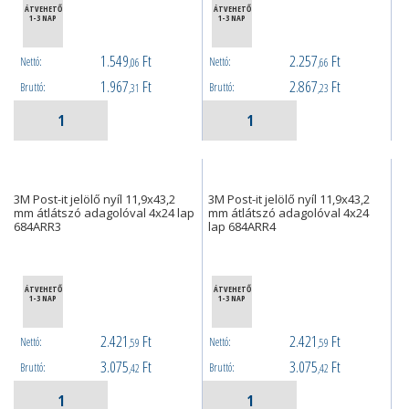
ÁTVEHETŐ
ÁTVEHETŐ
1-3 NAP
1-3 NAP
1.549
Ft
2.257
Ft
Nettó:
Nettó:
,06
,66
1.967
Ft
2.867
Ft
Bruttó:
Bruttó:
,31
,23
3M Post-it jelölő nyíl 11,9x43,2
3M Post-it jelölő nyíl 11,9x43,2
mm átlátszó adagolóval 4x24 lap
mm átlátszó adagolóval 4x24
684ARR3
lap 684ARR4
ÁTVEHETŐ
ÁTVEHETŐ
1-3 NAP
1-3 NAP
2.421
Ft
2.421
Ft
Nettó:
Nettó:
,59
,59
3.075
Ft
3.075
Ft
Bruttó:
Bruttó:
,42
,42