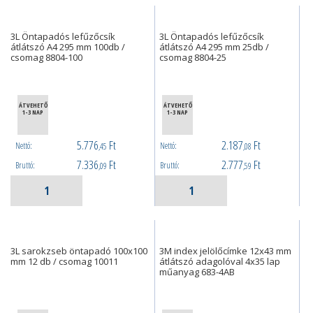
3L Öntapadós lefűzőcsík
3L Öntapadós lefűzőcsík
átlátszó A4 295 mm 100db /
átlátszó A4 295 mm 25db /
csomag 8804-100
csomag 8804-25
ÁTVEHETŐ
ÁTVEHETŐ
1-3 NAP
1-3 NAP
5.776
Ft
2.187
Ft
Nettó:
Nettó:
,45
,08
7.336
Ft
2.777
Ft
Bruttó:
Bruttó:
,09
,59
3L sarokzseb öntapadó 100x100
3M index jelölőcímke 12x43 mm
mm 12 db / csomag 10011
átlátszó adagolóval 4x35 lap
műanyag 683-4AB