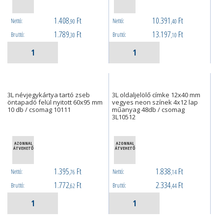
1.408
Ft
10.391
Ft
Nettó:
Nettó:
,90
,40
1.789
Ft
13.197
Ft
Bruttó:
Bruttó:
,30
,10
3L névjegykártya tartó zseb
3L oldaljelölő címke 12x40 mm
öntapadó felül nyitott 60x95 mm
vegyes neon színek 4x12 lap
10 db / csomag 10111
műanyag 48db / csomag
3L10512
AZONNAL
AZONNAL
ÁTVEHETŐ
ÁTVEHETŐ
1.395
Ft
1.838
Ft
Nettó:
Nettó:
,76
,14
1.772
Ft
2.334
Ft
Bruttó:
Bruttó:
,62
,44