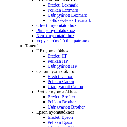
Eredeti Lexmark
Pelikan Lexmark
Utángyártott Lexmark
Töltőkészletek Lexmark
Olivetti nyomtatókhoz
Philips nyomtatókhoz
Xerox nyomtatókhoz
Vegyes márkájú tintapatronok
Tonerek
HP nyomtatókhoz
Eredeti HP
Pelikan HP
Utángyártott HP
Canon nyomtatókhoz
Eredeti Canon
Pelikan Canon
Utángyártott Canon
Brother nyomtatókhoz
Eredeti Brother
Pelikan Brother
Utángyártott Brother
Epson nyomtatókhoz
Eredeti Epson
Pelikan Epson