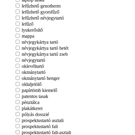
lefűzhető genotherm
lefűzhető gyorsfűző
lefűzhető névjegytartó
lefűző
lyukerősítő
mappa
névjegykártya tartó
névjegykártya tartó betét
névjegykártya tartó zseb
névjegytartó
oklevéltartó
okmánytartó
okmánytartó henger
oldaljelölő
papírtömb kiemelő
patentos tasak
pénztálca
plakátkeret
pólyás dosszié
prospektustartó asztali
prospektustartó fali
prospektustartó fali-asztali