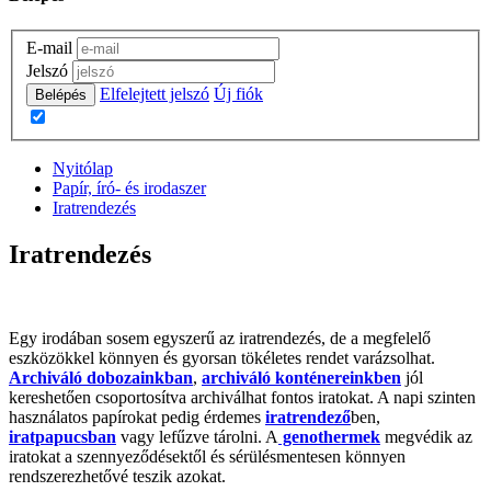
E-mail
Jelszó
Elfelejtett jelszó
Új fiók
Belépés
Nyitólap
Papír, író- és irodaszer
Iratrendezés
Iratrendezés
Egy irodában sosem egyszerű az iratrendezés, de a megfelelő
eszközökkel könnyen és gyorsan tökéletes rendet varázsolhat.
Archiváló dobozainkban
,
archiváló konténereinkben
jól
kereshetően csoportosítva archiválhat fontos iratokat. A napi szinten
használatos papírokat pedig érdemes
iratrendező
ben,
iratpapucsban
vagy lefűzve tárolni. A
genothermek
megvédik az
iratokat a szennyeződésektől és sérülésmentesen könnyen
rendszerezhetővé teszik azokat.