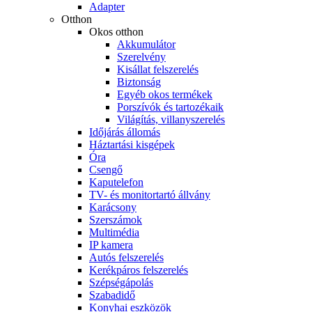
Adapter
Otthon
Okos otthon
Akkumulátor
Szerelvény
Kisállat felszerelés
Biztonság
Egyéb okos termékek
Porszívók és tartozékaik
Világítás, villanyszerelés
Időjárás állomás
Háztartási kisgépek
Óra
Csengő
Kaputelefon
TV- és monitortartó állvány
Karácsony
Szerszámok
Multimédia
IP kamera
Autós felszerelés
Kerékpáros felszerelés
Szépségápolás
Szabadidő
Konyhai eszközök