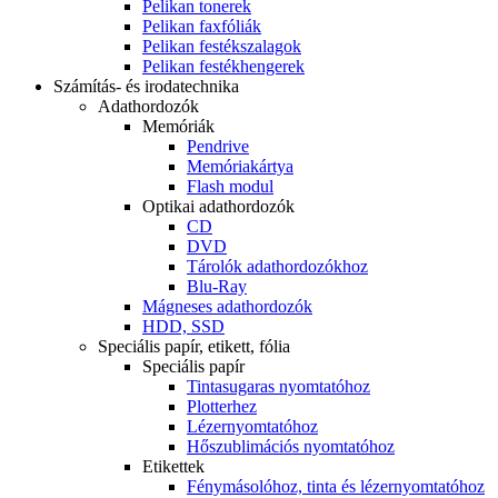
Pelikan tonerek
Pelikan faxfóliák
Pelikan festékszalagok
Pelikan festékhengerek
Számítás- és irodatechnika
Adathordozók
Memóriák
Pendrive
Memóriakártya
Flash modul
Optikai adathordozók
CD
DVD
Tárolók adathordozókhoz
Blu-Ray
Mágneses adathordozók
HDD, SSD
Speciális papír, etikett, fólia
Speciális papír
Tintasugaras nyomtatóhoz
Plotterhez
Lézernyomtatóhoz
Hőszublimációs nyomtatóhoz
Etikettek
Fénymásolóhoz, tinta és lézernyomtatóhoz