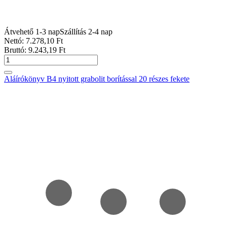
Átvehető 1-3 nap
Szállítás 2-4 nap
Nettó:
7.278
,10
Ft
Bruttó:
9.243
,19
Ft
Aláírókönyv B4 nyitott grabolit borítással 20 részes fekete