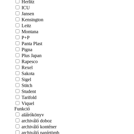
Herlitz
ICU
Jansen
Kensington
Leitz
Montana
P+P
Panta Plast
Pigna
Plus Japan
Rapesco
Rexel
Sakota
Sigel
Stitch
Student
Tarifold
Viquel
Funkció
aláírókönyv
archiváló doboz
archiváló konténer
archiváló papírtömb