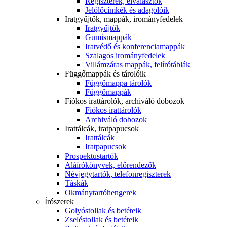
Regiszterek, elválasztók
Jelölőcímkék és adagolóik
Iratgyűjtők, mappák, irományfedelek
Iratgyűjtők
Gumismappák
Iratvédő és konferenciamappák
Szalagos irományfedelek
Villámzáras mappák, felírótáblák
Függőmappák és tárolóik
Függőmappa tárolók
Függőmappák
Fiókos irattárolók, archiváló dobozok
Fiókos irattárolók
Archiváló dobozok
Irattálcák, iratpapucsok
Irattálcák
Iratpapucsok
Prospektustartók
Aláírókönyvek, előrendezők
Névjegytartók, telefonregiszterek
Táskák
Okmánytartóhengerek
Írószerek
Golyóstollak és betéteik
Zseléstollak és betéteik