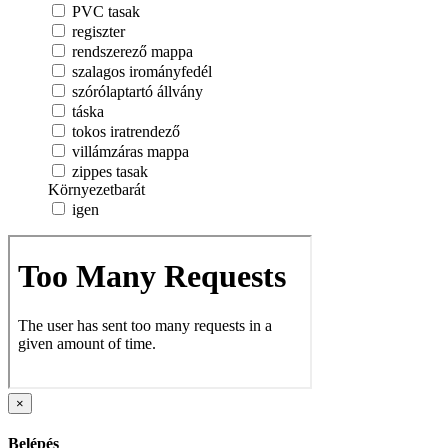
PVC tasak
regiszter
rendszerező mappa
szalagos irományfedél
szórólaptartó állvány
táska
tokos iratrendező
villámzáras mappa
zippes tasak
Környezetbarát
igen
×
Belépés