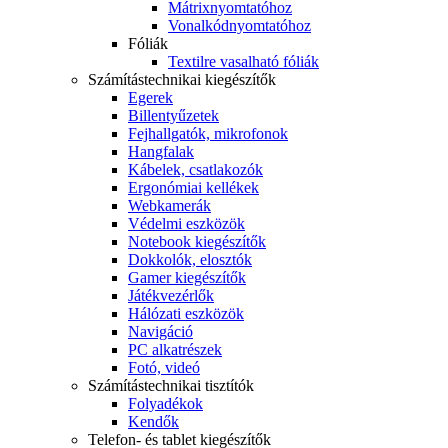
Mátrixnyomtatóhoz
Vonalkódnyomtatóhoz
Fóliák
Textilre vasalható fóliák
Számítástechnikai kiegészítők
Egerek
Billentyűzetek
Fejhallgatók, mikrofonok
Hangfalak
Kábelek, csatlakozók
Ergonómiai kellékek
Webkamerák
Védelmi eszközök
Notebook kiegészítők
Dokkolók, elosztók
Gamer kiegészítők
Játékvezérlők
Hálózati eszközök
Navigáció
PC alkatrészek
Fotó, videó
Számítástechnikai tisztítók
Folyadékok
Kendők
Telefon- és tablet kiegészítők