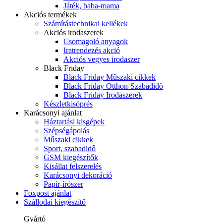
Játék, baba-mama
Akciós termékek
Számítástechnikai kellékek
Akciós irodaszerek
Csomagoló anyagok
Iratrendezés akció
Akciós vegyes irodaszer
Black Friday
Black Friday Műszaki cikkek
Black Friday Otthon-Szabadidő
Black Friday Irodaszerek
Készletkisöprés
Karácsonyi ajánlat
Háztartási kisgépek
Szépségápolás
Műszaki cikkek
Sport, szabadidő
GSM kiegészítők
Kisállat felszerelés
Karácsonyi dekoráció
Papír-írószer
Foxpost ajánlat
Szállodai kiegészítő
Gyártó