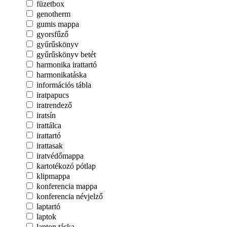
füzetbox
genotherm
gumis mappa
gyorsfűző
gyűrűskönyv
gyűrűskönyv betét
harmonika irattartó
harmonikatáska
információs tábla
iratpapucs
iratrendező
iratsín
irattálca
irattartó
irattasak
iratvédőmappa
kartotékozó pótlap
klipmappa
konferencia mappa
konferencia névjelző
laptartó
laptok
laptop táska