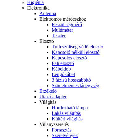
Higiénia
Elektronika
Antenna
Elektromos mérőeszköz
Feszültségmérő
Multiméter
Teszter
Elosztó
Túlfeszültség védő elosztó
Kapcsoló nélküli elosztó
Kapcsolós elosztó
Fali elosztó
Kábeldob
Lengőkábel
3 fázisú hosszabbító
Szünetmentes tápegység
Érzékelő
Utazó adapter
Világítás
Hordozható lámpa
Lakás világítás
Kültéri világítás
Villanyszerelés
Forrasztás
Szerelvények