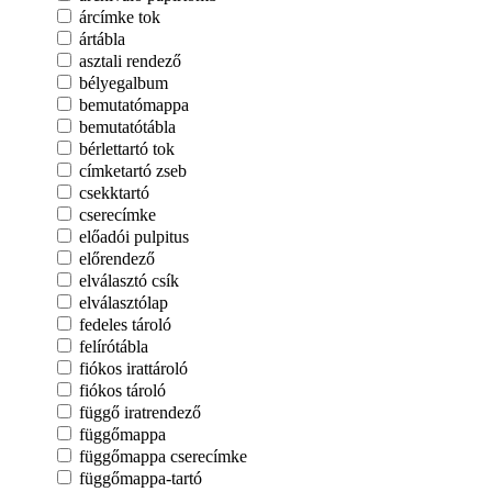
árcímke tok
ártábla
asztali rendező
bélyegalbum
bemutatómappa
bemutatótábla
bérlettartó tok
címketartó zseb
csekktartó
cserecímke
előadói pulpitus
előrendező
elválasztó csík
elválasztólap
fedeles tároló
felírótábla
fiókos irattároló
fiókos tároló
függő iratrendező
függőmappa
függőmappa cserecímke
függőmappa-tartó