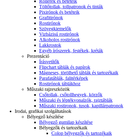
Rollerek és betéteik
Töltőtollak, tollpatronok és tinták
Pixirónok és betéteik
Grafitirónok
Rostirónok
Szövegkiemelők
Vizbázisú rostirónok
Alkoholos rostirónok
Lakkrostok
Egyéb írószerek, festékek, kréták
Prezentáció
Írásvetítők
Flipchart táblák és papírok
Mágneses, törölhető táblák és tartozékaik
Parafatáblák, falitérképek
Rostirónok táblákhoz
Műszaki rajzeszközök
Csőtollak, csőtollhegyek, körzők
Műszaki és léptékvonalzók, rajztáblák
Műszaki rostironok, tusok, kapillárpatronok
Irodai, grafikai szolgáltatások
Bélyegző készítése
Bélyegző gumilap készítése
Bélyegzők és tartozékaik
Colop bélyegzők és tartozékaik