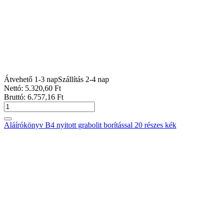
Átvehető 1-3 nap
Szállítás 2-4 nap
Nettó:
5.320
,60
Ft
Bruttó:
6.757
,16
Ft
Aláírókönyv B4 nyitott grabolit borítással 20 részes kék