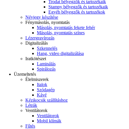
Trodat bélyegzők és tartozékaik
Stampy bélyegzők és tartozékaik
Egyéb bélyegzők és tartozékok
Névjegy készítése
Fénymásolás, nyomtatás
Másolás, nyomtatás fekete fehér
Másolás, nyomtatás színes
Lézergravírozás
Digitalizálás
Szkennelés
Hang, video digitalizálása
Iratkötészet
Laminálás
Spirálozás
Üzemeltetés
Élelmiszerek
Italok
Szódagép
Kávé
Kézikocsik szállításhoz
Létrák
Ventilátorok
Ventilátorok
Mobil klímák
Fűtés