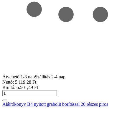
Átvehető 1-3 nap
Szállítás 2-4 nap
Nettó:
5.119
,28
Ft
Bruttó:
6.501
,49
Ft
Aláírókönyv B4 nyitott grabolit borítással 20 részes piros