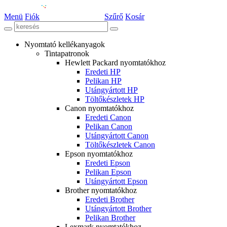
Menü
Fiók
Szűrő
Kosár
Nyomtató kellékanyagok
Tintapatronok
Hewlett Packard nyomtatókhoz
Eredeti HP
Pelikan HP
Utángyártott HP
Töltőkészletek HP
Canon nyomtatókhoz
Eredeti Canon
Pelikan Canon
Utángyártott Canon
Töltőkészletek Canon
Epson nyomtatókhoz
Eredeti Epson
Pelikan Epson
Utángyártott Epson
Brother nyomtatókhoz
Eredeti Brother
Utángyártott Brother
Pelikan Brother
Lexmark nyomtatókhoz