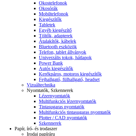
Okostelefonok
Okosórák
Mobiltelefonok
Kiegészítők
Tabletek
Egyéb kiegészítő
Töltők, adapterek
Átalakítók, kábelek
Bluetooth eszközök
Telefon, tablet állványok
Univerzális tokok, hátlapok
Power Bank
Autós kiegészítők
Kerékpáros, motoros kiegészítők
Fejhallgató, fülhallgató, headset
Vizuáltechnika
Nyomtatók, Szkennerek
Lézernyomtatók
Multifunkciós lézernyomtatók
Tintasugaras nyomtatók
Multifunkciós tintasugaras nyomtatók
Plotter / CAD nyomtatók
Szkennerek
Papír, író- és irodaszer
Irodai papíráru