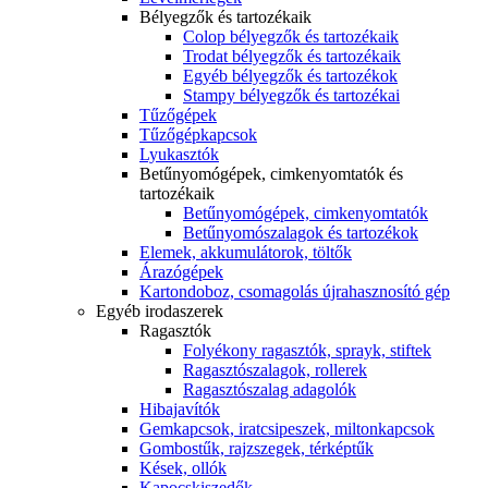
Bélyegzők és tartozékaik
Colop bélyegzők és tartozékaik
Trodat bélyegzők és tartozékaik
Egyéb bélyegzők és tartozékok
Stampy bélyegzők és tartozékai
Tűzőgépek
Tűzőgépkapcsok
Lyukasztók
Betűnyomógépek, cimkenyomtatók és
tartozékaik
Betűnyomógépek, cimkenyomtatók
Betűnyomószalagok és tartozékok
Elemek, akkumulátorok, töltők
Árazógépek
Kartondoboz, csomagolás újrahasznosító gép
Egyéb irodaszerek
Ragasztók
Folyékony ragasztók, sprayk, stiftek
Ragasztószalagok, rollerek
Ragasztószalag adagolók
Hibajavítók
Gemkapcsok, iratcsipeszek, miltonkapcsok
Gombostűk, rajzszegek, térképtűk
Kések, ollók
Kapocskiszedők