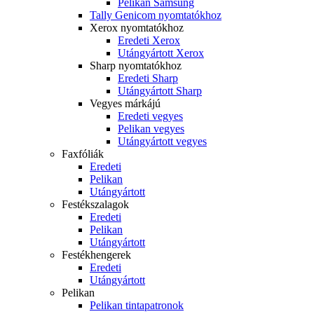
Pelikan Samsung
Tally Genicom nyomtatókhoz
Xerox nyomtatókhoz
Eredeti Xerox
Utángyártott Xerox
Sharp nyomtatókhoz
Eredeti Sharp
Utángyártott Sharp
Vegyes márkájú
Eredeti vegyes
Pelikan vegyes
Utángyártott vegyes
Faxfóliák
Eredeti
Pelikan
Utángyártott
Festékszalagok
Eredeti
Pelikan
Utángyártott
Festékhengerek
Eredeti
Utángyártott
Pelikan
Pelikan tintapatronok