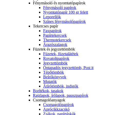
Fénymásoló és nyomtatópapírok
Fénymásoló papírok
Nyomtatópapír 100 gr felett
Leporellók
Színes fénymásolópapírok
Tekercses papír
Faxpapírok
Papírtekercsek
Thermotekercsek
Árazószalagok
Füzetek és jegyzettömbök
Füzetek, füzetalátétek
Rovatoltpapírok
Jegyzettömbök
Öntapadós jegyzettömb, Post it
Tépőtömbök
Beírókönyvek
Mutatók
Átírótömbök, indigók
Borítékok, tasakok
Rajzlapok, írólapok, pauszpapírok
Csomagolóanyagok
Csomagolópapírok
Aprócikkzacskó
Zsákok, papírtáskák