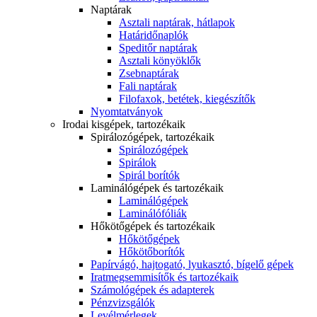
Naptárak
Asztali naptárak, hátlapok
Határidőnaplók
Speditőr naptárak
Asztali könyöklők
Zsebnaptárak
Fali naptárak
Filofaxok, betétek, kiegészítők
Nyomtatványok
Irodai kisgépek, tartozékaik
Spirálozógépek, tartozékaik
Spirálozógépek
Spirálok
Spirál borítók
Laminálógépek és tartozékaik
Laminálógépek
Laminálófóliák
Hőkötőgépek és tartozékaik
Hőkötőgépek
Hőkötőborítók
Papírvágó, hajtogató, lyukasztó, bígelő gépek
Iratmegsemmisítők és tartozékaik
Számológépek és adapterek
Pénzvizsgálók
Levélmérlegek