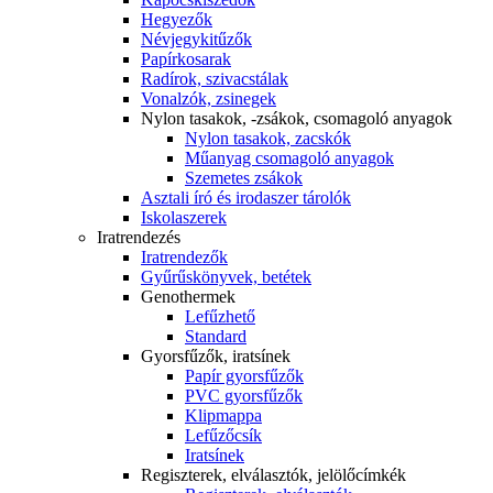
Hegyezők
Névjegykitűzők
Papírkosarak
Radírok, szivacstálak
Vonalzók, zsinegek
Nylon tasakok, -zsákok, csomagoló anyagok
Nylon tasakok, zacskók
Műanyag csomagoló anyagok
Szemetes zsákok
Asztali író és irodaszer tárolók
Iskolaszerek
Iratrendezés
Iratrendezők
Gyűrűskönyvek, betétek
Genothermek
Lefűzhető
Standard
Gyorsfűzők, iratsínek
Papír gyorsfűzők
PVC gyorsfűzők
Klipmappa
Lefűzőcsík
Iratsínek
Regiszterek, elválasztók, jelölőcímkék