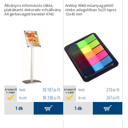
Állványos információs tábla,
Antilop 9060 műanyag jelölő
plakáttartó dekoratív infoállvány
címke adagolóban 5x25 lapos
A4 gérbevágott kerettel 4743
12x45 mm
30.187
Ft
210
Ft
Nettó:
Nettó:
ÁTVEHETŐ
,80
ÁTVEHETŐ
,90
1-3 NAP
1-3 NAP
38.338
Ft
267
Ft
Bruttó:
Bruttó:
,50
,84