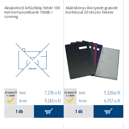
Aktakötöző lefűzőklip fehér 100
Aláírókönyv B4 nyitott grabolit
mm környezetbarát 100db /
borítással 20 részes fekete
csomag
7.278
Ft
5.320
Ft
Nettó:
Nettó:
ÁTVEHETŐ
,10
ÁTVEHETŐ
,60
1-3 NAP
1-3 NAP
9.243
Ft
6.757
Ft
Bruttó:
Bruttó:
,19
,16