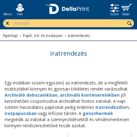
Menü
Fiók
Szűrő
Kosár
Nyitólap
Papír, író- és irodaszer
Iratrendezés
Iratrendezés
Egy irodában sosem egyszerű az iratrendezés, de a megfelelő
eszközökkel könnyen és gyorsan tökéletes rendet varázsolhat.
Archiváló dobozainkban
,
archiváló konténereinkben
jól
kereshetően csoportosítva archiválhat fontos iratokat. A napi
szinten használatos papírokat pedig érdemes
iratrendező
ben,
iratpapucsban
vagy lefűzve tárolni. A
genothermek
megvédik az iratokat a szennyeződésektől és sérülésmentesen
könnyen rendszerezhetővé teszik azokat.