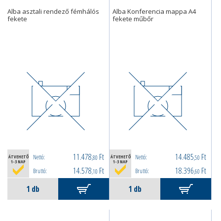
Alba asztali rendező fémhálós
Alba Konferencia mappa A4
fekete
fekete műbőr
11.478
Ft
14.485
Ft
Nettó:
Nettó:
ÁTVEHETŐ
,80
ÁTVEHETŐ
,50
1-3 NAP
1-3 NAP
14.578
Ft
18.396
Ft
Bruttó:
Bruttó:
,10
,60