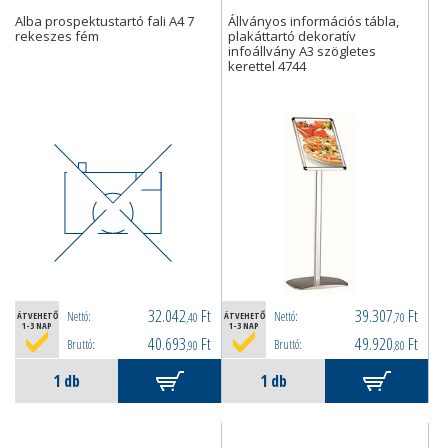
Alba prospektustartó fali A4 7
Állványos információs tábla,
rekeszes fém
plakáttartó dekoratív
infoállvány A3 szögletes
kerettel 4744
32.042
Ft
39.307
Ft
Nettó:
Nettó:
ÁTVEHETŐ
,40
ÁTVEHETŐ
,70
1-3 NAP
1-3 NAP
40.693
Ft
49.920
Ft
Bruttó:
Bruttó:
,90
,80