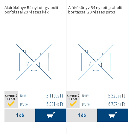
Aláírókönyv B4 nyitott grabolit
Aláírókönyv B4 nyitott grabolit
borítással 20 részes kék
borítással 20 részes piros
5.119
Ft
5.320
Ft
Nettó:
Nettó:
ÁTVEHETŐ
,28
ÁTVEHETŐ
,60
1-3 NAP
1-3 NAP
6.501
Ft
6.757
Ft
Bruttó:
Bruttó:
,49
,16