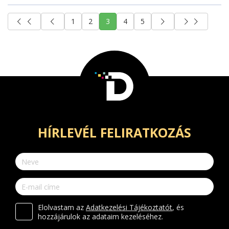
1
2
3
4
5
HÍRLEVÉL FELIRATKOZÁS
Elolvastam az
Adatkezelési Tájékoztatót
, és
hozzájárulok az adataim kezeléséhez.