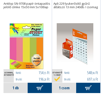
Antilop SN-9708 papír öntapadós
Apli 229 lyukerősítő gyűrű
jelölő címke 15x50 mm 5x100lap
átlátszó 13 mm 240db / csomag
154
Ft
548
Ft
Nettó:
Nettó:
AZONNAL
,55
ÁTVEHETŐ
,96
ÁTVEHETŐ
1-3 NAP
196
Ft
697
Ft
Bruttó:
Bruttó:
,28
,18