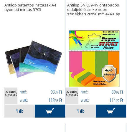
Antilop patentos irattasak A4
Antilop SN 659-4N öntapadós
nyomott mintás 5705
oldaljelölő cimke neon
színekben 20x50 mm 4x40 lap
93
Ft
89
Ft
Nettó:
Nettó:
AZONNAL
,37
AZONNAL
,92
ÁTVEHETŐ
ÁTVEHETŐ
118
Ft
114
Ft
Bruttó:
Bruttó:
,58
,20