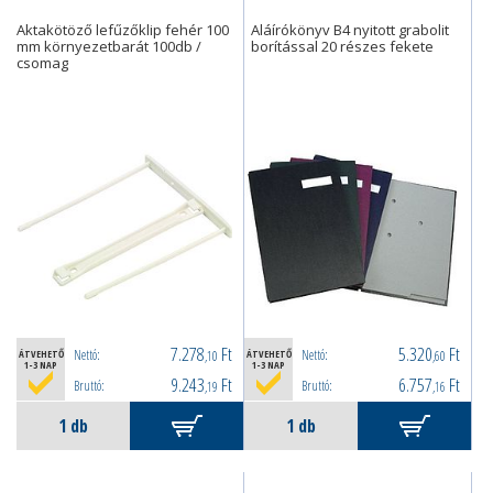
Aktakötöző lefűzőklip fehér 100
Aláírókönyv B4 nyitott grabolit
mm környezetbarát 100db /
borítással 20 részes fekete
csomag
7.278
Ft
5.320
Ft
Nettó:
Nettó:
ÁTVEHETŐ
,10
ÁTVEHETŐ
,60
1-3 NAP
1-3 NAP
9.243
Ft
6.757
Ft
Bruttó:
Bruttó:
,19
,16