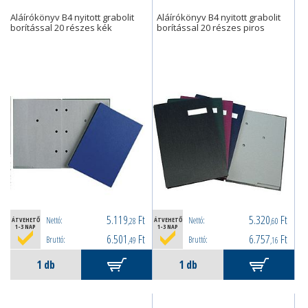
Aláírókönyv B4 nyitott grabolit
Aláírókönyv B4 nyitott grabolit
borítással 20 részes kék
borítással 20 részes piros
5.119
Ft
5.320
Ft
Nettó:
Nettó:
ÁTVEHETŐ
,28
ÁTVEHETŐ
,60
1-3 NAP
1-3 NAP
6.501
Ft
6.757
Ft
Bruttó:
Bruttó:
,49
,16