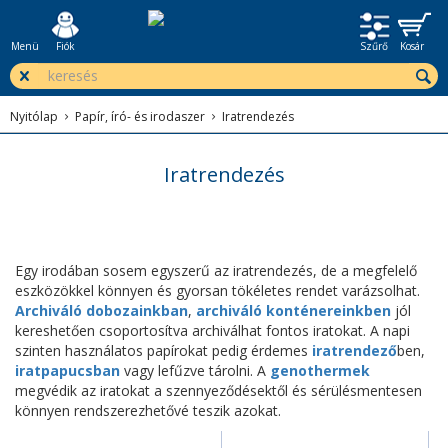
Menü
Fiók
Szűrő
Kosár
Nyitólap
Papír, író- és irodaszer
Iratrendezés
Iratrendezés
Egy irodában sosem egyszerű az iratrendezés, de a megfelelő
eszközökkel könnyen és gyorsan tökéletes rendet varázsolhat.
Archiváló dobozainkban
,
archiváló konténereinkben
jól
kereshetően csoportosítva archiválhat fontos iratokat. A napi
szinten használatos papírokat pedig érdemes
iratrendező
ben,
iratpapucsban
vagy lefűzve tárolni. A
genothermek
megvédik az iratokat a szennyeződésektől és sérülésmentesen
könnyen rendszerezhetővé teszik azokat.