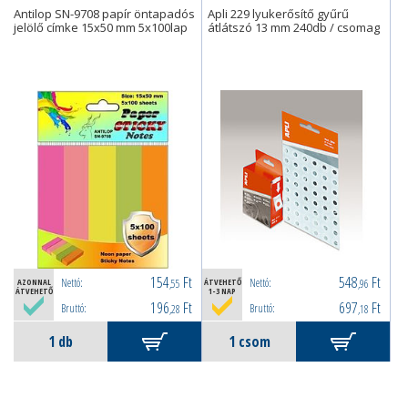
Antilop SN-9708 papír öntapadós
Apli 229 lyukerősítő gyűrű
jelölő címke 15x50 mm 5x100lap
átlátszó 13 mm 240db / csomag
154
Ft
548
Ft
Nettó:
Nettó:
AZONNAL
,55
ÁTVEHETŐ
,96
ÁTVEHETŐ
1-3 NAP
196
Ft
697
Ft
Bruttó:
Bruttó:
,28
,18