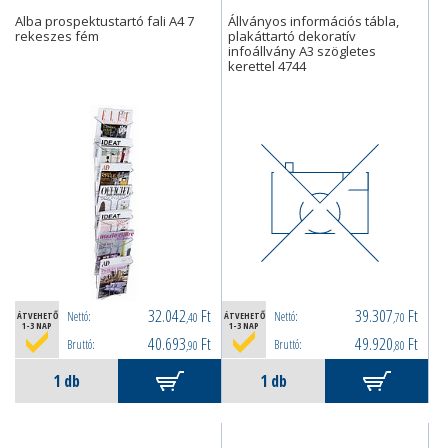
Alba prospektustartó fali A4 7
Állványos információs tábla,
rekeszes fém
plakáttartó dekoratív
infoállvány A3 szögletes
kerettel 4744
32.042
Ft
39.307
Ft
Nettó:
Nettó:
ÁTVEHETŐ
,40
ÁTVEHETŐ
,70
1-3 NAP
1-3 NAP
40.693
Ft
49.920
Ft
Bruttó:
Bruttó:
,90
,80