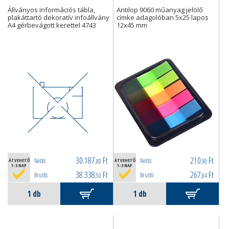
Állványos információs tábla,
Antilop 9060 műanyag jelölő
plakáttartó dekoratív infoállvány
címke adagolóban 5x25 lapos
A4 gérbevágott kerettel 4743
12x45 mm
30.187
Ft
210
Ft
Nettó:
Nettó:
ÁTVEHETŐ
,80
ÁTVEHETŐ
,90
1-3 NAP
1-3 NAP
38.338
Ft
267
Ft
Bruttó:
Bruttó:
,50
,84