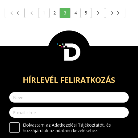
1
2
3
4
5
HÍRLEVÉL FELIRATKOZÁS
Elolvastam az
Adatkezelési Tájékoztatót
, és
hozzájárulok az adataim kezeléséhez.