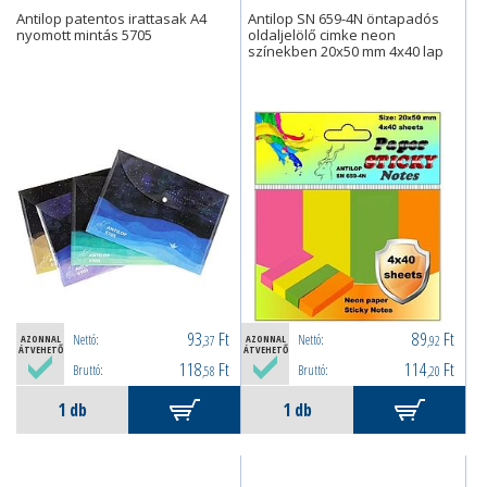
Antilop patentos irattasak A4
Antilop SN 659-4N öntapadós
nyomott mintás 5705
oldaljelölő cimke neon
színekben 20x50 mm 4x40 lap
93
Ft
89
Ft
Nettó:
Nettó:
AZONNAL
,37
AZONNAL
,92
ÁTVEHETŐ
ÁTVEHETŐ
118
Ft
114
Ft
Bruttó:
Bruttó:
,58
,20