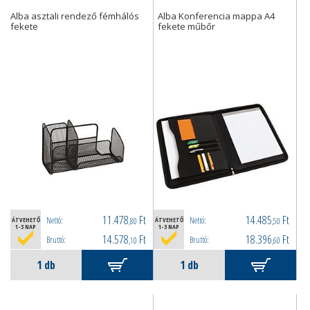
Alba asztali rendező fémhálós
Alba Konferencia mappa A4
fekete
fekete műbőr
11.478
Ft
14.485
Ft
Nettó:
Nettó:
ÁTVEHETŐ
,80
ÁTVEHETŐ
,50
1-3 NAP
1-3 NAP
14.578
Ft
18.396
Ft
Bruttó:
Bruttó:
,10
,60