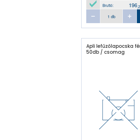
betét
196
Bruttó:
,
névjegykártya tartó zseb
névjegytartó
oklevéltartó
okmánytartó
okmánytartó henger
Apli lefűzőlapocska f
50db / csomag
oldaljelölő
papírtömb kiemelő
patentos tasak
pénztálca
plakátkeret
pólyás dosszié
prospektustartó asztali
prospektustartó fali
prospektustartó fali-
asztali
PVC tasak