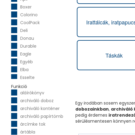
Boxer
Colorino
Irattálcák, iratpapuc
CoolPack
Deli
Donau
Durable
Eagle
Táskák
Egyéb
Elba
Esselte
Exacompta
Funkció
aláírókönyv
Fellowes
archiváló doboz
Fókusz
Egy irodában sosem egyszerű
archiváló konténer
Fornax
dobozainkban
,
archiváló
pedig érdemes
iratrendez
archiváló papírtömb
Franken
sérülésmentesen könnyen re
árcímke tok
Halas
ártábla
Helit