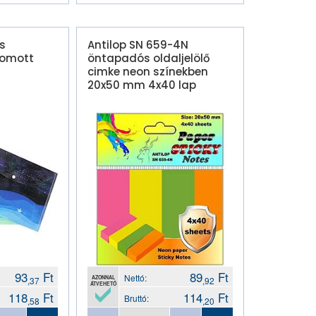
s
Antilop SN 659-4N
yomott
öntapadós oldaljelölő
cimke neon színekben
20x50 mm 4x40 lap
93
Ft
89
Ft
Nettó:
AZONNAL
,37
,92
ÁTVEHETŐ
118
Ft
114
Ft
Bruttó:
,58
,20