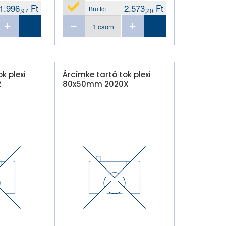
1.996
Ft
2.573
Ft
Bruttó:
,97
,20
k plexi
Árcímke tartó tok plexi
2
80x50mm 2020X