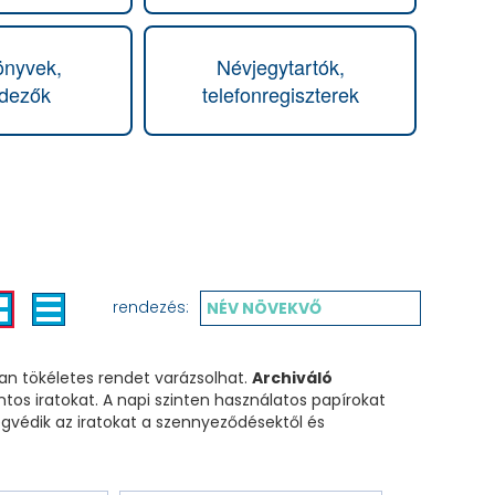
önyvek,
Névjegytartók,
ndezők
telefonregiszterek
rendezés:
NÉV NÖVEKVŐ
n tökéletes rendet varázsolhat.
Archiváló
tos iratokat. A napi szinten használatos papírokat
védik az iratokat a szennyeződésektől és