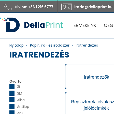
Hívjon! +36 1 216 6777
iroda@dellaprint.hu
TERMÉKEINK
CÉG
Nyitólap
Papír, író- és irodaszer
Iratrendezés
IRATRENDEZÉS
Iratrendezők
Gyártó
3L
3M
Alba
Regiszterek, elválasz
Antilop
jelölőcímkék
Apli