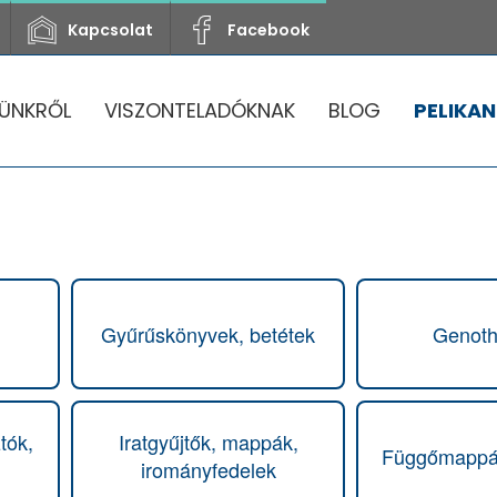
Kapcsolat
Facebook
ÜNKRŐL
VISZONTELADÓKNAK
BLOG
PELIKAN
Gyűrűskönyvek, betétek
Genot
tók,
Iratgyűjtők, mappák,
Függőmappák
irományfedelek