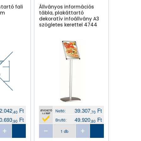
tartó fali
Állványos információs
ém
tábla, plakáttartó
dekoratív infoállvány A3
szögletes kerettel 4744
2.042
Ft
39.307
Ft
Nettó:
ÁTVEHETŐ
,40
,70
1-3 NAP
0.693
Ft
49.920
Ft
Bruttó:
,90
,80