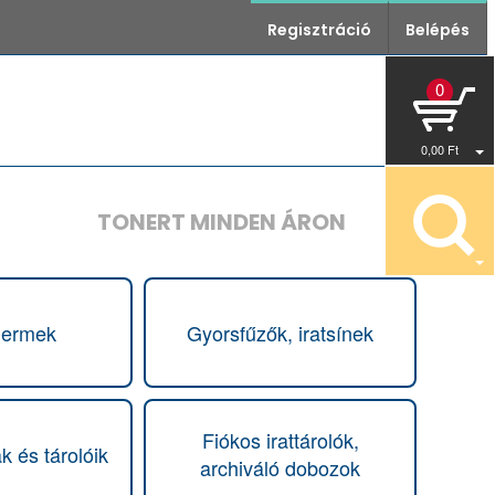
Regisztráció
Belépés
0
0
,00
Ft
TONERT MINDEN ÁRON
hermek
Gyorsfűzők, iratsínek
Fiókos irattárolók,
 és tárolóik
archiváló dobozok