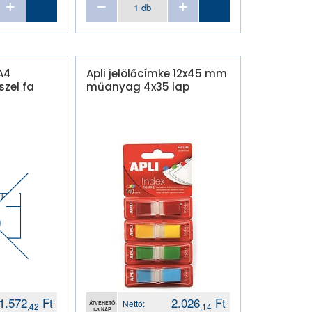
 A4
Apli jelölőcímke 12x45 mm
szel fa
műanyag 4x35 lap
1.572
Ft
2.026
Ft
Nettó:
ÁTVEHETŐ
,42
,14
1-3 NAP