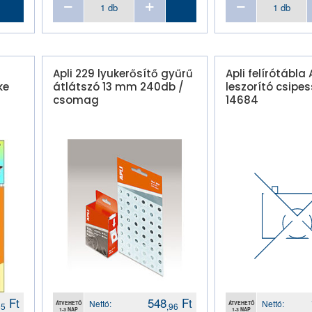
Apli 229 lyukerősítő gyűrű
Apli felírótábla
ke
átlátszó 13 mm 240db /
leszorító csipes
csomag
14684
Ft
548
Ft
Nettó:
Nettó:
ÁTVEHETŐ
ÁTVEHETŐ
55
,96
1-3 NAP
1-3 NAP