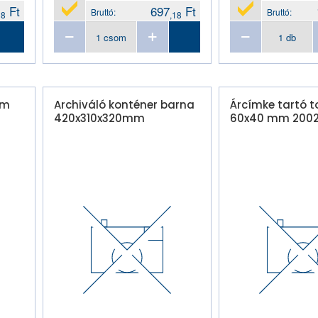
Ft
697
Ft
Bruttó:
Bruttó:
28
,18
ém
Archiváló konténer barna
Árcímke tartó to
420x310x320mm
60x40 mm 200