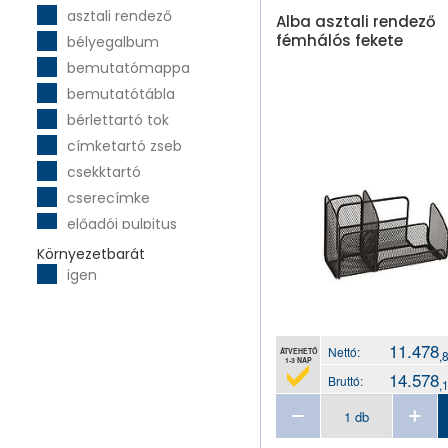
asztali rendező
Herlitz
Alba asztali rendező
fémhálós fekete
bélyegalbum
ICU
bemutatómappa
Jansen
bemutatótábla
Kensington
bérlettartó tok
Leitz
címketartó zseb
Montana
csekktartó
P+P
cserecímke
Panta Plast
előadói pulpitus
Pigna
előrendező
Plus Japan
Környezetbarát
igen
elválasztó csík
Rapesco
elválasztólap
Rexel
fedeles tároló
Sakota
11.478
Nettó:
felírótábla
Sigel
ÁTVEHETŐ
,
1-3 NAP
14.578
fiókos irattároló
Stitch
Bruttó:
,
fiókos tároló
Student
függő iratrendező
Tarifold