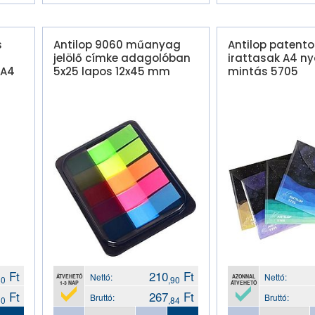
s
Antilop 9060 műanyag
Antilop patento
jelölő címke adagolóban
irattasak A4 n
 A4
5x25 lapos 12x45 mm
mintás 5705
Ft
210
Ft
Nettó:
Nettó:
ÁTVEHETŐ
AZONNAL
80
,90
1-3 NAP
ÁTVEHETŐ
Ft
267
Ft
Bruttó:
Bruttó:
50
,84