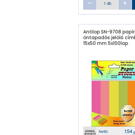
irattasak
iratvédőmappa
kartotékozó pótlap
klipmappa
Antilop SN-9708 papír
öntapadós jelölő cím
konferencia mappa
15x50 mm 5x100lap
konferencia névjelző
laptartó
laptok
laptop táska
lefűzhető genotherm
lefűzhető gyorsfűző
lefűzhető névjegytartó
lefűző
lyukerősítő
mappa
névjegykártya tartó
154
Nettó:
névjegykártya tartó
AZONNAL
,
ÁTVEHETŐ