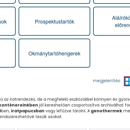
Aláírók
sok
Prospektustartók
előre
Okmánytartóhengerek
megjelenítés:
 az iratrendezés, de a megfelelő eszközökkel könnyen és gyorsa
 konténereinkben
jól kereshetően csoportosítva archiválhat fon
ő
ben,
iratpapucsban
vagy lefűzve tárolni. A
genothermek
meg
ndszerezhetővé teszik azokat.