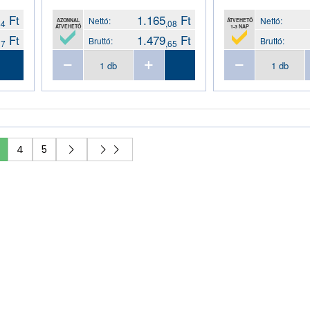
Ft
1.165
Ft
Nettó:
Nettó:
AZONNAL
ÁTVEHETŐ
44
,08
ÁTVEHETŐ
1-3 NAP
Ft
1.479
Ft
Bruttó:
Bruttó:
37
,65
4
5