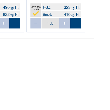
490
Ft
323
Ft
Nettó:
ÁTVEHETŐ
,35
,15
1-3 NAP
622
Ft
410
Ft
Bruttó:
,75
,40