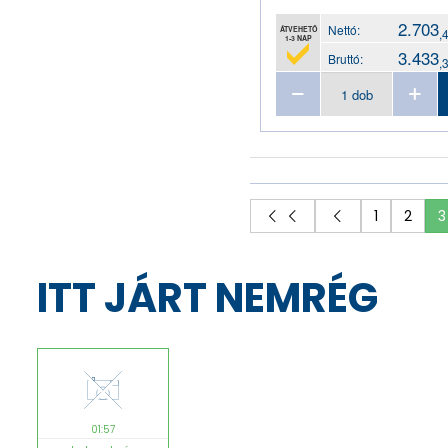
regiszter
rendszerező mappa
2.703
Nettó:
ÁTVEHETŐ
,
1-3 NAP
szalagos irományfedél
3.433
Bruttó:
,
szórólaptartó állvány
táska
tokos iratrendező
villámzáras mappa
zippes tasak
1
2
3
ITT JÁRT NEMRÉG
01:57