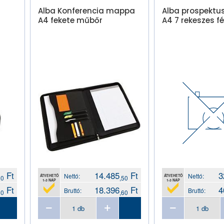
Alba Konferencia mappa
Alba prospektus
A4 fekete műbőr
A4 7 rekeszes f
Ft
14.485
Ft
3
Nettó:
Nettó:
ÁTVEHETŐ
ÁTVEHETŐ
80
,50
1-3 NAP
1-3 NAP
Ft
18.396
Ft
4
Bruttó:
Bruttó:
10
,60