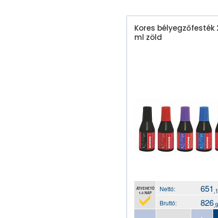
Kores bélyegzőfesték 
ml zöld
651
Nettó:
ÁTVEHETŐ
,
1-3 NAP
826
Bruttó:
,