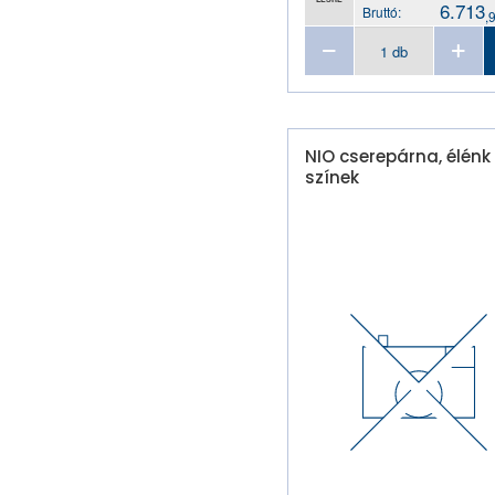
6.713
Bruttó:
,
NIO cserepárna, élénk
színek