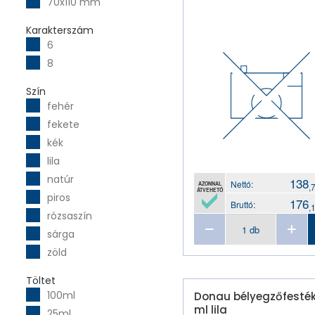
70x110 mm
Karakterszám
6
8
Szín
fehér
fekete
kék
lila
natúr
138
Nettó:
AZONNAL
,
ÁTVEHETŐ
piros
176
Bruttó:
,
rózsaszín
sárga
zöld
Töltet
100ml
Donau bélyegzőfesték
ml lila
25ml