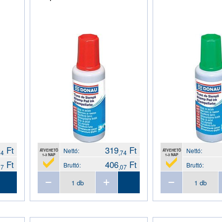
Ft
319
Ft
Nettó:
Nettó:
ÁTVEHETŐ
ÁTVEHETŐ
74
,74
1-3 NAP
1-3 NAP
Ft
406
Ft
Bruttó:
Bruttó:
07
,07