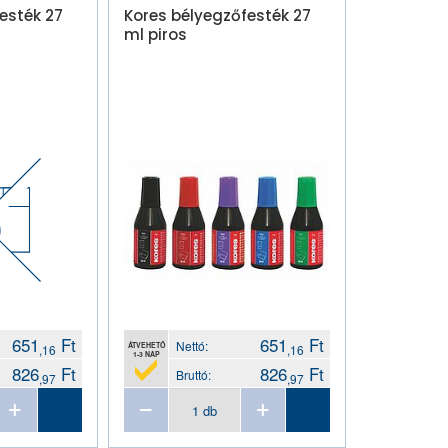
esték 27
Kores bélyegzőfesték 27
ml piros
651
Ft
651
Ft
Nettó:
ÁTVEHETŐ
,16
,16
1-3 NAP
826
Ft
826
Ft
Bruttó:
,97
,97