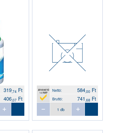
319
Ft
584
Ft
Nettó:
ÁTVEHETŐ
,74
,00
1-3 NAP
406
Ft
741
Ft
Bruttó:
,07
,68