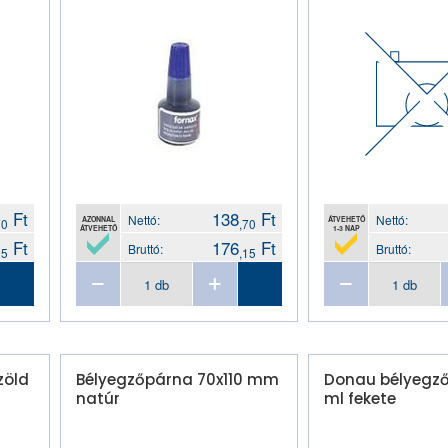
Ft
138
Ft
Nettó:
Nettó:
AZONNAL
ÁTVEHETŐ
70
,70
ÁTVEHETŐ
1-3 NAP
Ft
176
Ft
Bruttó:
Bruttó:
15
,15
zöld
Bélyegzőpárna 70x110 mm
Donau bélyegző
natúr
ml fekete