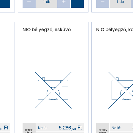
NIO bélyegző, esküvő
NIO bélyegző, 
Ft
5.286
Ft
Nettó:
Nettó:
60
,60
RENDE-
RENDE-
LÉSRE
LÉSRE