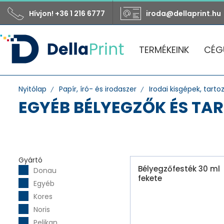
Hívjon! +36 1 216 6777
iroda@dellaprint.hu
TERMÉKEINK
CÉG
Nyitólap
Papír, író- és irodaszer
Irodai kisgépek, tarto
EGYÉB BÉLYEGZŐK ÉS TA
Gyártó
Bélyegzőfesték 30 ml
Donau
fekete
Egyéb
Kores
Noris
Pelikan