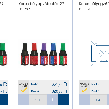
27
Kores bélyegzőfesték 27
Kores bélyegzőf
ml kék
ml lila
Ft
651
Ft
Nettó:
Nettó:
ÁTVEHETŐ
ÁTVEHETŐ
16
,16
1-3 NAP
1-3 NAP
Ft
826
Ft
Bruttó:
Bruttó:
97
,97