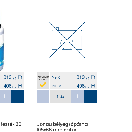
319
Ft
319
Ft
Nettó:
ÁTVEHETŐ
,74
,74
1-3 NAP
406
Ft
406
Ft
Bruttó:
,07
,07
festék 30
Donau bélyegzőpárna
105x66 mm natúr