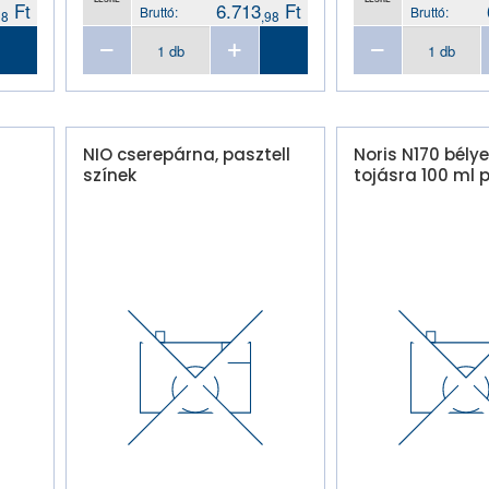
Ft
6.713
Ft
Bruttó:
Bruttó:
98
,98
NIO cserepárna, pasztell
Noris N170 bély
színek
tojásra 100 ml p