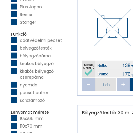
Plus Japan
Reiner
Stanger
Funkció
adatvédelmi pecsét
bélyegzőfesték
bélyegzőpárna
kirakós bélyegző
138
Nettó:
AZONNAL
,
ÁTVEHETŐ
kirakós bélyegző
176
Bruttó:
,
cserepárna
nyomda
pecsét patron
sorszámozó
Lenyomat mérete
Bélyegzőfesték 30 ml 
105x66 mm
110x70 mm