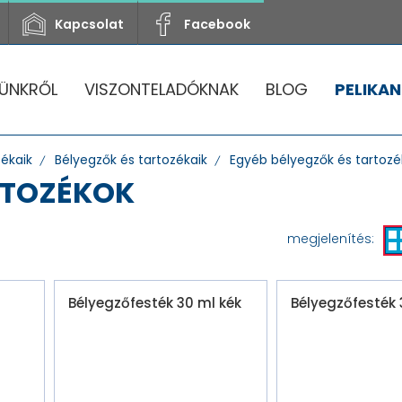
Kapcsolat
Facebook
ÜNKRŐL
VISZONTELADÓKNAK
BLOG
PELIKAN
zékaik
Bélyegzők és tartozékaik
Egyéb bélyegzők és tartozé
RTOZÉKOK
megjelenítés:
Bélyegzőfesték 30 ml kék
Bélyegzőfesték 3