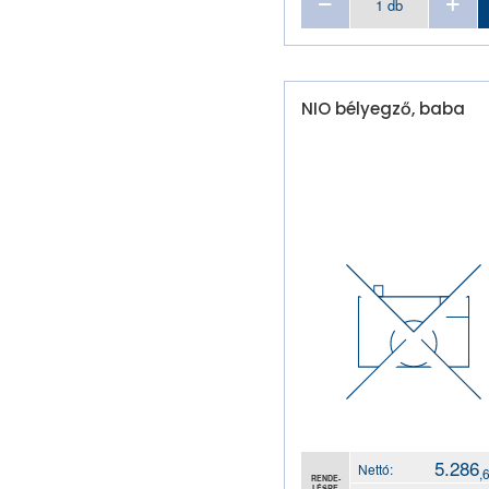
NIO bélyegző, baba
5.286
Nettó:
,
RENDE-
LÉSRE