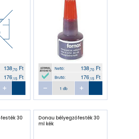
138
Ft
138
Ft
Nettó:
AZONNAL
,70
,70
ÁTVEHETŐ
176
Ft
176
Ft
Bruttó:
,15
,15
festék 30
Donau bélyegzőfesték 30
ml kék