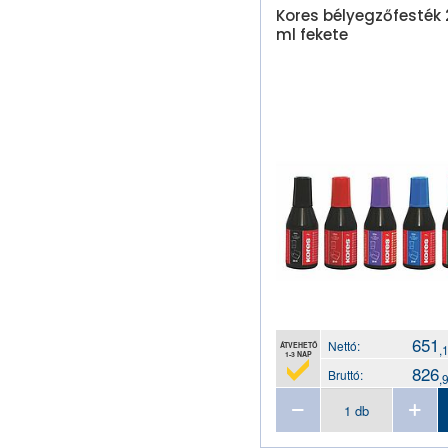
Kores bélyegzőfesték 
ml fekete
651
Nettó:
ÁTVEHETŐ
,
1-3 NAP
826
Bruttó:
,