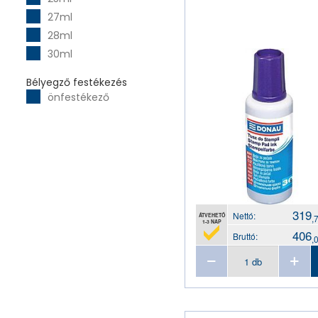
27ml
28ml
30ml
Bélyegző festékezés
önfestékező
319
Nettó:
ÁTVEHETŐ
,
1-3 NAP
406
Bruttó:
,