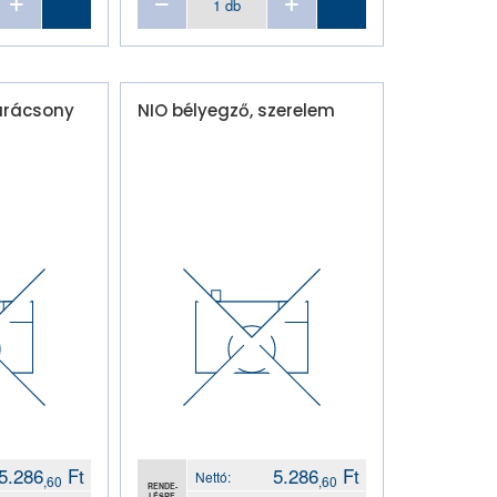
karácsony
NIO bélyegző, szerelem
5.286
Ft
5.286
Ft
Nettó:
,60
,60
RENDE-
LÉSRE