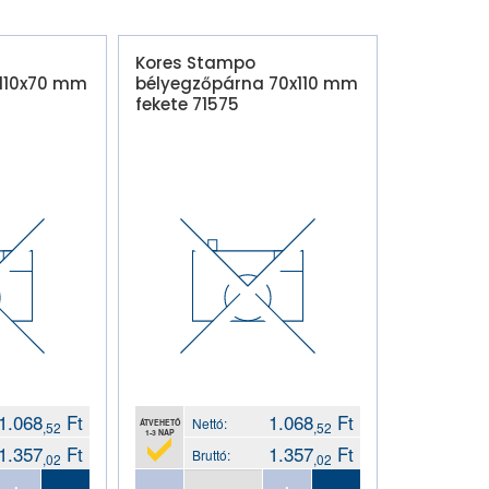
Kores Stampo
 110x70 mm
bélyegzőpárna 70x110 mm
fekete 71575
1.068
Ft
1.068
Ft
Nettó:
ÁTVEHETŐ
,52
,52
1-3 NAP
1.357
Ft
1.357
Ft
Bruttó:
,02
,02