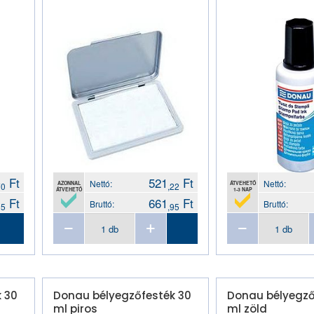
Ft
521
Ft
Nettó:
Nettó:
AZONNAL
ÁTVEHETŐ
70
,22
ÁTVEHETŐ
1-3 NAP
Ft
661
Ft
Bruttó:
Bruttó:
15
,95
 30
Donau bélyegzőfesték 30
Donau bélyegző
ml piros
ml zöld