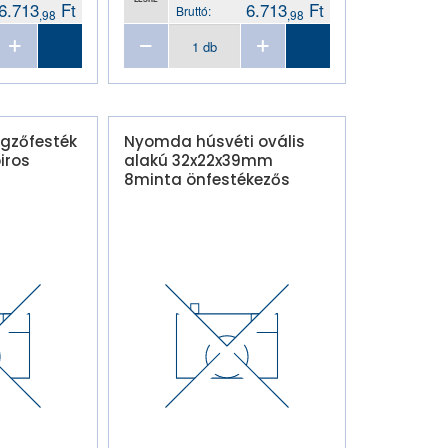
6.713
Ft
6.713
Ft
Bruttó:
,98
,98
egzőfesték
Nyomda húsvéti ovális
iros
alakú 32x22x39mm
8minta önfestékezős