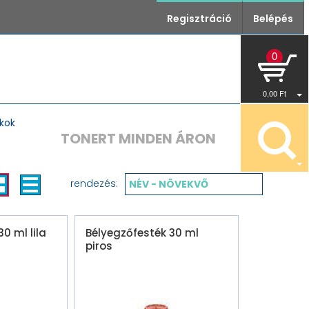
Regisztráció
Belépés
0
0
,00
Ft
kok
TONERT MINDEN ÁRON
rendezés:
NÉV - NÖVEKVŐ
0 ml lila
Bélyegzőfesték 30 ml
piros