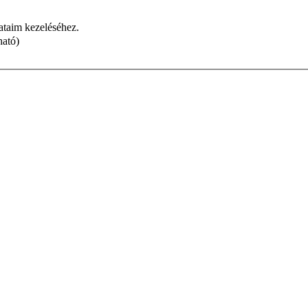
dataim kezeléséhez.
ható)