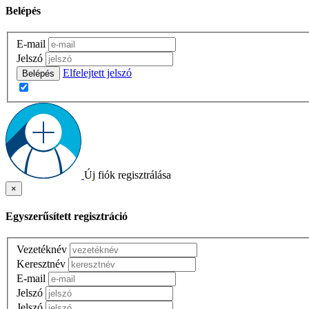
Belépés
E-mail
Jelszó
Elfelejtett jelszó
Belépés
Új fiók regisztrálása
×
Egyszerűsített regisztráció
Vezetéknév
Keresztnév
E-mail
Jelszó
Jelszó