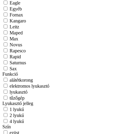
Eagle
Egyéb
Fornax
Kangaro
Leitz
Maped
Max
Novus
Rapesco
Rapid
Saturnus
Sax
Funkció
alátétkorong
elektromos lyukasztó
lyukasztó
tűzőgép
Lyukasztó jelleg
1 lyukú
2 lyukú
4 lyukú
Szín
ezüst