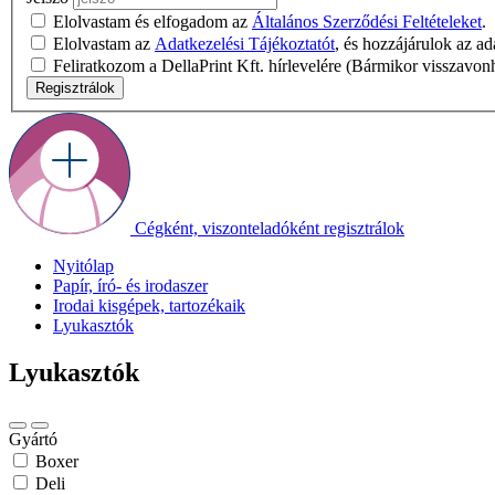
Elolvastam és elfogadom az
Általános Szerződési Feltételeket
.
Elolvastam az
Adatkezelési Tájékoztatót
, és hozzájárulok az a
Feliratkozom a DellaPrint Kft. hírlevelére (Bármikor visszavon
Regisztrálok
Cégként, viszonteladóként regisztrálok
Nyitólap
Papír, író- és irodaszer
Irodai kisgépek, tartozékaik
Lyukasztók
Lyukasztók
Gyártó
Boxer
Deli