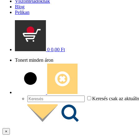
Viszonteladóknak
Blog
Pelikan
0
0
,00
Ft
Tonert minden áron
Keresés csak az aktuáli
×