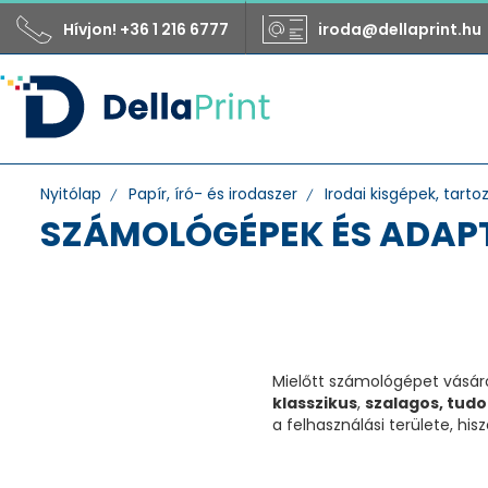
Hívjon! +36 1 216 6777
iroda@dellaprint.hu
Nyitólap
Papír, író- és irodaszer
Irodai kisgépek, tarto
SZÁMOLÓGÉPEK ÉS ADAP
Aktív szűrők
Mielőtt számológépet vásáro
klasszikus
,
szalagos,
tudo
Gyártó
a felhasználási területe, h
Sharp