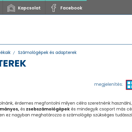
Kapcsolat
Facebook
zékaik
Számológépek és adapterek
TEREK
megjelenítés:
lnánk, érdemes megfontolni milyen célra szeretnénk használni,
mányos,
és
zsebszámológépek
és mindegyik csoport más célr
iszen ez nagyban meghatározza a számológép szükséges tudásszint