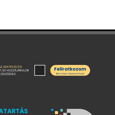
AZ
ADATKEZELÉSI
Feliratkozom
T
, ÉS HOZZÁJÁRULOK
EZELÉSÉHEZ.
Bármikor visszavonható
ATARTÁS