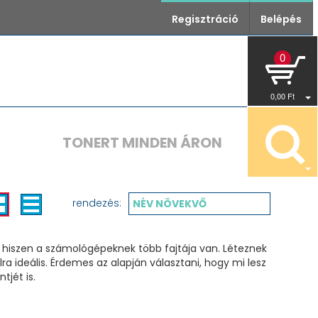
Regisztráció
Belépés
0
0
,00
Ft
TONERT MINDEN ÁRON
rendezés:
NÉV NÖVEKVŐ
 hiszen a számológépeknek több fajtája van. Léteznek
a ideális. Érdemes az alapján választani, hogy mi lesz
jét is.