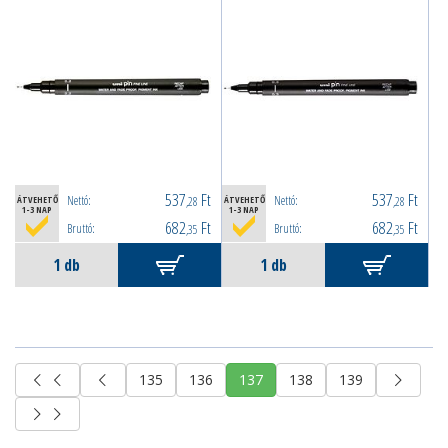
537
Ft
537
Ft
Nettó:
Nettó:
ÁTVEHETŐ
,28
ÁTVEHETŐ
,28
1-3 NAP
1-3 NAP
682
Ft
682
Ft
Bruttó:
Bruttó:
,35
,35
135
136
137
138
139