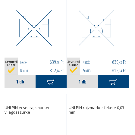
639
Ft
639
Ft
Nettó:
Nettó:
ÁTVEHETŐ
,48
ÁTVEHETŐ
,48
1-3 NAP
1-3 NAP
812
Ft
812
Ft
Bruttó:
Bruttó:
,14
,14
UNI PIN ecset rajzmarker
UNI PIN rajzmarker fekete 0,03
világosszürke
mm