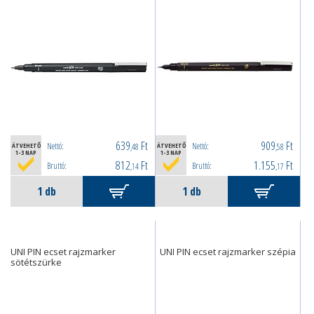
639
Ft
909
Ft
Nettó:
Nettó:
ÁTVEHETŐ
,48
ÁTVEHETŐ
,58
1-3 NAP
1-3 NAP
812
Ft
1.155
Ft
Bruttó:
Bruttó:
,14
,17
UNI PIN ecset rajzmarker
UNI PIN ecset rajzmarker szépia
sötétszürke