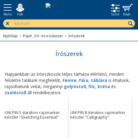
Menü
Fiók
Szűrő
Kosár
Nyitólap
Papír, író- és irodaszer
Írószerek
Írószerek
Napjainkban az íróeszközök teljes tárháza elérhető, minden
felületre találunk megfelelőt
.
Fémre, fára,
táblára
is írhatunk,
rajzolhatunk velük, megannyi
golyóstoll,
filc,
kréta
és
zseléstoll
áll rendelkezésre.
UNI PIN 5 darabos rajzmarker
UNI PIN 8 darabos rajzmarker
készlet "Sketching Essential"
készlet "Calligraphy"