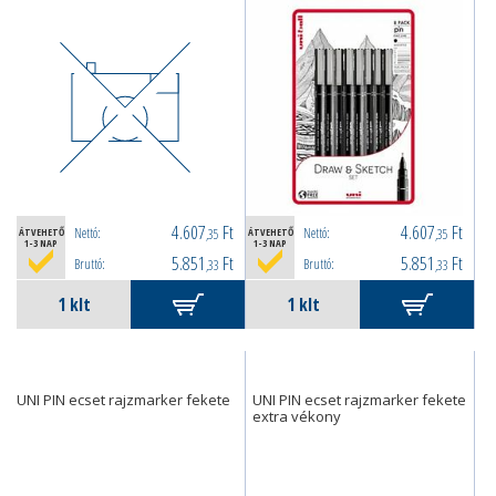
4.607
Ft
4.607
Ft
Nettó:
Nettó:
ÁTVEHETŐ
,35
ÁTVEHETŐ
,35
1-3 NAP
1-3 NAP
5.851
Ft
5.851
Ft
Bruttó:
Bruttó:
,33
,33
UNI PIN ecset rajzmarker fekete
UNI PIN ecset rajzmarker fekete
extra vékony