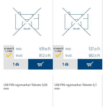
639
Ft
537
Ft
Nettó:
Nettó:
ÁTVEHETŐ
,48
ÁTVEHETŐ
,28
1-3 NAP
1-3 NAP
812
Ft
682
Ft
Bruttó:
Bruttó:
,14
,35
UNI PIN rajzmarker fekete 0,05
UNI PIN rajzmarker fekete 0,1
mm
mm