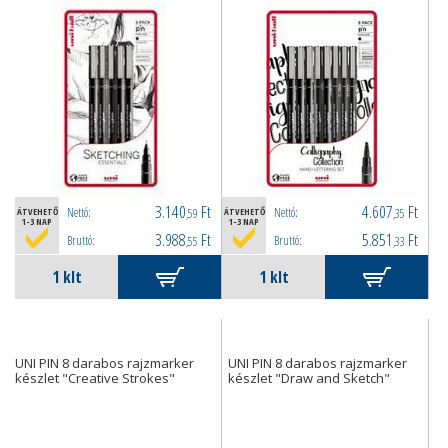
3.140
Ft
4.607
Ft
Nettó:
Nettó:
ÁTVEHETŐ
,59
ÁTVEHETŐ
,35
1-3 NAP
1-3 NAP
3.988
Ft
5.851
Ft
Bruttó:
Bruttó:
,55
,33
UNI PIN 8 darabos rajzmarker
UNI PIN 8 darabos rajzmarker
készlet "Creative Strokes"
készlet "Draw and Sketch"