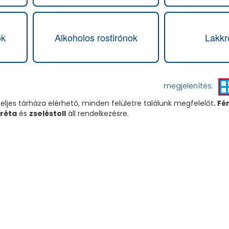
ok
Alkoholos rostirónok
Lakkr
megjelenítés:
eljes tárháza elérhető, minden felületre találunk megfelelőt
.
Fé
réta
és
zseléstoll
áll rendelkezésre.