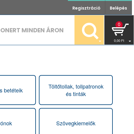
Regisztráció
Belépés
0
TONERT MINDEN ÁRON
0
,00
Ft
Töltőtollak, tollpatronok
s betéteik
és tinták
rónok
Szövegkiemelők