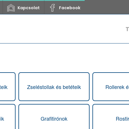
Kapcsolat
Facebook
teik
Zseléstollak és betéteik
Rollerek é
ik
Grafitirónok
Rosti