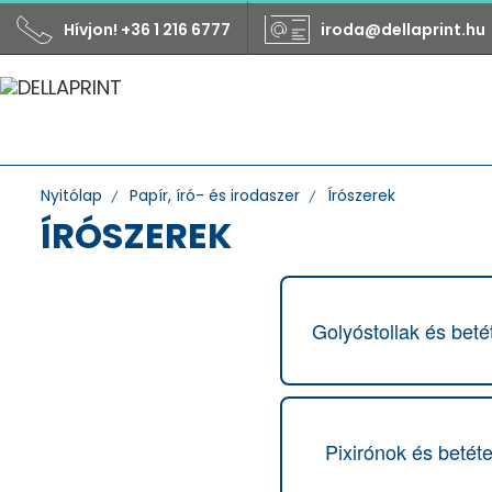
Hívjon! +36 1 216 6777
iroda@dellaprint.hu
Nyitólap
Papír, író- és irodaszer
Írószerek
ÍRÓSZEREK
Golyóstollak és beté
Gyártó
Aihao
Antilop
Apli
Pixirónok és betéte
Aristo