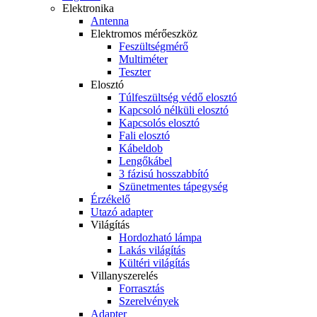
Elektronika
Antenna
Elektromos mérőeszköz
Feszültségmérő
Multiméter
Teszter
Elosztó
Túlfeszültség védő elosztó
Kapcsoló nélküli elosztó
Kapcsolós elosztó
Fali elosztó
Kábeldob
Lengőkábel
3 fázisú hosszabbító
Szünetmentes tápegység
Érzékelő
Utazó adapter
Világítás
Hordozható lámpa
Lakás világítás
Kültéri világítás
Villanyszerelés
Forrasztás
Szerelvények
Adapter