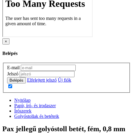
×
Belépés
E-mail
Jelszó
Elfelejtett jelszó
Új fiók
Belépés
Nyitólap
Papír, író- és irodaszer
Írószerek
Golyóstollak és betéteik
Pax jellegű golyóstoll betét, fém, 0,8 mm