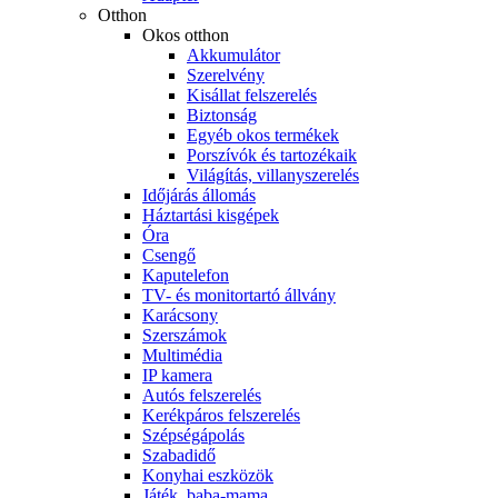
Otthon
Okos otthon
Akkumulátor
Szerelvény
Kisállat felszerelés
Biztonság
Egyéb okos termékek
Porszívók és tartozékaik
Világítás, villanyszerelés
Időjárás állomás
Háztartási kisgépek
Óra
Csengő
Kaputelefon
TV- és monitortartó állvány
Karácsony
Szerszámok
Multimédia
IP kamera
Autós felszerelés
Kerékpáros felszerelés
Szépségápolás
Szabadidő
Konyhai eszközök
Játék, baba-mama