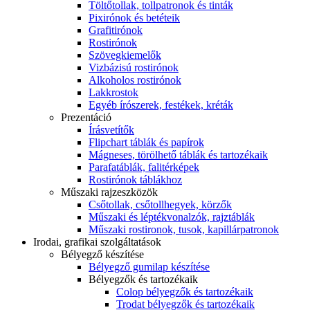
Töltőtollak, tollpatronok és tinták
Pixirónok és betéteik
Grafitirónok
Rostirónok
Szövegkiemelők
Vizbázisú rostirónok
Alkoholos rostirónok
Lakkrostok
Egyéb írószerek, festékek, kréták
Prezentáció
Írásvetítők
Flipchart táblák és papírok
Mágneses, törölhető táblák és tartozékaik
Parafatáblák, falitérképek
Rostirónok táblákhoz
Műszaki rajzeszközök
Csőtollak, csőtollhegyek, körzők
Műszaki és léptékvonalzók, rajztáblák
Műszaki rostironok, tusok, kapillárpatronok
Irodai, grafikai szolgáltatások
Bélyegző készítése
Bélyegző gumilap készítése
Bélyegzők és tartozékaik
Colop bélyegzők és tartozékaik
Trodat bélyegzők és tartozékaik