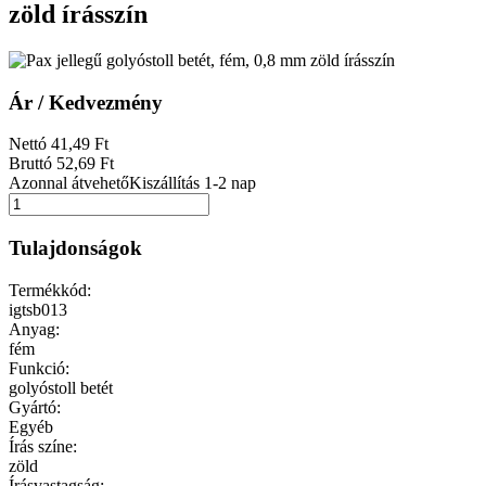
zöld írásszín
Ár / Kedvezmény
Nettó
41
,49
Ft
Bruttó
52
,69
Ft
Azonnal átvehető
Kiszállítás 1-2 nap
Tulajdonságok
Termékkód:
igtsb013
Anyag:
fém
Funkció:
golyóstoll betét
Gyártó:
Egyéb
Írás színe:
zöld
Írásvastagság: