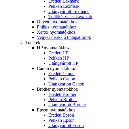
Eredeti Lexmark
Pelikan Lexmark
Utángyártott Lexmark
Töltőkészletek Lexmark
Olivetti nyomtatókhoz
Philips nyomtatókhoz
Xerox nyomtatókhoz
Vegyes márkájú tintapatronok
Tonerek
HP nyomtatókhoz
Eredeti HP
Pelikan HP
Utángyártott HP
Canon nyomtatókhoz
Eredeti Canon
Pelikan Canon
Utángyártott Canon
Brother nyomtatókhoz
Eredeti Brother
Pelikan Brother
Utángyártott Brother
Epson nyomtatókhoz
Eredeti Epson
Pelikan Epson
Utángyártott Epson