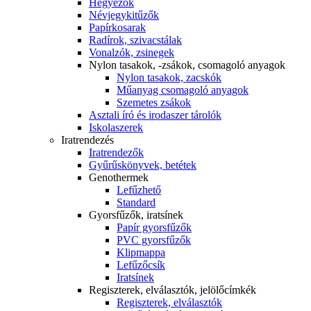
Hegyezők
Névjegykitűzők
Papírkosarak
Radírok, szivacstálak
Vonalzók, zsinegek
Nylon tasakok, -zsákok, csomagoló anyagok
Nylon tasakok, zacskók
Műanyag csomagoló anyagok
Szemetes zsákok
Asztali író és irodaszer tárolók
Iskolaszerek
Iratrendezés
Iratrendezők
Gyűrűskönyvek, betétek
Genothermek
Lefűzhető
Standard
Gyorsfűzők, iratsínek
Papír gyorsfűzők
PVC gyorsfűzők
Klipmappa
Lefűzőcsík
Iratsínek
Regiszterek, elválasztók, jelölőcímkék
Regiszterek, elválasztók