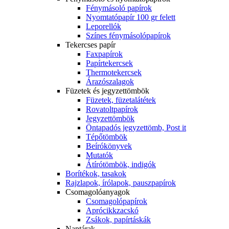
Fénymásoló papírok
Nyomtatópapír 100 gr felett
Leporellók
Színes fénymásolópapírok
Tekercses papír
Faxpapírok
Papírtekercsek
Thermotekercsek
Árazószalagok
Füzetek és jegyzettömbök
Füzetek, füzetalátétek
Rovatoltpapírok
Jegyzettömbök
Öntapadós jegyzettömb, Post it
Tépőtömbök
Beírókönyvek
Mutatók
Átírótömbök, indigók
Borítékok, tasakok
Rajzlapok, írólapok, pauszpapírok
Csomagolóanyagok
Csomagolópapírok
Aprócikkzacskó
Zsákok, papírtáskák
Naptárak