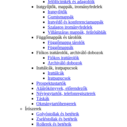
Jelölőcímkék és adagolóik
Iratgyűjtők, mappák, irományfedelek
Iratgyűjtők
Gumismappák
Iratvédő és konferenciamappák
Szalagos irományfedelek
Villámzáras mappák, felírótáblák
Függőmappák és tárolóik
Függőmappa tárolók
Függőmappák
Fiókos irattárolók, archiváló dobozok
Fiókos irattárolók
Archiváló dobozok
Irattálcák, iratpapucsok
Irattálcák
Iratpapucsok
Prospektustartók
Aláírókönyvek, előrendezők
Névjegytartók, telefonregiszterek
Táskák
Okmánytartóhengerek
Írószerek
Golyóstollak és betéteik
Zseléstollak és betéteik
Rollerek és betéteik