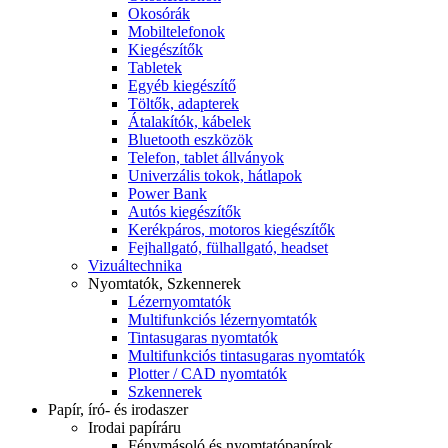
Okosórák
Mobiltelefonok
Kiegészítők
Tabletek
Egyéb kiegészítő
Töltők, adapterek
Átalakítók, kábelek
Bluetooth eszközök
Telefon, tablet állványok
Univerzális tokok, hátlapok
Power Bank
Autós kiegészítők
Kerékpáros, motoros kiegészítők
Fejhallgató, fülhallgató, headset
Vizuáltechnika
Nyomtatók, Szkennerek
Lézernyomtatók
Multifunkciós lézernyomtatók
Tintasugaras nyomtatók
Multifunkciós tintasugaras nyomtatók
Plotter / CAD nyomtatók
Szkennerek
Papír, író- és irodaszer
Irodai papíráru
Fénymásoló és nyomtatópapírok