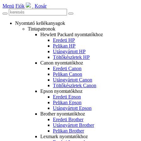
Menü
Fiók
Kosár
Nyomtató kellékanyagok
Tintapatronok
Hewlett Packard nyomtatókhoz
Eredeti HP
Pelikan HP
Utángyártott HP
Töltőkészletek HP
Canon nyomtatókhoz
Eredeti Canon
Pelikan Canon
Utángyártott Canon
Töltőkészletek Canon
Epson nyomtatókhoz
Eredeti Epson
Pelikan Epson
Utángyártott Epson
Brother nyomtatókhoz
Eredeti Brother
Utángyártott Brother
Pelikan Brother
Lexmark nyomtatókhoz