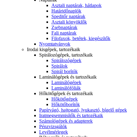
Asztali naptárak, hátlapok
Határidőnaplók
Speditőr naptárak
Asztali könyöklők
Zsebnaptárak
Fali naptárak
Filofaxok, betétek, kiegészítők
Nyomtatványok
Irodai kisgépek, tartozékaik
Spirálozógépek, tartozékaik
Spirálozógépek
Spirálok
Spirál borítók
Laminálógépek és tartozékaik
Laminálógépek
Laminálófóliák
Hőkötőgépek és tartozékaik
Hőkötőgépek
Hőkötőborítók
Papírvágó, hajtogató, lyukasztó, bígelő gépek
Iratmegsemmisítők és tartozékaik
Számológépek és adapterek
Pénzvizsgálók
Levélmérlegek