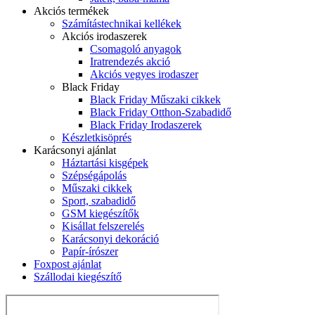
Akciós termékek
Számítástechnikai kellékek
Akciós irodaszerek
Csomagoló anyagok
Iratrendezés akció
Akciós vegyes irodaszer
Black Friday
Black Friday Műszaki cikkek
Black Friday Otthon-Szabadidő
Black Friday Irodaszerek
Készletkisöprés
Karácsonyi ajánlat
Háztartási kisgépek
Szépségápolás
Műszaki cikkek
Sport, szabadidő
GSM kiegészítők
Kisállat felszerelés
Karácsonyi dekoráció
Papír-írószer
Foxpost ajánlat
Szállodai kiegészítő