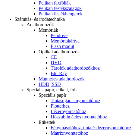
Pelikan faxfóliák
Pelikan festékszalagok
Pelikan festékhengerek
Számítás- és irodatechnika
Adathordozók
Memóriák
Pendrive
Memóriakártya
Flash modul
Optikai adathordozók
CD
DVD
Tárolók adathordozókhoz
Blu-Ray
Mágneses adathordozók
HDD, SSD
Speciális papír, etikett, fólia
Speciális papír
Tintasugaras nyomtatóhoz
Plotterhez
Lézernyomtatóhoz
Hőszublimációs nyomtatóhoz
Etikettek
Fénymásolóhoz, tinta és lézernyomtatóhoz
Mátrixnyomtatóhoz