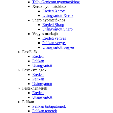
Tally Genicom nyomtatókhoz
Xerox nyomtatókhoz
Eredeti Xerox
Utángyártott Xerox
Sharp nyomtatókhoz
Eredeti Sharp
Utángyártott Sharp
Vegyes márkájú
Eredeti vegyes
Pelikan vegyes
Utángyártott vegyes
Faxfóliák
Eredeti
Pelikan
Utángyártott
Festékszalagok
Eredeti
Pelikan
Utángyártott
Festékhengerek
Eredeti
Utángyártott
Pelikan
Pelikan tintapatronok
Pelikan tonerek