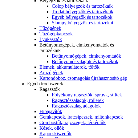
Bélyegzők és tartozékaik
Colop bélyegzők és tartozékaik
Trodat bélyegzők és tartozékaik
Egyéb bélyegzők és tartozékok
Stampy bélyegzők és tartozékai
Tűzőgépek
Tűzőgépkapcsok
Lyukasztók
Betűnyomógépek, cimkenyomtatók és
tartozékaik
Betűnyomógépek, cimkenyomtatók
Betűnyomószalagok és tartozékok
Elemek, akkumulátorok, töltők
Árazógépek
Kartondoboz, csomagolás újrahasznosító gép
Egyéb irodaszerek
Ragasztók
Folyékony ragasztók, sprayk, stiftek
Ragasztószalagok, rollerek
Ragasztószalag adagolók
Hibajavítók
Gemkapcsok, iratcsipeszek, miltonkapcsok
Gombostűk, rajzszegek, térképtűk
Kések, ollók
Kapocskiszedők