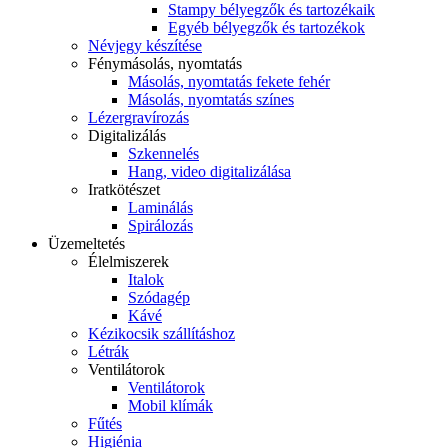
Stampy bélyegzők és tartozékaik
Egyéb bélyegzők és tartozékok
Névjegy készítése
Fénymásolás, nyomtatás
Másolás, nyomtatás fekete fehér
Másolás, nyomtatás színes
Lézergravírozás
Digitalizálás
Szkennelés
Hang, video digitalizálása
Iratkötészet
Laminálás
Spirálozás
Üzemeltetés
Élelmiszerek
Italok
Szódagép
Kávé
Kézikocsik szállításhoz
Létrák
Ventilátorok
Ventilátorok
Mobil klímák
Fűtés
Higiénia