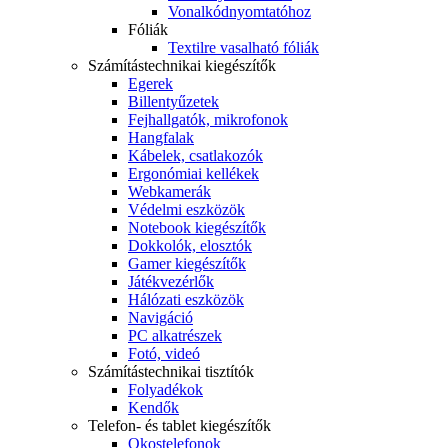
Vonalkódnyomtatóhoz
Fóliák
Textilre vasalható fóliák
Számítástechnikai kiegészítők
Egerek
Billentyűzetek
Fejhallgatók, mikrofonok
Hangfalak
Kábelek, csatlakozók
Ergonómiai kellékek
Webkamerák
Védelmi eszközök
Notebook kiegészítők
Dokkolók, elosztók
Gamer kiegészítők
Játékvezérlők
Hálózati eszközök
Navigáció
PC alkatrészek
Fotó, videó
Számítástechnikai tisztítók
Folyadékok
Kendők
Telefon- és tablet kiegészítők
Okostelefonok