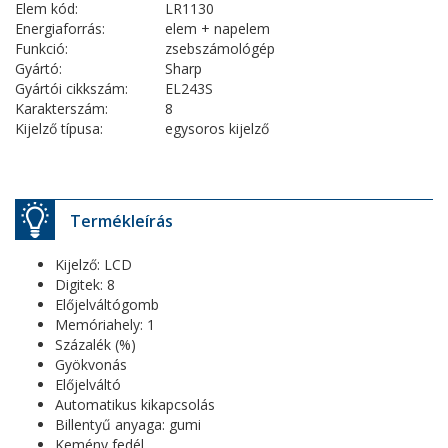
Elem kód:
LR1130
Energiaforrás:
elem + napelem
Funkció:
zsebszámológép
Gyártó:
Sharp
Gyártói cikkszám:
EL243S
Karakterszám:
8
Kijelző típusa:
egysoros kijelző
Termékleírás
Kijelző: LCD
Digitek: 8
Előjelváltógomb
Memóriahely: 1
Százalék (%)
Gyökvonás
Előjelváltó
Automatikus kikapcsolás
Billentyű anyaga: gumi
Kemény fedél