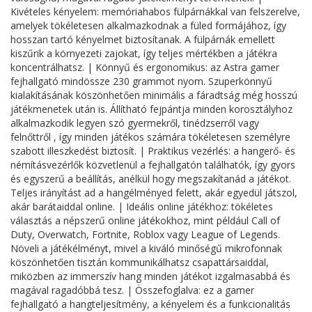
Kivételes kényelem: memóriahabos fülpárnákkal van felszerelve,
amelyek tökéletesen alkalmazkodnak a füled formájához, így
hosszan tartó kényelmet biztosítanak. A fülpárnák emellett
kiszűrik a környezeti zajokat, így teljes mértékben a játékra
koncentrálhatsz. | Könnyű és ergonomikus: az Astra gamer
fejhallgató mindössze 230 grammot nyom. Szuperkönnyű
kialakításának köszönhetően minimális a fáradtság még hosszú
játékmenetek után is. Állítható fejpántja minden korosztályhoz
alkalmazkodik legyen szó gyermekről, tinédzserről vagy
felnőttről , így minden játékos számára tökéletesen személyre
szabott illeszkedést biztosít. | Praktikus vezérlés: a hangerő- és
némításvezérlők közvetlenül a fejhallgatón találhatók, így gyors
és egyszerű a beállítás, anélkül hogy megszakítanád a játékot.
Teljes irányítást ad a hangélményed felett, akár egyedül játszol,
akár barátaiddal online. | Ideális online játékhoz: tökéletes
választás a népszerű online játékokhoz, mint például Call of
Duty, Overwatch, Fortnite, Roblox vagy League of Legends.
Növeli a játékélményt, mivel a kiváló minőségű mikrofonnak
köszönhetően tisztán kommunikálhatsz csapattársaiddal,
miközben az immerszív hang minden játékot izgalmasabbá és
magával ragadóbbá tesz. | Összefoglalva: ez a gamer
fejhallgató a hangteljesítmény, a kényelem és a funkcionalitás