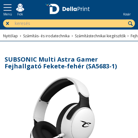
Menü
Fiók
Kosár
Nyitólap
Számítás- és irodatechnika
Számítástechnikai kiegészítők
Fejh
SUBSONIC Multi Astra Gamer
Fejhallgató Fekete-fehér (SA5683-1)