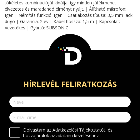
tökéletes kombinációját kínálja, így minden játékmenet
élvezetes és maradandó élményt nyújt. | Állítható mikrofon:
Igen | Némítás funkció: Igen | Csatlakozás típusa: 3,5 mm jack
dugó | Garancia: 2 év | Kábel hossza: 1,5 m | Kapcsolat:
Vezetékes | Gyártó: SUBSONIC
HÍRLEVÉL FELIRATKOZÁS
Elolvastam az
Adatkezelési Tájékoztatót
, és
hozzájárulok az adataim kezeléséhez.