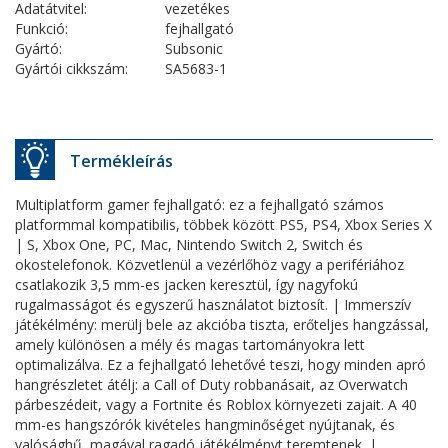
Adatátvitel:
vezetékes
Funkció:
fejhallgató
Gyártó:
Subsonic
Gyártói cikkszám:
SA5683-1
Termékleírás
Multiplatform gamer fejhallgató: ez a fejhallgató számos
platformmal kompatibilis, többek között PS5, PS4, Xbox Series X
| S, Xbox One, PC, Mac, Nintendo Switch 2, Switch és
okostelefonok. Közvetlenül a vezérlőhöz vagy a perifériához
csatlakozik 3,5 mm-es jacken keresztül, így nagyfokú
rugalmasságot és egyszerű használatot biztosít. | Immerszív
játékélmény: merülj bele az akcióba tiszta, erőteljes hangzással,
amely különösen a mély és magas tartományokra lett
optimalizálva. Ez a fejhallgató lehetővé teszi, hogy minden apró
hangrészletet átélj: a Call of Duty robbanásait, az Overwatch
párbeszédeit, vagy a Fortnite és Roblox környezeti zajait. A 40
mm-es hangszórók kivételes hangminőséget nyújtanak, és
valósághű, magával ragadó játékélményt teremtenek. |