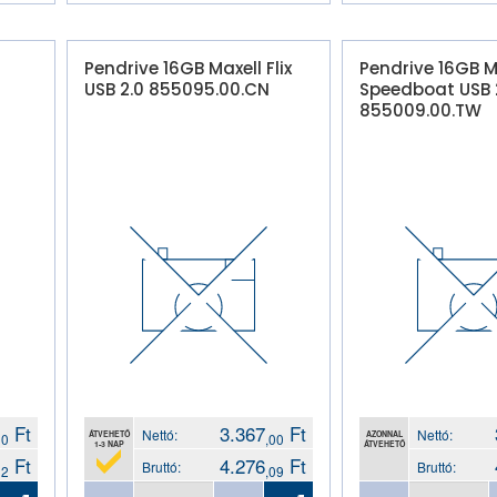
Pendrive 16GB Maxell Flix
Pendrive 16GB M
USB 2.0 855095.00.CN
Speedboat USB 2
855009.00.TW
Ft
3.367
Ft
Nettó:
Nettó:
ÁTVEHETŐ
AZONNAL
00
,00
1-3 NAP
ÁTVEHETŐ
Ft
4.276
Ft
Bruttó:
Bruttó:
02
,09