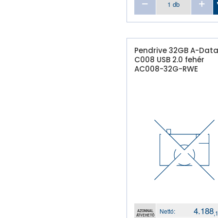
Pendrive 32GB A-Dat
C008 USB 2.0 fehér
AC008-32G-RWE
4.188
Nettó:
AZONNAL
,
ÁTVEHETŐ