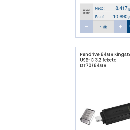
8.417
Nettó:
,
RENDE-
LÉSRE
10.690
Bruttó:
,
Pendrive 64GB Kingst
USB-C 3.2 fekete
DT70/64GB