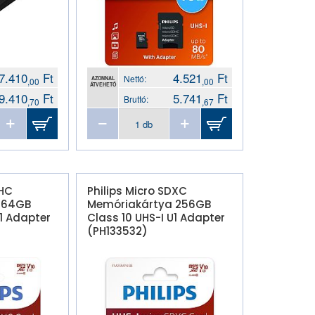
7.410
Ft
4.521
Ft
Nettó:
AZONNAL
,00
,00
ÁTVEHETŐ
9.410
Ft
5.741
Ft
Bruttó:
,70
,67
DHC
Philips Micro SDXC
 64GB
Memóriakártya 256GB
U1 Adapter
Class 10 UHS-I U1 Adapter
(PH133532)