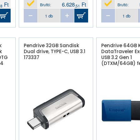
Ft
6.628
Ft
Bruttó:
Bruttó:
98
,51
k
Pendrive 32GB Sandisk
Pendrive 64GB 
k
Dual drive, TYPE-C, USB 3.1
DataTraveler E
 OTG
173337
USB 3.2 Gen 1
84
(DTXM/64GB) f