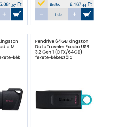
5.081
Ft
6.167
Ft
Bruttó:
,97
,44
Kingston
Pendrive 64GB Kingston
xodia M
DataTraveler Exodia USB
3.2 Gen 1 (DTX/64GB)
ekete-kék
fekete-kékeszöld