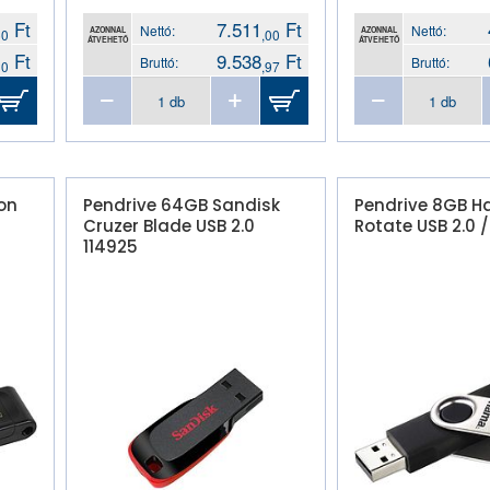
Ft
7.511
Ft
Nettó:
Nettó:
AZONNAL
AZONNAL
50
,00
ÁTVEHETŐ
ÁTVEHETŐ
Ft
9.538
Ft
Bruttó:
Bruttó:
20
,97
on
Pendrive 64GB Sandisk
Pendrive 8GB 
Cruzer Blade USB 2.0
Rotate USB 2.0 
114925