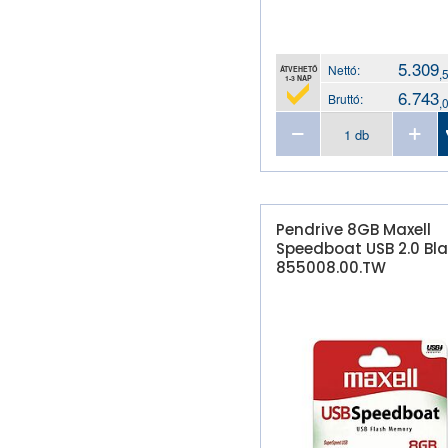
5.309
Nettó:
ÁTVEHETŐ
,
1-3 NAP
6.743
Bruttó:
,
Pendrive 8GB Maxell
Speedboat USB 2.0 Bl
855008.00.TW