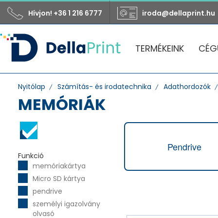
Hívjon! +36 1 216 6777
iroda@dellaprint.hu
TERMÉKEINK
CÉG
Nyitólap
Számítás- és irodatechnika
Adathordozók
MEMÓRIÁK
Pendrive
Funkció
memóriakártya
Micro SD kártya
pendrive
személyi igazolvány
olvasó