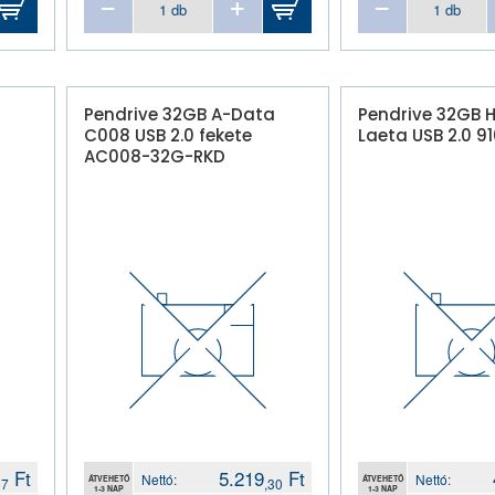
a
Pendrive 32GB A-Data
Pendrive 32GB
C008 USB 2.0 fekete
Laeta USB 2.0 9
AC008-32G-RKD
Ft
5.219
Ft
Nettó:
Nettó:
ÁTVEHETŐ
ÁTVEHETŐ
17
,30
1-3 NAP
1-3 NAP