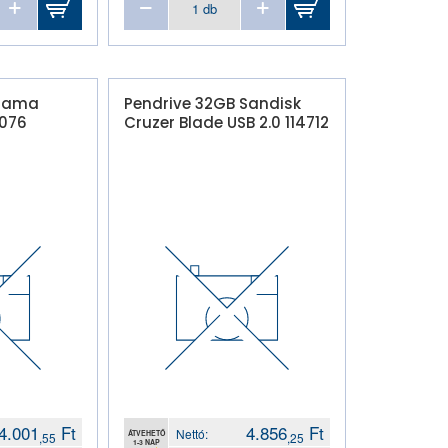
 Hama
Pendrive 32GB Sandisk
1076
Cruzer Blade USB 2.0 114712
4.001
Ft
4.856
Ft
Nettó:
ÁTVEHETŐ
,55
,25
1-3 NAP