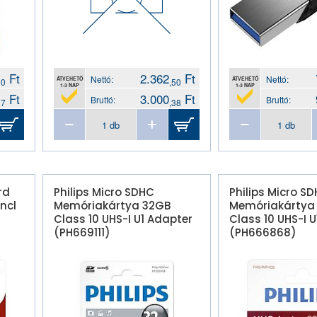
Ft
2.362
Ft
Nettó:
Nettó:
ÁTVEHETŐ
ÁTVEHETŐ
00
,50
1-3 NAP
1-3 NAP
Ft
3.000
Ft
Bruttó:
Bruttó:
37
,38
rd
Philips Micro SDHC
Philips Micro S
incl
Memóriakártya 32GB
Memóriakártya
Class 10 UHS-I U1 Adapter
Class 10 UHS-I 
(PH669111)
(PH666868)