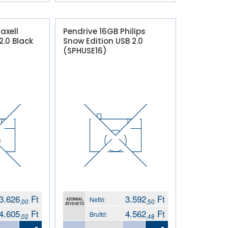
axell
Pendrive 16GB Philips
.0 Black
Snow Edition USB 2.0
(SPHUSE16)
3.626
Ft
3.592
Ft
Nettó:
AZONNAL
,00
,50
ÁTVEHETŐ
4.605
Ft
4.562
Ft
Bruttó:
,02
,48