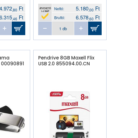
4.972
Ft
5.180
Ft
Nettó:
ÁTVEHETŐ
,80
,00
1-3 NAP
6.315
Ft
6.578
Ft
Bruttó:
,46
,60
Hama
Pendrive 8GB Maxell Flix
/ 00090891
USB 2.0 855094.00.CN