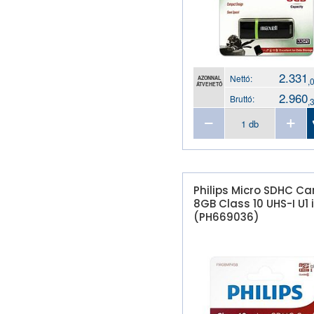
2.331
Nettó:
AZONNAL
,
ÁTVEHETŐ
2.960
Bruttó:
,
Philips Micro SDHC Ca
8GB Class 10 UHS-I U1 
(PH669036)