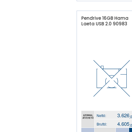
Pendrive 16GB Hama
Laeta USB 2.0 90983
3.626
Nettó:
AZONNAL
,
ÁTVEHETŐ
4.605
Bruttó:
,