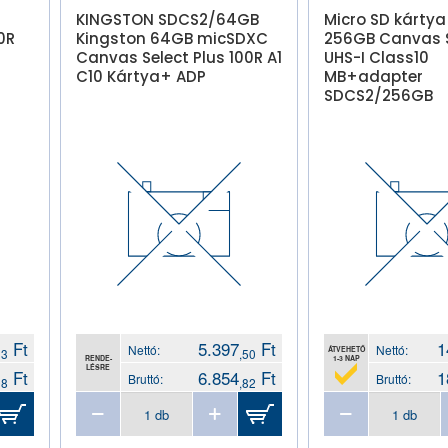
KINGSTON SDCS2/64GB
Micro SD kártya
0R
Kingston 64GB micSDXC
256GB Canvas S
Canvas Select Plus 100R A1
UHS-I Class10
C10 Kártya+ ADP
MB+adapter
SDCS2/256GB
Ft
5.397
Ft
1
Nettó:
Nettó:
ÁTVEHETŐ
13
,50
RENDE-
1-3 NAP
LÉSRE
Ft
6.854
Ft
1
Bruttó:
Bruttó:
98
,82