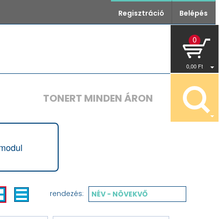
Regisztráció
Belépés
0
0
,00
Ft
TONERT MINDEN ÁRON
 modul
rendezés:
NÉV - NÖVEKVŐ