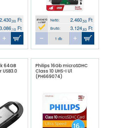
2.430
Ft
2.460
Ft
Nettó:
ÁTVEHETŐ
,00
,50
1-3 NAP
3.086
Ft
3.124
Ft
Bruttó:
,10
,83
sk 64GB
Philips 16Gb microSDHC
ir USB3.0
Class 10 UHS-I U1
(PH669074)