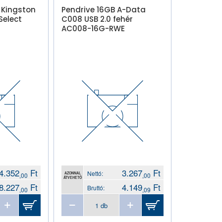
 Kingston
Pendrive 16GB A-Data
elect
C008 USB 2.0 fehér
AC008-16G-RWE
4.352
Ft
3.267
Ft
Nettó:
AZONNAL
,00
,00
ÁTVEHETŐ
8.227
Ft
4.149
Ft
Bruttó:
,00
,09