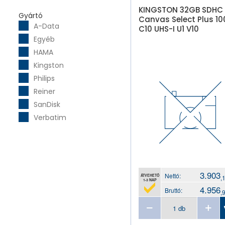
KINGSTON 32GB SDHC
Gyártó
Canvas Select Plus 10
A-Data
C10 UHS-I U1 V10
Egyéb
HAMA
Kingston
Philips
Reiner
SanDisk
Verbatim
3.903
Nettó:
ÁTVEHETŐ
,
1-3 NAP
4.956
Bruttó:
,