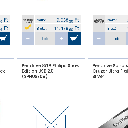
Ft
9.038
Ft
Nettó:
Nettó:
ÁTVEHETŐ
AZONNAL
50
,30
1-3 NAP
ÁTVEHETŐ
Ft
11.478
Ft
Bruttó:
Bruttó:
06
,60
Pendrive 8GB Philips Snow
Pendrive Sandi
ack
Edition USB 2.0
Cruzer Ultra Fla
(SPHUSE08)
Silver