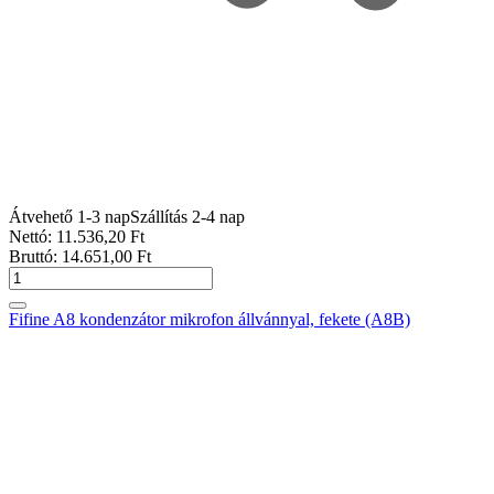
Átvehető 1-3 nap
Szállítás 2-4 nap
Nettó:
11.536
,20
Ft
Bruttó:
14.651
,00
Ft
Fifine A8 kondenzátor mikrofon állvánnyal, fekete (A8B)