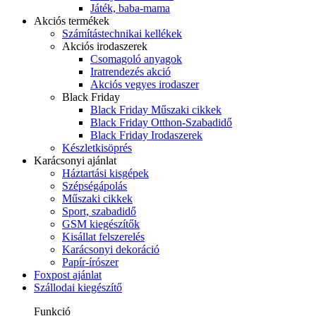
Játék, baba-mama
Akciós termékek
Számítástechnikai kellékek
Akciós irodaszerek
Csomagoló anyagok
Iratrendezés akció
Akciós vegyes irodaszer
Black Friday
Black Friday Műszaki cikkek
Black Friday Otthon-Szabadidő
Black Friday Irodaszerek
Készletkisöprés
Karácsonyi ajánlat
Háztartási kisgépek
Szépségápolás
Műszaki cikkek
Sport, szabadidő
GSM kiegészítők
Kisállat felszerelés
Karácsonyi dekoráció
Papír-írószer
Foxpost ajánlat
Szállodai kiegészítő
Funkció