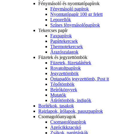
Fénymásoló és nyomtatópapírok
Fénymásoló papírok
Nyomtatópapír 100 gr felett
Leporellók
Színes fénymásolópapírok
Tekercses papír
Faxpapírok
Papírtekercsek
Thermotekercsek
Árazószalagok
Füzetek és jegyzettömbök
Füzetek, füzetalátétek
Rovatoltpapírok
Jegyzettömbök
Öntapadós jegyzettömb, Post it
Tépőtömbök
Beírókönyvek
Mutatók
Átírótömbök, indigók
Borítékok, tasakok
Rajzlapok, írólapok, pauszpapírok
Csomagolóanyagok
Csomagolópapírok
Aprócikkzacskó
Zsákok, papírtáskák