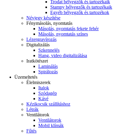
Trodat bélyegzők és tartozékaik
Stampy bélyegzők és tartozékaik
Egyéb bélyegzők és tartozékok
Névjegy készítése
Fénymásolás, nyomtatás
Másolás, nyomtatás fekete fehér
Másolás, nyomtatás színes
Lézergravírozás
Digitalizálás
Szkennelés
Hang, video digitalizálása
Iratkötészet
Laminálás
Spirálozás
Üzemeltetés
Élelmiszerek
Italok
Szódagép
Kávé
Kézikocsik szállításhoz
Létrák
Ventilátorok
Ventilátorok
Mobil klímák
Fűtés