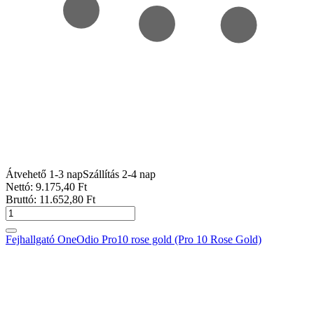
Átvehető 1-3 nap
Szállítás 2-4 nap
Nettó:
9.175
,40
Ft
Bruttó:
11.652
,80
Ft
Fejhallgató OneOdio Pro10 rose gold (Pro 10 Rose Gold)