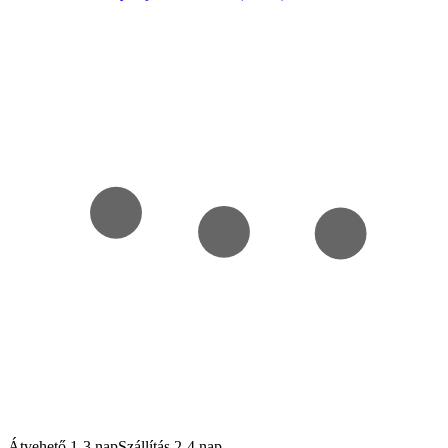
Átvehető 1-3 nap
Szállítás 2-4 nap