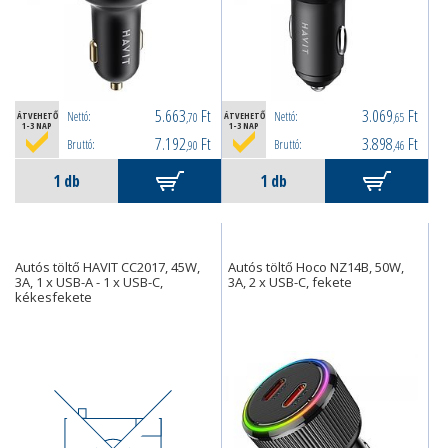
5.663
Ft
3.069
Ft
Nettó:
Nettó:
ÁTVEHETŐ
,70
ÁTVEHETŐ
,65
1-3 NAP
1-3 NAP
7.192
Ft
3.898
Ft
Bruttó:
Bruttó:
,90
,46
Autós töltő HAVIT CC2017, 45W,
Autós töltő Hoco NZ14B, 50W,
3A, 1 x USB-A - 1 x USB-C,
3A, 2 x USB-C, fekete
kékesfekete