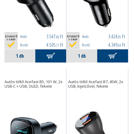
3.547
Ft
3.424
Ft
Nettó:
Nettó:
ÁTVEHETŐ
,80
ÁTVEHETŐ
,95
1-3 NAP
1-3 NAP
4.505
Ft
4.349
Ft
Bruttó:
Bruttó:
,71
,69
Autós töltő Acefast B5, 101 W, 2x
Autós töltő Acefast B7, 45W, 2x
USB-C + USB, OLED, fekete
USB, kijelzővel, fekete