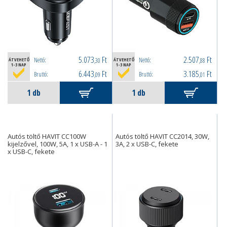
5.073
Ft
2.507
Ft
Nettó:
Nettó:
ÁTVEHETŐ
,30
ÁTVEHETŐ
,88
1-3 NAP
1-3 NAP
6.443
Ft
3.185
Ft
Bruttó:
Bruttó:
,09
,01
Autós töltő HAVIT CC100W
Autós töltő HAVIT CC2014, 30W,
kijelzővel, 100W, 5A, 1 x USB-A - 1
3A, 2 x USB-C, fekete
x USB-C, fekete