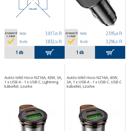
3.017
Ft
2.595
Ft
Nettó:
Nettó:
ÁTVEHETŐ
,45
ÁTVEHETŐ
,60
1-3 NAP
1-3 NAP
3.832
Ft
3.296
Ft
Bruttó:
Bruttó:
,16
,41
Autós töltő Hoco NZ16A, 43W, 3A,
Autós töltő Hoco NZ16A, 43W,
1 x USB-A - 1 x USB-C, Lightning
3A, 1 x USB-A - 1 x USB-C, USB-C
kábellel, szürke
kábellel, szürke