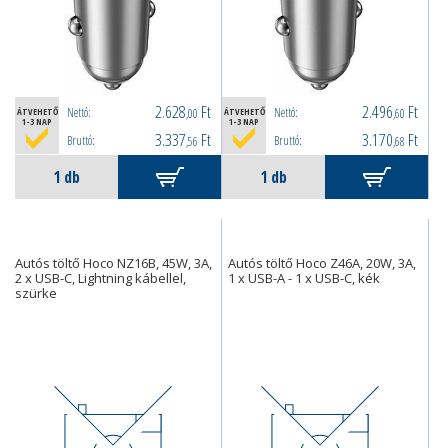
2.628
Ft
2.496
Ft
Nettó:
Nettó:
ÁTVEHETŐ
,00
ÁTVEHETŐ
,60
1-3 NAP
1-3 NAP
3.337
Ft
3.170
Ft
Bruttó:
Bruttó:
,56
,68
Autós töltő Hoco NZ16B, 45W, 3A,
Autós töltő Hoco Z46A, 20W, 3A,
2 x USB-C, Lightning kábellel,
1 x USB-A - 1 x USB-C, kék
szürke