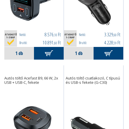
8.576
Ft
3.329
Ft
Nettó:
Nettó:
ÁTVEHETŐ
,10
ÁTVEHETŐ
,60
1-3 NAP
1-3 NAP
10.891
Ft
4.228
Ft
Bruttó:
Bruttó:
,60
,59
Autós töltő Acefast B9, 66 W, 2x
Autós töltő csatlakozó, C típusú
USB + USB-C, fekete
és USB-s fekete (G-C30)