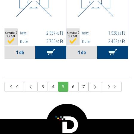
2.957
Ft
1.938
Ft
Nettó:
Nettó:
ÁTVEHETŐ
,40
ÁTVEHETŐ
,60
1-3 NAP
1-3 NAP
3.755
Ft
2.462
Ft
Bruttó:
Bruttó:
,90
,02
3
4
5
6
7