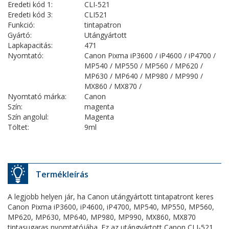
Eredeti kód 1:
CLI-521
Eredeti kód 3:
CLI521
Funkció:
tintapatron
Gyártó:
Utángyártott
Lapkapacitás:
471
Nyomtató:
Canon Pixma iP3600 / iP4600 / iP4700 /
MP540 / MP550 / MP560 / MP620 /
MP630 / MP640 / MP980 / MP990 /
MX860 / MX870 /
Nyomtató márka:
Canon
Szín:
magenta
Szín angolul:
Magenta
Töltet:
9ml
Termékleírás
A legjobb helyen jár, ha Canon utángyártott tintapatront keres
Canon Pixma iP3600, iP4600, iP4700, MP540, MP550, MP560,
MP620, MP630, MP640, MP980, MP990, MX860, MX870
tintasugaras nyomtatójába. Ez az utángyártott Canon CLI-521