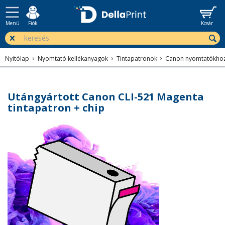
Menü
Fiók
Kosár
Nyitólap
Nyomtató kellékanyagok
Tintapatronok
Canon nyomtatókho
Utángyártott Canon CLI-521 Magenta
tintapatron + chip