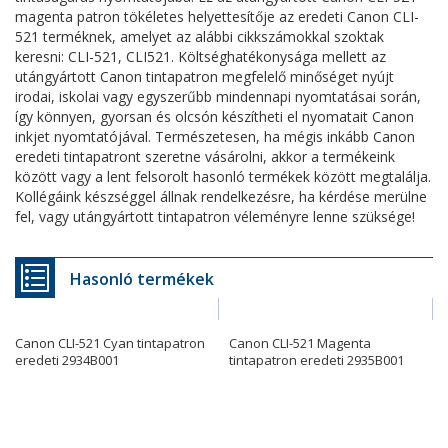
magenta patron tökéletes helyettesítője az eredeti Canon CLI-
521 terméknek, amelyet az alábbi cikkszámokkal szoktak
keresni: CLI-521, CLI521. Költséghatékonysága mellett az
utángyártott Canon tintapatron megfelelő minőséget nyújt
irodai, iskolai vagy egyszerűbb mindennapi nyomtatásai során,
így könnyen, gyorsan és olcsón készítheti el nyomatait Canon
inkjet nyomtatójával. Természetesen, ha mégis inkább Canon
eredeti tintapatront szeretne vásárolni, akkor a termékeink
között vagy a lent felsorolt hasonló termékek között megtalálja.
Kollégáink készséggel állnak rendelkezésre, ha kérdése merülne
fel, vagy utángyártott tintapatron véleményre lenne szüksége!
Hasonló termékek
Canon CLI-521 Cyan tintapatron
Canon CLI-521 Magenta
eredeti 2934B001
tintapatron eredeti 2935B001