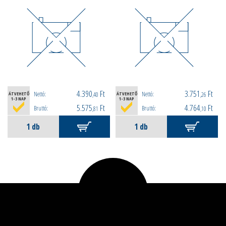
4.390
Ft
3.751
Ft
Nettó:
Nettó:
ÁTVEHETŐ
,40
ÁTVEHETŐ
,26
1-3 NAP
1-3 NAP
5.575
Ft
4.764
Ft
Bruttó:
Bruttó:
,81
,10