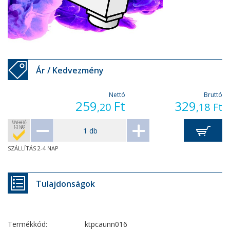
Ár / Kedvezmény
Nettó
Bruttó
259
Ft
329
,20
,18
Ft
ÁTVEHETŐ
1-3 NAP
SZÁLLÍTÁS 2-4 NAP
Tulajdonságok
Termékkód:
ktpcaunn016