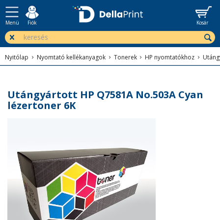
Menü
Fiók
Kosár
Nyitólap
Nyomtató kellékanyagok
Tonerek
HP nyomtatókhoz
Utáng
Utángyártott HP Q7581A No.503A Cyan
lézertoner 6K