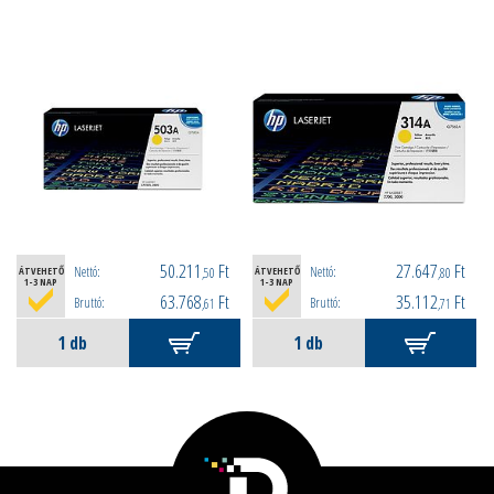
50.211
Ft
27.647
Ft
Nettó:
Nettó:
ÁTVEHETŐ
,50
ÁTVEHETŐ
,80
1-3 NAP
1-3 NAP
63.768
Ft
35.112
Ft
Bruttó:
Bruttó:
,61
,71