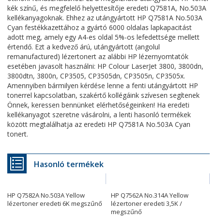
kék színű, és megfelelő helyettesítője eredeti Q7581A, No.503A
kellékanyagoknak. Ehhez az utángyártott HP Q7581A No.503A
Cyan festékkazettához a gyártó 6000 oldalas lapkapacitást
adott meg, amely egy A4-es oldal 5%-os lefedettsége mellett
értendő. Ezt a kedvező árú, utángyártott (angolul
remanufactured) lézertonert az alábbi HP lézernyomtatók
esetében javasolt használni: HP Colour LaserJet 3800, 3800dn,
3800dtn, 3800n, CP3505, CP3505dn, CP3505n, CP3505x.
Amennyiben bármilyen kérdése lenne a fenti utángyártott HP
tonerrel kapcsolatban, szakértő kollégáink szívesen segítenek
Önnek, keressen bennünket elérhetőségeinken! Ha eredeti
kellékanyagot szeretne vásárolni, a lenti hasonló termékek
között megtalálhatja az eredeti HP Q7581A No.503A Cyan
tonert.
Hasonló termékek
HP Q7582A No.503A Yellow
HP Q7562A No.314A Yellow
lézertoner eredeti 6K megszűnő
lézertoner eredeti 3,5K /
megszűnő