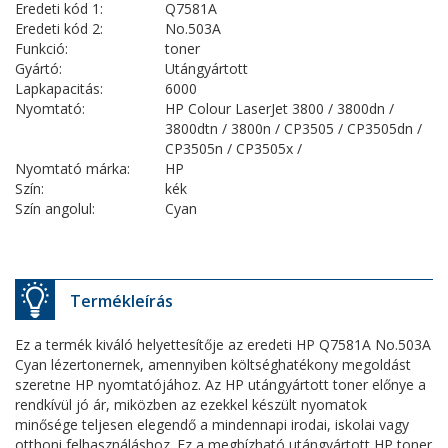
Eredeti kód 1:
Q7581A
Eredeti kód 2:
No.503A
Funkció:
toner
Gyártó:
Utángyártott
Lapkapacitás:
6000
Nyomtató:
HP Colour LaserJet 3800 / 3800dn /
3800dtn / 3800n / CP3505 / CP3505dn /
CP3505n / CP3505x /
Nyomtató márka:
HP
Szín:
kék
Szín angolul:
Cyan
Termékleírás
Ez a termék kiváló helyettesítője az eredeti HP Q7581A No.503A
Cyan lézertonernek, amennyiben költséghatékony megoldást
szeretne HP nyomtatójához. Az HP utángyártott toner előnye a
rendkívül jó ár, miközben az ezekkel készült nyomatok
minősége teljesen elegendő a mindennapi irodai, iskolai vagy
otthoni felhasználáshoz. Ez a megbízható utángyártott HP toner