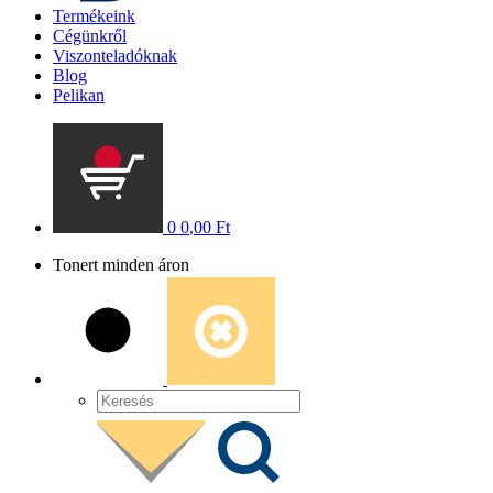
Termékeink
Cégünkről
Viszonteladóknak
Blog
Pelikan
0
0
,00
Ft
Tonert minden áron