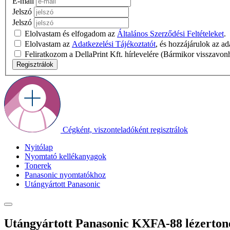
E-mail
Jelszó
Jelszó
Elolvastam és elfogadom az
Általános Szerződési Feltételeket
.
Elolvastam az
Adatkezelési Tájékoztatót
, és hozzájárulok az a
Feliratkozom a DellaPrint Kft. hírlevelére (Bármikor visszavon
Regisztrálok
Cégként, viszonteladóként regisztrálok
Nyitólap
Nyomtató kellékanyagok
Tonerek
Panasonic nyomtatókhoz
Utángyártott Panasonic
Utángyártott Panasonic KXFA-88 lézerton