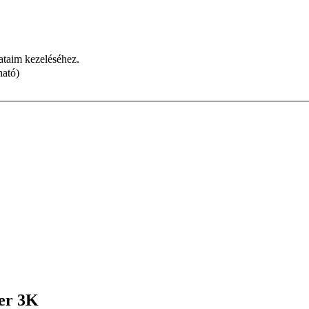
dataim kezeléséhez.
ható)
er 3K