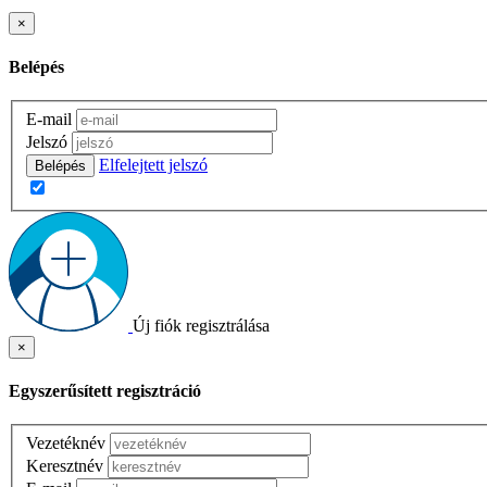
×
Belépés
E-mail
Jelszó
Elfelejtett jelszó
Belépés
Új fiók regisztrálása
×
Egyszerűsített regisztráció
Vezetéknév
Keresztnév