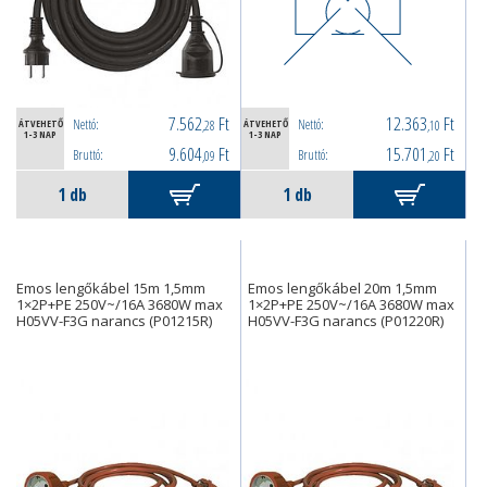
7.562
Ft
12.363
Ft
Nettó:
Nettó:
ÁTVEHETŐ
,28
ÁTVEHETŐ
,10
1-3 NAP
1-3 NAP
9.604
Ft
15.701
Ft
Bruttó:
Bruttó:
,09
,20
Emos lengőkábel 15m 1,5mm
Emos lengőkábel 20m 1,5mm
1×2P+PE 250V~/16A 3680W max
1×2P+PE 250V~/16A 3680W max
H05VV-F3G narancs (P01215R)
H05VV-F3G narancs (P01220R)