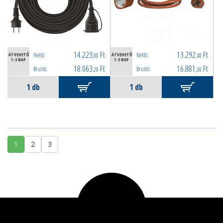
14.223
Ft
13.292
Ft
Nettó:
Nettó:
ÁTVEHETŐ
,00
ÁTVEHETŐ
,40
1-3 NAP
1-3 NAP
18.063
Ft
16.881
Ft
Bruttó:
Bruttó:
,20
,30
1
2
3