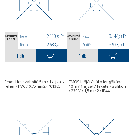
2.113
Ft
3.144
Ft
Nettó:
Nettó:
ÁTVEHETŐ
,32
ÁTVEHETŐ
,24
1-3 NAP
1-3 NAP
2.683
Ft
3.993
Ft
Bruttó:
Bruttó:
,92
,18
Emos Hosszabbító 5 m / 1 aljzat /
EMOS Időjárásálló lengőkábel
fehér / PVC / 0,75 mm2 (P01305)
10 m / 1 aljzat / fekete / szilikon
/ 230 V / 1,5 mm2 / IP44