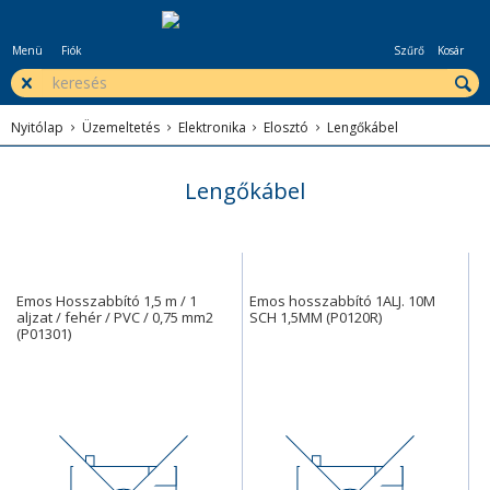
Menü
Fiók
Szűrő
Kosár
Nyitólap
Üzemeltetés
Elektronika
Elosztó
Lengőkábel
Lengőkábel
Emos Hosszabbító 1,5 m / 1
Emos hosszabbító 1ALJ. 10M
aljzat / fehér / PVC / 0,75 mm2
SCH 1,5MM (P0120R)
(P01301)