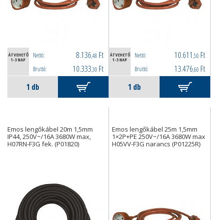
8.136
Ft
10.611
Ft
Nettó:
Nettó:
ÁTVEHETŐ
,48
ÁTVEHETŐ
,50
1-3 NAP
1-3 NAP
10.333
Ft
13.476
Ft
Bruttó:
Bruttó:
,30
,60
Emos lengőkábel 20m 1,5mm
Emos lengőkábel 25m 1,5mm
IP44, 250V~/16A 3680W max,
1×2P+PE 250V~/16A 3680W max
H07RN-F3G fek. (P01820)
H05VV-F3G narancs (P01225R)