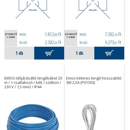
1.812
Ft
7.302
Ft
Nettó:
Nettó:
ÁTVEHETŐ
,80
ÁTVEHETŐ
,10
1-3 NAP
1-3 NAP
2.302
Ft
9.273
Ft
Bruttó:
Bruttó:
,26
,67
EMOS Időjárásálló lengőkábel 20
Emos kéteres lengő hosszabító
m / 1 csatlakozó / kék / szilikon /
3M 2,5A (P01303)
230 V / 1,5 mm2 / IP44