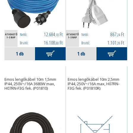
12.684
Ft
867
Ft
Nettó:
Nettó:
ÁTVEHETŐ
,10
ÁTVEHETŐ
,24
1-3 NAP
1-3 NAP
16.108
Ft
1.101
Ft
Bruttó:
Bruttó:
,80
,39
Emos lengőkábel 10m 1,5mm
Emos lengőkábel 10m 2,5mm
IP44, 250V~/16A 3680W max,
IP44, 250V~/16A max, H07RN-
H07RN-F3G fek. (P01810)
F3G fek. (P01810R)