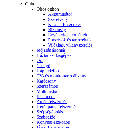
Otthon
Okos otthon
Akkumulátor
Szerelvény
Kisállat felszerelés
Biztonság
Egyéb okos termékek
Porszívók és tartozékaik
Világítás, villanyszerelés
Időjárás állomás
Háztartási kisgépek
Óra
Csengő
Kaputelefon
TV- és monitortartó állvány
Karácsony
Szerszámok
Multimédia
IP kamera
Autós felszerelés
Kerékpáros felszerelés
Szépségápolás
Szabadidő
Konyhai eszközök
Játék, baba-mama