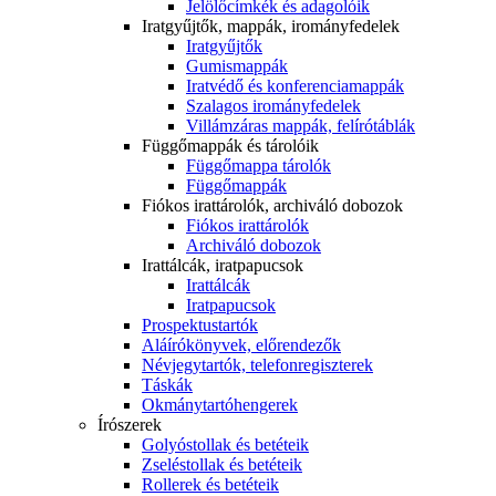
Jelölőcímkék és adagolóik
Iratgyűjtők, mappák, irományfedelek
Iratgyűjtők
Gumismappák
Iratvédő és konferenciamappák
Szalagos irományfedelek
Villámzáras mappák, felírótáblák
Függőmappák és tárolóik
Függőmappa tárolók
Függőmappák
Fiókos irattárolók, archiváló dobozok
Fiókos irattárolók
Archiváló dobozok
Irattálcák, iratpapucsok
Irattálcák
Iratpapucsok
Prospektustartók
Aláírókönyvek, előrendezők
Névjegytartók, telefonregiszterek
Táskák
Okmánytartóhengerek
Írószerek
Golyóstollak és betéteik
Zseléstollak és betéteik
Rollerek és betéteik