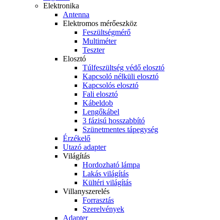
Elektronika
Antenna
Elektromos mérőeszköz
Feszültségmérő
Multiméter
Teszter
Elosztó
Túlfeszültség védő elosztó
Kapcsoló nélküli elosztó
Kapcsolós elosztó
Fali elosztó
Kábeldob
Lengőkábel
3 fázisú hosszabbító
Szünetmentes tápegység
Érzékelő
Utazó adapter
Világítás
Hordozható lámpa
Lakás világítás
Kültéri világítás
Villanyszerelés
Forrasztás
Szerelvények
Adapter