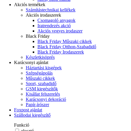
Akciós termékek
Számítástechnikai kellékek
Akciós irodaszerek
Csomagoló anyagok
Iratrendezés akció
Akciós vegyes irodaszer
Black Friday
Black Friday Műszaki cikkek
Black Friday Otthon-Szabadidő
Black Friday Irodaszerek
Készletkisöprés
Karácsonyi ajánlat
Háztartási kisgépek
Szépségápolás
Műszaki cikkek
Sport, szabadidő
GSM kiegészítők
Kisállat felszerelés
Karácsonyi dekoráció
Papír-írószer
Foxpost ajánlat
Szállodai kiegészítő
Funkció
elosztó