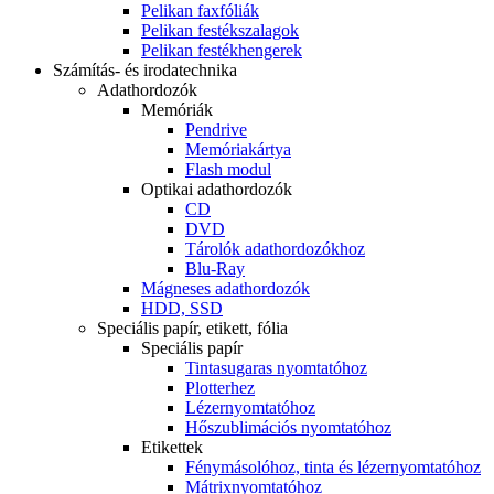
Pelikan faxfóliák
Pelikan festékszalagok
Pelikan festékhengerek
Számítás- és irodatechnika
Adathordozók
Memóriák
Pendrive
Memóriakártya
Flash modul
Optikai adathordozók
CD
DVD
Tárolók adathordozókhoz
Blu-Ray
Mágneses adathordozók
HDD, SSD
Speciális papír, etikett, fólia
Speciális papír
Tintasugaras nyomtatóhoz
Plotterhez
Lézernyomtatóhoz
Hőszublimációs nyomtatóhoz
Etikettek
Fénymásolóhoz, tinta és lézernyomtatóhoz
Mátrixnyomtatóhoz