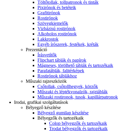
Töltőtollak, tollpatronok és tinták
Pixirónok és betéteik
Grafitirónok
Rostirónok
Szövegkiemelők
Vizbázisú rostirónok
Alkoholos rostirónok
Lakkrostok
Egyéb írószerek, festékek, kréták
Prezentáció
Írásvetítők
Flipchart táblák és papírok
Mágneses, törölhető táblák és tartozékaik
Parafatáblák, falitérképek
Rostirónok táblákhoz
Műszaki rajzeszközök
Csőtollak, csőtollhegyek, körzők
Műszaki és léptékvonalzók, rajztáblák
Műszaki rostironok, tusok, kapillárpatronok
Irodai, grafikai szolgáltatások
Bélyegző készítése
Bélyegző gumilap készítése
Bélyegzők és tartozékaik
Colop bélyegzők és tartozékaik
Trodat bélyegzők és tartozékaik