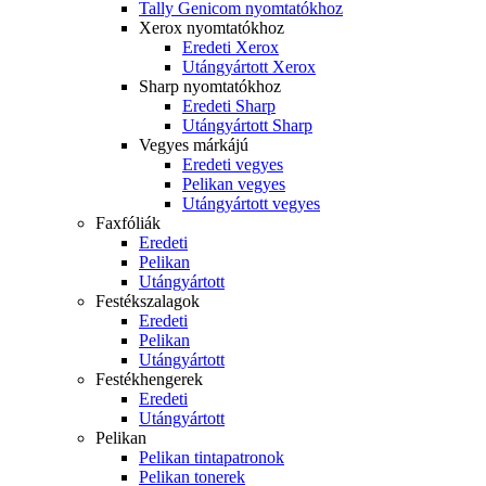
Tally Genicom nyomtatókhoz
Xerox nyomtatókhoz
Eredeti Xerox
Utángyártott Xerox
Sharp nyomtatókhoz
Eredeti Sharp
Utángyártott Sharp
Vegyes márkájú
Eredeti vegyes
Pelikan vegyes
Utángyártott vegyes
Faxfóliák
Eredeti
Pelikan
Utángyártott
Festékszalagok
Eredeti
Pelikan
Utángyártott
Festékhengerek
Eredeti
Utángyártott
Pelikan
Pelikan tintapatronok
Pelikan tonerek