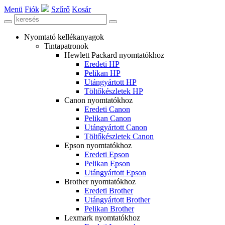
Menü
Fiók
Szűrő
Kosár
Nyomtató kellékanyagok
Tintapatronok
Hewlett Packard nyomtatókhoz
Eredeti HP
Pelikan HP
Utángyártott HP
Töltőkészletek HP
Canon nyomtatókhoz
Eredeti Canon
Pelikan Canon
Utángyártott Canon
Töltőkészletek Canon
Epson nyomtatókhoz
Eredeti Epson
Pelikan Epson
Utángyártott Epson
Brother nyomtatókhoz
Eredeti Brother
Utángyártott Brother
Pelikan Brother
Lexmark nyomtatókhoz