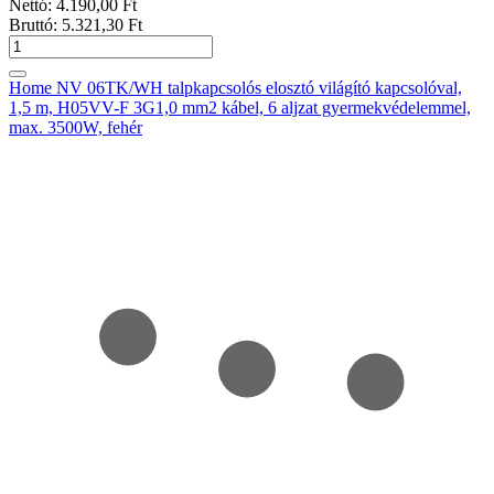
Nettó:
4.190
,00
Ft
Bruttó:
5.321
,30
Ft
Home NV 06TK/WH talpkapcsolós elosztó világító kapcsolóval,
1,5 m, H05VV-F 3G1,0 mm2 kábel, 6 aljzat gyermekvédelemmel,
max. 3500W, fehér