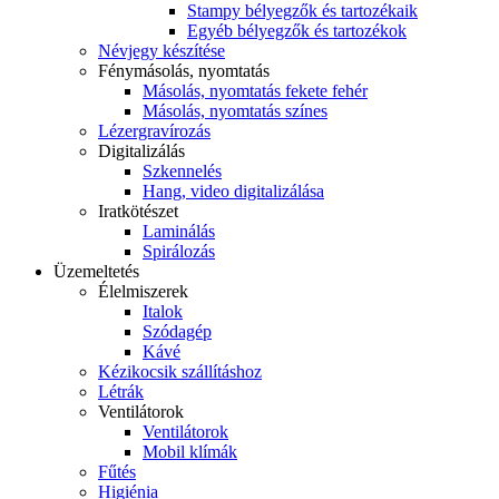
Stampy bélyegzők és tartozékaik
Egyéb bélyegzők és tartozékok
Névjegy készítése
Fénymásolás, nyomtatás
Másolás, nyomtatás fekete fehér
Másolás, nyomtatás színes
Lézergravírozás
Digitalizálás
Szkennelés
Hang, video digitalizálása
Iratkötészet
Laminálás
Spirálozás
Üzemeltetés
Élelmiszerek
Italok
Szódagép
Kávé
Kézikocsik szállításhoz
Létrák
Ventilátorok
Ventilátorok
Mobil klímák
Fűtés
Higiénia