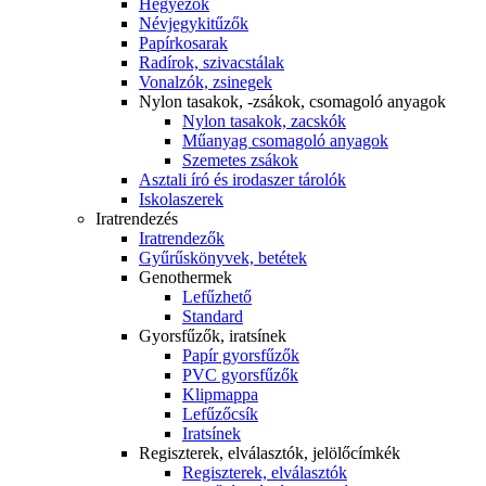
Hegyezők
Névjegykitűzők
Papírkosarak
Radírok, szivacstálak
Vonalzók, zsinegek
Nylon tasakok, -zsákok, csomagoló anyagok
Nylon tasakok, zacskók
Műanyag csomagoló anyagok
Szemetes zsákok
Asztali író és irodaszer tárolók
Iskolaszerek
Iratrendezés
Iratrendezők
Gyűrűskönyvek, betétek
Genothermek
Lefűzhető
Standard
Gyorsfűzők, iratsínek
Papír gyorsfűzők
PVC gyorsfűzők
Klipmappa
Lefűzőcsík
Iratsínek
Regiszterek, elválasztók, jelölőcímkék
Regiszterek, elválasztók