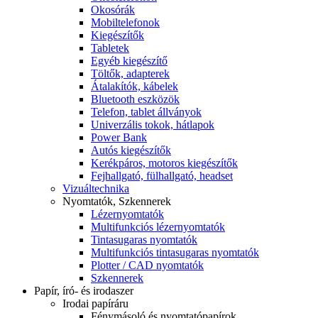
Okosórák
Mobiltelefonok
Kiegészítők
Tabletek
Egyéb kiegészítő
Töltők, adapterek
Átalakítók, kábelek
Bluetooth eszközök
Telefon, tablet állványok
Univerzális tokok, hátlapok
Power Bank
Autós kiegészítők
Kerékpáros, motoros kiegészítők
Fejhallgató, fülhallgató, headset
Vizuáltechnika
Nyomtatók, Szkennerek
Lézernyomtatók
Multifunkciós lézernyomtatók
Tintasugaras nyomtatók
Multifunkciós tintasugaras nyomtatók
Plotter / CAD nyomtatók
Szkennerek
Papír, író- és irodaszer
Irodai papíráru
Fénymásoló és nyomtatópapírok