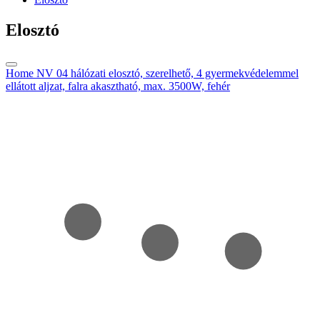
Elosztó
Home NV 04 hálózati elosztó, szerelhető, 4 gyermekvédelemmel
ellátott aljzat, falra akasztható, max. 3500W, fehér