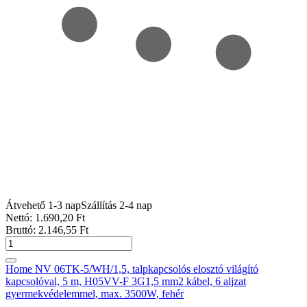
Átvehető 1-3 nap
Szállítás 2-4 nap
Nettó:
1.690
,20
Ft
Bruttó:
2.146
,55
Ft
Home NV 06TK-5/WH/1,5, talpkapcsolós elosztó világító
kapcsolóval, 5 m, H05VV-F 3G1,5 mm2 kábel, 6 aljzat
gyermekvédelemmel, max. 3500W, fehér