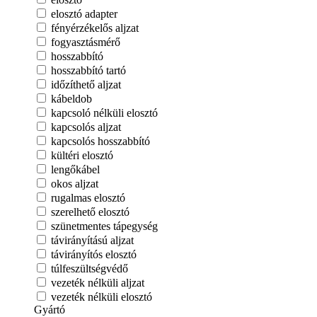
elosztó adapter
fényérzékelős aljzat
fogyasztásmérő
hosszabbító
hosszabbító tartó
időzíthető aljzat
kábeldob
kapcsoló nélküli elosztó
kapcsolós aljzat
kapcsolós hosszabbító
kültéri elosztó
lengőkábel
okos aljzat
rugalmas elosztó
szerelhető elosztó
szünetmentes tápegység
távirányítású aljzat
távirányítós elosztó
túlfeszültségvédő
vezeték nélküli aljzat
vezeték nélküli elosztó
Gyártó