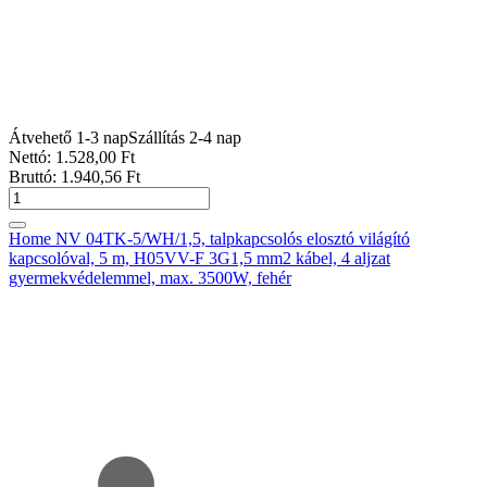
Átvehető 1-3 nap
Szállítás 2-4 nap
Nettó:
1.528
,00
Ft
Bruttó:
1.940
,56
Ft
Home NV 04TK-5/WH/1,5, talpkapcsolós elosztó világító
kapcsolóval, 5 m, H05VV-F 3G1,5 mm2 kábel, 4 aljzat
gyermekvédelemmel, max. 3500W, fehér