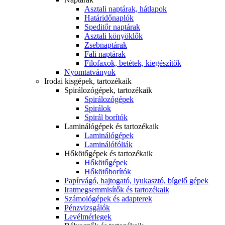
Asztali naptárak, hátlapok
Határidőnaplók
Speditőr naptárak
Asztali könyöklők
Zsebnaptárak
Fali naptárak
Filofaxok, betétek, kiegészítők
Nyomtatványok
Irodai kisgépek, tartozékaik
Spirálozógépek, tartozékaik
Spirálozógépek
Spirálok
Spirál borítók
Laminálógépek és tartozékaik
Laminálógépek
Laminálófóliák
Hőkötőgépek és tartozékaik
Hőkötőgépek
Hőkötőborítók
Papírvágó, hajtogató, lyukasztó, bígelő gépek
Iratmegsemmisítők és tartozékaik
Számológépek és adapterek
Pénzvizsgálók
Levélmérlegek