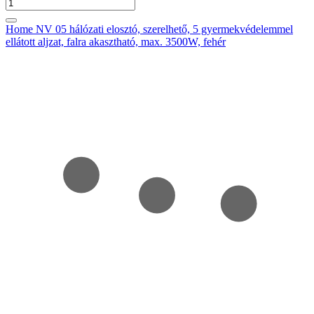
Home NV 05 hálózati elosztó, szerelhető, 5 gyermekvédelemmel
ellátott aljzat, falra akasztható, max. 3500W, fehér