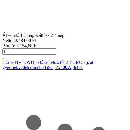
Átvehető 1-3 nap
Szállítás 2-4 nap
Nettó:
2.484
,00
Ft
Bruttó:
3.154
,68
Ft
Home NV 1/WH hálózati elosztó, 2 EURO aljzat
gyermekvédelemmel ellátva, 2x500W, fehér