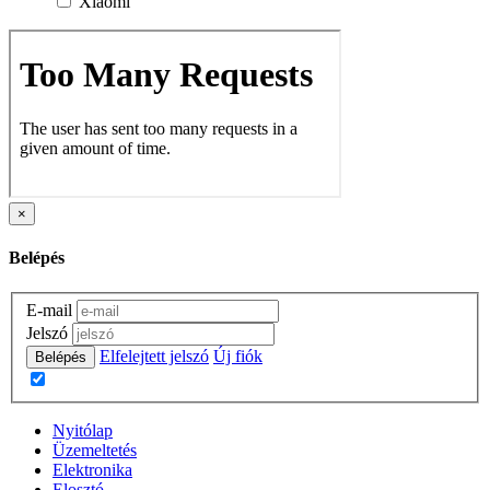
Xiaomi
×
Belépés
E-mail
Jelszó
Elfelejtett jelszó
Új fiók
Belépés
Nyitólap
Üzemeltetés
Elektronika
Elosztó