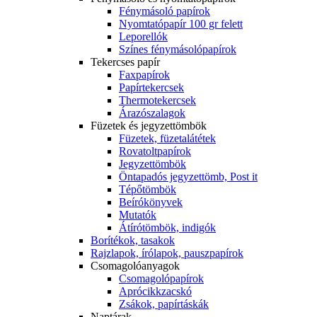
Fénymásoló papírok
Nyomtatópapír 100 gr felett
Leporellók
Színes fénymásolópapírok
Tekercses papír
Faxpapírok
Papírtekercsek
Thermotekercsek
Árazószalagok
Füzetek és jegyzettömbök
Füzetek, füzetalátétek
Rovatoltpapírok
Jegyzettömbök
Öntapadós jegyzettömb, Post it
Tépőtömbök
Beírókönyvek
Mutatók
Átírótömbök, indigók
Borítékok, tasakok
Rajzlapok, írólapok, pauszpapírok
Csomagolóanyagok
Csomagolópapírok
Aprócikkzacskó
Zsákok, papírtáskák
Naptárak