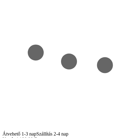
Átvehető 1-3 nap
Szállítás 2-4 nap