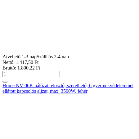
Átvehető 1-3 nap
Szállítás 2-4 nap
Nettó:
1.417
,50
Ft
Bruttó:
1.800
,22
Ft
Home NV 06K hálózati elosztó, szerelhető, 6 gyermekvédelemmel
ellátott kapcsolós aljzat, max. 3500W, fehér