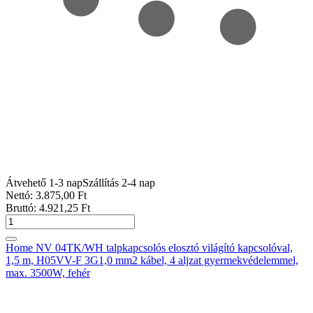
Átvehető 1-3 nap
Szállítás 2-4 nap
Nettó:
3.875
,00
Ft
Bruttó:
4.921
,25
Ft
Home NV 04TK/WH talpkapcsolós elosztó világító kapcsolóval,
1,5 m, H05VV-F 3G1,0 mm2 kábel, 4 aljzat gyermekvédelemmel,
max. 3500W, fehér