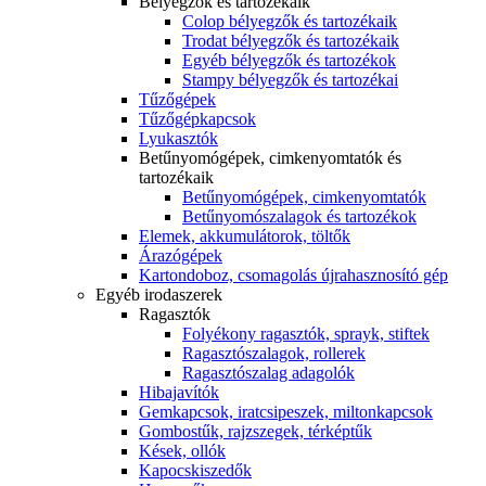
Bélyegzők és tartozékaik
Colop bélyegzők és tartozékaik
Trodat bélyegzők és tartozékaik
Egyéb bélyegzők és tartozékok
Stampy bélyegzők és tartozékai
Tűzőgépek
Tűzőgépkapcsok
Lyukasztók
Betűnyomógépek, cimkenyomtatók és
tartozékaik
Betűnyomógépek, cimkenyomtatók
Betűnyomószalagok és tartozékok
Elemek, akkumulátorok, töltők
Árazógépek
Kartondoboz, csomagolás újrahasznosító gép
Egyéb irodaszerek
Ragasztók
Folyékony ragasztók, sprayk, stiftek
Ragasztószalagok, rollerek
Ragasztószalag adagolók
Hibajavítók
Gemkapcsok, iratcsipeszek, miltonkapcsok
Gombostűk, rajzszegek, térképtűk
Kések, ollók
Kapocskiszedők