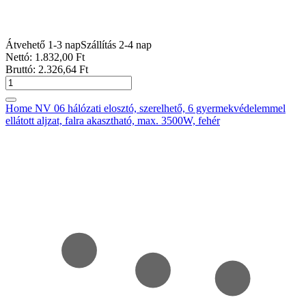
Átvehető 1-3 nap
Szállítás 2-4 nap
Nettó:
1.832
,00
Ft
Bruttó:
2.326
,64
Ft
Home NV 06 hálózati elosztó, szerelhető, 6 gyermekvédelemmel
ellátott aljzat, falra akasztható, max. 3500W, fehér