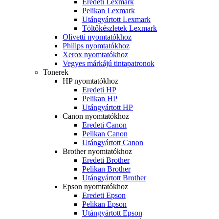
Eredeti Lexmark
Pelikan Lexmark
Utángyártott Lexmark
Töltőkészletek Lexmark
Olivetti nyomtatókhoz
Philips nyomtatókhoz
Xerox nyomtatókhoz
Vegyes márkájú tintapatronok
Tonerek
HP nyomtatókhoz
Eredeti HP
Pelikan HP
Utángyártott HP
Canon nyomtatókhoz
Eredeti Canon
Pelikan Canon
Utángyártott Canon
Brother nyomtatókhoz
Eredeti Brother
Pelikan Brother
Utángyártott Brother
Epson nyomtatókhoz
Eredeti Epson
Pelikan Epson
Utángyártott Epson