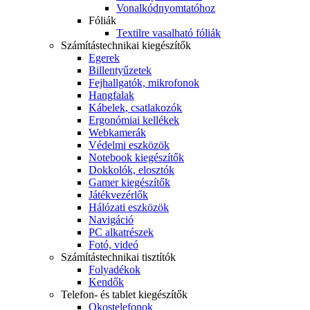
Vonalkódnyomtatóhoz
Fóliák
Textilre vasalható fóliák
Számítástechnikai kiegészítők
Egerek
Billentyűzetek
Fejhallgatók, mikrofonok
Hangfalak
Kábelek, csatlakozók
Ergonómiai kellékek
Webkamerák
Védelmi eszközök
Notebook kiegészítők
Dokkolók, elosztók
Gamer kiegészítők
Játékvezérlők
Hálózati eszközök
Navigáció
PC alkatrészek
Fotó, videó
Számítástechnikai tisztítók
Folyadékok
Kendők
Telefon- és tablet kiegészítők
Okostelefonok