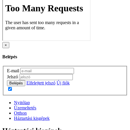
×
Belépés
E-mail
Jelszó
Elfelejtett jelszó
Új fiók
Belépés
Nyitólap
Üzemeltetés
Otthon
Háztartási kisgépek