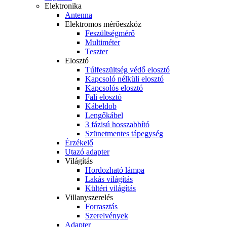
Elektronika
Antenna
Elektromos mérőeszköz
Feszültségmérő
Multiméter
Teszter
Elosztó
Túlfeszültség védő elosztó
Kapcsoló nélküli elosztó
Kapcsolós elosztó
Fali elosztó
Kábeldob
Lengőkábel
3 fázisú hosszabbító
Szünetmentes tápegység
Érzékelő
Utazó adapter
Világítás
Hordozható lámpa
Lakás világítás
Kültéri világítás
Villanyszerelés
Forrasztás
Szerelvények
Adapter