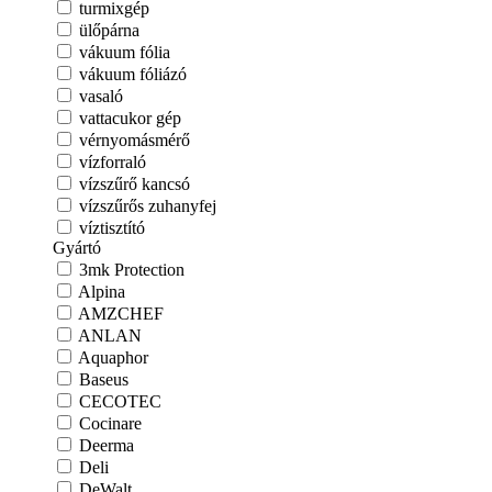
turmixgép
ülőpárna
vákuum fólia
vákuum fóliázó
vasaló
vattacukor gép
vérnyomásmérő
vízforraló
vízszűrő kancsó
vízszűrős zuhanyfej
víztisztító
Gyártó
3mk Protection
Alpina
AMZCHEF
ANLAN
Aquaphor
Baseus
CECOTEC
Cocinare
Deerma
Deli
DeWalt