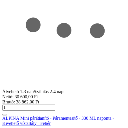
Átvehető 1-3 nap
Szállítás 2-4 nap
Nettó:
30.600
,00
Ft
Bruttó:
38.862
,00
Ft
ALPINA Mini párátlanító - Páramentesítő - 330 ML naponta -
Kivehető víztartály - Fehér