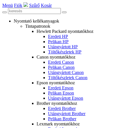
Menü
Fiók
Szűrő
Kosár
Nyomtató kellékanyagok
Tintapatronok
Hewlett Packard nyomtatókhoz
Eredeti HP
Pelikan HP
Utángyártott HP
Töltőkészletek HP
Canon nyomtatókhoz
Eredeti Canon
Pelikan Canon
Utángyártott Canon
Töltőkészletek Canon
Epson nyomtatókhoz
Eredeti Epson
Pelikan Epson
Utángyártott Epson
Brother nyomtatókhoz
Eredeti Brother
Utángyártott Brother
Pelikan Brother
Lexmark nyomtatókhoz