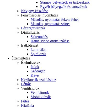
Stampy bélyegzők és tartozékaik
Egyéb bélyegzők és tartozékok
Névjegy készítése
Fénymásolás, nyomtatás
Másolás, nyomtatás fekete fehér
Másolás, nyomtatás színes
Lézergravírozás
Digitalizálás
Szkennelés
Hang, video digitalizálása
Iratkötészet
Laminálás
Spirálozás
Üzemeltetés
Élelmiszerek
Italok
Szódagép
Kávé
Kézikocsik szállításhoz
Létrák
Ventilátorok
Ventilátorok
Mobil klímák
Fűtés
Higiénia