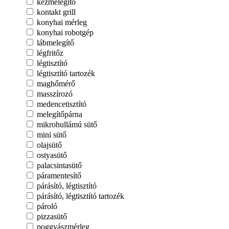
kézmelegítő
kontakt grill
konyhai mérleg
konyhai robotgép
lábmelegítő
légfritőz
légtisztító
légtisztító tartozék
maghőmérő
masszírozó
medencetisztító
melegítőpárna
mikrohullámú sütő
mini sütő
olajsütő
ostyasütő
palacsintasütő
páramentesítő
párásító, légtisztító
párásító, légtisztító tartozék
pároló
pizzasütő
poggyászmérleg