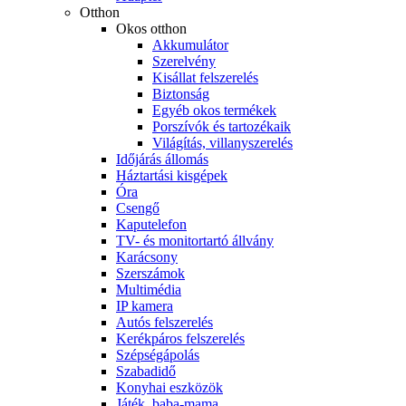
Otthon
Okos otthon
Akkumulátor
Szerelvény
Kisállat felszerelés
Biztonság
Egyéb okos termékek
Porszívók és tartozékaik
Világítás, villanyszerelés
Időjárás állomás
Háztartási kisgépek
Óra
Csengő
Kaputelefon
TV- és monitortartó állvány
Karácsony
Szerszámok
Multimédia
IP kamera
Autós felszerelés
Kerékpáros felszerelés
Szépségápolás
Szabadidő
Konyhai eszközök
Játék, baba-mama