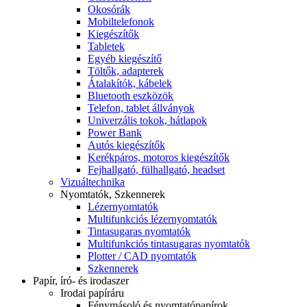
Okosórák
Mobiltelefonok
Kiegészítők
Tabletek
Egyéb kiegészítő
Töltők, adapterek
Átalakítók, kábelek
Bluetooth eszközök
Telefon, tablet állványok
Univerzális tokok, hátlapok
Power Bank
Autós kiegészítők
Kerékpáros, motoros kiegészítők
Fejhallgató, fülhallgató, headset
Vizuáltechnika
Nyomtatók, Szkennerek
Lézernyomtatók
Multifunkciós lézernyomtatók
Tintasugaras nyomtatók
Multifunkciós tintasugaras nyomtatók
Plotter / CAD nyomtatók
Szkennerek
Papír, író- és irodaszer
Irodai papíráru
Fénymásoló és nyomtatópapírok