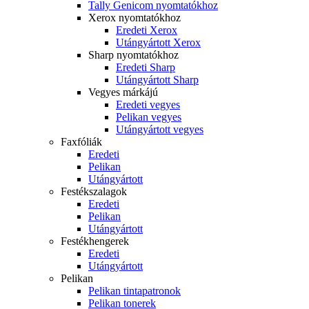
Tally Genicom nyomtatókhoz
Xerox nyomtatókhoz
Eredeti Xerox
Utángyártott Xerox
Sharp nyomtatókhoz
Eredeti Sharp
Utángyártott Sharp
Vegyes márkájú
Eredeti vegyes
Pelikan vegyes
Utángyártott vegyes
Faxfóliák
Eredeti
Pelikan
Utángyártott
Festékszalagok
Eredeti
Pelikan
Utángyártott
Festékhengerek
Eredeti
Utángyártott
Pelikan
Pelikan tintapatronok
Pelikan tonerek