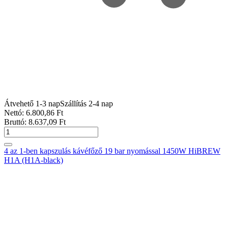
Átvehető 1-3 nap
Szállítás 2-4 nap
Nettó:
6.800
,86
Ft
Bruttó:
8.637
,09
Ft
4 az 1-ben kapszulás kávéfőző 19 bar nyomással 1450W HiBREW
H1A (H1A-black)