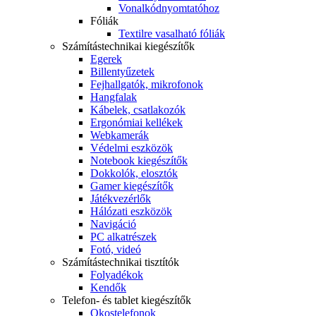
Vonalkódnyomtatóhoz
Fóliák
Textilre vasalható fóliák
Számítástechnikai kiegészítők
Egerek
Billentyűzetek
Fejhallgatók, mikrofonok
Hangfalak
Kábelek, csatlakozók
Ergonómiai kellékek
Webkamerák
Védelmi eszközök
Notebook kiegészítők
Dokkolók, elosztók
Gamer kiegészítők
Játékvezérlők
Hálózati eszközök
Navigáció
PC alkatrészek
Fotó, videó
Számítástechnikai tisztítók
Folyadékok
Kendők
Telefon- és tablet kiegészítők
Okostelefonok