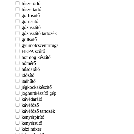
fűszerörlő
fűszertartó
goffrisütő
gofrisütő
gőztisztító
gőztisztító tartozék
grillsütő
gyümölcscentrifuga
HEPA szűrő
hot-dog készítő
hőmérő
húsdaráló
időzítő
italhűtő
jégkockakészítő
joghurtkészítő gép
kávédaráló
kávéfőző
kávéfőző tartozék
kenyérpirító
kenyérsütő
kézi mixer