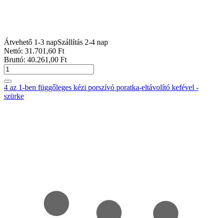
Átvehető 1-3 nap
Szállítás 2-4 nap
Nettó:
31.701
,60
Ft
Bruttó:
40.261
,00
Ft
4 az 1-ben függőleges kézi porszívó poratka-eltávolító kefével -
szürke