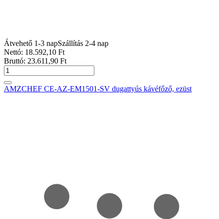
Átvehető 1-3 nap
Szállítás 2-4 nap
Nettó:
18.592
,10
Ft
Bruttó:
23.611
,90
Ft
AMZCHEF CE-AZ-EM1501-SV dugattyús kávéfőző, ezüst