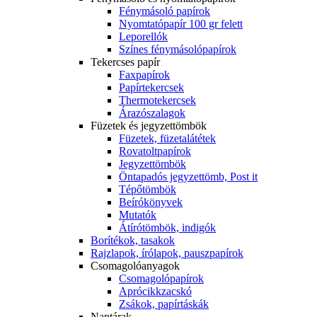
Fénymásoló papírok
Nyomtatópapír 100 gr felett
Leporellók
Színes fénymásolópapírok
Tekercses papír
Faxpapírok
Papírtekercsek
Thermotekercsek
Árazószalagok
Füzetek és jegyzettömbök
Füzetek, füzetalátétek
Rovatoltpapírok
Jegyzettömbök
Öntapadós jegyzettömb, Post it
Tépőtömbök
Beírókönyvek
Mutatók
Átírótömbök, indigók
Borítékok, tasakok
Rajzlapok, írólapok, pauszpapírok
Csomagolóanyagok
Csomagolópapírok
Aprócikkzacskó
Zsákok, papírtáskák
Naptárak