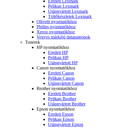
Eredeti Lexmark
Pelikan Lexmark
Utángyártott Lexmark
Töltőkészletek Lexmark
Olivetti nyomtatókhoz
Philips nyomtatókhoz
Xerox nyomtatókhoz
Vegyes márkájú tintapatronok
Tonerek
HP nyomtatókhoz
Eredeti HP
Pelikan HP
Utángyártott HP
Canon nyomtatókhoz
Eredeti Canon
Pelikan Canon
Utángyártott Canon
Brother nyomtatókhoz
Eredeti Brother
Pelikan Brother
Utángyártott Brother
Epson nyomtatókhoz
Eredeti Epson
Pelikan Epson
Utángyártott Epson