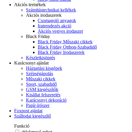
Akciós termékek
Számítástechnikai kellékek
Akciós irodaszerek
Csomagoló anyagok
Iratrendezés akció
Akciós vegyes irodaszer
Black Friday
Black Friday Műszaki cikkek
Black Friday Otthon-Szabadidő
Black Friday Irodaszerek
Készletkisöprés
Karácsonyi ajánlat
Háztartási kisgépek
Szépségápolás
Műszaki cikkek
Sport, szabadidő
GSM kiegészítők
Kisállat felszerelés
Karácsonyi dekoráció
Papír-írószer
Foxpost ajánlat
Szállodai kiegészítő
Funkció
ablakmosó robot