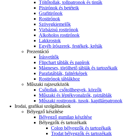
Töltőtollak, tollpatronok és tinták
Pixirónok és betéteik
Grafitirónok
Rostirónok
Szövegkiemelők
Vizbázisú rostirónok
Alkoholos rostirónok
Lakkrostok
Egyéb írószerek, festékek, kréták
Prezentáció
Írásvetítők
Flipchart táblák és papírok
Mágneses, törölhető táblák és tartozékaik
Parafatáblák, falitérképek
Rostirónok táblákhoz
Műszaki rajzeszközök
Csőtollak, csőtollhegyek, körzők
Műszaki és léptékvonalzók, rajztáblák
Műszaki rostironok, tusok, kapillárpatronok
Irodai, grafikai szolgáltatások
Bélyegző készítése
Bélyegző gumilap készítése
Bélyegzők és tartozékaik
Colop bélyegzők és tartozékaik
Trodat bélyegzők és tartozékaik