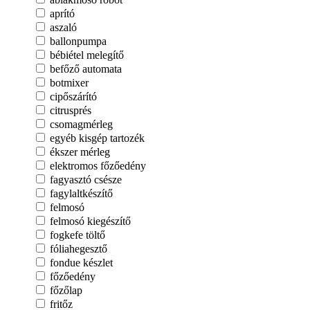
aprító
aszaló
ballonpumpa
bébiétel melegítő
befőző automata
botmixer
cipőszárító
citrusprés
csomagmérleg
egyéb kisgép tartozék
ékszer mérleg
elektromos főzőedény
fagyasztó csésze
fagylaltkészítő
felmosó
felmosó kiegészítő
fogkefe töltő
fóliahegesztő
fondue készlet
főzőedény
főzőlap
fritőz