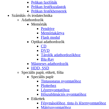
Pelikan faxfóliák
Pelikan festékszalagok
Pelikan festékhengerek
Számítás- és irodatechnika
Adathordozók
Memóriák
Pendrive
Memóriakártya
Flash modul
Optikai adathordozók
CD
DVD
Tárolók adathordozókhoz
Blu-Ray
Mágneses adathordozók
HDD, SSD
Speciális papír, etikett, fólia
Speciális papír
Tintasugaras nyomtatóhoz
Plotterhez
Lézernyomtatóhoz
Hőszublimációs nyomtatóhoz
Etikettek
Fénymásolóhoz, tinta és lézernyomtatóhoz
Mátrixnyomtatóhoz