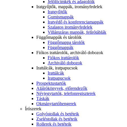
Jelölőcímkék és adagolóik
Iratgyűjtők, mappák, irományfedelek
Iratgyűjtők
Gumismappák
Iratvédő és konferenciamappák
Szalagos irományfedelek
Villámzáras mappák, felírótáblák
Függőmappák és tárolóik
Függőmappa tárolók
Függőmappák
Fiókos irattárolók, archiváló dobozok
Fiókos irattárolók
Archiváló dobozok
Irattálcák, iratpapucsok
Irattálcák
Iratpapucsok
Prospektustartók
Aláírókönyvek, előrendezők
Névjegytartók, telefonregiszterek
Táskák
Okmánytartóhengerek
Írószerek
Golyóstollak és betéteik
Zseléstollak és betéteik
Rollerek és betéteik