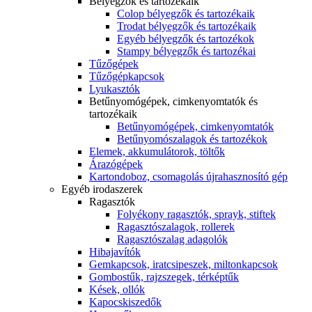
Bélyegzők és tartozékaik
Colop bélyegzők és tartozékaik
Trodat bélyegzők és tartozékaik
Egyéb bélyegzők és tartozékok
Stampy bélyegzők és tartozékai
Tűzőgépek
Tűzőgépkapcsok
Lyukasztók
Betűnyomógépek, cimkenyomtatók és
tartozékaik
Betűnyomógépek, cimkenyomtatók
Betűnyomószalagok és tartozékok
Elemek, akkumulátorok, töltők
Árazógépek
Kartondoboz, csomagolás újrahasznosító gép
Egyéb irodaszerek
Ragasztók
Folyékony ragasztók, sprayk, stiftek
Ragasztószalagok, rollerek
Ragasztószalag adagolók
Hibajavítók
Gemkapcsok, iratcsipeszek, miltonkapcsok
Gombostűk, rajzszegek, térképtűk
Kések, ollók
Kapocskiszedők