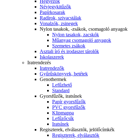
Hegyezők
Névjegykitűzők
Papírkosarak
Radírok, szivacstálak
Vonalzók, zsinegek
Nylon tasakok, -zsákok, csomagoló anyagok
Nylon tasakok, zacskók
Műanyag csomagoló anyagok
Szemetes zsákok
Asztali író és irodaszer tárolók
Iskolaszerek
Iratrendezés
Iratrendezők
Gyűrűskönyvek, betétek
Genothermek
Lefűzhető
Standard
Gyorsfűzők, iratsínek
Papír gyorsfűzők
PVC gyorsfűzők
Klipmappa
Lefűzőcsík
Iratsínek
Regiszterek, elválasztók, jelölőcímkék
Regiszterek, elválasztók