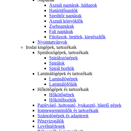
Asztali naptárak, hátlapok
Határidőnaplók
Speditőr naptárak
Asztali könyöklők
Zsebnaptárak
Fali naptárak
Filofaxok, betétek, kiegészítők
Nyomtatványok
Irodai kisgépek, tartozékaik
Spirálozógépek, tartozékaik
Spirálozógépek
Spirálok
Spirál borítók
Laminálógépek és tartozékaik
Laminálógépek
Laminálófóliák
Hőkötőgépek és tartozékaik
Hőkötőgépek
Hőkötőborítók
Papírvágó, hajtogató, lyukasztó, bígelő gépek
Iratmegsemmisítők és tartozékaik
Számológépek és adapterek
Pénzvizsgálók
Levélmérlegek