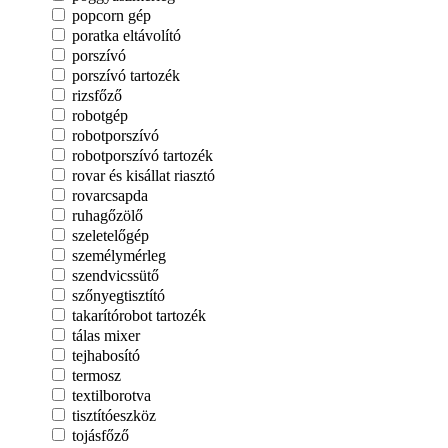
popcorn gép
poratka eltávolító
porszívó
porszívó tartozék
rizsfőző
robotgép
robotporszívó
robotporszívó tartozék
rovar és kisállat riasztó
rovarcsapda
ruhagőzölő
szeletelőgép
személymérleg
szendvicssütő
szőnyegtisztító
takarítórobot tartozék
tálas mixer
tejhabosító
termosz
textilborotva
tisztítóeszköz
tojásfőző