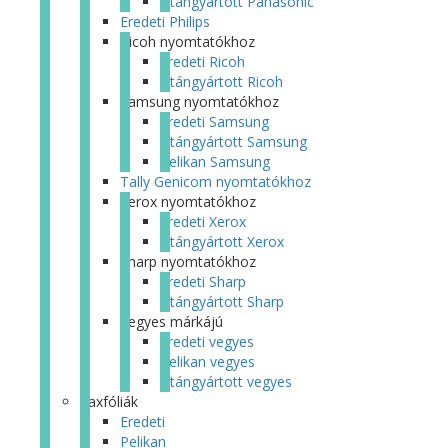
Utángyártott Panasonic
Eredeti Philips
Ricoh nyomtatókhoz
Eredeti Ricoh
Utángyártott Ricoh
Samsung nyomtatókhoz
Eredeti Samsung
Utángyártott Samsung
Pelikan Samsung
Tally Genicom nyomtatókhoz
Xerox nyomtatókhoz
Eredeti Xerox
Utángyártott Xerox
Sharp nyomtatókhoz
Eredeti Sharp
Utángyártott Sharp
Vegyes márkájú
Eredeti vegyes
Pelikan vegyes
Utángyártott vegyes
Faxfóliák
Eredeti
Pelikan