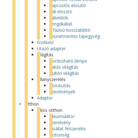
Kapcsolós elosztó
Fali elosztó
Kábeldob
Lengőkábel
3 fázisú hosszabbító
Szünetmentes tápegység
Érzékelő
Utazó adapter
Világítás
Hordozható lámpa
Lakás világítás
Kültéri világítás
Villanyszerelés
Forrasztás
Szerelvények
Adapter
Otthon
Okos otthon
Akkumulátor
Szerelvény
Kisállat felszerelés
Biztonság