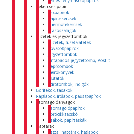
Színes fénymásolópapírok
Tekercses papír
Faxpapírok
Papírtekercsek
Thermotekercsek
Árazószalagok
Füzetek és jegyzettömbök
Füzetek, füzetalátétek
Rovatoltpapírok
Jegyzettömbök
Öntapadós jegyzettömb, Post it
Tépőtömbök
Beírókönyvek
Mutatók
Átírótömbök, indigók
Borítékok, tasakok
Rajzlapok, írólapok, pauszpapírok
Csomagolóanyagok
Csomagolópapírok
Aprócikkzacskó
Zsákok, papírtáskák
Naptárak
Asztali naptárak, hátlapok