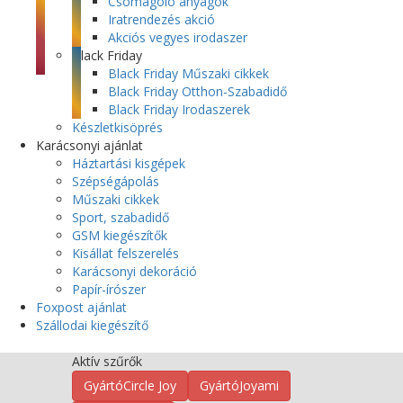
Csomagoló anyagok
Iratrendezés akció
Akciós vegyes irodaszer
Black Friday
Black Friday Műszaki cikkek
Black Friday Otthon-Szabadidő
Black Friday Irodaszerek
Készletkisöprés
Karácsonyi ajánlat
Háztartási kisgépek
Szépségápolás
Műszaki cikkek
Sport, szabadidő
GSM kiegészítők
Kisállat felszerelés
Karácsonyi dekoráció
Papír-írószer
Foxpost ajánlat
Szállodai kiegészítő
Aktív szűrők
Gyártó
Circle Joy
Gyártó
Joyami