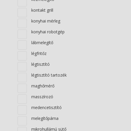
kontakt grill
konyhai mérleg
konyhai robotgép
lábmelegítő
légfritőz
légtisztító
légtisztító tartozék
maghőmérő
masszírozó
medencetisztító
melegítőpárna
mikrohullámú sütő