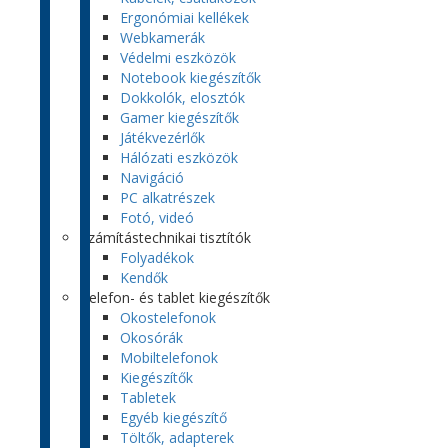
Ergonómiai kellékek
Webkamerák
Védelmi eszközök
Notebook kiegészítők
Dokkolók, elosztók
Gamer kiegészítők
Játékvezérlők
Hálózati eszközök
Navigáció
PC alkatrészek
Fotó, videó
Számítástechnikai tisztítók
Folyadékok
Kendők
Telefon- és tablet kiegészítők
Okostelefonok
Okosórák
Mobiltelefonok
Kiegészítők
Tabletek
Egyéb kiegészítő
Töltők, adapterek