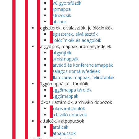
PVC gyorsfűzők
Klipmappa
Lefűzőcsík
Iratsínek
Regiszterek, elválasztók, jelölőcímkék
Regiszterek, elválasztók
Jelölőcímkék és adagolóik
Iratgyűjtők, mappák, irományfedelek
Iratgyűjtők
Gumismappák
Iratvédő és konferenciamappák
Szalagos irományfedelek
Villámzáras mappák, felírótáblák
Függőmappák és tárolóik
Függőmappa tárolók
Függőmappák
Fiókos irattárolók, archiváló dobozok
Fiókos irattárolók
Archiváló dobozok
Irattálcák, iratpapucsok
Irattálcák
Iratpapucsok