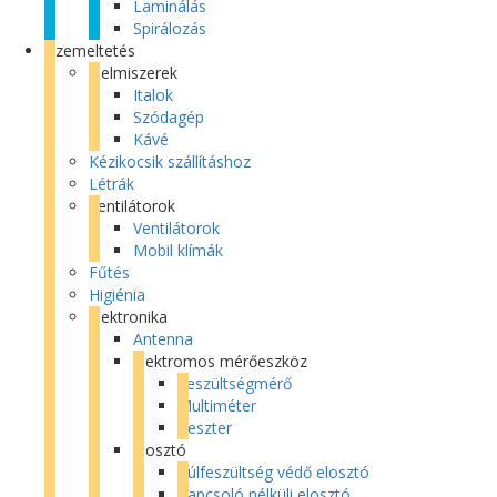
Laminálás
Spirálozás
Üzemeltetés
Élelmiszerek
Italok
Szódagép
Kávé
Kézikocsik szállításhoz
Létrák
Ventilátorok
Ventilátorok
Mobil klímák
Fűtés
Higiénia
Elektronika
Antenna
Elektromos mérőeszköz
Feszültségmérő
Multiméter
Teszter
Elosztó
Túlfeszültség védő elosztó
Kapcsoló nélküli elosztó