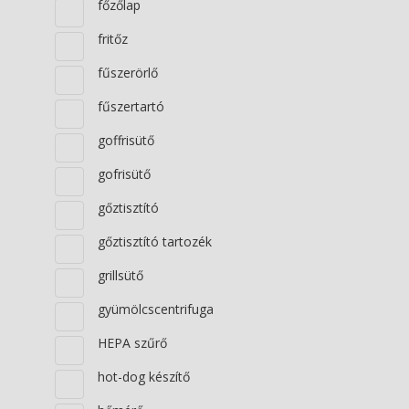
főzőlap
fritőz
fűszerörlő
fűszertartó
goffrisütő
gofrisütő
gőztisztító
gőztisztító tartozék
grillsütő
gyümölcscentrifuga
HEPA szűrő
hot-dog készítő