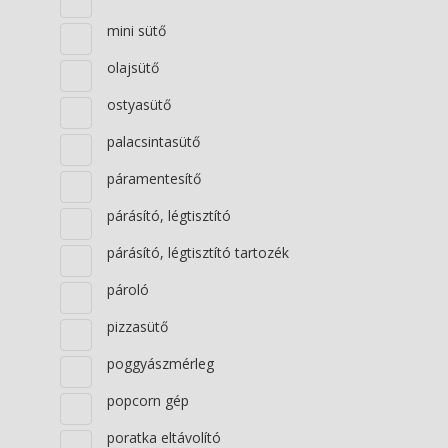
mini sütő
olajsütő
ostyasütő
palacsintasütő
páramentesítő
párásító, légtisztító
párásító, légtisztító tartozék
pároló
pizzasütő
poggyászmérleg
popcorn gép
poratka eltávolító