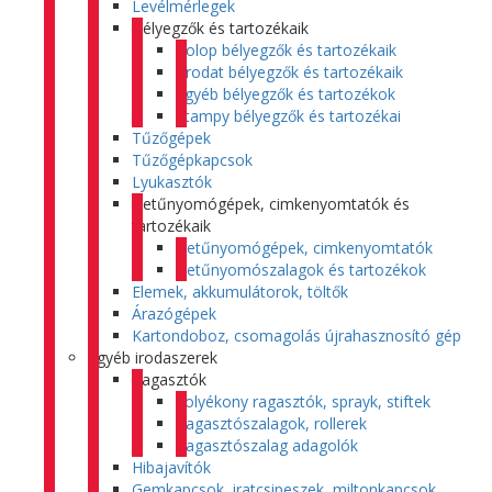
Levélmérlegek
Bélyegzők és tartozékaik
Colop bélyegzők és tartozékaik
Trodat bélyegzők és tartozékaik
Egyéb bélyegzők és tartozékok
Stampy bélyegzők és tartozékai
Tűzőgépek
Tűzőgépkapcsok
Lyukasztók
Betűnyomógépek, cimkenyomtatók és
tartozékaik
Betűnyomógépek, cimkenyomtatók
Betűnyomószalagok és tartozékok
Elemek, akkumulátorok, töltők
Árazógépek
Kartondoboz, csomagolás újrahasznosító gép
Egyéb irodaszerek
Ragasztók
Folyékony ragasztók, sprayk, stiftek
Ragasztószalagok, rollerek
Ragasztószalag adagolók
Hibajavítók
Gemkapcsok, iratcsipeszek, miltonkapcsok