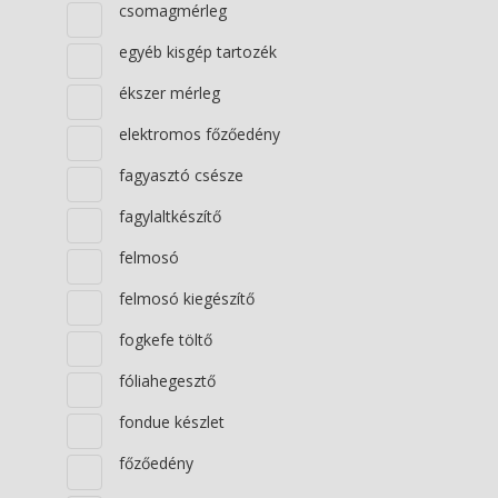
csomagmérleg
egyéb kisgép tartozék
ékszer mérleg
elektromos főzőedény
fagyasztó csésze
fagylaltkészítő
felmosó
felmosó kiegészítő
fogkefe töltő
fóliahegesztő
fondue készlet
főzőedény