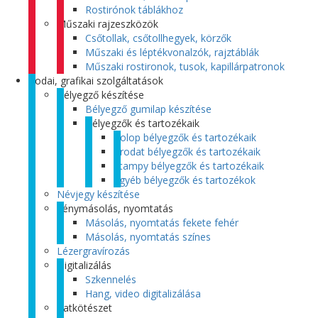
Rostirónok táblákhoz
Műszaki rajzeszközök
Csőtollak, csőtollhegyek, körzők
Műszaki és léptékvonalzók, rajztáblák
Műszaki rostironok, tusok, kapillárpatronok
Irodai, grafikai szolgáltatások
Bélyegző készítése
Bélyegző gumilap készítése
Bélyegzők és tartozékaik
Colop bélyegzők és tartozékaik
Trodat bélyegzők és tartozékaik
Stampy bélyegzők és tartozékaik
Egyéb bélyegzők és tartozékok
Névjegy készítése
Fénymásolás, nyomtatás
Másolás, nyomtatás fekete fehér
Másolás, nyomtatás színes
Lézergravírozás
Digitalizálás
Szkennelés
Hang, video digitalizálása
Iratkötészet