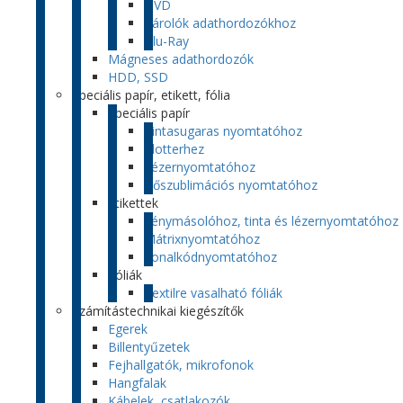
DVD
Tárolók adathordozókhoz
Blu-Ray
Mágneses adathordozók
HDD, SSD
Speciális papír, etikett, fólia
Speciális papír
Tintasugaras nyomtatóhoz
Plotterhez
Lézernyomtatóhoz
Hőszublimációs nyomtatóhoz
Etikettek
Fénymásolóhoz, tinta és lézernyomtatóhoz
Mátrixnyomtatóhoz
Vonalkódnyomtatóhoz
Fóliák
Textilre vasalható fóliák
Számítástechnikai kiegészítők
Egerek
Billentyűzetek
Fejhallgatók, mikrofonok
Hangfalak
Kábelek, csatlakozók