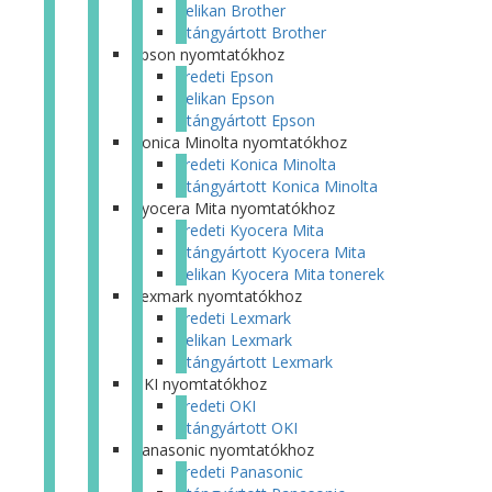
Pelikan Brother
Utángyártott Brother
Epson nyomtatókhoz
Eredeti Epson
Pelikan Epson
Utángyártott Epson
Konica Minolta nyomtatókhoz
Eredeti Konica Minolta
Utángyártott Konica Minolta
Kyocera Mita nyomtatókhoz
Eredeti Kyocera Mita
Utángyártott Kyocera Mita
Pelikan Kyocera Mita tonerek
Lexmark nyomtatókhoz
Eredeti Lexmark
Pelikan Lexmark
Utángyártott Lexmark
OKI nyomtatókhoz
Eredeti OKI
Utángyártott OKI
Panasonic nyomtatókhoz
Eredeti Panasonic