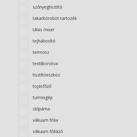
szőnyegtisztító
takarítórobot tartozék
tálas mixer
tejhabosító
termosz
textilborotva
tisztítóeszköz
tojásfőző
turmixgép
ülőpárna
vákuum fólia
vákuum fóliázó