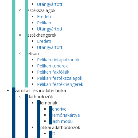
Utángyártott
Festékszalagok
Eredeti
Pelikan
Utángyártott
Festékhengerek
Eredeti
Utángyártott
Pelikan
Pelikan tintapatronok
Pelikan tonerek
Pelikan faxfóliák
Pelikan festékszalagok
Pelikan festékhengerek
Számítás- és irodatechnika
Adathordozók
Memóriák
Pendrive
Memóriakártya
Flash modul
Optikai adathordozók
CD