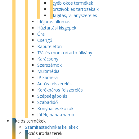
Egyéb okos termékek
Porszívók és tartozékaik
Világítás, villanyszerelés
Időjárás állomás
Háztartási kisgépek
Óra
Csengő
Kaputelefon
TV- és monitortartó állvány
Karácsony
Szerszámok
Multimédia
IP kamera
Autós felszerelés
Kerékpáros felszerelés
Szépségápolás
Szabadidő
Konyhai eszközök
Játék, baba-mama
Akciós termékek
Számítástechnikai kellékek
Akciós irodaszerek