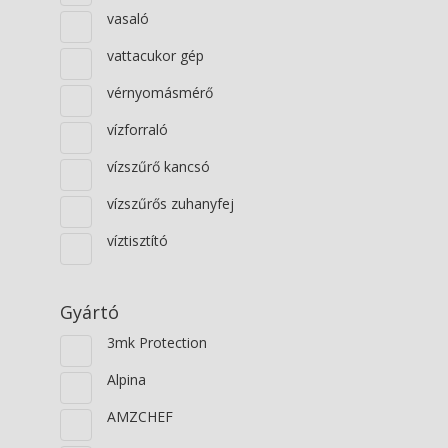
vasaló
vattacukor gép
vérnyomásmérő
vízforraló
vízszűrő kancsó
vízszűrős zuhanyfej
víztisztító
Gyártó
3mk Protection
Alpina
AMZCHEF