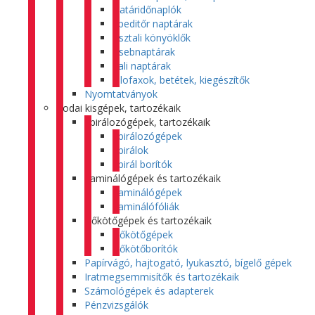
Határidőnaplók
Speditőr naptárak
Asztali könyöklők
Zsebnaptárak
Fali naptárak
Filofaxok, betétek, kiegészítők
Nyomtatványok
Irodai kisgépek, tartozékaik
Spirálozógépek, tartozékaik
Spirálozógépek
Spirálok
Spirál borítók
Laminálógépek és tartozékaik
Laminálógépek
Laminálófóliák
Hőkötőgépek és tartozékaik
Hőkötőgépek
Hőkötőborítók
Papírvágó, hajtogató, lyukasztó, bígelő gépek
Iratmegsemmisítők és tartozékaik
Számológépek és adapterek
Pénzvizsgálók