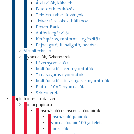
Átalakítók, kábelek
Bluetooth eszközök
Telefon, tablet állványok
Univerzális tokok, hátlapok
Power Bank
Autós kiegészítők
Kerékpáros, motoros kiegészítők
Fejhallgató, fülhallgató, headset
Vizuáltechnika
Nyomtatók, Szkennerek
Lézernyomtatók
Multifunkciós lézernyomtatók
Tintasugaras nyomtatók
Multifunkciós tintasugaras nyomtatók
Plotter / CAD nyomtatók
Szkennerek
Papír, író- és irodaszer
Irodai papíráru
Fénymásoló és nyomtatópapírok
Fénymásoló papírok
Nyomtatópapír 100 gr felett
Leporellók