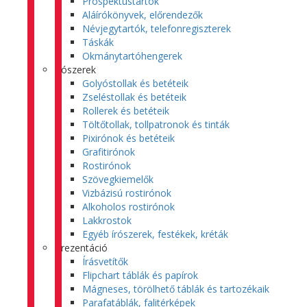
Prospektustartók
Aláírókönyvek, előrendezők
Névjegytartók, telefonregiszterek
Táskák
Okmánytartóhengerek
Írószerek
Golyóstollak és betéteik
Zseléstollak és betéteik
Rollerek és betéteik
Töltőtollak, tollpatronok és tinták
Pixirónok és betéteik
Grafitirónok
Rostirónok
Szövegkiemelők
Vizbázisú rostirónok
Alkoholos rostirónok
Lakkrostok
Egyéb írószerek, festékek, kréták
Prezentáció
Írásvetítők
Flipchart táblák és papírok
Mágneses, törölhető táblák és tartozékaik
Parafatáblák, falitérképek