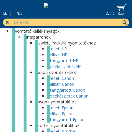
Menü
Fiók
Szűrő
Kosár
Nyomtató kellékanyagok
Tintapatronok
Hewlett Packard nyomtatókhoz
Eredeti HP
Pelikan HP
Utángyártott HP
Töltőkészletek HP
Canon nyomtatókhoz
Eredeti Canon
Pelikan Canon
Utángyártott Canon
Töltőkészletek Canon
Epson nyomtatókhoz
Eredeti Epson
Pelikan Epson
Utángyártott Epson
Brother nyomtatókhoz
Eredeti Brother