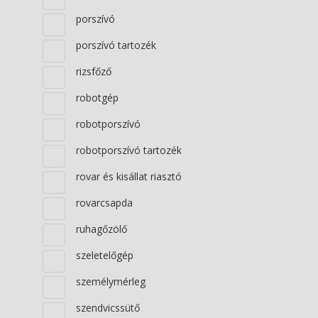
porszívó
porszívó tartozék
rizsfőző
robotgép
robotporszívó
robotporszívó tartozék
rovar és kisállat riasztó
rovarcsapda
ruhagőzölő
szeletelőgép
személymérleg
szendvicssütő