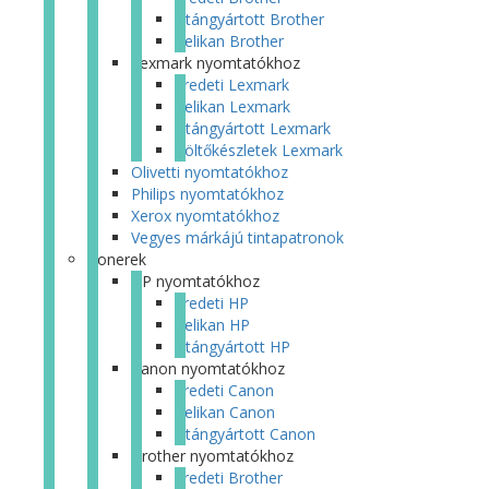
Utángyártott Brother
Pelikan Brother
Lexmark nyomtatókhoz
Eredeti Lexmark
Pelikan Lexmark
Utángyártott Lexmark
Töltőkészletek Lexmark
Olivetti nyomtatókhoz
Philips nyomtatókhoz
Xerox nyomtatókhoz
Vegyes márkájú tintapatronok
Tonerek
HP nyomtatókhoz
Eredeti HP
Pelikan HP
Utángyártott HP
Canon nyomtatókhoz
Eredeti Canon
Pelikan Canon
Utángyártott Canon
Brother nyomtatókhoz
Eredeti Brother