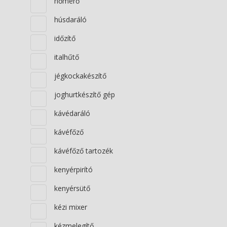
hőmérő
húsdaráló
időzítő
italhűtő
jégkockakészítő
joghurtkészítő gép
kávédaráló
kávéfőző
kávéfőző tartozék
kenyérpirító
kenyérsütő
kézi mixer
kézmelegítő