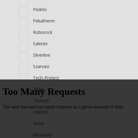
Pedrini
Pekatherm
Roborock
Salente
Silverline
Szarvasi
Tech-Protect
Thaw
Titanum
UWANT
Viomi
Wozinsky