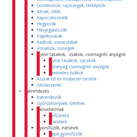
Gombostűk, rajzszegek, térképtűk
Kések, ollók
Kapocskiszedők
Hegyezők
Névjegykitűzők
Papírkosarak
Radírok, szivacstálak
Vonalzók, zsinegek
Nylon tasakok, -zsákok, csomagoló anyagok
Nylon tasakok, zacskók
Műanyag csomagoló anyagok
Szemetes zsákok
Asztali író és irodaszer tárolók
Iskolaszerek
Iratrendezés
Iratrendezők
Gyűrűskönyvek, betétek
Genothermek
Lefűzhető
Standard
Gyorsfűzők, iratsínek
Papír gyorsfűzők