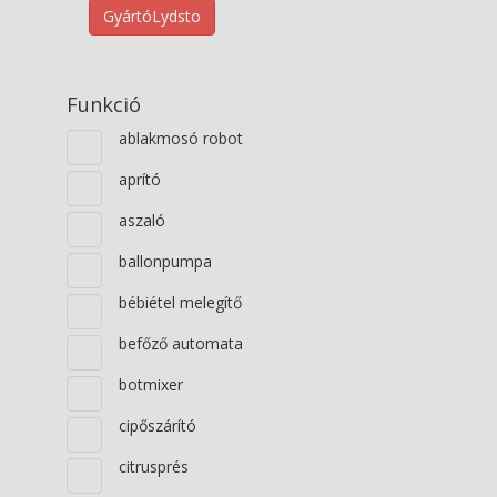
Gyártó
Lydsto
Funkció
ablakmosó robot
aprító
aszaló
ballonpumpa
bébiétel melegítő
befőző automata
botmixer
cipőszárító
citrusprés