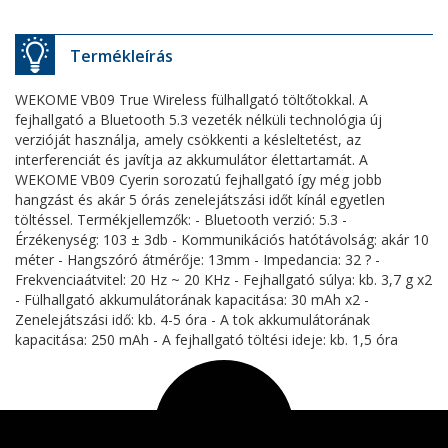
Termékleírás
WEKOME VB09 True Wireless fülhallgató töltőtokkal. A
fejhallgató a Bluetooth 5.3 vezeték nélküli technológia új
verzióját használja, amely csökkenti a késleltetést, az
interferenciát és javítja az akkumulátor élettartamát. A
WEKOME VB09 Cyerin sorozatú fejhallgató így még jobb
hangzást és akár 5 órás zenelejátszási időt kínál egyetlen
töltéssel. Termékjellemzők: - Bluetooth verzió: 5.3 -
Érzékenység: 103 ± 3db - Kommunikációs hatótávolság: akár 10
méter - Hangszóró átmérője: 13mm - Impedancia: 32 ? -
Frekvenciaátvitel: 20 Hz ~ 20 KHz - Fejhallgató súlya: kb. 3,7 g x2
- Fülhallgató akkumulátorának kapacitása: 30 mAh x2 -
Zenelejátszási idő: kb. 4-5 óra - A tok akkumulátorának
kapacitása: 250 mAh - A fejhallgató töltési ideje: kb. 1,5 óra