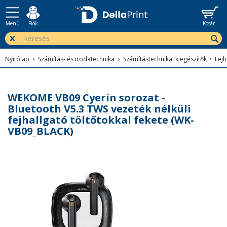
Menü
Fiók
Kosár
Nyitólap
Számítás- és irodatechnika
Számítástechnikai kiegészítők
Fejh
WEKOME VB09 Cyerin sorozat -
Bluetooth V5.3 TWS vezeték nélküli
fejhallgató töltőtokkal fekete (WK-
VB09_BLACK)