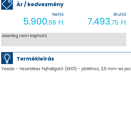
Ár / kedvezmény
Nettó
Bruttó
5.900
7.493
,59
Ft
,75
Ft
Jelenleg nem kapható
Termékleírás
Yesido - Vezetékes fejhallgató (EK01) - játékhoz, 3,5 mm-es jac