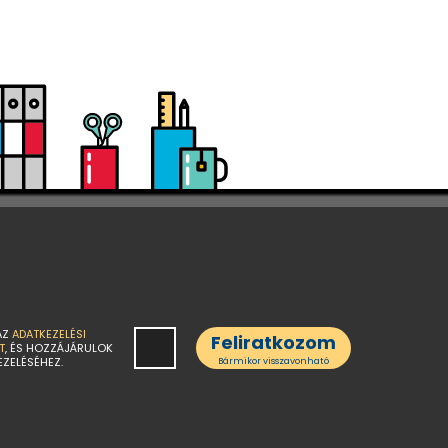
AZ
ADATKEZELÉSI
Feliratkozom
T
, ÉS HOZZÁJÁRULOK
EZELÉSÉHEZ.
Bármikor visszavonható