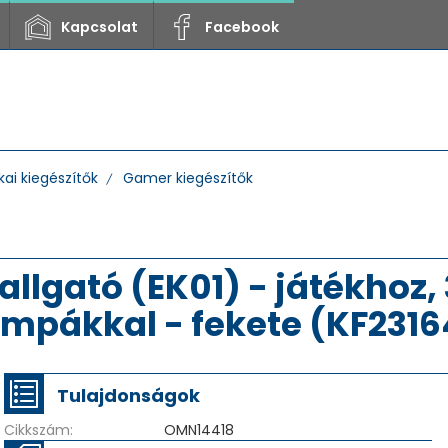
Kapcsolat
Facebook
ai kiegészítők
Gamer kiegészítők
allgató (EK01) - játékhoz
ámpákkal - fekete (KF231
Tulajdonságok
Cikkszám:
OMN14418