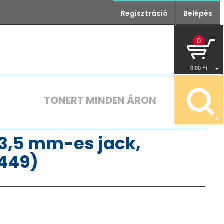
Regisztráció
Belépés
0
0
,00
Ft
TONERT MINDEN ÁRON
, 3,5 mm-es jack,
6449)