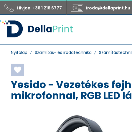
Hívjon! +36 1 216 6777
iroda@dellaprint.hu
Nyitólap
Számítás- és irodatechnika
Számítástechnik
Yesido - Vezetékes fejh
mikrofonnal, RGB LED l