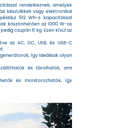
citással rendelkeznek, amelyek
i készülékek vagy elektronikai
éldául 512 Wh-s kapacitással
iának köszönhetően az 1000 W-os
 pedig csupán 6 kg. Ezen kívül az
rtve az AC, DC, USB, és USB-C
t.
nerátorok, így ideálisak olyan
állíthatók és tárolhatók, ami
hetők és monitorozhatók, így