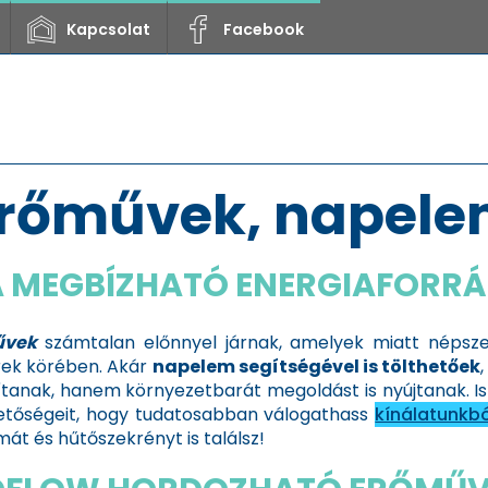
Kapcsolat
Facebook
erőművek, napel
A MEGBÍZHATÓ ENERGIAFORRÁ
űvek
számtalan előnnyel járnak, amelyek miatt népsze
rek körében. Akár
napelem segítségével is tölthetőek
tanak, hanem környezetbarát megoldást is nyújtanak. Is
hetőségeit, hogy tudatosabban válogathass
kínálatunkbó
mát és hűtőszekrényt is találsz!