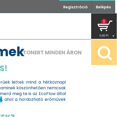
Regisztráció
Belépés
0
0
,00
Ft
emek
TONERT MINDEN ÁRON
S!
rűek lettek mind a hétköznapi
, aminek köszönhetően nemcsak
merd meg te is az EcoFlow által
l
, ahol a hordozható erőművek