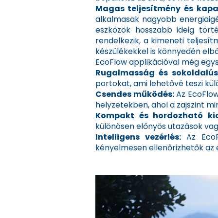
Magas teljesítmény és kapa
alkalmasak nagyobb energiaigé
eszközök hosszabb ideig tör
rendelkezik, a kimeneti teljes
készülékekkel is könnyedén elbán
EcoFlow applikációval még egy
Rugalmasság és sokoldalú
portokat, ami lehetővé teszi kü
Csendes működés:
Az EcoFlow
helyzetekben, ahol a zajszint mi
Kompakt és hordozható ki
különösen előnyös utazások vag
Intelligens vezérlés:
Az EcoF
kényelmesen ellenőrizhetők az e