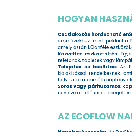
HOGYAN HASZNÁ
Csatlakozás hordozható er
erőművekhez, mint például a D
amely aztán különféle eszközök
Közvetlen eszköztöltés:
Egyes
telefonok, tabletek vagy lámpá
Telepítés és beállítás:
Az E
kialakítással rendelkeznek, am
helyezni a maximális napfény e
Soros vagy párhuzamos kap
növelve a töltési sebességet és
AZ ECOFLOW NA
Nagy hatékonyság:
Az EcoFlo