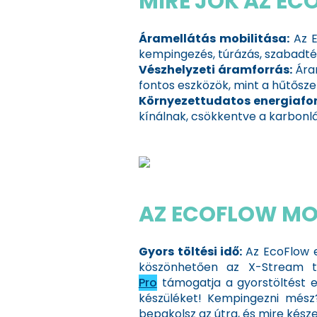
MIRE JÓK AZ E
Áramellátás mobilitása:
Az E
kempingezés, túrázás, szabadtér
Vészhelyzeti áramforrás:
Áram
fontos eszközök, mint a hűtős
Környezettudatos energiafor
kínálnak, csökkentve a karbonlá
AZ ECOFLOW MO
Gyors töltési idő:
Az EcoFlow 
köszönhetően az X-Stream te
Pro
támogatja a gyorstöltést e
készüléket! Kempingezni mész
bepakolsz az útra, és mire készen