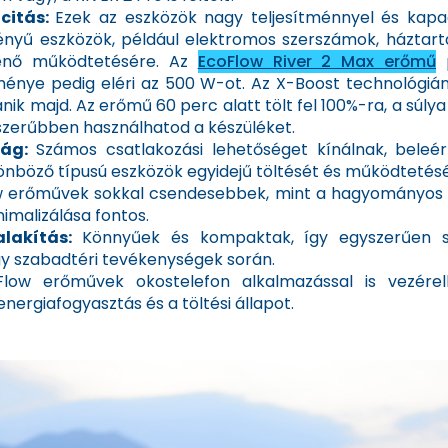
citás:
Ezek az eszközök nagy teljesítménnyel és kapa
nyű eszközök, például elektromos szerszámok, háztartás
ténő működtetésére. Az
EcoFlow River 2 Max erőmű
p
ítménye pedig eléri az 500 W-ot. Az X-Boost technológ
ik majd. Az erőmű 60 perc alatt tölt fel 100%-ra, a súlya
szerűbben használhatod a készüléket.
ság:
Számos csatlakozási lehetőséget kínálnak, beleé
lönböző típusú eszközök egyidejű töltését és működtetésé
 erőművek sokkal csendesebbek, mint a hagyományos ge
nimalizálása fontos.
alakítás:
Könnyűek és kompaktak, így egyszerűen sz
y szabadtéri tevékenységek során.
low erőművek okostelefon alkalmazással is vezérel
nergiafogyasztás és a töltési állapot.