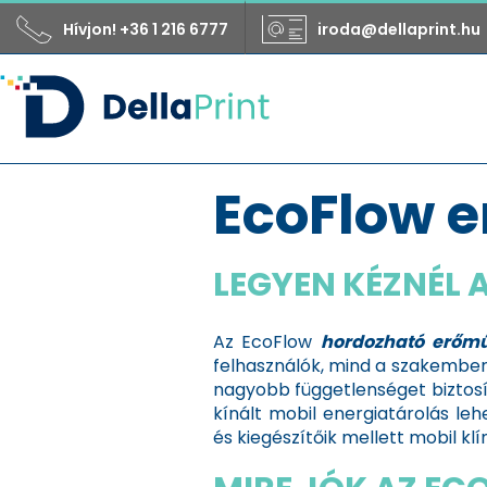
Hívjon! +36 1 216 6777
iroda@dellaprint.hu
EcoFlow 
LEGYEN KÉZNÉL 
Az EcoFlow
hordozható erőm
felhasználók, mind a szakembe
nagyobb függetlenséget biztosí
kínált mobil energiatárolás le
és kiegészítőik mellett mobil klí