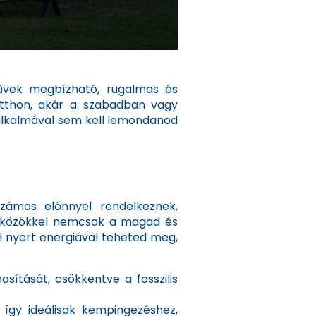
űvek megbízható, rugalmas és
 otthon, akár a szabadban vagy
alkalmával sem kell lemondanod
zámos előnnyel rendelkeznek,
eszközökkel nemcsak a magad és
 nyert energiával teheted meg,
ítását, csökkentve a fosszilis
 így ideálisak kempingezéshez,