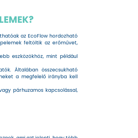
LEMEK?
thatóak az EcoFlow hordozható
pelemek feltöltik az erőművet,
ebb eszközökhöz, mint például
tók. Általában összecsukható
emeket a megfelelő irányba kell
agy párhuzamos kapcsolással,
nek, ami azt jelenti, hogy több