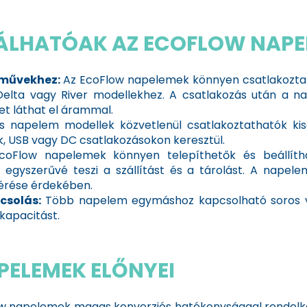
LHATÓAK AZ ECOFLOW NAPE
őművekhez:
Az EcoFlow napelemek könnyen csatlakozta
elta vagy River modellekhez. A csatlakozás után a na
et láthat el árammal.
 napelem modellek közvetlenül csatlakoztathatók kis
k, USB vagy DC csatlakozásokon keresztül.
coFlow napelemek könnyen telepíthetők és beállítha
i egyszerűvé teszi a szállítást és a tárolást. A napel
lérése érdekében.
csolás:
Több napelem egymáshoz kapcsolható soros v
 kapacitást.
PELEMEK ELŐNYEI
w napelemek magas konverziós hatékonysággal rendelkez