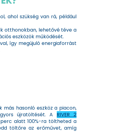
EK?
l, ahol szükség van rá, például
k otthonokban, lehetővé téve a
ációs eszközök működését.
l, így megújuló energiaforrást
.
k más hasonló eszköz a piacon,
gyors újratöltését. A
RIVER 2
perc alatt 100%-ra töltheted a
edd töltőre az erőművet, amíg