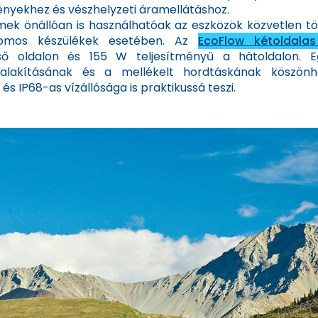
ényekhez és vészhelyzeti áramellátáshoz.
k önállóan is használhatóak az eszközök közvetlen töl
romos készülékek esetében. Az
EcoFlow kétoldalas
lső oldalon és 155 W teljesítményű a hátoldalon. 
kialakításának és a mellékelt hordtáskának köszön
 és IP68-as vízállósága is praktikussá teszi.