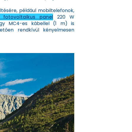
tésére, például mobiltelefonok,
 fotovoltaikus panel
220 W
Egy MC4-es kábellel (1 m) is
hetően rendkívül kényelmesen